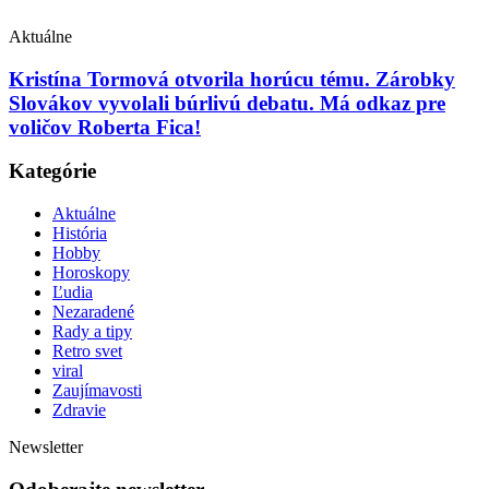
Aktuálne
Kristína Tormová otvorila horúcu tému. Zárobky
Slovákov vyvolali búrlivú debatu. Má odkaz pre
voličov Roberta Fica!
Kategórie
Aktuálne
História
Hobby
Horoskopy
Ľudia
Nezaradené
Rady a tipy
Retro svet
viral
Zaujímavosti
Zdravie
Newsletter