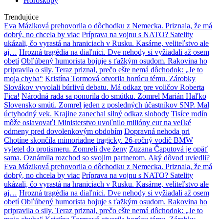
Horoskopy
Trendujúce
Eva Máziková prehovorila o dôchodku z Nemecka. Priznala, že má
dobrý, no chcela by viac
Príprava na vojnu s NATO? Satelity
ukázali, čo vyrastá na hraniciach v Rusku. Kasárne, veliteľstvo ale
aj…
Hrozná tragédia na diaľnici. Dve nehody si vyžiadali až osem
obetí
Obľúbený humorista bojuje s ťažkým osudom. Rakovina ho
pripravila o sily. Teraz priznal, prečo ešte nemá dôchodok: „Je to
moja chyba“
Kristína Tormová otvorila horúcu tému. Zárobky
Slovákov vyvolali búrlivú debatu. Má odkaz pre voličov Roberta
Fica!
Národná rada sa ponorila do smútku. Zomrel Marián Haľko
Slovensko smúti. Zomrel jeden z posledných účastníkov SNP. Mal
úctyhodný vek. Krajine zanechal silný odkaz slobody
Tisíce rodín
môže oslavovať! Ministerstvo uvoľnilo milióny eur na veľké
odmeny pred dovolenkovým obdobím
Dopravná nehoda pri
Chotíne skončila mimoriadne tragicky. 26-ročný vodič BMW
vyletel do protismeru. Zomreli dve ženy
Zuzana Čaputová je opäť
sama. Oznámila rozchod so svojim partnerom. Aký dôvod uviedli?
Eva Máziková prehovorila o dôchodku z Nemecka. Priznala, že má
dobrý, no chcela by viac
Príprava na vojnu s NATO? Satelity
ukázali, čo vyrastá na hraniciach v Rusku. Kasárne, veliteľstvo ale
aj…
Hrozná tragédia na diaľnici. Dve nehody si vyžiadali až osem
obetí
Obľúbený humorista bojuje s ťažkým osudom. Rakovina ho
pripravila o sily. Teraz priznal, prečo ešte nemá dôchodok: „Je to