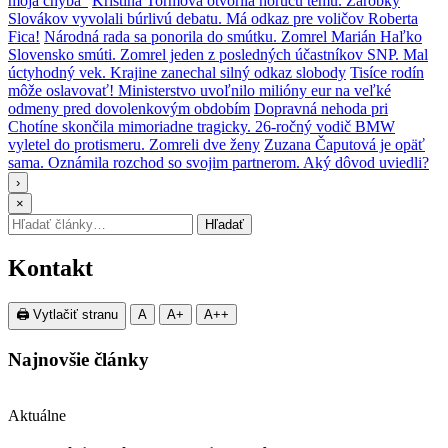
moja chyba“
Kristína Tormová otvorila horúcu tému. Zárobky
Slovákov vyvolali búrlivú debatu. Má odkaz pre voličov Roberta
Fica!
Národná rada sa ponorila do smútku. Zomrel Marián Haľko
Slovensko smúti. Zomrel jeden z posledných účastníkov SNP. Mal
úctyhodný vek. Krajine zanechal silný odkaz slobody
Tisíce rodín
môže oslavovať! Ministerstvo uvoľnilo milióny eur na veľké
odmeny pred dovolenkovým obdobím
Dopravná nehoda pri
Chotíne skončila mimoriadne tragicky. 26-ročný vodič BMW
vyletel do protismeru. Zomreli dve ženy
Zuzana Čaputová je opäť
sama. Oznámila rozchod so svojim partnerom. Aký dôvod uviedli?
›
×
Hľadať:
Hľadať
Kontakt
🖨 Vytlačiť stranu
A
A+
A++
Najnovšie články
Aktuálne