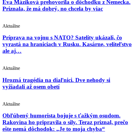
Eva Máziková prehovorila o dôchodku z Nemecka.
Priznala, že má dobrý, no chcela by viac
Aktuálne
Príprava na vojnu s NATO? Satelity ukázali, čo
vyrastá na hraniciach v Rusku. Kasárne, veliteľstvo
ale aj…
Aktuálne
Hrozná tragédia na diaľnici. Dve nehody si
vyžiadali až osem obetí
Aktuálne
Obľúbený humorista bojuje s ťažkým osudom.
Rakovina ho pripravila o sily. Teraz priznal, prečo
ešte nemá dôchodok: „Je to moja chyba“