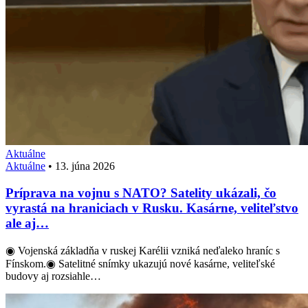
Aktuálne
Aktuálne
•
13. júna 2026
Príprava na vojnu s NATO? Satelity ukázali, čo
vyrastá na hraniciach v Rusku. Kasárne, veliteľstvo
ale aj…
◉ Vojenská základňa v ruskej Karélii vzniká neďaleko hraníc s
Fínskom.◉ Satelitné snímky ukazujú nové kasárne, veliteľské
budovy aj rozsiahle…