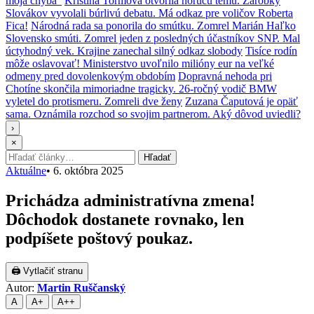
moja chyba“
Kristína Tormová otvorila horúcu tému. Zárobky
Slovákov vyvolali búrlivú debatu. Má odkaz pre voličov Roberta
Fica!
Národná rada sa ponorila do smútku. Zomrel Marián Haľko
Slovensko smúti. Zomrel jeden z posledných účastníkov SNP. Mal
úctyhodný vek. Krajine zanechal silný odkaz slobody
Tisíce rodín
môže oslavovať! Ministerstvo uvoľnilo milióny eur na veľké
odmeny pred dovolenkovým obdobím
Dopravná nehoda pri
Chotíne skončila mimoriadne tragicky. 26-ročný vodič BMW
vyletel do protismeru. Zomreli dve ženy
Zuzana Čaputová je opäť
sama. Oznámila rozchod so svojim partnerom. Aký dôvod uviedli?
›
×
Hľadať:
Hľadať
Aktuálne
•
6. októbra 2025
Prichádza administratívna zmena!
Dôchodok dostanete rovnako, len
podpíšete poštový poukaz.
🖨 Vytlačiť stranu
Autor:
Martin Ruščanský
A
A+
A++