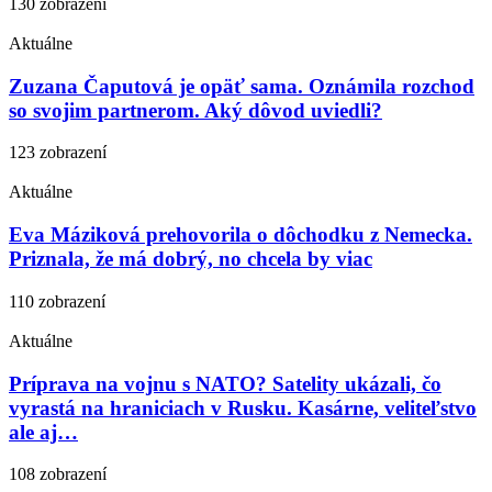
130 zobrazení
Aktuálne
Zuzana Čaputová je opäť sama. Oznámila rozchod
so svojim partnerom. Aký dôvod uviedli?
123 zobrazení
Aktuálne
Eva Máziková prehovorila o dôchodku z Nemecka.
Priznala, že má dobrý, no chcela by viac
110 zobrazení
Aktuálne
Príprava na vojnu s NATO? Satelity ukázali, čo
vyrastá na hraniciach v Rusku. Kasárne, veliteľstvo
ale aj…
108 zobrazení