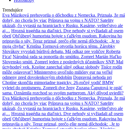
Horoskopy
Trendujúce
Eva Máziková prehovorila o dôchodku z Nemecka. Priznala, že má
dobrý, no chcela by viac
Príprava na vojnu s NATO? Satelity
ukázali, čo vyrastá na hraniciach v Rusku. Kasárne, veliteľstvo ale
aj…
Hrozná tragédia na diaľnici. Dve nehody si vyžiadali až osem
obetí
Obľúbený humorista bojuje s ťažkým osudom. Rakovina ho
pripravila o sily. Teraz priznal, prečo ešte nemá dôchodok: „Je to
moja chyba“
Kristína Tormová otvorila horúcu tému. Zárobky
Slovákov vyvolali búrlivú debatu. Má odkaz pre voličov Roberta
Fica!
Národná rada sa ponorila do smútku. Zomrel Marián Haľko
Slovensko smúti. Zomrel jeden z posledných účastníkov SNP. Mal
úctyhodný vek. Krajine zanechal silný odkaz slobody
Tisíce rodín
môže oslavovať! Ministerstvo uvoľnilo milióny eur na veľké
odmeny pred dovolenkovým obdobím
Dopravná nehoda pri
Chotíne skončila mimoriadne tragicky. 26-ročný vodič BMW
vyletel do protismeru. Zomreli dve ženy
Zuzana Čaputová je opäť
sama. Oznámila rozchod so svojim partnerom. Aký dôvod uviedli?
Eva Máziková prehovorila o dôchodku z Nemecka. Priznala, že má
dobrý, no chcela by viac
Príprava na vojnu s NATO? Satelity
ukázali, čo vyrastá na hraniciach v Rusku. Kasárne, veliteľstvo ale
aj…
Hrozná tragédia na diaľnici. Dve nehody si vyžiadali až osem
obetí
Obľúbený humorista bojuje s ťažkým osudom. Rakovina ho
pripravila o sily. Teraz priznal, prečo ešte nemá dôchodok: „Je to