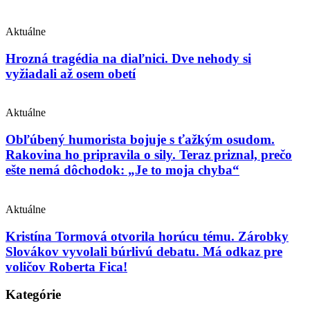
Aktuálne
Hrozná tragédia na diaľnici. Dve nehody si
vyžiadali až osem obetí
Aktuálne
Obľúbený humorista bojuje s ťažkým osudom.
Rakovina ho pripravila o sily. Teraz priznal, prečo
ešte nemá dôchodok: „Je to moja chyba“
Aktuálne
Kristína Tormová otvorila horúcu tému. Zárobky
Slovákov vyvolali búrlivú debatu. Má odkaz pre
voličov Roberta Fica!
Kategórie