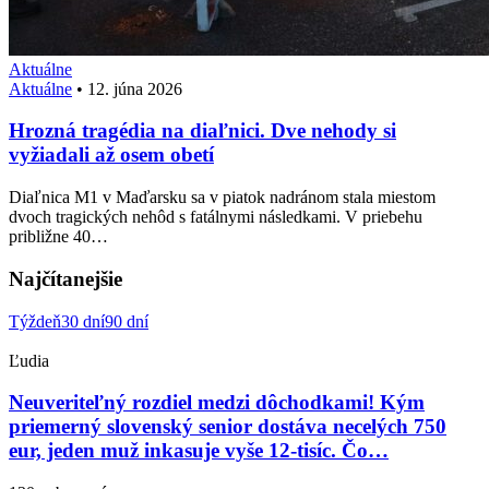
Aktuálne
Aktuálne
•
12. júna 2026
Hrozná tragédia na diaľnici. Dve nehody si
vyžiadali až osem obetí
Diaľnica M1 v Maďarsku sa v piatok nadránom stala miestom
dvoch tragických nehôd s fatálnymi následkami. V priebehu
približne 40…
Najčítanejšie
Týždeň
30 dní
90 dní
Ľudia
Neuveriteľný rozdiel medzi dôchodkami! Kým
priemerný slovenský senior dostáva necelých 750
eur, jeden muž inkasuje vyše 12-tisíc. Čo…