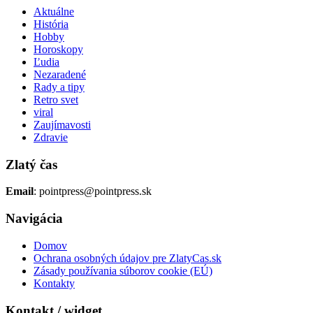
Aktuálne
História
Hobby
Horoskopy
Ľudia
Nezaradené
Rady a tipy
Retro svet
viral
Zaujímavosti
Zdravie
Zlatý čas
Email
: pointpress@pointpress.sk
Navigácia
Domov
Ochrana osobných údajov pre ZlatyCas.sk
Zásady používania súborov cookie (EÚ)
Kontakty
Kontakt / widget