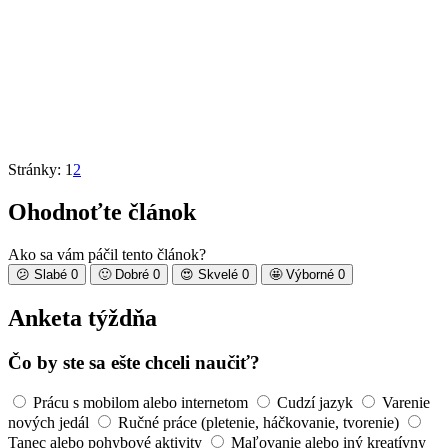
Stránky:
1
2
Ohodnoťte článok
Ako sa vám páčil tento článok?
😕
Slabé
0
🙂
Dobré
0
😍
Skvelé
0
🤩
Výborné
0
Anketa týždňa
Čo by ste sa ešte chceli naučiť?
Prácu s mobilom alebo internetom
Cudzí jazyk
Varenie
nových jedál
Ručné práce (pletenie, háčkovanie, tvorenie)
Tanec alebo pohybové aktivity
Maľovanie alebo iný kreatívny