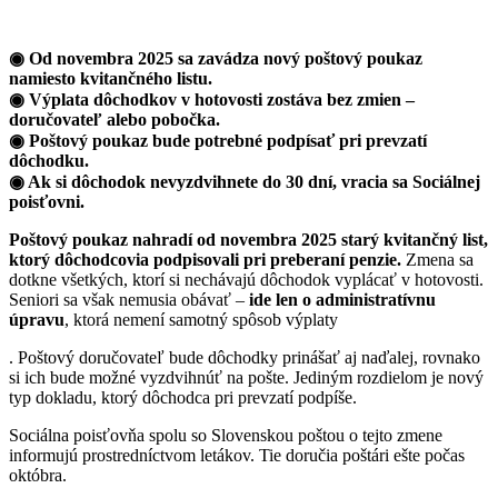
◉ Od novembra 2025 sa zavádza nový poštový poukaz
namiesto kvitančného listu.
◉ Výplata dôchodkov v hotovosti zostáva bez zmien –
doručovateľ alebo pobočka.
◉ Poštový poukaz bude potrebné podpísať pri prevzatí
dôchodku.
◉ Ak si dôchodok nevyzdvihnete do 30 dní, vracia sa Sociálnej
poisťovni.
Poštový poukaz nahradí od novembra 2025 starý kvitančný list,
ktorý dôchodcovia podpisovali pri preberaní penzie.
Zmena sa
dotkne všetkých, ktorí si nechávajú dôchodok vyplácať v hotovosti.
Seniori sa však nemusia obávať –
ide len o administratívnu
úpravu
, ktorá nemení samotný spôsob výplaty
. Poštový doručovateľ bude dôchodky prinášať aj naďalej, rovnako
si ich bude možné vyzdvihnúť na pošte. Jediným rozdielom je nový
typ dokladu, ktorý dôchodca pri prevzatí podpíše.
Sociálna poisťovňa spolu so Slovenskou poštou o tejto zmene
informujú prostredníctvom letákov. Tie doručia poštári ešte počas
októbra.