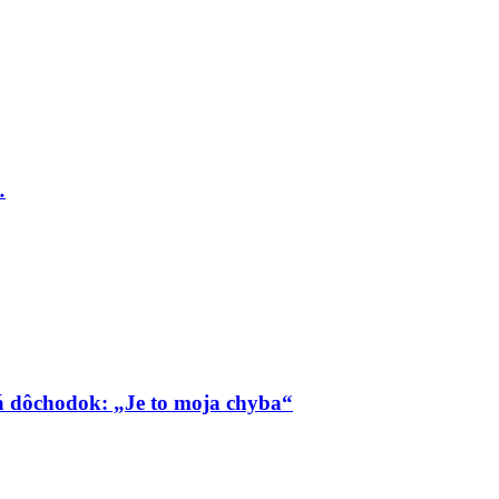
…
má dôchodok: „Je to moja chyba“