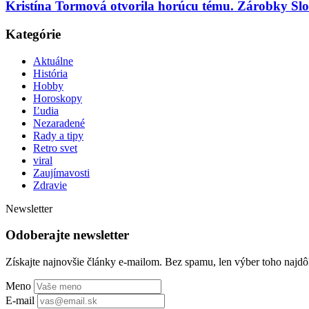
Kristína Tormová otvorila horúcu tému. Zárobky Slo
Kategórie
Aktuálne
História
Hobby
Horoskopy
Ľudia
Nezaradené
Rady a tipy
Retro svet
viral
Zaujímavosti
Zdravie
Newsletter
Odoberajte newsletter
Získajte najnovšie články e-mailom. Bez spamu, len výber toho najdôl
Meno
E-mail