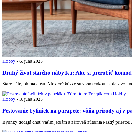
Hobby
•
6. júna 2025
Druhý život starého nábytku: Ako si prerobiť komodu
Starý nábytok má dušu. Niektoré kúsky sú spomienkou na detstvo, in
Hobby
Hobby
•
3. júna 2025
Pestovanie byliniek na parapete: vôňa prírody aj v p
Bylinky dodajú chuť vašim jedlám a zároveň zútulnia každý priestor.