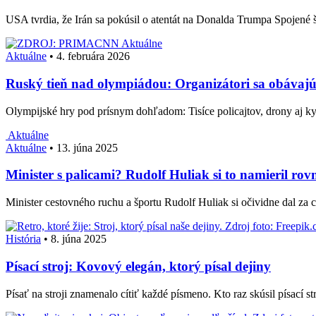
USA tvrdia, že Irán sa pokúsil o atentát na Donalda Trumpa Spojené š
Aktuálne
Aktuálne
•
4. februára 2026
Ruský tieň nad olympiádou: Organizátori sa obávaj
Olympijské hry pod prísnym dohľadom: Tisíce policajtov, drony aj 
Aktuálne
Aktuálne
•
13. júna 2025
Minister s palicami? Rudolf Huliak si to namieril rov
Minister cestovného ruchu a športu Rudolf Huliak si očividne dal za c
História
•
8. júna 2025
Písací stroj: Kovový elegán, ktorý písal dejiny
Písať na stroji znamenalo cítiť každé písmeno. Kto raz skúsil písací s