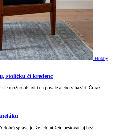
Hobby
, stoličku či kredenc
é ste možno objavili na povale alebo v bazári. Čoraz…
aneláku
 A dobrá správa je, že ich môžete pestovať aj bez…