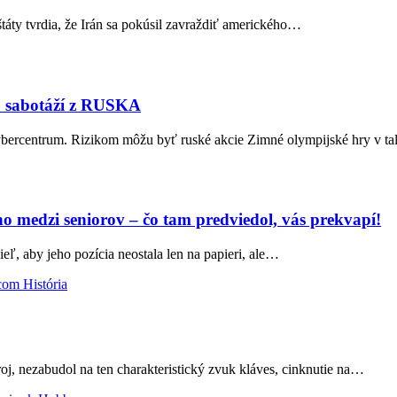
táty tvrdia, že Irán sa pokúsil zavraždiť amerického…
ú sabotáží z RUSKA
kybercentrum. Rizikom môžu byť ruské akcie Zimné olympijské hry v t
no medzi seniorov – čo tam predviedol, vás prekvapí!
ieľ, aby jeho pozícia neostala len na papieri, ale…
História
troj, nezabudol na ten charakteristický zvuk kláves, cinknutie na…