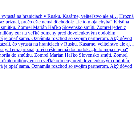
 vyrastá na hraniciach v Rusku. Kasárne, veliteľstvo ale aj…
Hrozná
az priznal, prečo ešte nemá dôchodok: „Je to moja chyba“
Kristína
o smútku. Zomrel Marián Haľko
Slovensko smúti. Zomrel jeden z
lo milióny eur na veľké odmeny pred dovolenkovým obdobím
á je opäť sama. Oznámila rozchod so svojim partnerom. Aký dôvod
zali, čo vyrastá na hraniciach v Rusku. Kasárne, veliteľstvo ale aj…
ily. Teraz priznal, prečo ešte nemá dôchodok: „Je to moja chyba“
norila do smútku. Zomrel Marián Haľko
Slovensko smúti. Zomrel
 uvoľnilo milióny eur na veľké odmeny pred dovolenkovým obdobím
á je opäť sama. Oznámila rozchod so svojim partnerom. Aký dôvod