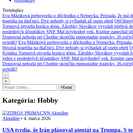
Horoskopy
Trendujúce
Eva Máziková prehovorila o dôchodku z Nemecka. Priznala, že má do
tragédia na diaľnici. Dve nehody si vyžiadali až osem obetí
Obľúbený 
Tormová otvorila horúcu tému. Zárobky Slovákov vyvolali búrlivú de
posledných účastníkov SNP. Mal úctyhodný vek. Krajine zanechal si
Dopravná nehoda pri Chotíne skončila mimoriadne tragicky. 26-ročn
uviedli?
Eva Máziková prehovorila o dôchodku z Nemecka. Priznala, 
Hrozná tragédia na diaľnici. Dve nehody si vyžiadali až osem obetí
O
Kristína Tormová otvorila horúcu tému. Zárobky Slovákov vyvolali b
jeden z posledných účastníkov SNP. Mal úctyhodný vek. Krajine zane
Dopravná nehoda pri Chotíne skončila mimoriadne tragicky. 26-ročn
uviedli?
›
×
Hľadať:
Hľadať
Kategória:
Hobby
Aktuálne
Aktuálne
•
4. marca 2026
USA tvrdia, že Irán plánoval atentát na Trumpa. S t