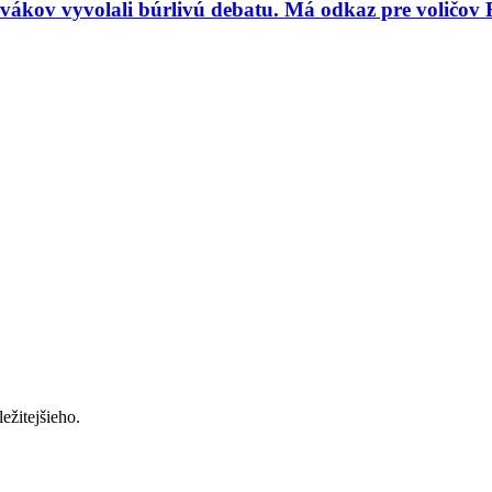
vákov vyvolali búrlivú debatu. Má odkaz pre voličov 
ežitejšieho.