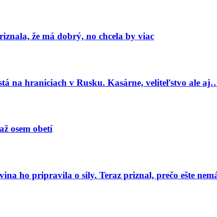
znala, že má dobrý, no chcela by viac
tá na hraniciach v Rusku. Kasárne, veliteľstvo ale aj
 až osem obetí
a ho pripravila o sily. Teraz priznal, prečo ešte ne