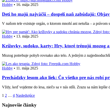
Hobby
Hobby
•
16. mája 2025
Deti ho majú najväčší – dospelí naň zabúdajú: Objavt
V našom tele existuje orgán, o ktorom mnohí ani netušia – a práv
Hobby
•
13. mája 2025
Krížovky, sudoku, karty: Hry, ktoré trénujú mozog 
Mozog potrebuje pohyb rovnako ako telo. A jedným z najjednoduchšíc
Hobby
Hobby
•
11. mája 2025
Prechádzky lesom ako liek: Čo všetko pre nás robí p
Vždy, keď vojdeme do lesa, niečo sa v nás stíši. Zrazu sa nám lepšie
Stránkovanie
1
2
…
4
Nasledujúce
príspevkov
Najnovšie články