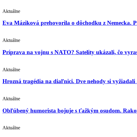
Aktuálne
Eva Máziková prehovorila o dôchodku z Nemecka. Pri
Aktuálne
Príprava na vojnu s NATO? Satelity ukázali, čo vyras
Aktuálne
Hrozná tragédia na diaľnici. Dve nehody si vyžiadali
Aktuálne
Obľúbený humorista bojuje s ťažkým osudom. Rakovin
Aktuálne