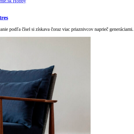
Hobby
tres
nie podľa čísel si získava čoraz viac priaznivcov naprieč generáciam