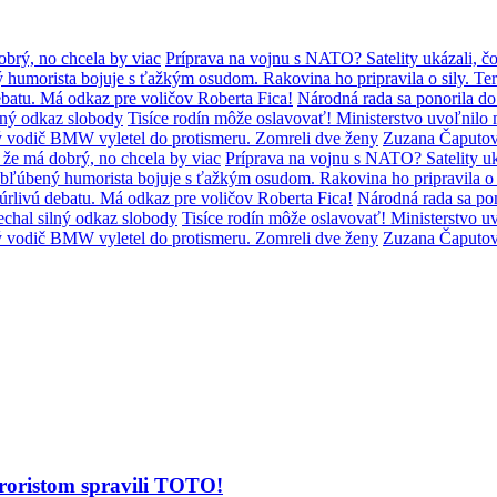
brý, no chcela by viac
Príprava na vojnu s NATO? Satelity ukázali, čo
humorista bojuje s ťažkým osudom. Rakovina ho pripravila o sily. Ter
batu. Má odkaz pre voličov Roberta Fica!
Národná rada sa ponorila d
lný odkaz slobody
Tisíce rodín môže oslavovať! Ministerstvo uvoľni
ý vodič BMW vyletel do protismeru. Zomreli dve ženy
Zuzana Čaputov
že má dobrý, no chcela by viac
Príprava na vojnu s NATO? Satelity uká
bľúbený humorista bojuje s ťažkým osudom. Rakovina ho pripravila o s
úrlivú debatu. Má odkaz pre voličov Roberta Fica!
Národná rada sa po
chal silný odkaz slobody
Tisíce rodín môže oslavovať! Ministerstvo
ý vodič BMW vyletel do protismeru. Zomreli dve ženy
Zuzana Čaputov
eroristom spravili TOTO!