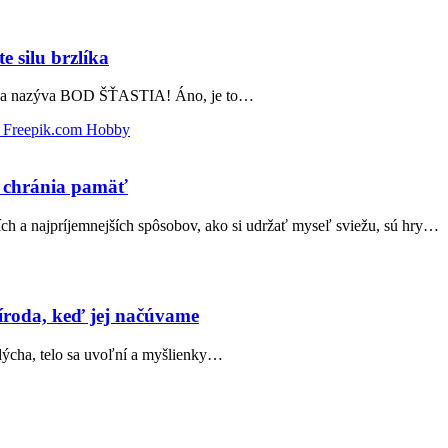
e silu brzlíka
om sa nazýva BOD ŠŤASTIA! Áno, je to…
Hobby
a chránia pamäť
h a najpríjemnejších spôsobov, ako si udržať myseľ sviežu, sú hry…
ríroda, keď jej načúvame
 dýcha, telo sa uvoľní a myšlienky…