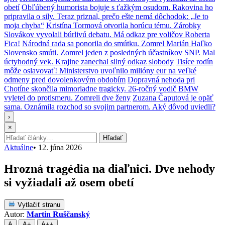
obetí
Obľúbený humorista bojuje s ťažkým osudom. Rakovina ho
pripravila o sily. Teraz priznal, prečo ešte nemá dôchodok: „Je to
moja chyba“
Kristína Tormová otvorila horúcu tému. Zárobky
Slovákov vyvolali búrlivú debatu. Má odkaz pre voličov Roberta
Fica!
Národná rada sa ponorila do smútku. Zomrel Marián Haľko
Slovensko smúti. Zomrel jeden z posledných účastníkov SNP. Mal
úctyhodný vek. Krajine zanechal silný odkaz slobody
Tisíce rodín
môže oslavovať! Ministerstvo uvoľnilo milióny eur na veľké
odmeny pred dovolenkovým obdobím
Dopravná nehoda pri
Chotíne skončila mimoriadne tragicky. 26-ročný vodič BMW
vyletel do protismeru. Zomreli dve ženy
Zuzana Čaputová je opäť
sama. Oznámila rozchod so svojim partnerom. Aký dôvod uviedli?
›
×
Hľadať:
Hľadať
Aktuálne
•
12. júna 2026
Hrozná tragédia na diaľnici. Dve nehody
si vyžiadali až osem obetí
Vytlačiť stranu
Autor:
Martin Ruščanský
A
A+
A++