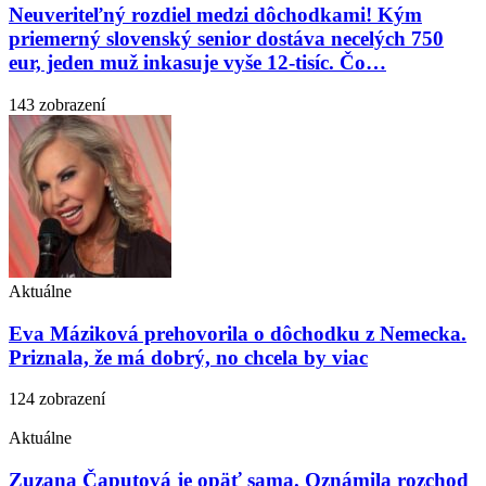
Neuveriteľný rozdiel medzi dôchodkami! Kým
priemerný slovenský senior dostáva necelých 750
eur, jeden muž inkasuje vyše 12-tisíc. Čo…
143 zobrazení
Aktuálne
Eva Máziková prehovorila o dôchodku z Nemecka.
Priznala, že má dobrý, no chcela by viac
124 zobrazení
Aktuálne
Zuzana Čaputová je opäť sama. Oznámila rozchod