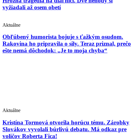
Hrozná tragédia na diaľnici. Dve nehody si
vyžiadali až osem obetí
Aktuálne
Obľúbený humorista bojuje s ťažkým osudom.
Rakovina ho pripravila o sily. Teraz priznal, prečo
ešte nemá dôchodok: „Je to moja chyba“
Aktuálne
Kristína Tormová otvorila horúcu tému. Zárobky
Slovákov vyvolali búrlivú debatu. Má odkaz pre
voličov Roberta Fica!