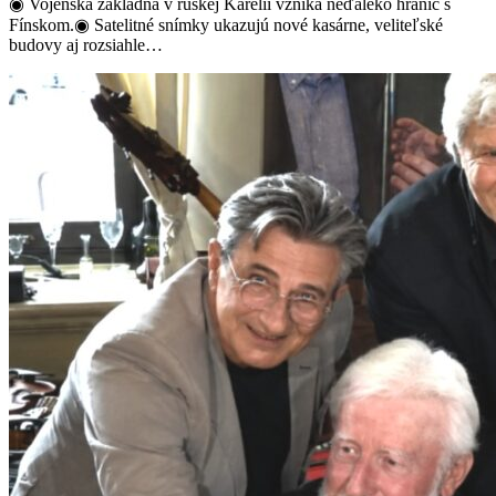
◉ Vojenská základňa v ruskej Karélii vzniká neďaleko hraníc s
Fínskom.◉ Satelitné snímky ukazujú nové kasárne, veliteľské
budovy aj rozsiahle…