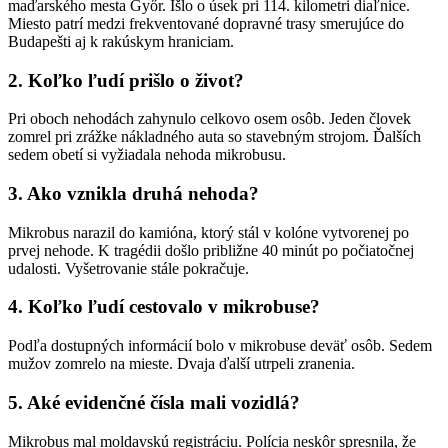
maďarského mesta Győr. Išlo o úsek pri 114. kilometri diaľnice.
Miesto patrí medzi frekventované dopravné trasy smerujúce do
Budapešti aj k rakúskym hraniciam.
2. Koľko ľudí prišlo o život?
Pri oboch nehodách zahynulo celkovo osem osôb. Jeden človek
zomrel pri zrážke nákladného auta so stavebným strojom. Ďalších
sedem obetí si vyžiadala nehoda mikrobusu.
3. Ako vznikla druhá nehoda?
Mikrobus narazil do kamióna, ktorý stál v kolóne vytvorenej po
prvej nehode. K tragédii došlo približne 40 minút po počiatočnej
udalosti. Vyšetrovanie stále pokračuje.
4. Koľko ľudí cestovalo v mikrobuse?
Podľa dostupných informácií bolo v mikrobuse deväť osôb. Sedem
mužov zomrelo na mieste. Dvaja ďalší utrpeli zranenia.
5. Aké evidenčné čísla mali vozidlá?
Mikrobus mal moldavskú registráciu. Polícia neskôr spresnila, že