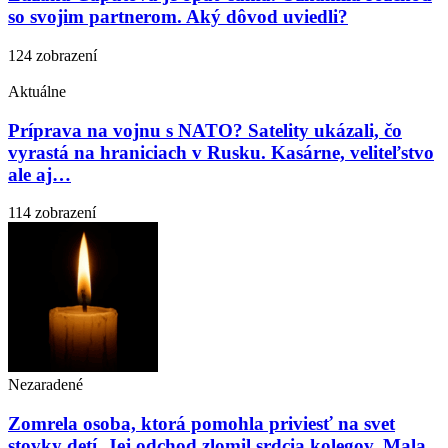
so svojim partnerom. Aký dôvod uviedli?
124 zobrazení
Aktuálne
Príprava na vojnu s NATO? Satelity ukázali, čo
vyrastá na hraniciach v Rusku. Kasárne, veliteľstvo
ale aj…
114 zobrazení
Nezaradené
Zomrela osoba, ktorá pomohla priviesť na svet
stovky detí. Jej odchod zlomil srdcia kolegov. Mala