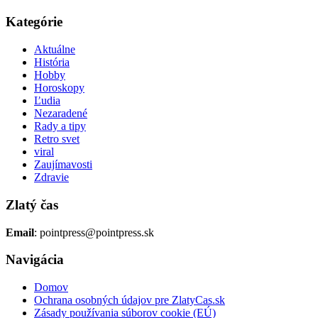
Kategórie
Aktuálne
História
Hobby
Horoskopy
Ľudia
Nezaradené
Rady a tipy
Retro svet
viral
Zaujímavosti
Zdravie
Zlatý čas
Email
: pointpress@pointpress.sk
Navigácia
Domov
Ochrana osobných údajov pre ZlatyCas.sk
Zásady používania súborov cookie (EÚ)