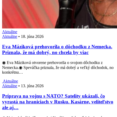
Aktuálne
Aktuálne
•
18. júna 2026
Eva Máziková prehovorila o dôchodku z Nemecka.
Priznala, že má dobrý, no chcela by viac
◉ Eva Máziková otvorene prehovorila o svojom dôchodku z
Nemecka.◉ Speváčka priznala, že má dobrý a veľký dôchodok, no
konkrétnu…
Aktuálne
Aktuálne
•
13. júna 2026
Príprava na vojnu s NATO? Satelity ukázali, čo
vyrastá na hraniciach v Rusku. Kasárne, veliteľstvo
ale aj…