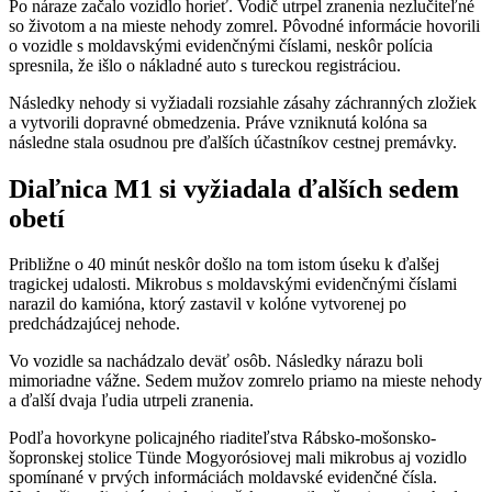
Po náraze začalo vozidlo horieť. Vodič utrpel zranenia nezlučiteľné
so životom a na mieste nehody zomrel. Pôvodné informácie hovorili
o vozidle s moldavskými evidenčnými číslami, neskôr polícia
spresnila, že išlo o nákladné auto s tureckou registráciou.
Následky nehody si vyžiadali rozsiahle zásahy záchranných zložiek
a vytvorili dopravné obmedzenia. Práve vzniknutá kolóna sa
následne stala osudnou pre ďalších účastníkov cestnej premávky.
Diaľnica M1 si vyžiadala ďalších sedem
obetí
Približne o 40 minút neskôr došlo na tom istom úseku k ďalšej
tragickej udalosti. Mikrobus s moldavskými evidenčnými číslami
narazil do kamióna, ktorý zastavil v kolóne vytvorenej po
predchádzajúcej nehode.
Vo vozidle sa nachádzalo deväť osôb. Následky nárazu boli
mimoriadne vážne. Sedem mužov zomrelo priamo na mieste nehody
a ďalší dvaja ľudia utrpeli zranenia.
Podľa hovorkyne policajného riaditeľstva Rábsko-mošonsko-
šopronskej stolice Tünde Mogyorósiovej mali mikrobus aj vozidlo
spomínané v prvých informáciách moldavské evidenčné čísla.