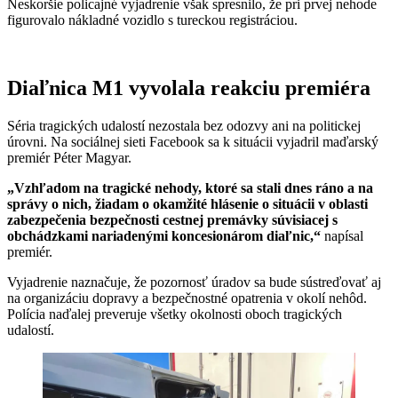
Neskoršie policajné vyjadrenie však spresnilo, že pri prvej nehode
figurovalo nákladné vozidlo s tureckou registráciou.
Diaľnica M1 vyvolala reakciu premiéra
Séria tragických udalostí nezostala bez odozvy ani na politickej
úrovni. Na sociálnej sieti Facebook sa k situácii vyjadril maďarský
premiér Péter Magyar.
„Vzhľadom na tragické nehody, ktoré sa stali dnes ráno a na
správy o nich, žiadam o okamžité hlásenie o situácii v oblasti
zabezpečenia bezpečnosti cestnej premávky súvisiacej s
obchádzkami nariadenými koncesionárom diaľnic,“
napísal
premiér.
Vyjadrenie naznačuje, že pozornosť úradov sa bude sústreďovať aj
na organizáciu dopravy a bezpečnostné opatrenia v okolí nehôd.
Polícia naďalej preveruje všetky okolnosti oboch tragických
udalostí.