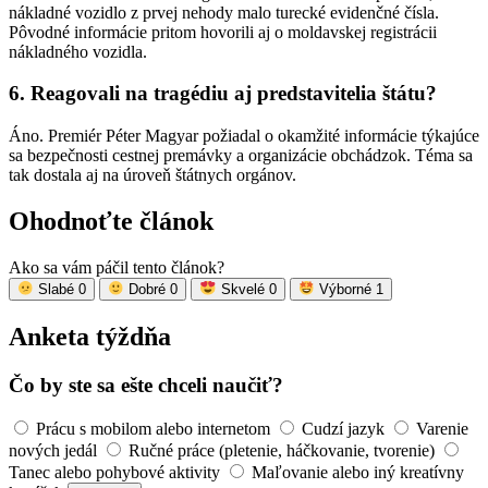
nákladné vozidlo z prvej nehody malo turecké evidenčné čísla.
Pôvodné informácie pritom hovorili aj o moldavskej registrácii
nákladného vozidla.
6. Reagovali na tragédiu aj predstavitelia štátu?
Áno. Premiér Péter Magyar požiadal o okamžité informácie týkajúce
sa bezpečnosti cestnej premávky a organizácie obchádzok. Téma sa
tak dostala aj na úroveň štátnych orgánov.
Ohodnoťte článok
Ako sa vám páčil tento článok?
Slabé
0
Dobré
0
Skvelé
0
Výborné
1
Anketa týždňa
Čo by ste sa ešte chceli naučiť?
Prácu s mobilom alebo internetom
Cudzí jazyk
Varenie
nových jedál
Ručné práce (pletenie, háčkovanie, tvorenie)
Tanec alebo pohybové aktivity
Maľovanie alebo iný kreatívny