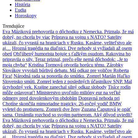
História
Ľudia
Horoskopy
Trendujúce
Eva Máziková prehovorila o dôchodku z Nemecka. Priznala, že má
dobrý, no chcela by viac
Príprava na vojnu s NATO? Satelity
ukázali, čo vyrastá na hraniciach v Rusku. Kasárne, veliteľstvo ale
aj…
Hrozná tragédia na diaľnici. Dve nehody si vyžiadali až osem
obetí
Obľúbený humorista bojuje s ťažkým osudom. Rakovina ho
pripravila o sily. Teraz priznal, prečo ešte nemá dôchodok: „Je to
moja chyba“
Kristína Tormová otvorila horúcu tému. Zárobky
Slovákov vyvolali búrlivú debatu. Má odkaz pre voličov Roberta
Fica!
Národná rada sa ponorila do smútku. Zomrel Marián Haľko
Slovensko smúti. Zomrel jeden z posledných účastníkov SNP. Mal
úctyhodný vek. Krajine zanechal silný odkaz slobody
Tisíce rodín
môže oslavovať! Ministerstvo uvoľnilo milióny eur na veľké
odmeny pred dovolenkovým obdobím
Dopravná nehoda pri
Chotíne skončila mimoriadne tragicky. 26-ročný vodič BMW
vyletel do protismeru. Zomreli dve ženy
Zuzana Čaputová je opäť
sama. Oznámila rozchod so svojim partnerom. Aký dôvod uviedli?
Eva Máziková prehovorila o dôchodku z Nemecka. Priznala, že má
dobrý, no chcela by viac
Príprava na vojnu s NATO? Satelity
ukázali, čo vyrastá na hraniciach v Rusku. Kasárne, veliteľstvo ale
aj…
Hrozná tragédia na diaľnici. Dve nehody si vyžiadali až osem