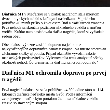
Diaľnica M1
v Maďarsku sa v piatok nadránom stala miestom
dvoch tragických nehôd s fatálnymi následkami. V priebehu
približne 40 minút prišlo o život osem ľudí a ďalší utrpeli zranenia.
Prvá nehoda sa skončila požiarom nákladného vozidla a smrťou
vodiča. Krátko nato nasledovala ďalšia tragédia, ktorá si vyžiadala
sedem obetí.
Obe udalosti výrazne zasiahli dopravu na jednom z
najvyťaženejších dopravných ťahov v krajine. Na miesto smerovali
záchranné zložky aj polícia. Prípad okamžite vyvolal reakcie
maďarských predstaviteľov. Vyšetrovatelia teraz analyzujú všetky
okolnosti nehôd. Čo presne sa na diaľnici pri Győri odohralo?
Diaľnica M1 ochromila dopravu po prvej
tragédii
Prvá tragická udalosť sa stala približne o 4.30 hodine ráno na 114.
kilometri diaľnice neďaleko mesta Győr. Podľa informácií
zverejnených maďarským portálom 24.hu sa nákladné vozidlo
zrazilo so stavebným strojom.