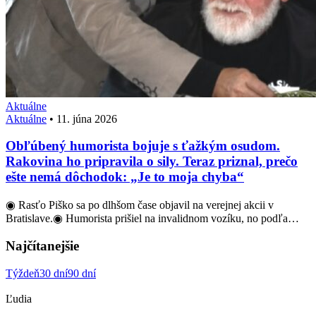
Aktuálne
Aktuálne
•
11. júna 2026
Obľúbený humorista bojuje s ťažkým osudom.
Rakovina ho pripravila o sily. Teraz priznal, prečo
ešte nemá dôchodok: „Je to moja chyba“
◉ Rasťo Piško sa po dlhšom čase objavil na verejnej akcii v
Bratislave.◉ Humorista prišiel na invalidnom vozíku, no podľa…
Najčítanejšie
Týždeň
30 dní
90 dní
Ľudia