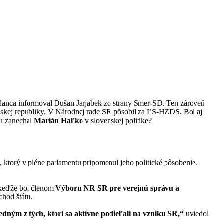
slanca informoval Dušan Jarjabek zo strany Smer-SD. Ten zároveň
nskej republiky. V Národnej rade SR pôsobil za ĽS-HZDS. Bol aj
pu zanechal
Marián Haľko
v slovenskej politike?
 ktorý v pléne parlamentu pripomenul jeho politické pôsobenie.
 keďže bol členom
Výboru NR SR pre verejnú správu a
chod štátu.
edným z tých, ktorí sa aktívne podieľali na vzniku SR,“
uviedol