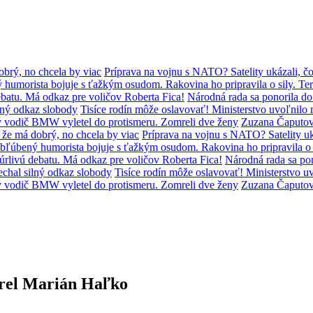
brý, no chcela by viac
Príprava na vojnu s NATO? Satelity ukázali, čo
humorista bojuje s ťažkým osudom. Rakovina ho pripravila o sily. Ter
batu. Má odkaz pre voličov Roberta Fica!
Národná rada sa ponorila d
lný odkaz slobody
Tisíce rodín môže oslavovať! Ministerstvo uvoľni
ý vodič BMW vyletel do protismeru. Zomreli dve ženy
Zuzana Čaputov
že má dobrý, no chcela by viac
Príprava na vojnu s NATO? Satelity uká
bľúbený humorista bojuje s ťažkým osudom. Rakovina ho pripravila o s
úrlivú debatu. Má odkaz pre voličov Roberta Fica!
Národná rada sa po
chal silný odkaz slobody
Tisíce rodín môže oslavovať! Ministerstvo
ý vodič BMW vyletel do protismeru. Zomreli dve ženy
Zuzana Čaputov
mrel Marián Haľko