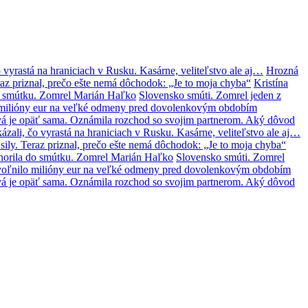
 vyrastá na hraniciach v Rusku. Kasárne, veliteľstvo ale aj…
Hrozná
az priznal, prečo ešte nemá dôchodok: „Je to moja chyba“
Kristína
o smútku. Zomrel Marián Haľko
Slovensko smúti. Zomrel jeden z
lo milióny eur na veľké odmeny pred dovolenkovým obdobím
á je opäť sama. Oznámila rozchod so svojim partnerom. Aký dôvod
zali, čo vyrastá na hraniciach v Rusku. Kasárne, veliteľstvo ale aj…
ily. Teraz priznal, prečo ešte nemá dôchodok: „Je to moja chyba“
norila do smútku. Zomrel Marián Haľko
Slovensko smúti. Zomrel
 uvoľnilo milióny eur na veľké odmeny pred dovolenkovým obdobím
á je opäť sama. Oznámila rozchod so svojim partnerom. Aký dôvod