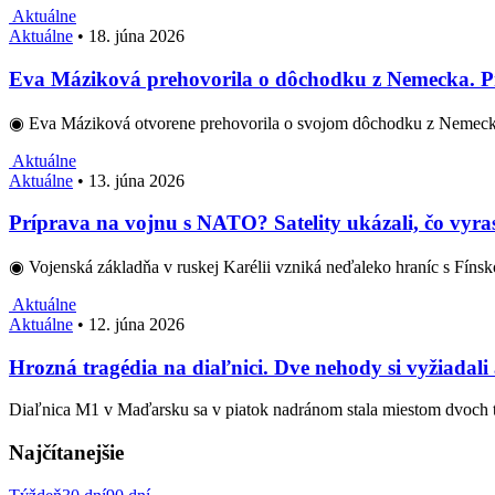
Aktuálne
Aktuálne
•
18. júna 2026
Eva Máziková prehovorila o dôchodku z Nemecka. Pri
◉ Eva Máziková otvorene prehovorila o svojom dôchodku z Nemeck
Aktuálne
Aktuálne
•
13. júna 2026
Príprava na vojnu s NATO? Satelity ukázali, čo vyras
◉ Vojenská základňa v ruskej Karélii vzniká neďaleko hraníc s Fíns
Aktuálne
Aktuálne
•
12. júna 2026
Hrozná tragédia na diaľnici. Dve nehody si vyžiadali
Diaľnica M1 v Maďarsku sa v piatok nadránom stala miestom dvoch t
Najčítanejšie