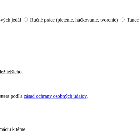
ových jedál
Ručné práce (pletenie, háčkovanie, tvorenie)
Tanec 
ežitejšieho.
ettera podľa
zásad ochrany osobných údajov
.
rmáciu k téme.