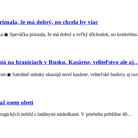
znala, že má dobrý, no chcela by viac
a.◉ Speváčka priznala, že má dobrý a veľký dôchodok, no konkrétn
tá na hraniciach v Rusku. Kasárne, veliteľstvo ale aj
kom.◉ Satelitné snímky ukazujú nové kasárne, veliteľské budovy aj ro
 až osem obetí
ragických nehôd s fatálnymi následkami. V priebehu približne 40…