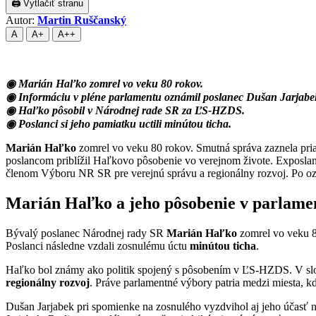
🖨 Vytlačiť stranu
Autor:
Martin Ruščanský
A
A+
A++
◉ Marián Haľko zomrel vo veku 80 rokov.
◉ Informáciu v pléne parlamentu oznámil poslanec Dušan Jarjabe
◉ Haľko pôsobil v Národnej rade SR za ĽS-HZDS.
◉ Poslanci si jeho pamiatku uctili minútou ticha.
Marián Haľko
zomrel vo veku 80 rokov. Smutná správa zaznela pri
poslancom priblížil Haľkovo pôsobenie vo verejnom živote. Exposla
členom Výboru NR SR pre verejnú správu a regionálny rozvoj. Po ozn
Marián Haľko a jeho pôsobenie v parlame
Bývalý poslanec Národnej rady SR
Marián Haľko
zomrel vo veku 80
Poslanci následne vzdali zosnulému úctu
minútou ticha
.
Haľko bol známy ako politik spojený s pôsobením v ĽS-HZDS. V slo
regionálny rozvoj
. Práve parlamentné výbory patria medzi miesta, kd
Dušan Jarjabek pri spomienke na zosnulého vyzdvihol aj jeho účasť 