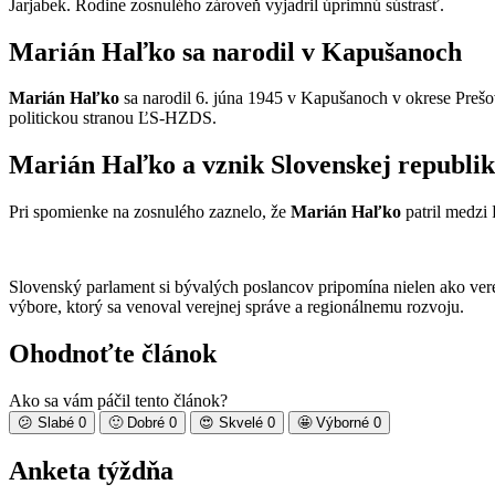
Jarjabek. Rodine zosnulého zároveň vyjadril úprimnú sústrasť.
Marián Haľko sa narodil v Kapušanoch
Marián Haľko
sa narodil 6. júna 1945 v Kapušanoch v okrese Prešov
politickou stranou ĽS-HZDS.
Marián Haľko a vznik Slovenskej republi
Pri spomienke na zosnulého zaznelo, že
Marián Haľko
patril medzi 
Slovenský parlament si bývalých poslancov pripomína nielen ako vere
výbore, ktorý sa venoval verejnej správe a regionálnemu rozvoju.
Ohodnoťte článok
Ako sa vám páčil tento článok?
😕
Slabé
0
🙂
Dobré
0
😍
Skvelé
0
🤩
Výborné
0
Anketa týždňa