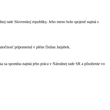
odnej rade Slovenskej republiky. Jeho meno bolo spojené najmä s
skutočnosť pripomenul v pléne Dušan Jarjabek.
aľka sa spomína najmä jeho práca v Národnej rade SR a pôsobenie vo