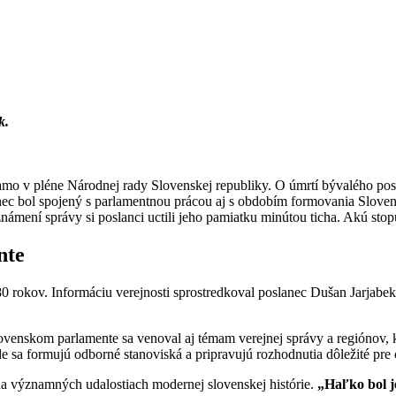
k.
amo v pléne Národnej rady Slovenskej republiky. O úmrtí bývalého po
nec bol spojený s parlamentnou prácou aj s obdobím formovania Slove
ámení správy si poslanci uctili jeho pamiatku minútou ticha. Akú sto
nte
 rokov. Informáciu verejnosti sprostredkoval poslanec Dušan Jarjabek,
venskom parlamente sa venoval aj témam verejnej správy a regiónov,
e sa formujú odborné stanoviská a pripravujú rozhodnutia dôležité pre 
na významných udalostiach modernej slovenskej histórie.
„Haľko bol j