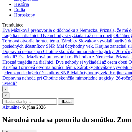
História
Ľudia
Horoskopy
Trendujúce
Eva Máziková prehovorila o dôchodku z Nemecka. Priznala, že má do
tragédia na diaľnici. Dve nehody si vyžiadali až osem obetí
Obľúbený 
Tormová otvorila horúcu tému. Zárobky Slovákov vyvolali búrlivú de
posledných účastníkov SNP. Mal úctyhodný vek. Krajine zanechal si
Dopravná nehoda pri Chotíne skončila mimoriadne tragicky. 26-ročn
uviedli?
Eva Máziková prehovorila o dôchodku z Nemecka. Priznala, 
Hrozná tragédia na diaľnici. Dve nehody si vyžiadali až osem obetí
O
Kristína Tormová otvorila horúcu tému. Zárobky Slovákov vyvolali b
jeden z posledných účastníkov SNP. Mal úctyhodný vek. Krajine zane
Dopravná nehoda pri Chotíne skončila mimoriadne tragicky. 26-ročn
uviedli?
›
×
Hľadať:
Hľadať
Aktuálne
•
9. júna 2026
Národná rada sa ponorila do smútku. Zo