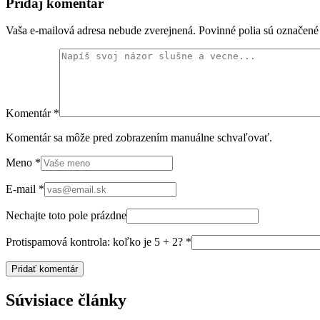
Pridaj komentár
Vaša e-mailová adresa nebude zverejnená. Povinné polia sú označen
Komentár
*
Komentár sa môže pred zobrazením manuálne schvaľovať.
Meno
*
E-mail
*
Nechajte toto pole prázdne
Protispamová kontrola: koľko je 5 + 2?
*
Súvisiace články