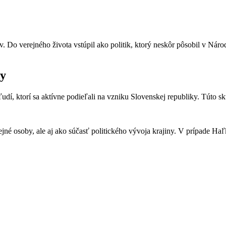
. Do verejného života vstúpil ako politik, ktorý neskôr pôsobil v Nár
ky
ľudí, ktorí sa aktívne podieľali na vzniku Slovenskej republiky. Túto 
jné osoby, ale aj ako súčasť politického vývoja krajiny. V prípade H