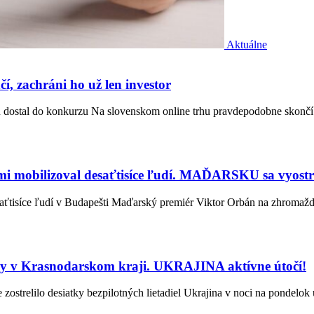
Aktuálne
 zachráni ho už len investor
u dostal do konkurzu Na slovenskom online trhu pravdepodobne skonč
bami mobilizoval desaťtisíce ľudí. MAĎARSKU sa vyo
esaťtisíce ľudí v Budapešti Maďarský premiér Viktor Orbán na zhroma
py v Krasnodarskom kraji. UKRAJINA aktívne útočí!
zostrelilo desiatky bezpilotných lietadiel Ukrajina v noci na pondelo