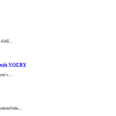
í ďalší…
strujú VOĽBY
ždení v…
k uskutočnila…