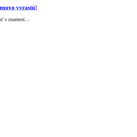
cenovo vyrastú!
esť v znamení…