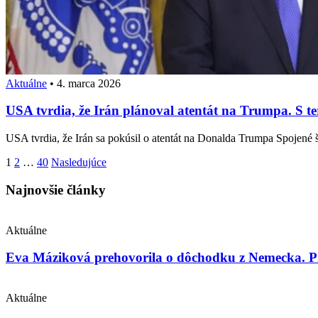
Aktuálne
•
4. marca 2026
USA tvrdia, že Irán plánoval atentát na Trumpa. S t
USA tvrdia, že Irán sa pokúsil o atentát na Donalda Trumpa Spojené š
Stránkovanie
1
2
…
40
Nasledujúce
príspevkov
Najnovšie články
Aktuálne
Eva Máziková prehovorila o dôchodku z Nemecka. Pri
Aktuálne