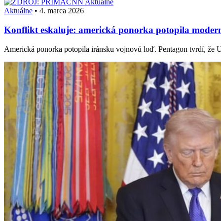
Aktuálne
Aktuálne
•
4. marca 2026
Konflikt eskaluje: americká ponorka potopila moder
Americká ponorka potopila iránsku vojnovú loď. Pentagon tvrdí, že