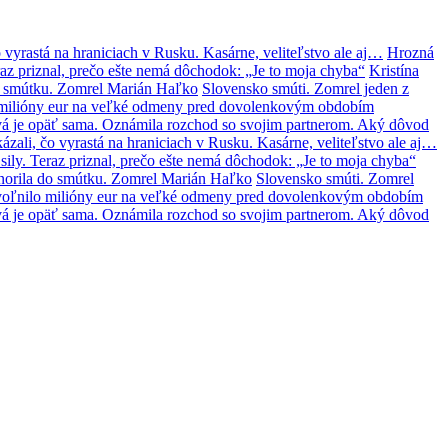
 vyrastá na hraniciach v Rusku. Kasárne, veliteľstvo ale aj…
Hrozná
az priznal, prečo ešte nemá dôchodok: „Je to moja chyba“
Kristína
o smútku. Zomrel Marián Haľko
Slovensko smúti. Zomrel jeden z
lo milióny eur na veľké odmeny pred dovolenkovým obdobím
á je opäť sama. Oznámila rozchod so svojim partnerom. Aký dôvod
zali, čo vyrastá na hraniciach v Rusku. Kasárne, veliteľstvo ale aj…
ily. Teraz priznal, prečo ešte nemá dôchodok: „Je to moja chyba“
norila do smútku. Zomrel Marián Haľko
Slovensko smúti. Zomrel
 uvoľnilo milióny eur na veľké odmeny pred dovolenkovým obdobím
á je opäť sama. Oznámila rozchod so svojim partnerom. Aký dôvod