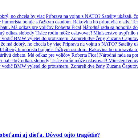
brý, no chcela by viac
Príprava na vojnu s NATO? Satelity ukázali, čo
humorista bojuje s ťažkým osudom. Rakovina ho pripravila o sily. Ter
batu. Má odkaz pre voličov Roberta Fica!
Národná rada sa ponorila d
lný odkaz slobody
Tisíce rodín môže oslavovať! Ministerstvo uvoľni
ý vodič BMW vyletel do protismeru. Zomreli dve ženy
Zuzana Čaputov
že má dobrý, no chcela by viac
Príprava na vojnu s NATO? Satelity uká
bľúbený humorista bojuje s ťažkým osudom. Rakovina ho pripravila o s
úrlivú debatu. Má odkaz pre voličov Roberta Fica!
Národná rada sa po
chal silný odkaz slobody
Tisíce rodín môže oslavovať! Ministerstvo
ý vodič BMW vyletel do protismeru. Zomreli dve ženy
Zuzana Čaputov
 obeťami aj dieťa. Dôvod tejto tragédie?