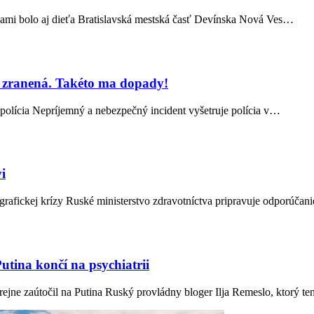
ťami bolo aj dieťa Bratislavská mestská časť Devínska Nová Ves…
ila zranená. Takéto ma dopady!
i polícia Nepríjemný a nebezpečný incident vyšetruje polícia v…
i
rafickej krízy Ruské ministerstvo zdravotníctva pripravuje odporúčan
utina končí na psychiatrii
rejne zaútočil na Putina Ruský provládny bloger Ilja Remeslo, ktorý t