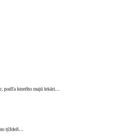
ie, podľa ktorého majú lekári…
ento týždeň…