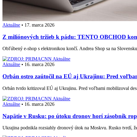
Aktuálne
•
17. marca 2026
Z miliónových tržieb k pádu: TENTO OBCHOD končí,
Obľúbený e-shop s elektronikou končí. Andrea Shop sa na Slovensk
Aktuálne
Aktuálne
•
16. marca 2026
Orbán ostro zaútočil na EÚ aj Ukrajinu: Pred voľ
Orbán tvrdo kritizoval EÚ aj Ukrajinu. Pred voľbami mobilizoval d
Aktuálne
Aktuálne
•
16. marca 2026
Napätie v Rusku: po útoku dronov horí zásobník ro
Ukrajina podnikla rozsiahly dronový útok na Moskvu. Rusko tvrdí, že 