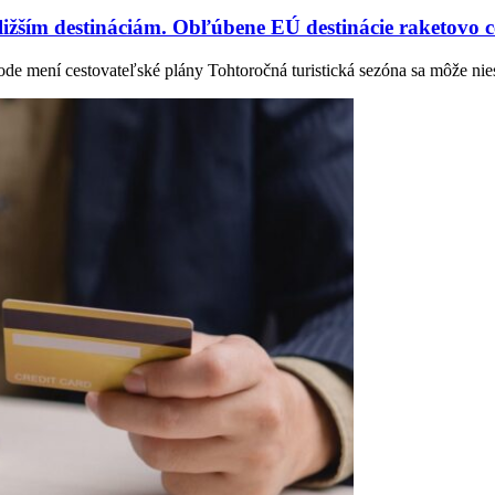
ižším destináciám. Obľúbene EÚ destinácie raketovo 
e mení cestovateľské plány Tohtoročná turistická sezóna sa môže ni