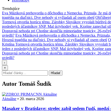
Horoskopy
Trendujúce
Eva Máziková prehovorila o dôchodku z Nemecka. Priznala, že má do
tragédia na diaľnici. Dve nehody si vyžiadali až osem obetí
Obľúbený 
Tormová otvorila horúcu tému. Zárobky Slovákov vyvolali búrlivú de
posledných účastníkov SNP. Mal úctyhodný vek. Krajine zanechal si
Dopravná nehoda pri Chotíne skončila mimoriadne tragicky. 26-ročn
uviedli?
Eva Máziková prehovorila o dôchodku z Nemecka. Priznala, 
Hrozná tragédia na diaľnici. Dve nehody si vyžiadali až osem obetí
O
Kristína Tormová otvorila horúcu tému. Zárobky Slovákov vyvolali b
jeden z posledných účastníkov SNP. Mal úctyhodný vek. Krajine zane
Dopravná nehoda pri Chotíne skončila mimoriadne tragicky. 26-ročn
uviedli?
›
×
Hľadať:
Hľadať
Autor
Tomáš Šudík
Aktuálne
Aktuálne
•
20. marca 2026
Masaker v Bratislave: strelec zabil sedem ľudí, medzi