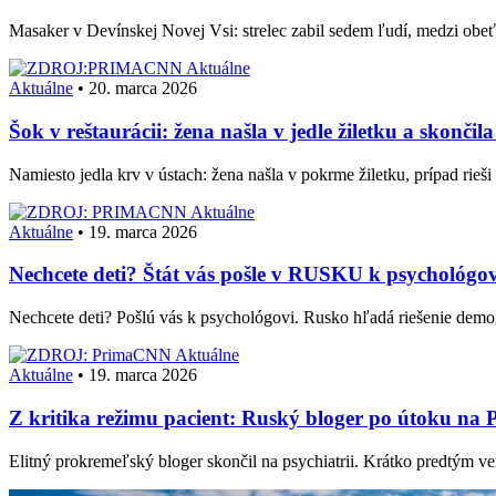
Masaker v Devínskej Novej Vsi: strelec zabil sedem ľudí, medzi obe
Aktuálne
Aktuálne
•
20. marca 2026
Šok v reštaurácii: žena našla v jedle žiletku a skonč
Namiesto jedla krv v ústach: žena našla v pokrme žiletku, prípad rieš
Aktuálne
Aktuálne
•
19. marca 2026
Nechcete deti? Štát vás pošle v RUSKU k psychológov
Nechcete deti? Pošlú vás k psychológovi. Rusko hľadá riešenie demog
Aktuálne
Aktuálne
•
19. marca 2026
Z kritika režimu pacient: Ruský bloger po útoku na P
Elitný prokremeľský bloger skončil na psychiatrii. Krátko predtým ve