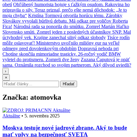
obetí
Obľúbený humorista bojuje s ťažkým osudom. Rakovina ho
pripravila o sily. Teraz priznal, prečo ešte nemá dôchodok: „Je to
moja chyba“
Kristína Tormová otvorila horúcu tému. Zárobky
Slovákov vyvolali búrlivú debatu. Má odkaz pre voličov Roberta
Fica!
Národná rada sa ponorila do smútku. Zomrel Marián Haľko
Slovensko smúti. Zomrel jeden z posledných účastníkov SNP. Mal
úctyhodný vek. Krajine zanechal silný odkaz slobody
Tisíce rodín
môže oslavovať! Ministerstvo uvoľnilo milióny eur na veľké
odmeny pred dovolenkovým obdobím
Dopravná nehoda pri
Chotíne skončila mimoriadne tragicky. 26-ročný vodič BMW
vyletel do protismeru. Zomreli dve ženy
Zuzana Čaputová je opäť
sama. Oznámila rozchod so svojim partnerom. Aký dôvod uviedli?
›
×
Hľadať:
Hľadať
Značka:
atomovka
Aktuálne
Aktuálne
•
5. novembra 2025
Moskva testuje nové jadrové zbrane. Aký to bude
mať vplyv na bezpečnosť SVETA