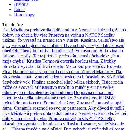
História
Ľudia
Horoskopy
Trendujúce
Eva Máziková prehovorila o dôchodku z Nemecka. Priznala, že má
dobrý, no chcela by viac
Príprava na vojnu s NATO? Satelity
ukázali, čo vyrastá na hraniciach v Rusku. Kasárne, veliteľstvo ale
aj…
Hrozná tragédia na diaľnici. Dve nehody si vyžiadali až osem
obetí
Obľúbený humorista bojuje s ťažkým osudom. Rakovina ho
pripravila o sily. Teraz priznal, prečo ešte nemá dôchodok: „Je to
moja chyba“
Kristína Tormová otvorila horúcu tému. Zárobky
Slovákov vyvolali búrlivú debatu. Má odkaz pre voličov Roberta
Fica!
Národná rada sa ponorila do smútku. Zomrel Marián Haľko
Slovensko smúti. Zomrel jeden z posledných účastníkov SNP. Mal
úctyhodný vek. Krajine zanechal silný odkaz slobody
Tisíce rodín
môže oslavovať! Ministerstvo uvoľnilo milióny eur na veľké
odmeny pred dovolenkovým obdobím
Dopravná nehoda pri
Chotíne skončila mimoriadne tragicky. 26-ročný vodič BMW
vyletel do protismeru. Zomreli dve ženy
Zuzana Čaputová je opäť
sama. Oznámila rozchod so svojim partnerom. Aký dôvod uviedli?
Eva Máziková prehovorila o dôchodku z Nemecka. Priznala, že má
dobrý, no chcela by viac
Príprava na vojnu s NATO? Satelity
ukázali, čo vyrastá na hraniciach v Rusku. Kasárne, veliteľstvo ale
aj…
Hrozná tragédia na diaľnici. Dve nehody si vyžiadali až osem