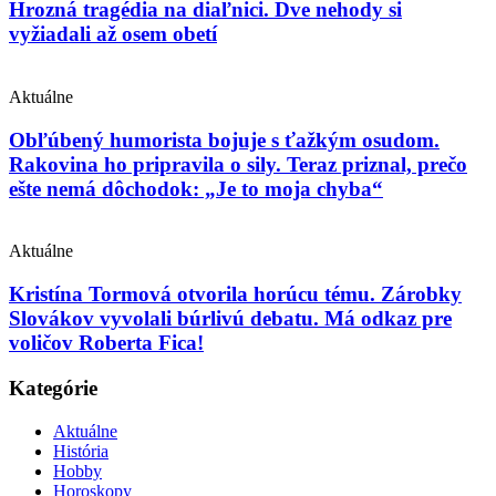
Hrozná tragédia na diaľnici. Dve nehody si
vyžiadali až osem obetí
Aktuálne
Obľúbený humorista bojuje s ťažkým osudom.
Rakovina ho pripravila o sily. Teraz priznal, prečo
ešte nemá dôchodok: „Je to moja chyba“
Aktuálne
Kristína Tormová otvorila horúcu tému. Zárobky
Slovákov vyvolali búrlivú debatu. Má odkaz pre
voličov Roberta Fica!
Kategórie
Aktuálne
História
Hobby
Horoskopy