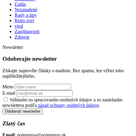
Ľudia
Nezaradené
Rady a tipy
Retro svet
viral
Zaujímavosti
Zdravie
Newsletter
Odoberajte newsletter
Získajte najnovšie články e-mailom. Bez spamu, len výber toho
najdôležitejšieho.
Meno
E-mail
Súhlasím so spracovaním osobných údajov a so zasielaním
newslettera podľa
zásad ochrany osobných údajov
.
Odoberať newsletter
Zlatý čas
Email
: pointpress@pointpress.sk