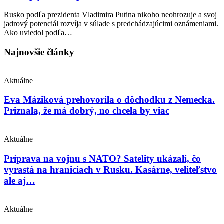
Rusko podľa prezidenta Vladimira Putina nikoho neohrozuje a svoj
jadrový potenciál rozvíja v súlade s predchádzajúcimi oznámeniami.
Ako uviedol podľa…
Najnovšie články
Aktuálne
Eva Máziková prehovorila o dôchodku z Nemecka.
Priznala, že má dobrý, no chcela by viac
Aktuálne
Príprava na vojnu s NATO? Satelity ukázali, čo
vyrastá na hraniciach v Rusku. Kasárne, veliteľstvo
ale aj…
Aktuálne