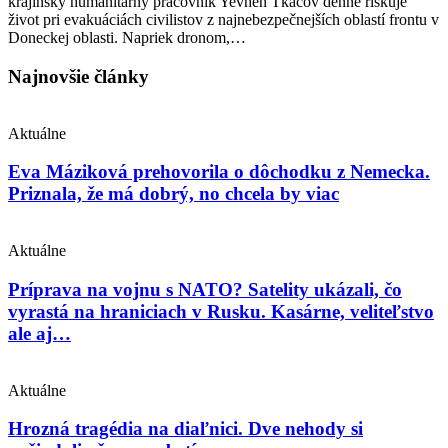
krajinský humanitárny pracovník Yevhen Tkačov denne riskuje
život pri evakuáciách civilistov z najnebezpečnejších oblastí frontu v
Doneckej oblasti. Napriek dronom,…
Najnovšie články
Aktuálne
Eva Máziková prehovorila o dôchodku z Nemecka.
Priznala, že má dobrý, no chcela by viac
Aktuálne
Príprava na vojnu s NATO? Satelity ukázali, čo
vyrastá na hraniciach v Rusku. Kasárne, veliteľstvo
ale aj…
Aktuálne
Hrozná tragédia na diaľnici. Dve nehody si