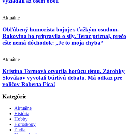
vyžiadali až osem obetí
Aktuálne
Obľúbený humorista bojuje s ťažkým osudom.
Rakovina ho pripravila o sily. Teraz priznal, prečo
ešte nemá dôchodok: „Je to moja chyba“
Aktuálne
Kristína Tormová otvorila horúcu tému. Zárobky
Slovákov vyvolali búrlivú debatu. Má odkaz pre
voličov Roberta Fica!
Kategórie
Aktuálne
História
Hobby
Horoskopy
Ľudia