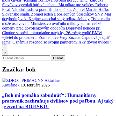
moja chyba“
Kristína Tormová otvorila horúcu tému. Zárobky
Slovákov vyvolali búrlivú debatu. Má odkaz pre voličov Roberta
Fica!
Národná rada sa ponorila do smútku. Zomrel Marián Haľko
Slovensko smúti. Zomrel jeden z posledných účastníkov SNP. Mal
úctyhodný vek. Krajine zanechal silný odkaz slobody
Tisíce rodín
môže oslavovať! Ministerstvo uvoľnilo milióny eur na veľké
odmeny pred dovolenkovým obdobím
Dopravná nehoda pri
Chotíne skončila mimoriadne tragicky. 26-ročný vodič BMW
vyletel do protismeru. Zomreli dve ženy
Zuzana Čaputová je opäť
sama. Oznámila rozchod so svojim partnerom. Aký dôvod uviedli?
›
×
Hľadať:
Hľadať
Značka:
boh
Aktuálne
Aktuálne
•
10. februára 2026
„Boh mi pomáha zabudnúť“: Humanitárny
pracovník zachraňuje civilistov pod paľbou. Aj taký
je život na BOJISKU!