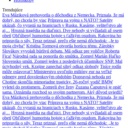
Horoskopy
Trendujúce
Eva Máziková prehovorila o dôchodku z Nemecka. Priznala, že má
dobrý, no chcela by viac
Príprava na vojnu s NATO? Satelity
ukázali, čo vyrastá na hraniciach v Rusku. Kasárne, veliteľstvo ale
aj…
Hrozná tragédia na diaľnici. Dve nehody si vyžiadali až osem
obetí
Obľúbený humorista bojuje s ťažkým osudom. Rakovina ho
pripravila o sily. Teraz priznal, prečo ešte nemá dôchodok: „Je to
moja chyba“
Kristína Tormová otvorila horúcu tému. Zárobky
Slovákov vyvolali búrlivú debatu. Má odkaz pre voličov Roberta
Fica!
Národná rada sa ponorila do smútku. Zomrel Marián Haľko
Slovensko smúti. Zomrel jeden z posledných účastníkov SNP. Mal
úctyhodný vek. Krajine zanechal silný odkaz slobody
Tisíce rodín
môže oslavovať! Ministerstvo uvoľnilo milióny eur na veľké
odmeny pred dovolenkovým obdobím
Dopravná nehoda pri
Chotíne skončila mimoriadne tragicky. 26-ročný vodič BMW
vyletel do protismeru. Zomreli dve ženy
Zuzana Čaputová je opäť
sama. Oznámila rozchod so svojim partnerom. Aký dôvod uviedli?
Eva Máziková prehovorila o dôchodku z Nemecka. Priznala, že má
dobrý, no chcela by viac
Príprava na vojnu s NATO? Satelity
ukázali, čo vyrastá na hraniciach v Rusku. Kasárne, veliteľstvo ale
aj…
Hrozná tragédia na diaľnici. Dve nehody si vyžiadali až osem
obetí
Obľúbený humorista bojuje s ťažkým osudom. Rakovina ho
pripravila o sily. Teraz priznal, prečo ešte nemá dôchodok: „Je to