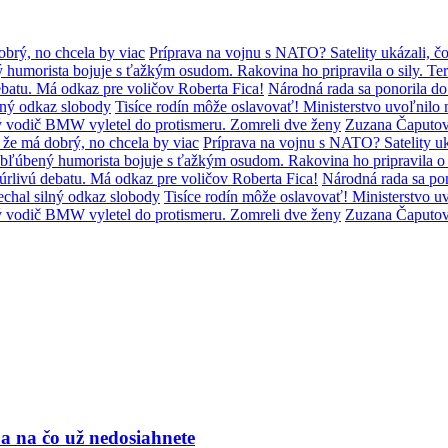
brý, no chcela by viac
Príprava na vojnu s NATO? Satelity ukázali, čo
humorista bojuje s ťažkým osudom. Rakovina ho pripravila o sily. Ter
batu. Má odkaz pre voličov Roberta Fica!
Národná rada sa ponorila d
lný odkaz slobody
Tisíce rodín môže oslavovať! Ministerstvo uvoľni
ý vodič BMW vyletel do protismeru. Zomreli dve ženy
Zuzana Čaputov
že má dobrý, no chcela by viac
Príprava na vojnu s NATO? Satelity uká
bľúbený humorista bojuje s ťažkým osudom. Rakovina ho pripravila o s
úrlivú debatu. Má odkaz pre voličov Roberta Fica!
Národná rada sa po
chal silný odkaz slobody
Tisíce rodín môže oslavovať! Ministerstvo
ý vodič BMW vyletel do protismeru. Zomreli dve ženy
Zuzana Čaputov
a na čo už nedosiahnete