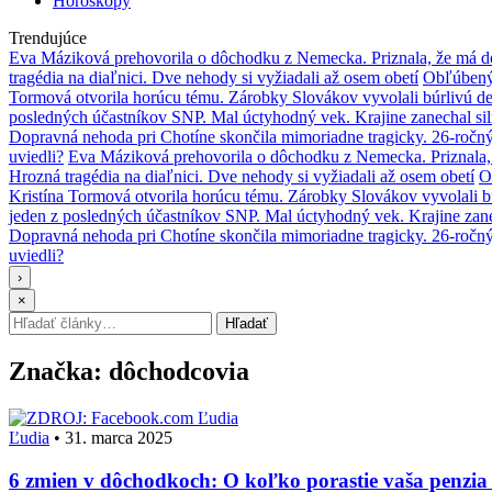
Horoskopy
Trendujúce
Eva Máziková prehovorila o dôchodku z Nemecka. Priznala, že má do
tragédia na diaľnici. Dve nehody si vyžiadali až osem obetí
Obľúbený 
Tormová otvorila horúcu tému. Zárobky Slovákov vyvolali búrlivú de
posledných účastníkov SNP. Mal úctyhodný vek. Krajine zanechal si
Dopravná nehoda pri Chotíne skončila mimoriadne tragicky. 26-ročn
uviedli?
Eva Máziková prehovorila o dôchodku z Nemecka. Priznala, 
Hrozná tragédia na diaľnici. Dve nehody si vyžiadali až osem obetí
O
Kristína Tormová otvorila horúcu tému. Zárobky Slovákov vyvolali b
jeden z posledných účastníkov SNP. Mal úctyhodný vek. Krajine zane
Dopravná nehoda pri Chotíne skončila mimoriadne tragicky. 26-ročn
uviedli?
›
×
Hľadať:
Hľadať
Značka:
dôchodcovia
Ľudia
Ľudia
•
31. marca 2025
6 zmien v dôchodkoch: O koľko porastie vaša penzia 