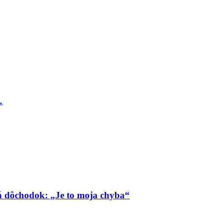
…
má dôchodok: „Je to moja chyba“