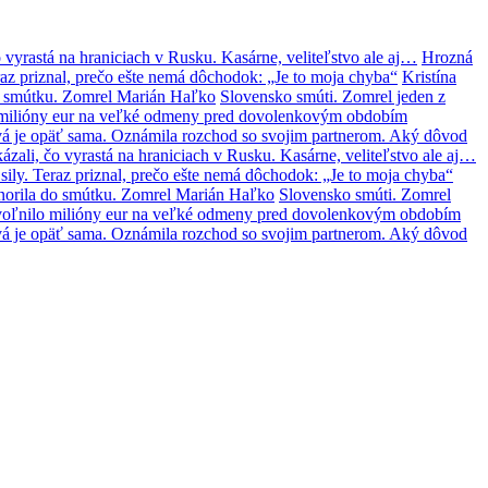
 vyrastá na hraniciach v Rusku. Kasárne, veliteľstvo ale aj…
Hrozná
az priznal, prečo ešte nemá dôchodok: „Je to moja chyba“
Kristína
o smútku. Zomrel Marián Haľko
Slovensko smúti. Zomrel jeden z
lo milióny eur na veľké odmeny pred dovolenkovým obdobím
á je opäť sama. Oznámila rozchod so svojim partnerom. Aký dôvod
zali, čo vyrastá na hraniciach v Rusku. Kasárne, veliteľstvo ale aj…
ily. Teraz priznal, prečo ešte nemá dôchodok: „Je to moja chyba“
norila do smútku. Zomrel Marián Haľko
Slovensko smúti. Zomrel
 uvoľnilo milióny eur na veľké odmeny pred dovolenkovým obdobím
á je opäť sama. Oznámila rozchod so svojim partnerom. Aký dôvod