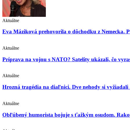
Aktuálne
Eva Máziková prehovorila o dôchodku z Nemecka. Pri
Aktuálne
Príprava na vojnu s NATO? Satelity ukázali, čo vyras
Aktuálne
Hrozná tragédia na diaľnici. Dve nehody si vyžiadali
Aktuálne
Obľúbený humorista bojuje s ťažkým osudom. Rakovin