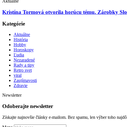
Aktuálne
Kristína Tormová otvorila horúcu tému. Zárobky Slo
Kategórie
Aktuálne
História
Hobby
Horoskopy
Ľudia
Nezaradené
Rady a tipy
Retro svet
viral
Zaujímavosti
Zdravie
Newsletter
Odoberajte newsletter
Získajte najnovšie články e-mailom. Bez spamu, len výber toho najdôl