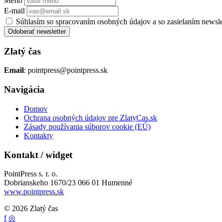
Meno
E-mail
Súhlasím so spracovaním osobných údajov a so zasielaním newsl
Odoberať newsletter
Zlatý čas
Email
: pointpress@pointpress.sk
Navigácia
Domov
Ochrana osobných údajov pre ZlatyCas.sk
Zásady používania súborov cookie (EÚ)
Kontakty
Kontakt / widget
PointPress s. r. o.
Dobrianskeho 1670/23 066 01 Humenné
www.pointpress.sk
© 2026 Zlatý čas
f
◎