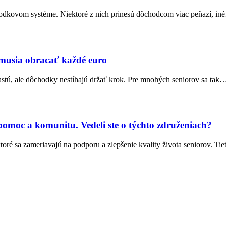
hodkovom systéme. Niektoré z nich prinesú dôchodcom viac peňazí, i
 musia obracať každé euro
rastú, ale dôchodky nestíhajú držať krok. Pre mnohých seniorov sa tak
 pomoc a komunitu. Vedeli ste o týchto združeniach?
oré sa zameriavajú na podporu a zlepšenie kvality života seniorov. Ti