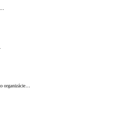
né…
…
eto organizácie…