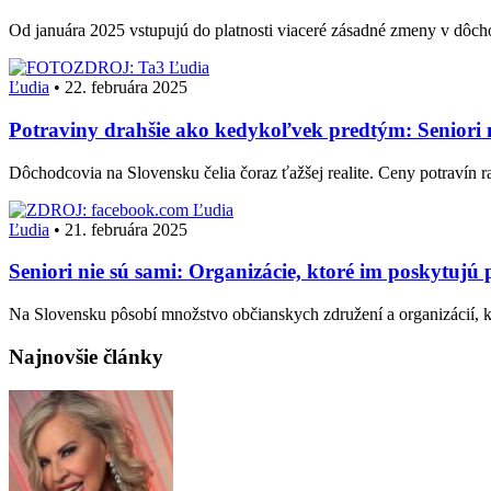
Od januára 2025 vstupujú do platnosti viaceré zásadné zmeny v dôc
Ľudia
Ľudia
•
22. februára 2025
Potraviny drahšie ako kedykoľvek predtým: Seniori
Dôchodcovia na Slovensku čelia čoraz ťažšej realite. Ceny potravín 
Ľudia
Ľudia
•
21. februára 2025
Seniori nie sú sami: Organizácie, ktoré im poskytujú
Na Slovensku pôsobí množstvo občianskych združení a organizácií, kt
Najnovšie články