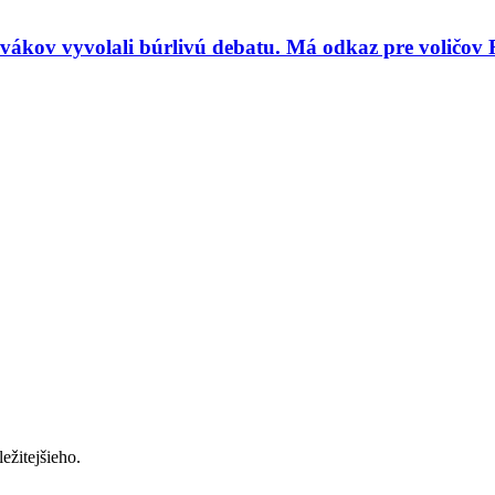
vákov vyvolali búrlivú debatu. Má odkaz pre voličov 
ežitejšieho.