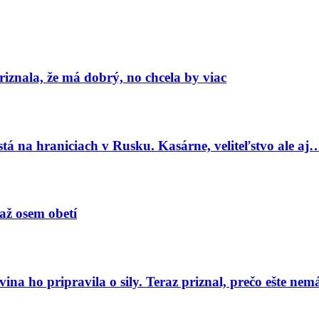
znala, že má dobrý, no chcela by viac
tá na hraniciach v Rusku. Kasárne, veliteľstvo ale aj
 až osem obetí
a ho pripravila o sily. Teraz priznal, prečo ešte ne