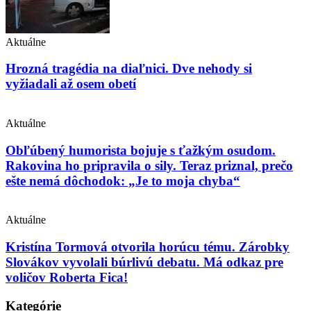
Aktuálne
Hrozná tragédia na diaľnici. Dve nehody si
vyžiadali až osem obetí
Aktuálne
Obľúbený humorista bojuje s ťažkým osudom.
Rakovina ho pripravila o sily. Teraz priznal, prečo
ešte nemá dôchodok: „Je to moja chyba“
Aktuálne
Kristína Tormová otvorila horúcu tému. Zárobky
Slovákov vyvolali búrlivú debatu. Má odkaz pre
voličov Roberta Fica!
Kategórie