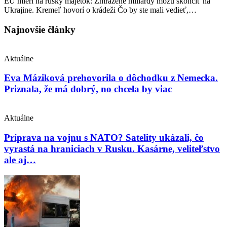
EÚ mieri na ruský majetok: Zmrazené miliardy môžu skončiť na
Ukrajine. Kremeľ hovorí o krádeži Čo by ste mali vedieť,…
Najnovšie články
Aktuálne
Eva Máziková prehovorila o dôchodku z Nemecka.
Priznala, že má dobrý, no chcela by viac
Aktuálne
Príprava na vojnu s NATO? Satelity ukázali, čo
vyrastá na hraniciach v Rusku. Kasárne, veliteľstvo
ale aj…