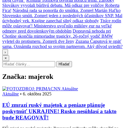
moja chyba“
Kristína Tormová otvorila horúcu tému. Zárobky
Slovákov vyvolali búrlivú debatu. Má odkaz pre voličov Roberta
Fica!
Národná rada sa ponorila do smútku. Zomrel Marián Haľko
Slovensko smúti. Zomrel jeden z posledných účastníkov SNP. Mal
úctyhodný vek. Krajine zanechal silný odkaz slobody
Tisíce rodín
môže oslavovať! Ministerstvo uvoľnilo milióny eur na veľké
odmeny pred dovolenkovým obdobím
Dopravná nehoda pri
Chotíne skončila mimoriadne tragicky. 26-ročný vodič BMW
vyletel do protismeru. Zomreli dve ženy
Zuzana Čaputová je opäť
sama. Oznámila rozchod so svojim partnerom. Aký dôvod uviedli?
›
×
Hľadať:
Hľadať
Značka:
majerok
Aktuálne
Aktuálne
•
6. októbra 2025
EÚ zmrazí ruský majetok a peniaze plánuje
poskytnúť UKRAJINE! Rusko nesúhlasí a takto
bude REAGOVAŤ!