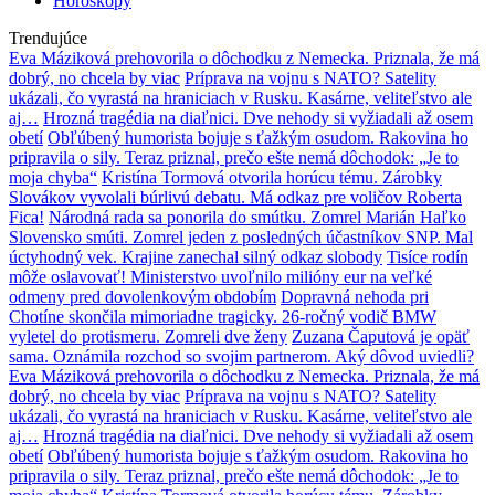
Horoskopy
Trendujúce
Eva Máziková prehovorila o dôchodku z Nemecka. Priznala, že má
dobrý, no chcela by viac
Príprava na vojnu s NATO? Satelity
ukázali, čo vyrastá na hraniciach v Rusku. Kasárne, veliteľstvo ale
aj…
Hrozná tragédia na diaľnici. Dve nehody si vyžiadali až osem
obetí
Obľúbený humorista bojuje s ťažkým osudom. Rakovina ho
pripravila o sily. Teraz priznal, prečo ešte nemá dôchodok: „Je to
moja chyba“
Kristína Tormová otvorila horúcu tému. Zárobky
Slovákov vyvolali búrlivú debatu. Má odkaz pre voličov Roberta
Fica!
Národná rada sa ponorila do smútku. Zomrel Marián Haľko
Slovensko smúti. Zomrel jeden z posledných účastníkov SNP. Mal
úctyhodný vek. Krajine zanechal silný odkaz slobody
Tisíce rodín
môže oslavovať! Ministerstvo uvoľnilo milióny eur na veľké
odmeny pred dovolenkovým obdobím
Dopravná nehoda pri
Chotíne skončila mimoriadne tragicky. 26-ročný vodič BMW
vyletel do protismeru. Zomreli dve ženy
Zuzana Čaputová je opäť
sama. Oznámila rozchod so svojim partnerom. Aký dôvod uviedli?
Eva Máziková prehovorila o dôchodku z Nemecka. Priznala, že má
dobrý, no chcela by viac
Príprava na vojnu s NATO? Satelity
ukázali, čo vyrastá na hraniciach v Rusku. Kasárne, veliteľstvo ale
aj…
Hrozná tragédia na diaľnici. Dve nehody si vyžiadali až osem
obetí
Obľúbený humorista bojuje s ťažkým osudom. Rakovina ho
pripravila o sily. Teraz priznal, prečo ešte nemá dôchodok: „Je to