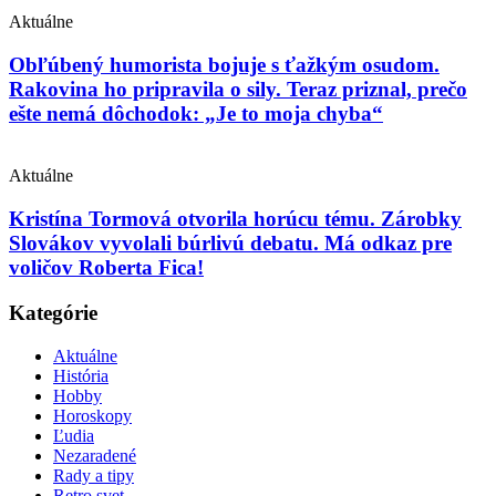
Aktuálne
Obľúbený humorista bojuje s ťažkým osudom.
Rakovina ho pripravila o sily. Teraz priznal, prečo
ešte nemá dôchodok: „Je to moja chyba“
Aktuálne
Kristína Tormová otvorila horúcu tému. Zárobky
Slovákov vyvolali búrlivú debatu. Má odkaz pre
voličov Roberta Fica!
Kategórie
Aktuálne
História
Hobby
Horoskopy
Ľudia
Nezaradené
Rady a tipy
Retro svet