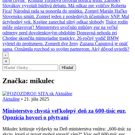
moja chyba“
Kristína Tormová otvorila horúcu tému. Zárobky
Slovákov vyvolali búrlivú debatu. Má odkaz pre voličov Roberta
Fica!
Národná rada sa ponorila do smútku. Zomrel Marián Haľko
Slovensko smúti. Zomrel jeden z posledných účastníkov SNP. Mal
úctyhodný vek. Krajine zanechal silný odkaz slobody
Tisíce rodín
môže oslavovať! Ministerstvo uvoľnilo milióny eur na veľké
odmeny pred dovolenkovým obdobím
Dopravná nehoda pri
Chotíne skončila mimoriadne tragicky. 26-ročný vodič BMW
vyletel do protismeru. Zomreli dve ženy
Zuzana Čaputová je opäť
sama. Oznámila rozchod so svojim partnerom. Aký dôvod uviedli?
›
×
Hľadať:
Hľadať
Značka:
mikulec
Aktuálne
Aktuálne
•
21. júla 2025
Ministerstvo chystá veľkolepý deň za 600-tisíc eur.
Opozícia hovorí o plytvaní
Mikulec kritizuje výdavky na Deň ministerstva vnútra: „600-tisíc za
akciu, ktorú si rezort mohol spraviť sám?“ Viac než 600-tisíc eur…