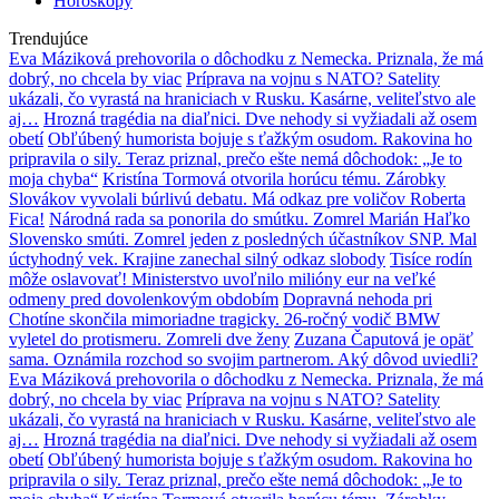
Horoskopy
Trendujúce
Eva Máziková prehovorila o dôchodku z Nemecka. Priznala, že má
dobrý, no chcela by viac
Príprava na vojnu s NATO? Satelity
ukázali, čo vyrastá na hraniciach v Rusku. Kasárne, veliteľstvo ale
aj…
Hrozná tragédia na diaľnici. Dve nehody si vyžiadali až osem
obetí
Obľúbený humorista bojuje s ťažkým osudom. Rakovina ho
pripravila o sily. Teraz priznal, prečo ešte nemá dôchodok: „Je to
moja chyba“
Kristína Tormová otvorila horúcu tému. Zárobky
Slovákov vyvolali búrlivú debatu. Má odkaz pre voličov Roberta
Fica!
Národná rada sa ponorila do smútku. Zomrel Marián Haľko
Slovensko smúti. Zomrel jeden z posledných účastníkov SNP. Mal
úctyhodný vek. Krajine zanechal silný odkaz slobody
Tisíce rodín
môže oslavovať! Ministerstvo uvoľnilo milióny eur na veľké
odmeny pred dovolenkovým obdobím
Dopravná nehoda pri
Chotíne skončila mimoriadne tragicky. 26-ročný vodič BMW
vyletel do protismeru. Zomreli dve ženy
Zuzana Čaputová je opäť
sama. Oznámila rozchod so svojim partnerom. Aký dôvod uviedli?
Eva Máziková prehovorila o dôchodku z Nemecka. Priznala, že má
dobrý, no chcela by viac
Príprava na vojnu s NATO? Satelity
ukázali, čo vyrastá na hraniciach v Rusku. Kasárne, veliteľstvo ale
aj…
Hrozná tragédia na diaľnici. Dve nehody si vyžiadali až osem
obetí
Obľúbený humorista bojuje s ťažkým osudom. Rakovina ho
pripravila o sily. Teraz priznal, prečo ešte nemá dôchodok: „Je to