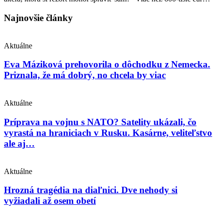
Najnovšie články
Aktuálne
Eva Máziková prehovorila o dôchodku z Nemecka.
Priznala, že má dobrý, no chcela by viac
Aktuálne
Príprava na vojnu s NATO? Satelity ukázali, čo
vyrastá na hraniciach v Rusku. Kasárne, veliteľstvo
ale aj…
Aktuálne
Hrozná tragédia na diaľnici. Dve nehody si
vyžiadali až osem obetí