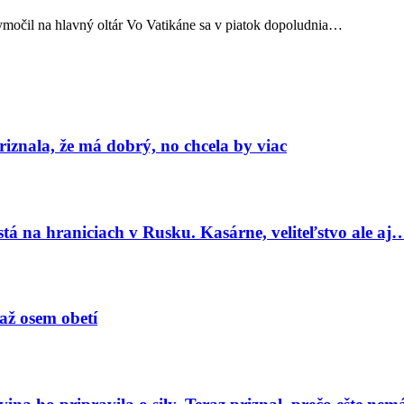
vymočil na hlavný oltár Vo Vatikáne sa v piatok dopoludnia…
znala, že má dobrý, no chcela by viac
tá na hraniciach v Rusku. Kasárne, veliteľstvo ale aj
 až osem obetí