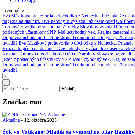
Horoskopy
Trendujúce
Eva Máziková prehovorila o dôchodku z Nemecka. Priznala, že má do
tragédia na diaľnici. Dve nehody si vyžiadali až osem obetí
Obľúbený 
Tormová otvorila horúcu tému. Zárobky Slovákov vyvolali búrlivú de
posledných účastníkov SNP. Mal úctyhodný vek. Krajine zanechal si
Dopravná nehoda pri Chotíne skončila mimoriadne tragicky. 26-ročn
uviedli?
Eva Máziková prehovorila o dôchodku z Nemecka. Priznala, 
Hrozná tragédia na diaľnici. Dve nehody si vyžiadali až osem obetí
O
Kristína Tormová otvorila horúcu tému. Zárobky Slovákov vyvolali b
jeden z posledných účastníkov SNP. Mal úctyhodný vek. Krajine zane
Dopravná nehoda pri Chotíne skončila mimoriadne tragicky. 26-ročn
uviedli?
›
×
Hľadať:
Hľadať
Značka:
moc
Aktuálne
Aktuálne
•
12. októbra 2025
Šok vo Vatikáne: Mladík sa vymočil na oltár Bazilik