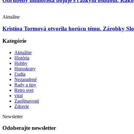
Obľúbený humorista bojuje s ťažkým osudom. Rakovin
Aktuálne
Kristína Tormová otvorila horúcu tému. Zárobky Slo
Kategórie
Aktuálne
História
Hobby
Horoskopy
Ľudia
Nezaradené
Rady a tipy
Retro svet
viral
Zaujímavosti
Zdravie
Newsletter
Odoberajte newsletter