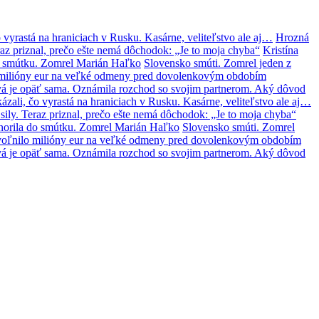
 vyrastá na hraniciach v Rusku. Kasárne, veliteľstvo ale aj…
Hrozná
az priznal, prečo ešte nemá dôchodok: „Je to moja chyba“
Kristína
o smútku. Zomrel Marián Haľko
Slovensko smúti. Zomrel jeden z
lo milióny eur na veľké odmeny pred dovolenkovým obdobím
á je opäť sama. Oznámila rozchod so svojim partnerom. Aký dôvod
zali, čo vyrastá na hraniciach v Rusku. Kasárne, veliteľstvo ale aj…
ily. Teraz priznal, prečo ešte nemá dôchodok: „Je to moja chyba“
norila do smútku. Zomrel Marián Haľko
Slovensko smúti. Zomrel
 uvoľnilo milióny eur na veľké odmeny pred dovolenkovým obdobím
á je opäť sama. Oznámila rozchod so svojim partnerom. Aký dôvod