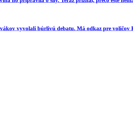
a ho pripravila o sily. Teraz priznal, prečo ešte ne
vákov vyvolali búrlivú debatu. Má odkaz pre voličov 