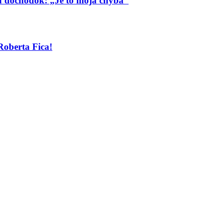
má dôchodok: „Je to moja chyba“
Roberta Fica!