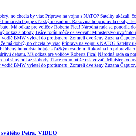
brý, no chcela by viac
Príprava na vojnu s NATO? Satelity ukázali, čo
humorista bojuje s ťažkým osudom. Rakovina ho pripravila o sily. Ter
batu. Má odkaz pre voličov Roberta Fica!
Národná rada sa ponorila d
lný odkaz slobody
Tisíce rodín môže oslavovať! Ministerstvo uvoľni
ý vodič BMW vyletel do protismeru. Zomreli dve ženy
Zuzana Čaputov
že má dobrý, no chcela by viac
Príprava na vojnu s NATO? Satelity uká
bľúbený humorista bojuje s ťažkým osudom. Rakovina ho pripravila o s
úrlivú debatu. Má odkaz pre voličov Roberta Fica!
Národná rada sa po
chal silný odkaz slobody
Tisíce rodín môže oslavovať! Ministerstvo
ý vodič BMW vyletel do protismeru. Zomreli dve ženy
Zuzana Čaputov
y svätého Petra. VIDEO