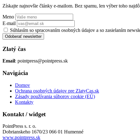
Získajte najnovšie články e-mailom. Bez spamu, len výber toho najdôl
Meno
E-mail
Súhlasím so spracovaním osobných údajov a so zasielaním newsl
Odoberať newsletter
Zlatý čas
Email
: pointpress@pointpress.sk
Navigácia
Domov
Ochrana osobných údajov pre ZlatyCas.sk
Zásady používania súborov cookie (EÚ)
Kontakty
Kontakt / widget
PointPress s. r. o.
Dobrianskeho 1670/23 066 01 Humenné
www.pointpress.sk