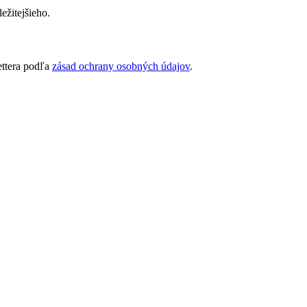
ežitejšieho.
ettera podľa
zásad ochrany osobných údajov
.