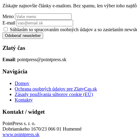
Získajte najnovšie články e-mailom. Bez spamu, len výber toho najdôl
Meno
E-mail
Súhlasím so spracovaním osobných údajov a so zasielaním newsl
Odoberať newsletter
Zlatý čas
Email
: pointpress@pointpress.sk
Navigácia
Domov
Ochrana osobných údajov pre ZlatyCas.sk
Zásady používania súborov cookie (EÚ)
Kontakty
Kontakt / widget
PointPress s. r. o.
Dobrianskeho 1670/23 066 01 Humenné
www.pointpress.sk