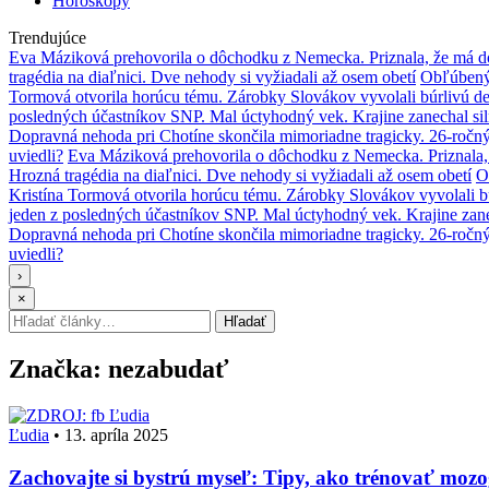
Horoskopy
Trendujúce
Eva Máziková prehovorila o dôchodku z Nemecka. Priznala, že má do
tragédia na diaľnici. Dve nehody si vyžiadali až osem obetí
Obľúbený 
Tormová otvorila horúcu tému. Zárobky Slovákov vyvolali búrlivú de
posledných účastníkov SNP. Mal úctyhodný vek. Krajine zanechal si
Dopravná nehoda pri Chotíne skončila mimoriadne tragicky. 26-ročn
uviedli?
Eva Máziková prehovorila o dôchodku z Nemecka. Priznala, 
Hrozná tragédia na diaľnici. Dve nehody si vyžiadali až osem obetí
O
Kristína Tormová otvorila horúcu tému. Zárobky Slovákov vyvolali b
jeden z posledných účastníkov SNP. Mal úctyhodný vek. Krajine zane
Dopravná nehoda pri Chotíne skončila mimoriadne tragicky. 26-ročn
uviedli?
›
×
Hľadať:
Hľadať
Značka:
nezabudať
Ľudia
Ľudia
•
13. apríla 2025
Zachovajte si bystrú myseľ: Tipy, ako trénovať moz