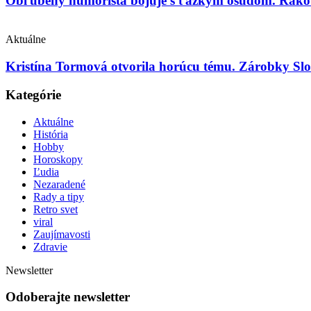
Obľúbený humorista bojuje s ťažkým osudom. Rakovin
Aktuálne
Kristína Tormová otvorila horúcu tému. Zárobky Slo
Kategórie
Aktuálne
História
Hobby
Horoskopy
Ľudia
Nezaradené
Rady a tipy
Retro svet
viral
Zaujímavosti
Zdravie
Newsletter
Odoberajte newsletter