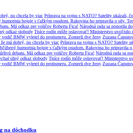
brý, no chcela by viac
Príprava na vojnu s NATO? Satelity ukázali, čo
humorista bojuje s ťažkým osudom. Rakovina ho pripravila o sily. Ter
batu. Má odkaz pre voličov Roberta Fica!
Národná rada sa ponorila d
lný odkaz slobody
Tisíce rodín môže oslavovať! Ministerstvo uvoľni
ý vodič BMW vyletel do protismeru. Zomreli dve ženy
Zuzana Čaputov
že má dobrý, no chcela by viac
Príprava na vojnu s NATO? Satelity uká
bľúbený humorista bojuje s ťažkým osudom. Rakovina ho pripravila o s
úrlivú debatu. Má odkaz pre voličov Roberta Fica!
Národná rada sa po
chal silný odkaz slobody
Tisíce rodín môže oslavovať! Ministerstvo
ý vodič BMW vyletel do protismeru. Zomreli dve ženy
Zuzana Čaputov
og na dôchodku