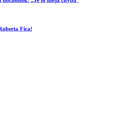
má dôchodok: „Je to moja chyba“
Roberta Fica!