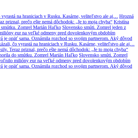
 vyrastá na hraniciach v Rusku. Kasárne, veliteľstvo ale aj…
Hrozná
az priznal, prečo ešte nemá dôchodok: „Je to moja chyba“
Kristína
o smútku. Zomrel Marián Haľko
Slovensko smúti. Zomrel jeden z
lo milióny eur na veľké odmeny pred dovolenkovým obdobím
á je opäť sama. Oznámila rozchod so svojim partnerom. Aký dôvod
zali, čo vyrastá na hraniciach v Rusku. Kasárne, veliteľstvo ale aj…
ily. Teraz priznal, prečo ešte nemá dôchodok: „Je to moja chyba“
norila do smútku. Zomrel Marián Haľko
Slovensko smúti. Zomrel
 uvoľnilo milióny eur na veľké odmeny pred dovolenkovým obdobím
á je opäť sama. Oznámila rozchod so svojim partnerom. Aký dôvod