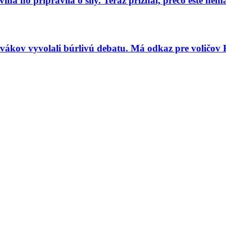
a ho pripravila o sily. Teraz priznal, prečo ešte ne
vákov vyvolali búrlivú debatu. Má odkaz pre voličov 