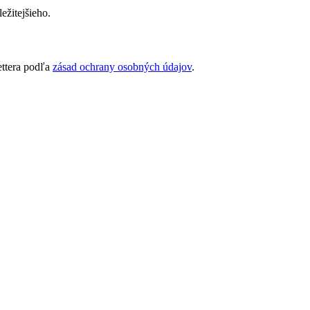
ežitejšieho.
ettera podľa
zásad ochrany osobných údajov
.