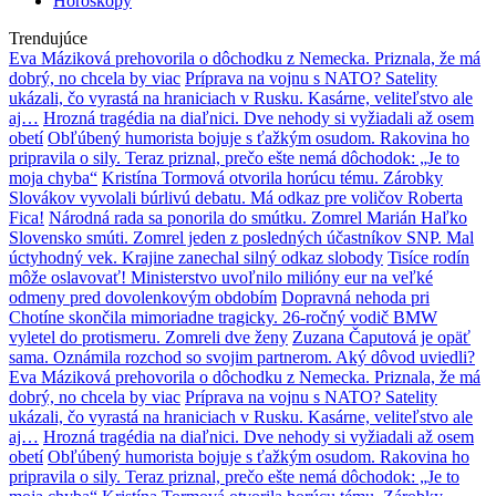
Horoskopy
Trendujúce
Eva Máziková prehovorila o dôchodku z Nemecka. Priznala, že má
dobrý, no chcela by viac
Príprava na vojnu s NATO? Satelity
ukázali, čo vyrastá na hraniciach v Rusku. Kasárne, veliteľstvo ale
aj…
Hrozná tragédia na diaľnici. Dve nehody si vyžiadali až osem
obetí
Obľúbený humorista bojuje s ťažkým osudom. Rakovina ho
pripravila o sily. Teraz priznal, prečo ešte nemá dôchodok: „Je to
moja chyba“
Kristína Tormová otvorila horúcu tému. Zárobky
Slovákov vyvolali búrlivú debatu. Má odkaz pre voličov Roberta
Fica!
Národná rada sa ponorila do smútku. Zomrel Marián Haľko
Slovensko smúti. Zomrel jeden z posledných účastníkov SNP. Mal
úctyhodný vek. Krajine zanechal silný odkaz slobody
Tisíce rodín
môže oslavovať! Ministerstvo uvoľnilo milióny eur na veľké
odmeny pred dovolenkovým obdobím
Dopravná nehoda pri
Chotíne skončila mimoriadne tragicky. 26-ročný vodič BMW
vyletel do protismeru. Zomreli dve ženy
Zuzana Čaputová je opäť
sama. Oznámila rozchod so svojim partnerom. Aký dôvod uviedli?
Eva Máziková prehovorila o dôchodku z Nemecka. Priznala, že má
dobrý, no chcela by viac
Príprava na vojnu s NATO? Satelity
ukázali, čo vyrastá na hraniciach v Rusku. Kasárne, veliteľstvo ale
aj…
Hrozná tragédia na diaľnici. Dve nehody si vyžiadali až osem
obetí
Obľúbený humorista bojuje s ťažkým osudom. Rakovina ho
pripravila o sily. Teraz priznal, prečo ešte nemá dôchodok: „Je to