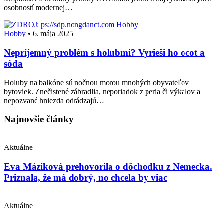
osobností modernej…
Hobby
Hobby
•
6. mája 2025
Nepríjemný problém s holubmi? Vyrieši ho ocot a
sóda
Holuby na balkóne sú nočnou morou mnohých obyvateľov
bytoviek. Znečistené zábradlia, neporiadok z peria či výkalov a
nepozvané hniezda odrádzajú…
Najnovšie články
Aktuálne
Eva Máziková prehovorila o dôchodku z Nemecka.
Priznala, že má dobrý, no chcela by viac
Aktuálne