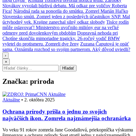
moja chyba“
Kristína Tormová otvorila horúcu tému. Zárobky
Slovákov vyvolali búrlivú debatu. Má odkaz pre voličov Roberta
Fica!
Národná rada sa ponorila do smútku. Zomrel Marián Haľko
Slovensko smúti. Zomrel jeden z posledných účastníkov SNP. Mal
úctyhodný vek. Krajine zanechal silný odkaz slobody
Tisíce rodín
môže oslavovať! Ministerstvo uvoľnilo milióny eur na veľké
odmeny pred dovolenkovým obdobím
Dopravná nehoda pri
Chotíne skončila mimoriadne tragicky. 26-ročný vodič BMW
vyletel do protismeru. Zomreli dve ženy
Zuzana Čaputová je opäť
sama. Oznámila rozchod so svojim partnerom. Aký dôvod uviedli?
›
×
Hľadať:
Hľadať
Značka:
priroda
Aktuálne
Aktuálne
•
2. októbra 2025
Ochrana prírody prišla o jednu zo svojich
najväčších ikon. Zomrela najznámejšia ochranárka
Vo veku 91 rokov zomrela Jane Goodallová, priekopníčka výskumu
šimpanzov a ochrany prírody Svet stratil jednu z najvýznamnejších