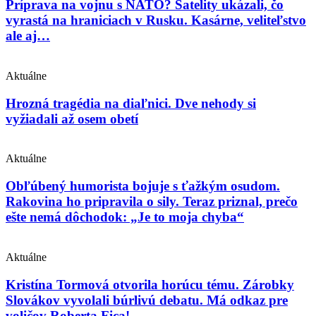
Príprava na vojnu s NATO? Satelity ukázali, čo
vyrastá na hraniciach v Rusku. Kasárne, veliteľstvo
ale aj…
Aktuálne
Hrozná tragédia na diaľnici. Dve nehody si
vyžiadali až osem obetí
Aktuálne
Obľúbený humorista bojuje s ťažkým osudom.
Rakovina ho pripravila o sily. Teraz priznal, prečo
ešte nemá dôchodok: „Je to moja chyba“
Aktuálne
Kristína Tormová otvorila horúcu tému. Zárobky
Slovákov vyvolali búrlivú debatu. Má odkaz pre
voličov Roberta Fica!