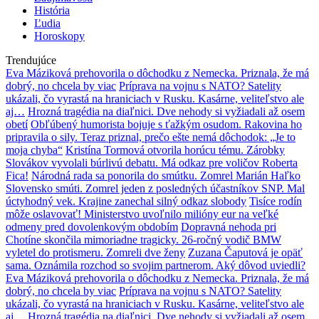
História
Ľudia
Horoskopy
Trendujúce
Eva Máziková prehovorila o dôchodku z Nemecka. Priznala, že má
dobrý, no chcela by viac
Príprava na vojnu s NATO? Satelity
ukázali, čo vyrastá na hraniciach v Rusku. Kasárne, veliteľstvo ale
aj…
Hrozná tragédia na diaľnici. Dve nehody si vyžiadali až osem
obetí
Obľúbený humorista bojuje s ťažkým osudom. Rakovina ho
pripravila o sily. Teraz priznal, prečo ešte nemá dôchodok: „Je to
moja chyba“
Kristína Tormová otvorila horúcu tému. Zárobky
Slovákov vyvolali búrlivú debatu. Má odkaz pre voličov Roberta
Fica!
Národná rada sa ponorila do smútku. Zomrel Marián Haľko
Slovensko smúti. Zomrel jeden z posledných účastníkov SNP. Mal
úctyhodný vek. Krajine zanechal silný odkaz slobody
Tisíce rodín
môže oslavovať! Ministerstvo uvoľnilo milióny eur na veľké
odmeny pred dovolenkovým obdobím
Dopravná nehoda pri
Chotíne skončila mimoriadne tragicky. 26-ročný vodič BMW
vyletel do protismeru. Zomreli dve ženy
Zuzana Čaputová je opäť
sama. Oznámila rozchod so svojim partnerom. Aký dôvod uviedli?
Eva Máziková prehovorila o dôchodku z Nemecka. Priznala, že má
dobrý, no chcela by viac
Príprava na vojnu s NATO? Satelity
ukázali, čo vyrastá na hraniciach v Rusku. Kasárne, veliteľstvo ale
aj…
Hrozná tragédia na diaľnici. Dve nehody si vyžiadali až osem