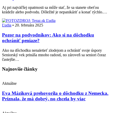
Aj pri najväčšej opatrnosti sa môže stať, že sa stanete obeťou
krádeže alebo podvodu. Dôležité je nepanikáriť a konať rýchlo.…
Ľudia
Ľudia
•
20. februára 2025
Pozor na podvodníkov: Ako si na dôchodku
ochrániť peniaze?
Ako na dôchodku nenaletieť zlodejom a ochrániť svoje úspory
Seniorský vek prináša mnoho radostí, no zároveň sa seniori čoraz
častejšie…
Najnovšie články
Aktuálne
Eva Máziková prehovorila o dôchodku z Nemecka.
Priznala, že má dobrý, no chcela by viac