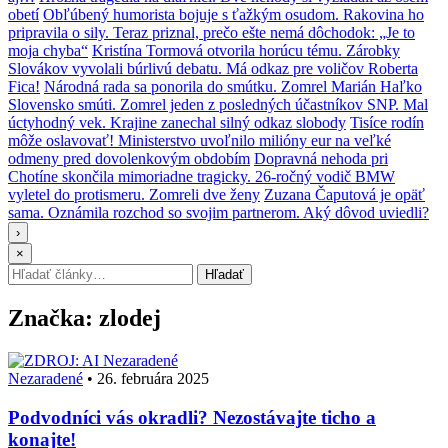
obetí
Obľúbený humorista bojuje s ťažkým osudom. Rakovina ho
pripravila o sily. Teraz priznal, prečo ešte nemá dôchodok: „Je to
moja chyba“
Kristína Tormová otvorila horúcu tému. Zárobky
Slovákov vyvolali búrlivú debatu. Má odkaz pre voličov Roberta
Fica!
Národná rada sa ponorila do smútku. Zomrel Marián Haľko
Slovensko smúti. Zomrel jeden z posledných účastníkov SNP. Mal
úctyhodný vek. Krajine zanechal silný odkaz slobody
Tisíce rodín
môže oslavovať! Ministerstvo uvoľnilo milióny eur na veľké
odmeny pred dovolenkovým obdobím
Dopravná nehoda pri
Chotíne skončila mimoriadne tragicky. 26-ročný vodič BMW
vyletel do protismeru. Zomreli dve ženy
Zuzana Čaputová je opäť
sama. Oznámila rozchod so svojim partnerom. Aký dôvod uviedli?
›
×
Hľadať:
Hľadať
Značka:
zlodej
Nezaradené
Nezaradené
•
26. februára 2025
Podvodníci vás okradli? Nezostávajte ticho a
konajte!