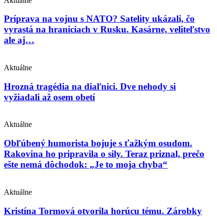
Aktuálne
Príprava na vojnu s NATO? Satelity ukázali, čo
vyrastá na hraniciach v Rusku. Kasárne, veliteľstvo
ale aj…
Aktuálne
Hrozná tragédia na diaľnici. Dve nehody si
vyžiadali až osem obetí
Aktuálne
Obľúbený humorista bojuje s ťažkým osudom.
Rakovina ho pripravila o sily. Teraz priznal, prečo
ešte nemá dôchodok: „Je to moja chyba“
Aktuálne
Kristína Tormová otvorila horúcu tému. Zárobky