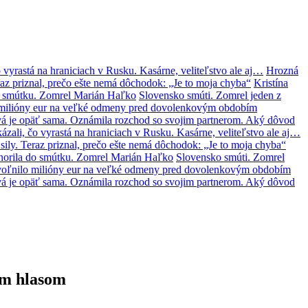
 vyrastá na hraniciach v Rusku. Kasárne, veliteľstvo ale aj…
Hrozná
az priznal, prečo ešte nemá dôchodok: „Je to moja chyba“
Kristína
o smútku. Zomrel Marián Haľko
Slovensko smúti. Zomrel jeden z
lo milióny eur na veľké odmeny pred dovolenkovým obdobím
á je opäť sama. Oznámila rozchod so svojim partnerom. Aký dôvod
zali, čo vyrastá na hraniciach v Rusku. Kasárne, veliteľstvo ale aj…
ily. Teraz priznal, prečo ešte nemá dôchodok: „Je to moja chyba“
norila do smútku. Zomrel Marián Haľko
Slovensko smúti. Zomrel
 uvoľnilo milióny eur na veľké odmeny pred dovolenkovým obdobím
á je opäť sama. Oznámila rozchod so svojim partnerom. Aký dôvod
ým hlasom