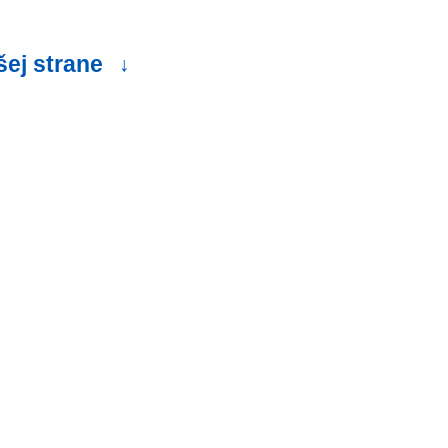
šej strane
↓