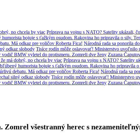
brý, no chcela by viac
Príprava na vojnu s NATO? Satelity ukázali, čo
humorista bojuje s ťažkým osudom. Rakovina ho pripravila o sily. Ter
batu. Má odkaz pre voličov Roberta Fica!
Národná rada sa ponorila d
lný odkaz slobody
Tisíce rodín môže oslavovať! Ministerstvo uvoľni
ý vodič BMW vyletel do protismeru. Zomreli dve ženy
Zuzana Čaputov
že má dobrý, no chcela by viac
Príprava na vojnu s NATO? Satelity uká
bľúbený humorista bojuje s ťažkým osudom. Rakovina ho pripravila o s
úrlivú debatu. Má odkaz pre voličov Roberta Fica!
Národná rada sa po
chal silný odkaz slobody
Tisíce rodín môže oslavovať! Ministerstvo
ý vodič BMW vyletel do protismeru. Zomreli dve ženy
Zuzana Čaputov
va. Zomrel všestranný herec s nezameniteľn