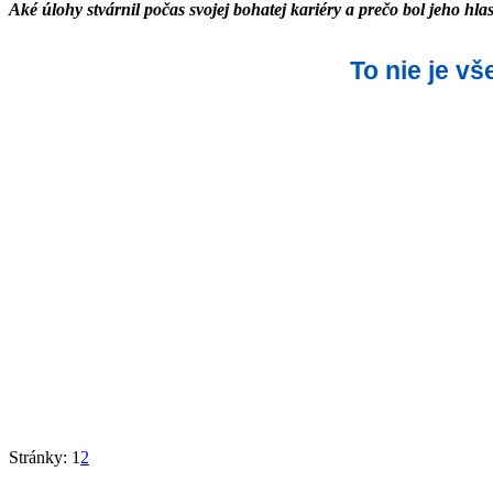
Aké úlohy stvárnil počas svojej bohatej kariéry a prečo bol jeho hl
To nie je v
Stránky:
1
2