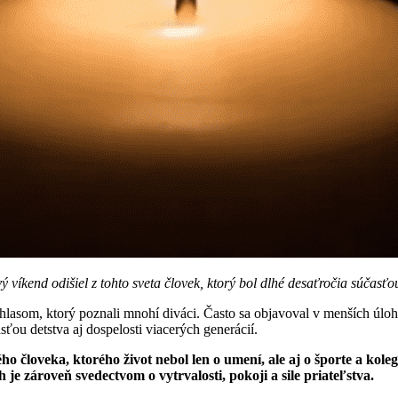
 víkend odišiel z tohto sveta človek, ktorý bol dlhé desaťročia súčasť
asom, ktorý poznali mnohí diváci. Často sa objavoval v menších úlohá
sťou detstva aj dospelosti viacerých generácií.
 človeka, ktorého život nebol len o umení, ale aj o športe a koleg
je zároveň svedectvom o vytrvalosti, pokoji a sile priateľstva.