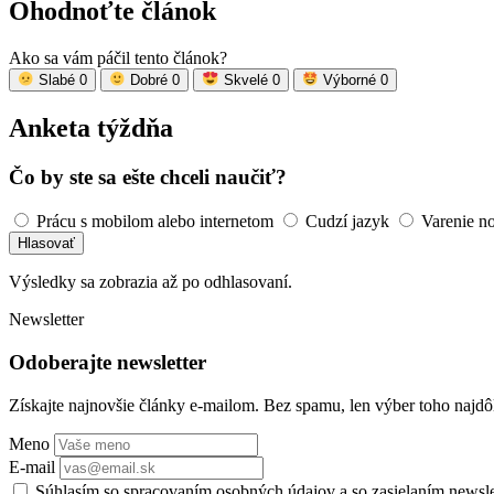
Ohodnoťte článok
Ako sa vám páčil tento článok?
Slabé
0
Dobré
0
Skvelé
0
Výborné
0
Anketa týždňa
Čo by ste sa ešte chceli naučiť?
Prácu s mobilom alebo internetom
Cudzí jazyk
Varenie n
Hlasovať
Výsledky sa zobrazia až po odhlasovaní.
Newsletter
Odoberajte newsletter
Získajte najnovšie články e-mailom. Bez spamu, len výber toho najdôl
Meno
E-mail
Súhlasím so spracovaním osobných údajov a so zasielaním newsl