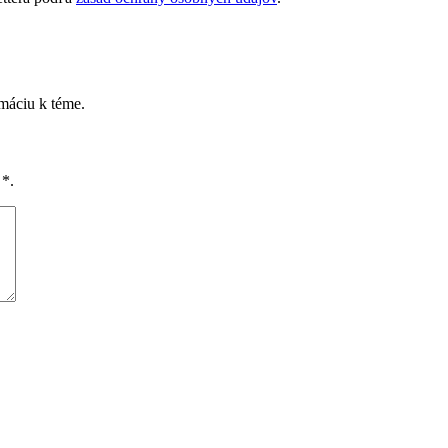
rmáciu k téme.
é
*
.