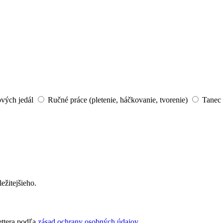
ových jedál
Ručné práce (pletenie, háčkovanie, tvorenie)
Tanec 
ežitejšieho.
ettera podľa
zásad ochrany osobných údajov
.