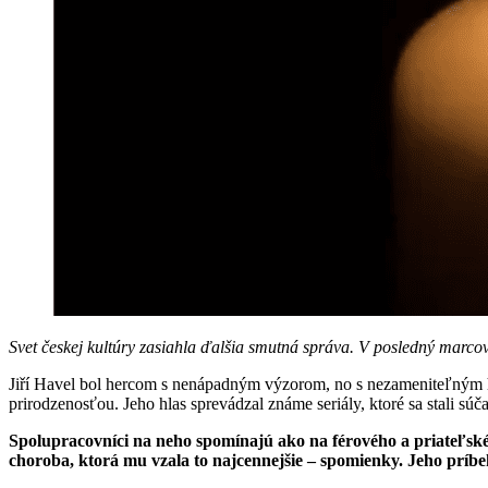
Svet českej kultúry zasiahla ďalšia smutná správa. V posledný marcový
Jiří Havel bol hercom s nenápadným výzorom, no s nezameniteľným hl
prirodzenosťou. Jeho hlas sprevádzal známe seriály, ktoré sa stali súča
Spolupracovníci na neho spomínajú ako na férového a priateľského
choroba, ktorá mu vzala to najcennejšie – spomienky. Jeho príbeh 