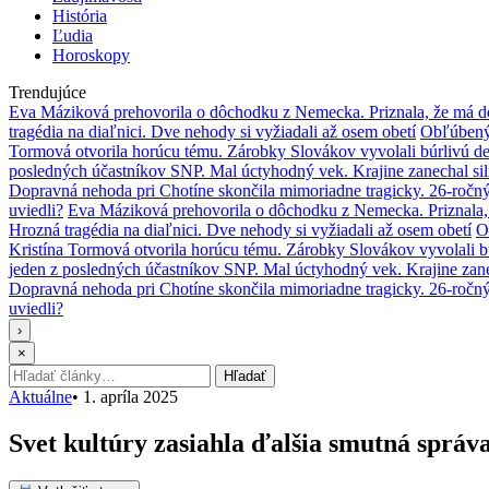
História
Ľudia
Horoskopy
Trendujúce
Eva Máziková prehovorila o dôchodku z Nemecka. Priznala, že má do
tragédia na diaľnici. Dve nehody si vyžiadali až osem obetí
Obľúbený 
Tormová otvorila horúcu tému. Zárobky Slovákov vyvolali búrlivú de
posledných účastníkov SNP. Mal úctyhodný vek. Krajine zanechal si
Dopravná nehoda pri Chotíne skončila mimoriadne tragicky. 26-ročn
uviedli?
Eva Máziková prehovorila o dôchodku z Nemecka. Priznala, 
Hrozná tragédia na diaľnici. Dve nehody si vyžiadali až osem obetí
O
Kristína Tormová otvorila horúcu tému. Zárobky Slovákov vyvolali b
jeden z posledných účastníkov SNP. Mal úctyhodný vek. Krajine zane
Dopravná nehoda pri Chotíne skončila mimoriadne tragicky. 26-ročn
uviedli?
›
×
Hľadať:
Hľadať
Aktuálne
•
1. apríla 2025
Svet kultúry zasiahla ďalšia smutná sprá