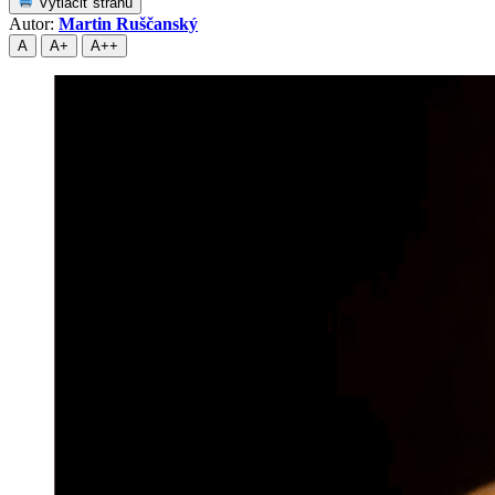
Vytlačiť stranu
Autor:
Martin Ruščanský
A
A+
A++