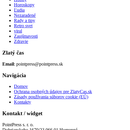
Horoskopy
Ľudia
Nezaradené
Rady a tipy
Retro svet
viral
Zaujímavosti
Zdravie
Zlatý čas
Email
: pointpress@pointpress.sk
Navigácia
Domov
Ochrana osobných údajov pre ZlatyCas.sk
Zásady používania súborov cookie (EÚ)
Kontakty
Kontakt / widget
PointPress s. r. o.
Dobrianskeho 1670/23 066 01 Humenné