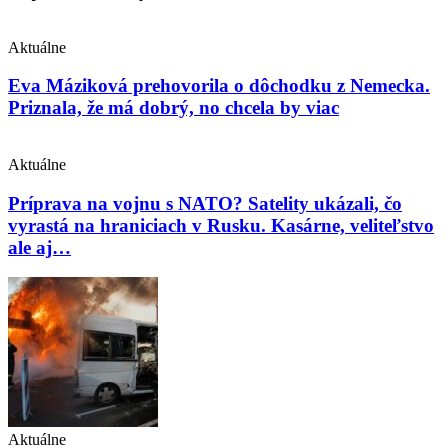
Aktuálne
Eva Máziková prehovorila o dôchodku z Nemecka.
Priznala, že má dobrý, no chcela by viac
Aktuálne
Príprava na vojnu s NATO? Satelity ukázali, čo
vyrastá na hraniciach v Rusku. Kasárne, veliteľstvo
ale aj…
Aktuálne