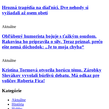
Hrozná tragédia na diaľnici. Dve nehody si
vyžiadali až osem obetí
Aktuálne
Obľúbený humorista bojuje s ťažkým osudom.
Rakovina ho pripravila o sily. Teraz priznal, prečo
ešte nemá dôchodok: „Je to moja chyba“
Aktuálne
Kristína Tormová otvorila horúcu tému. Zárobky
Slovákov vyvolali búrlivú debatu. Má odkaz pre
voličov Roberta Fica!
Kategórie
Aktuálne
História
Hobby