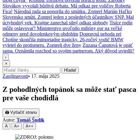
moja chyba“
Kristína Tormová otvorila horúcu tému. Zárobky
Slovákov vyvolali búrlivú debatu. Má odkaz pre voličov Roberta
Fica!
Národná rada sa ponorila do smútku. Zomrel Marián Haľko
Slovensko smúti. Zomrel jeden z posledných účastníkov SNP. Mal
úctyhodný vek. Krajine zanechal silný odkaz slobody
Tisíce rodín
môže oslavovať! Ministerstvo uvoľnilo milióny eur na veľké
odmeny pred dovolenkovým obdobím
Dopravná nehoda pri
Chotíne skončila mimoriadne tragicky. 26-ročný vodič BMW
vyletel do protismeru. Zomreli dve ženy
Zuzana Čaputová je opäť
sama. Oznámila rozchod so svojim partnerom. Aký dôvod uviedli?
›
×
Hľadať:
Hľadať
Zaujímavosti
•
17. mája 2025
Z pohodlných topánok sa môže stať pasca
pre vaše chodidlá
🖨 Vytlačiť stranu
Autor:
Tomáš Šudík
A
A+
A++