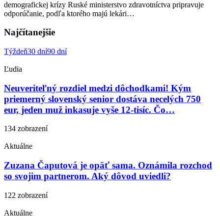
demografickej krízy Ruské ministerstvo zdravotníctva pripravuje
odporúčanie, podľa ktorého majú lekári…
Najčítanejšie
Týždeň
30 dní
90 dní
Ľudia
Neuveriteľný rozdiel medzi dôchodkami! Kým
priemerný slovenský senior dostáva necelých 750
eur, jeden muž inkasuje vyše 12-tisíc. Čo…
134 zobrazení
Aktuálne
Zuzana Čaputová je opäť sama. Oznámila rozchod
so svojim partnerom. Aký dôvod uviedli?
122 zobrazení
Aktuálne