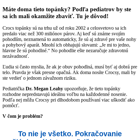
Máte doma tieto topánky? Podľa pediatrov by ste
sa ich mali okamžite zbaviť. Tu je dôvod!
Crocs topánky sú na trhu už od roku 2002 a celosvetovo sa ich
predalo viac než 300 miliónov párov. Aj keď sú známe svojím
pohodlím, neznamená to automaticky, že sú aj zdravé pre vaše nohy
a pohybový aparát. Mnohí ich obhajujú slovami: „Je mi to jedno,
hlavne že sú pohodlné.“ No pohodlie ešte nezaručuje zdravotnú
nezávadnosť.
Ľudia si často myslia, že ak je obuv pohodlná, musí byť aj dobrá pre
telo. Pravda je však presne opačná. Ak doma nosíte Crocsy, mali by
ste vedieť o jednom závažnom riziku.
Pediatrička
Dr. Megan Leahy
upozorňuje, že tieto topánky
rozhodne nepredstavujú ideálnu voľbu na každodenné nosenie.
Podľa nej môžu Crocsy pri dlhodobom používaní viac uškodiť ako
pomôcť.
V čom je problém?
To nie je všetko. Pokračovanie