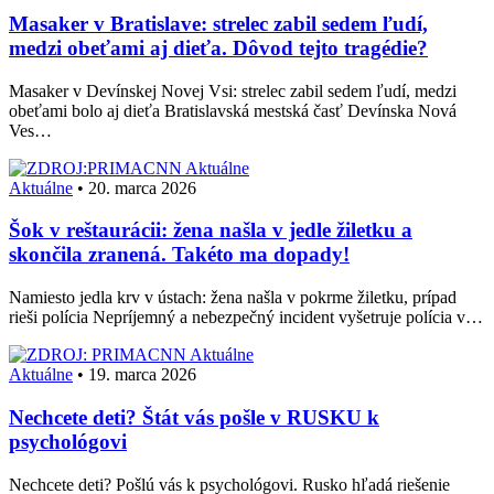
Masaker v Bratislave: strelec zabil sedem ľudí,
medzi obeťami aj dieťa. Dôvod tejto tragédie?
Masaker v Devínskej Novej Vsi: strelec zabil sedem ľudí, medzi
obeťami bolo aj dieťa Bratislavská mestská časť Devínska Nová
Ves…
Aktuálne
Aktuálne
•
20. marca 2026
Šok v reštaurácii: žena našla v jedle žiletku a
skončila zranená. Takéto ma dopady!
Namiesto jedla krv v ústach: žena našla v pokrme žiletku, prípad
rieši polícia Nepríjemný a nebezpečný incident vyšetruje polícia v…
Aktuálne
Aktuálne
•
19. marca 2026
Nechcete deti? Štát vás pošle v RUSKU k
psychológovi
Nechcete deti? Pošlú vás k psychológovi. Rusko hľadá riešenie