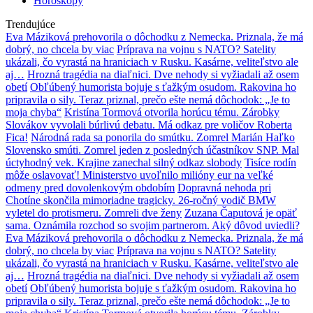
Horoskopy
Trendujúce
Eva Máziková prehovorila o dôchodku z Nemecka. Priznala, že má
dobrý, no chcela by viac
Príprava na vojnu s NATO? Satelity
ukázali, čo vyrastá na hraniciach v Rusku. Kasárne, veliteľstvo ale
aj…
Hrozná tragédia na diaľnici. Dve nehody si vyžiadali až osem
obetí
Obľúbený humorista bojuje s ťažkým osudom. Rakovina ho
pripravila o sily. Teraz priznal, prečo ešte nemá dôchodok: „Je to
moja chyba“
Kristína Tormová otvorila horúcu tému. Zárobky
Slovákov vyvolali búrlivú debatu. Má odkaz pre voličov Roberta
Fica!
Národná rada sa ponorila do smútku. Zomrel Marián Haľko
Slovensko smúti. Zomrel jeden z posledných účastníkov SNP. Mal
úctyhodný vek. Krajine zanechal silný odkaz slobody
Tisíce rodín
môže oslavovať! Ministerstvo uvoľnilo milióny eur na veľké
odmeny pred dovolenkovým obdobím
Dopravná nehoda pri
Chotíne skončila mimoriadne tragicky. 26-ročný vodič BMW
vyletel do protismeru. Zomreli dve ženy
Zuzana Čaputová je opäť
sama. Oznámila rozchod so svojim partnerom. Aký dôvod uviedli?
Eva Máziková prehovorila o dôchodku z Nemecka. Priznala, že má
dobrý, no chcela by viac
Príprava na vojnu s NATO? Satelity
ukázali, čo vyrastá na hraniciach v Rusku. Kasárne, veliteľstvo ale
aj…
Hrozná tragédia na diaľnici. Dve nehody si vyžiadali až osem
obetí
Obľúbený humorista bojuje s ťažkým osudom. Rakovina ho
pripravila o sily. Teraz priznal, prečo ešte nemá dôchodok: „Je to