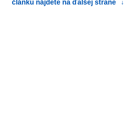
článku nájdete na ďalšej strane
↓