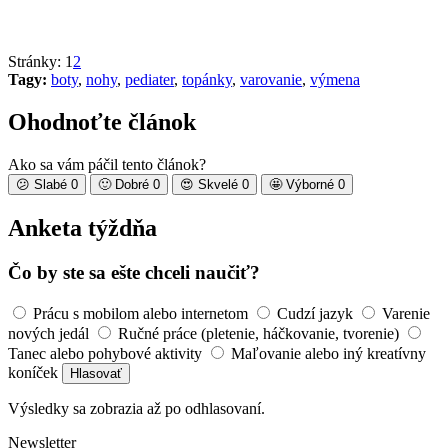
Stránky:
1
2
Tagy:
boty
,
nohy
,
pediater
,
topánky
,
varovanie
,
výmena
Ohodnoťte článok
Ako sa vám páčil tento článok?
😕
Slabé
0
🙂
Dobré
0
😍
Skvelé
0
🤩
Výborné
0
Anketa týždňa
Čo by ste sa ešte chceli naučiť?
Prácu s mobilom alebo internetom
Cudzí jazyk
Varenie
nových jedál
Ručné práce (pletenie, háčkovanie, tvorenie)
Tanec alebo pohybové aktivity
Maľovanie alebo iný kreatívny
koníček
Hlasovať
Výsledky sa zobrazia až po odhlasovaní.
Newsletter