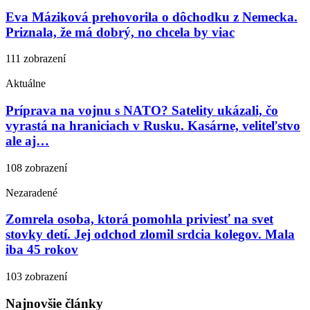
Eva Máziková prehovorila o dôchodku z Nemecka.
Priznala, že má dobrý, no chcela by viac
111 zobrazení
Aktuálne
Príprava na vojnu s NATO? Satelity ukázali, čo
vyrastá na hraniciach v Rusku. Kasárne, veliteľstvo
ale aj…
108 zobrazení
Nezaradené
Zomrela osoba, ktorá pomohla priviesť na svet
stovky detí. Jej odchod zlomil srdcia kolegov. Mala
iba 45 rokov
103 zobrazení
Najnovšie články