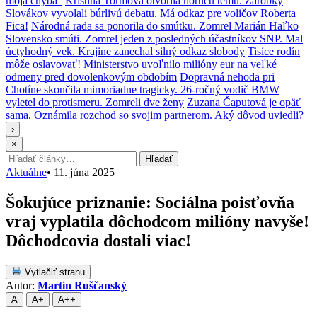
moja chyba“
Kristína Tormová otvorila horúcu tému. Zárobky
Slovákov vyvolali búrlivú debatu. Má odkaz pre voličov Roberta
Fica!
Národná rada sa ponorila do smútku. Zomrel Marián Haľko
Slovensko smúti. Zomrel jeden z posledných účastníkov SNP. Mal
úctyhodný vek. Krajine zanechal silný odkaz slobody
Tisíce rodín
môže oslavovať! Ministerstvo uvoľnilo milióny eur na veľké
odmeny pred dovolenkovým obdobím
Dopravná nehoda pri
Chotíne skončila mimoriadne tragicky. 26-ročný vodič BMW
vyletel do protismeru. Zomreli dve ženy
Zuzana Čaputová je opäť
sama. Oznámila rozchod so svojim partnerom. Aký dôvod uviedli?
›
×
Hľadať:
Hľadať
Aktuálne
•
11. júna 2025
Šokujúce priznanie: Sociálna poisťovňa
vraj vyplatila dôchodcom milióny navyše!
Dôchodcovia dostali viac!
Vytlačiť stranu
Autor:
Martin Ruščanský
A
A+
A++