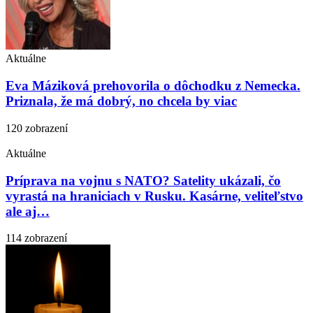
Aktuálne
Eva Máziková prehovorila o dôchodku z Nemecka.
Priznala, že má dobrý, no chcela by viac
120 zobrazení
Aktuálne
Príprava na vojnu s NATO? Satelity ukázali, čo
vyrastá na hraniciach v Rusku. Kasárne, veliteľstvo
ale aj…
114 zobrazení