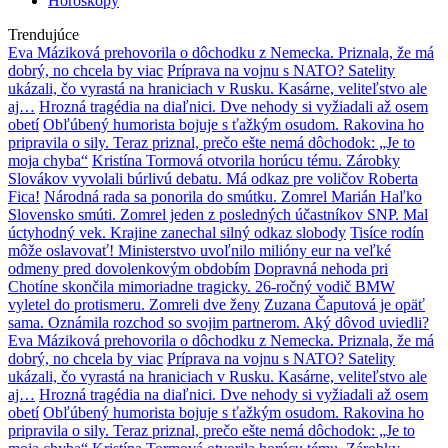
Horoskopy
Trendujúce
Eva Máziková prehovorila o dôchodku z Nemecka. Priznala, že má
dobrý, no chcela by viac
Príprava na vojnu s NATO? Satelity
ukázali, čo vyrastá na hraniciach v Rusku. Kasárne, veliteľstvo ale
aj…
Hrozná tragédia na diaľnici. Dve nehody si vyžiadali až osem
obetí
Obľúbený humorista bojuje s ťažkým osudom. Rakovina ho
pripravila o sily. Teraz priznal, prečo ešte nemá dôchodok: „Je to
moja chyba“
Kristína Tormová otvorila horúcu tému. Zárobky
Slovákov vyvolali búrlivú debatu. Má odkaz pre voličov Roberta
Fica!
Národná rada sa ponorila do smútku. Zomrel Marián Haľko
Slovensko smúti. Zomrel jeden z posledných účastníkov SNP. Mal
úctyhodný vek. Krajine zanechal silný odkaz slobody
Tisíce rodín
môže oslavovať! Ministerstvo uvoľnilo milióny eur na veľké
odmeny pred dovolenkovým obdobím
Dopravná nehoda pri
Chotíne skončila mimoriadne tragicky. 26-ročný vodič BMW
vyletel do protismeru. Zomreli dve ženy
Zuzana Čaputová je opäť
sama. Oznámila rozchod so svojim partnerom. Aký dôvod uviedli?
Eva Máziková prehovorila o dôchodku z Nemecka. Priznala, že má
dobrý, no chcela by viac
Príprava na vojnu s NATO? Satelity
ukázali, čo vyrastá na hraniciach v Rusku. Kasárne, veliteľstvo ale
aj…
Hrozná tragédia na diaľnici. Dve nehody si vyžiadali až osem
obetí
Obľúbený humorista bojuje s ťažkým osudom. Rakovina ho
pripravila o sily. Teraz priznal, prečo ešte nemá dôchodok: „Je to