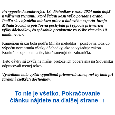
Pri výpočte decembrových 13. dôchodkov v roku 2024 malo dôjsť
k vážnemu zlyhaniu, ktoré štátnu kasu vyšlo poriadne draho.
Podľa slov bývalého ministra práce a daňového experta Jozefa
Mihála Sociálna poisťovňa pochybila pri výpočte priemernej
výšky dôchodkov, čo spôsobilo preplatenie vo výške viac ako 10
miliónov eur.
Kameňom úrazu bola podľa Mihála metodika – poisťovňa totiž do
výpočtu nezahrnula všetky dôchodky, ako to vyžaduje zákon.
Konkrétne opomenula tie, ktoré smerujú do zahraničia.
Tieto dávky sú zvyčajne nižšie, pretože ich poberatelia na Slovensku
odpracovali menej rokov.
Výsledkom bola vyššia vypočítaná priemerná suma, než by bola pri
zarátaní všetkých dôchodkov.
To nie je všetko. Pokračovanie
článku nájdete na ďalšej strane
↓