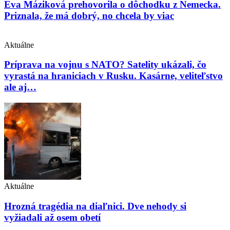
Eva Máziková prehovorila o dôchodku z Nemecka.
Priznala, že má dobrý, no chcela by viac
Aktuálne
Príprava na vojnu s NATO? Satelity ukázali, čo
vyrastá na hraniciach v Rusku. Kasárne, veliteľstvo
ale aj…
Aktuálne
Hrozná tragédia na diaľnici. Dve nehody si
vyžiadali až osem obetí