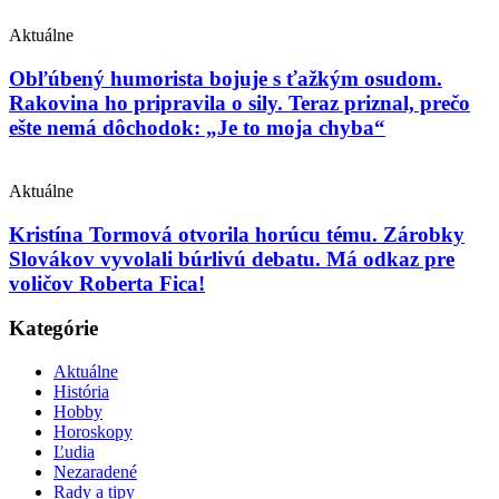
Aktuálne
Obľúbený humorista bojuje s ťažkým osudom.
Rakovina ho pripravila o sily. Teraz priznal, prečo
ešte nemá dôchodok: „Je to moja chyba“
Aktuálne
Kristína Tormová otvorila horúcu tému. Zárobky
Slovákov vyvolali búrlivú debatu. Má odkaz pre
voličov Roberta Fica!
Kategórie
Aktuálne
História
Hobby
Horoskopy
Ľudia
Nezaradené
Rady a tipy