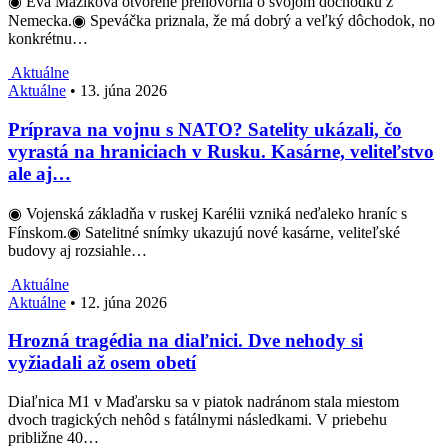
◉ Eva Máziková otvorene prehovorila o svojom dôchodku z
Nemecka.◉ Speváčka priznala, že má dobrý a veľký dôchodok, no
konkrétnu…
Aktuálne
Aktuálne
•
13. júna 2026
Príprava na vojnu s NATO? Satelity ukázali, čo
vyrastá na hraniciach v Rusku. Kasárne, veliteľstvo
ale aj…
◉ Vojenská základňa v ruskej Karélii vzniká neďaleko hraníc s
Fínskom.◉ Satelitné snímky ukazujú nové kasárne, veliteľské
budovy aj rozsiahle…
Aktuálne
Aktuálne
•
12. júna 2026
Hrozná tragédia na diaľnici. Dve nehody si
vyžiadali až osem obetí
Diaľnica M1 v Maďarsku sa v piatok nadránom stala miestom
dvoch tragických nehôd s fatálnymi následkami. V priebehu
približne 40…