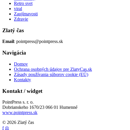
Retro svet
viral
Zaujímavosti
Zdravie
Zlatý čas
Email
: pointpress@pointpress.sk
Navigácia
Domov
Ochrana osobných údajov pre ZlatyCas.sk
Zásady používania súborov cookie (EÚ)
Kontakty
Kontakt / widget
PointPress s. r. o.
Dobrianskeho 1670/23 066 01 Humenné
www.pointpress.sk
© 2026 Zlatý čas
f
◎