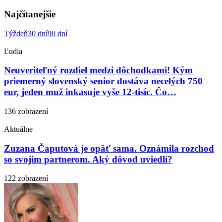
Najčítanejšie
Týždeň
30 dní
90 dní
Ľudia
Neuveriteľný rozdiel medzi dôchodkami! Kým
priemerný slovenský senior dostáva necelých 750
eur, jeden muž inkasuje vyše 12-tisíc. Čo…
136 zobrazení
Aktuálne
Zuzana Čaputová je opäť sama. Oznámila rozchod
so svojim partnerom. Aký dôvod uviedli?
122 zobrazení