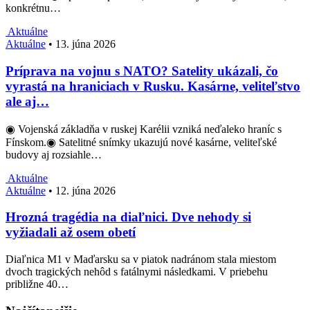
konkrétnu…
Aktuálne
Aktuálne
•
13. júna 2026
Príprava na vojnu s NATO? Satelity ukázali, čo
vyrastá na hraniciach v Rusku. Kasárne, veliteľstvo
ale aj…
◉ Vojenská základňa v ruskej Karélii vzniká neďaleko hraníc s
Fínskom.◉ Satelitné snímky ukazujú nové kasárne, veliteľské
budovy aj rozsiahle…
Aktuálne
Aktuálne
•
12. júna 2026
Hrozná tragédia na diaľnici. Dve nehody si
vyžiadali až osem obetí
Diaľnica M1 v Maďarsku sa v piatok nadránom stala miestom
dvoch tragických nehôd s fatálnymi následkami. V priebehu
približne 40…