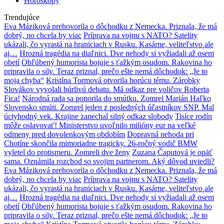
Horoskopy
Trendujúce
Eva Máziková prehovorila o dôchodku z Nemecka. Priznala, že má
dobrý, no chcela by viac
Príprava na vojnu s NATO? Satelity
ukázali, čo vyrastá na hraniciach v Rusku. Kasárne, veliteľstvo ale
aj…
Hrozná tragédia na diaľnici. Dve nehody si vyžiadali až osem
obetí
Obľúbený humorista bojuje s ťažkým osudom. Rakovina ho
pripravila o sily. Teraz priznal, prečo ešte nemá dôchodok: „Je to
moja chyba“
Kristína Tormová otvorila horúcu tému. Zárobky
Slovákov vyvolali búrlivú debatu. Má odkaz pre voličov Roberta
Fica!
Národná rada sa ponorila do smútku. Zomrel Marián Haľko
Slovensko smúti. Zomrel jeden z posledných účastníkov SNP. Mal
úctyhodný vek. Krajine zanechal silný odkaz slobody
Tisíce rodín
môže oslavovať! Ministerstvo uvoľnilo milióny eur na veľké
odmeny pred dovolenkovým obdobím
Dopravná nehoda pri
Chotíne skončila mimoriadne tragicky. 26-ročný vodič BMW
vyletel do protismeru. Zomreli dve ženy
Zuzana Čaputová je opäť
sama. Oznámila rozchod so svojim partnerom. Aký dôvod uviedli?
Eva Máziková prehovorila o dôchodku z Nemecka. Priznala, že má
dobrý, no chcela by viac
Príprava na vojnu s NATO? Satelity
ukázali, čo vyrastá na hraniciach v Rusku. Kasárne, veliteľstvo ale
aj…
Hrozná tragédia na diaľnici. Dve nehody si vyžiadali až osem
obetí
Obľúbený humorista bojuje s ťažkým osudom. Rakovina ho
pripravila o sily. Teraz priznal, prečo ešte nemá dôchodok: „Je to