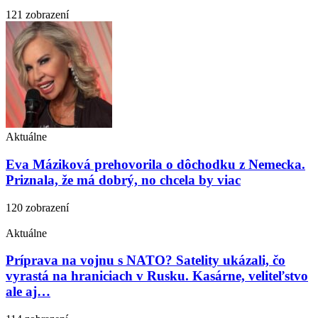
121 zobrazení
Aktuálne
Eva Máziková prehovorila o dôchodku z Nemecka.
Priznala, že má dobrý, no chcela by viac
120 zobrazení
Aktuálne
Príprava na vojnu s NATO? Satelity ukázali, čo
vyrastá na hraniciach v Rusku. Kasárne, veliteľstvo
ale aj…