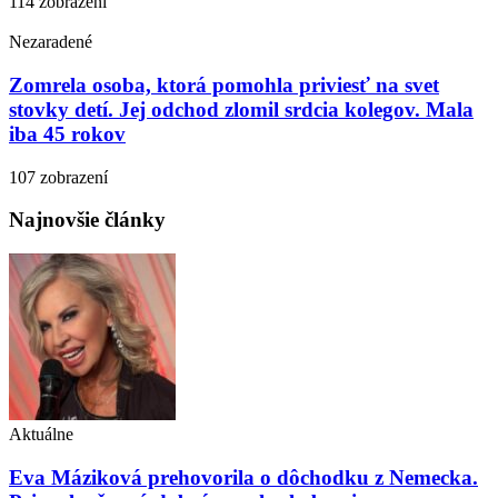
114 zobrazení
Nezaradené
Zomrela osoba, ktorá pomohla priviesť na svet
stovky detí. Jej odchod zlomil srdcia kolegov. Mala
iba 45 rokov
107 zobrazení
Najnovšie články
Aktuálne
Eva Máziková prehovorila o dôchodku z Nemecka.