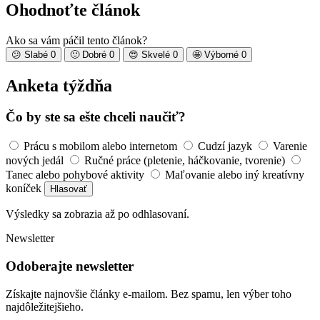
Ohodnoťte článok
Ako sa vám páčil tento článok?
😕
Slabé
0
🙂
Dobré
0
😍
Skvelé
0
🤩
Výborné
0
Anketa týždňa
Čo by ste sa ešte chceli naučiť?
Prácu s mobilom alebo internetom
Cudzí jazyk
Varenie
nových jedál
Ručné práce (pletenie, háčkovanie, tvorenie)
Tanec alebo pohybové aktivity
Maľovanie alebo iný kreatívny
koníček
Hlasovať
Výsledky sa zobrazia až po odhlasovaní.
Newsletter
Odoberajte newsletter
Získajte najnovšie články e-mailom. Bez spamu, len výber toho
najdôležitejšieho.