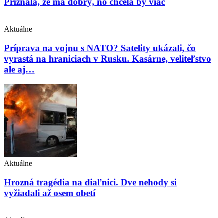
Priznala, že má dobrý, no chcela by viac
Aktuálne
Príprava na vojnu s NATO? Satelity ukázali, čo
vyrastá na hraniciach v Rusku. Kasárne, veliteľstvo
ale aj…
Aktuálne
Hrozná tragédia na diaľnici. Dve nehody si
vyžiadali až osem obetí