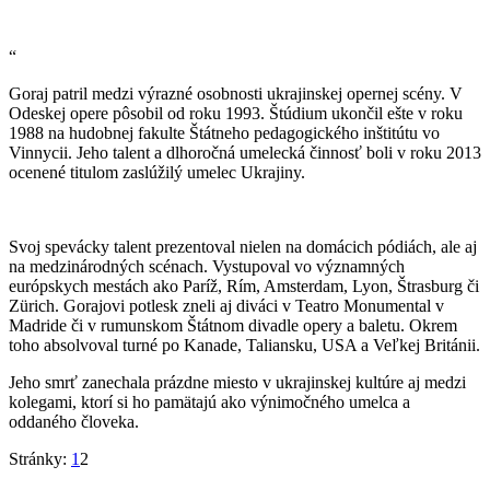
“
Goraj patril medzi výrazné osobnosti ukrajinskej opernej scény. V
Odeskej opere pôsobil od roku 1993. Štúdium ukončil ešte v roku
1988 na hudobnej fakulte Štátneho pedagogického inštitútu vo
Vinnycii. Jeho talent a dlhoročná umelecká činnosť boli v roku 2013
ocenené titulom zaslúžilý umelec Ukrajiny.
Svoj spevácky talent prezentoval nielen na domácich pódiách, ale aj
na medzinárodných scénach. Vystupoval vo významných
európskych mestách ako Paríž, Rím, Amsterdam, Lyon, Štrasburg či
Zürich. Gorajovi potlesk zneli aj diváci v Teatro Monumental v
Madride či v rumunskom Štátnom divadle opery a baletu. Okrem
toho absolvoval turné po Kanade, Taliansku, USA a Veľkej Británii.
Jeho smrť zanechala prázdne miesto v ukrajinskej kultúre aj medzi
kolegami, ktorí si ho pamätajú ako výnimočného umelca a
oddaného človeka.
Stránky:
1
2