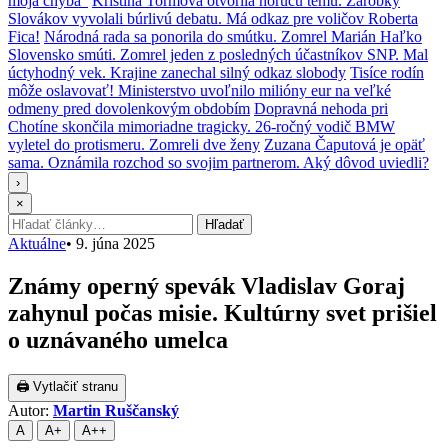
moja chyba“
Kristína Tormová otvorila horúcu tému. Zárobky
Slovákov vyvolali búrlivú debatu. Má odkaz pre voličov Roberta
Fica!
Národná rada sa ponorila do smútku. Zomrel Marián Haľko
Slovensko smúti. Zomrel jeden z posledných účastníkov SNP. Mal
úctyhodný vek. Krajine zanechal silný odkaz slobody
Tisíce rodín
môže oslavovať! Ministerstvo uvoľnilo milióny eur na veľké
odmeny pred dovolenkovým obdobím
Dopravná nehoda pri
Chotíne skončila mimoriadne tragicky. 26-ročný vodič BMW
vyletel do protismeru. Zomreli dve ženy
Zuzana Čaputová je opäť
sama. Oznámila rozchod so svojim partnerom. Aký dôvod uviedli?
›
×
Hľadať:
Hľadať
Aktuálne
•
9. júna 2025
Známy operný spevák Vladislav Goraj
zahynul počas misie. Kultúrny svet prišiel
o uznávaného umelca
🖨 Vytlačiť stranu
Autor:
Martin Ruščanský
A
A+
A++