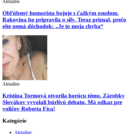
Aktuálne
Obľúbený humorista bojuje s ťažkým osudom.
Rakovina ho pripravila o sily. Teraz priznal, prečo
ešte nemá dôchodok: „Je to moja chyba“
Aktuálne
Kristína Tormová otvorila horúcu tému. Zárobky
Slovákov vyvolali búrlivú debatu. Má odkaz pre
voličov Roberta Fica!
Kategórie
Aktuálne