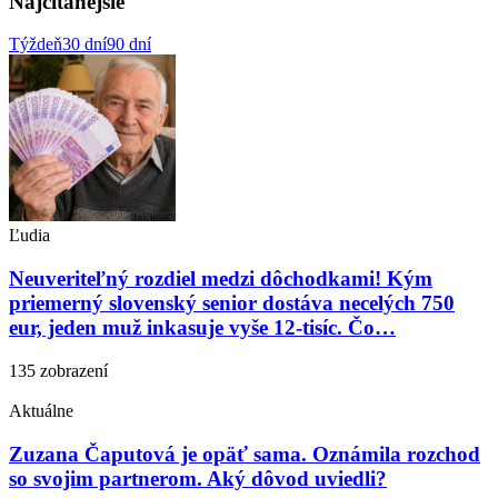
Najčítanejšie
Týždeň
30 dní
90 dní
Ľudia
Neuveriteľný rozdiel medzi dôchodkami! Kým
priemerný slovenský senior dostáva necelých 750
eur, jeden muž inkasuje vyše 12-tisíc. Čo…
135 zobrazení
Aktuálne
Zuzana Čaputová je opäť sama. Oznámila rozchod
so svojim partnerom. Aký dôvod uviedli?