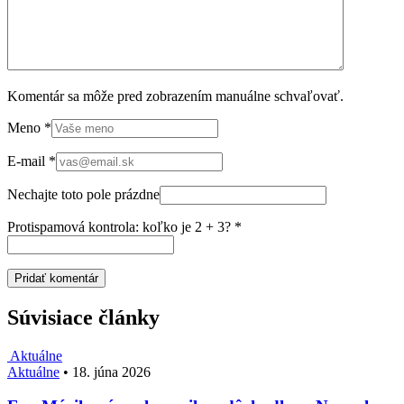
Komentár sa môže pred zobrazením manuálne schvaľovať.
Meno
*
E-mail
*
Nechajte toto pole prázdne
Protispamová kontrola: koľko je 2 + 3?
*
Súvisiace články
Aktuálne
Aktuálne
•
18. júna 2026