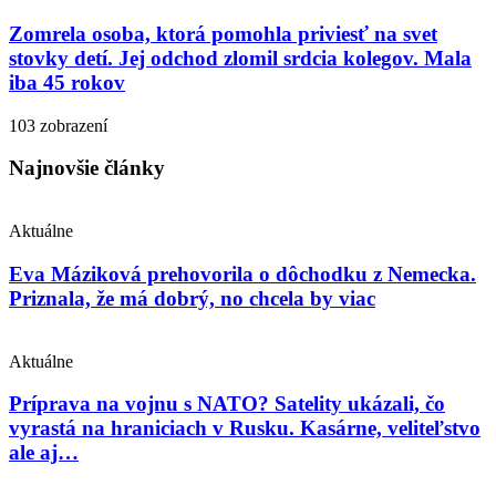
Zomrela osoba, ktorá pomohla priviesť na svet
stovky detí. Jej odchod zlomil srdcia kolegov. Mala
iba 45 rokov
103 zobrazení
Najnovšie články
Aktuálne
Eva Máziková prehovorila o dôchodku z Nemecka.
Priznala, že má dobrý, no chcela by viac
Aktuálne
Príprava na vojnu s NATO? Satelity ukázali, čo
vyrastá na hraniciach v Rusku. Kasárne, veliteľstvo
ale aj…