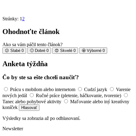
Stránky:
1
2
Ohodnoťte článok
Ako sa vám páčil tento článok?
😕
Slabé
0
🙂
Dobré
0
😍
Skvelé
0
🤩
Výborné
0
Anketa týždňa
Čo by ste sa ešte chceli naučiť?
Prácu s mobilom alebo internetom
Cudzí jazyk
Varenie
nových jedál
Ručné práce (pletenie, háčkovanie, tvorenie)
Tanec alebo pohybové aktivity
Maľovanie alebo iný kreatívny
koníček
Hlasovať
Výsledky sa zobrazia až po odhlasovaní.
Newsletter