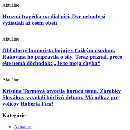
Aktuálne
Hrozná tragédia na diaľnici. Dve nehody si
vyžiadali až osem obetí
Aktuálne
Obľúbený humorista bojuje s ťažkým osudom.
Rakovina ho pripravila o sily. Teraz priznal, prečo
ešte nemá dôchodok: „Je to moja chyba“
Aktuálne
Kristína Tormová otvorila horúcu tému. Zárobky
Slovákov vyvolali búrlivú debatu. Má odkaz pre
voličov Roberta Fica!
Kategórie
Aktuálne