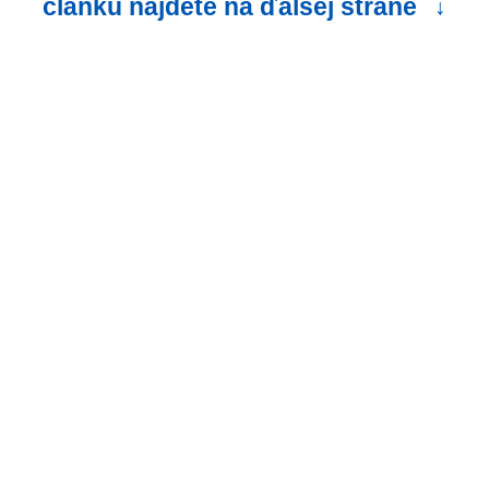
článku nájdete na ďalšej strane
↓