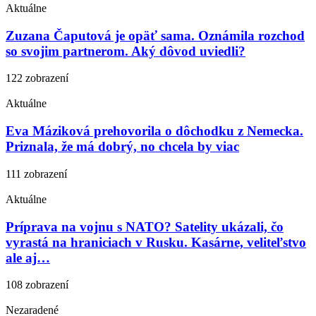
Aktuálne
Zuzana Čaputová je opäť sama. Oznámila rozchod
so svojim partnerom. Aký dôvod uviedli?
122 zobrazení
Aktuálne
Eva Máziková prehovorila o dôchodku z Nemecka.
Priznala, že má dobrý, no chcela by viac
111 zobrazení
Aktuálne
Príprava na vojnu s NATO? Satelity ukázali, čo
vyrastá na hraniciach v Rusku. Kasárne, veliteľstvo
ale aj…
108 zobrazení
Nezaradené