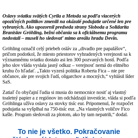
Oslavy sviatku svätých Cyrila a Metoda sa podľa viacerých
opozičných politikov zmenili na okázalé podujatie určené len pre
vybraných. Ako upozornil predseda strany Sloboda a Solidarita
Branislav Gröhling, bežní občania sa k oficiálnemu programu
nedostali – museli ho sledovať mimo areálu hradu Devín.
Gröhling označil celý priebeh osláv za „divadlo pre papalášov“,
pričom podotkol, že miesto priestorov vyhradených verejnosti sa k
významnému sviatku dostalo asi len 300 pozvaných hostí. Podľa
jeho slov vláda vyslala jasný odkaz – verejnosť nemá do elitného
kruhu čo hľadať. „Takto vyzerá politika Roberta Fica – nie pre
občanov, ale pre svojich ľudí, oligarchov a mocných,“ vyhlásil líder
SaS.
Zatiaľ čo obyčajní ľudia si musia do nemocnice nosiť aj vlastný
toaletný papier a z regiónov im odchádzajú investície, vláda si podľa
Gröhlinga užíva oslavy za stovky tisíc eur. Pripomenul, že rozpočet
podujatia sa vyšplhal na 750-tisíc eur. „Na vlastných voličov Fico
kašle. Program sledovali za plotom, ako by tam nepatrili,“ dodal.
To nie je všetko. Pokračovanie