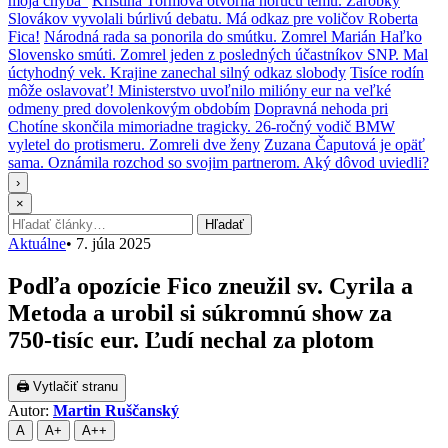
moja chyba“
Kristína Tormová otvorila horúcu tému. Zárobky
Slovákov vyvolali búrlivú debatu. Má odkaz pre voličov Roberta
Fica!
Národná rada sa ponorila do smútku. Zomrel Marián Haľko
Slovensko smúti. Zomrel jeden z posledných účastníkov SNP. Mal
úctyhodný vek. Krajine zanechal silný odkaz slobody
Tisíce rodín
môže oslavovať! Ministerstvo uvoľnilo milióny eur na veľké
odmeny pred dovolenkovým obdobím
Dopravná nehoda pri
Chotíne skončila mimoriadne tragicky. 26-ročný vodič BMW
vyletel do protismeru. Zomreli dve ženy
Zuzana Čaputová je opäť
sama. Oznámila rozchod so svojim partnerom. Aký dôvod uviedli?
›
×
Hľadať:
Hľadať
Aktuálne
•
7. júla 2025
Podľa opozície Fico zneužil sv. Cyrila a
Metoda a urobil si súkromnú show za
750-tisíc eur. Ľudí nechal za plotom
🖨 Vytlačiť stranu
Autor:
Martin Ruščanský
A
A+
A++