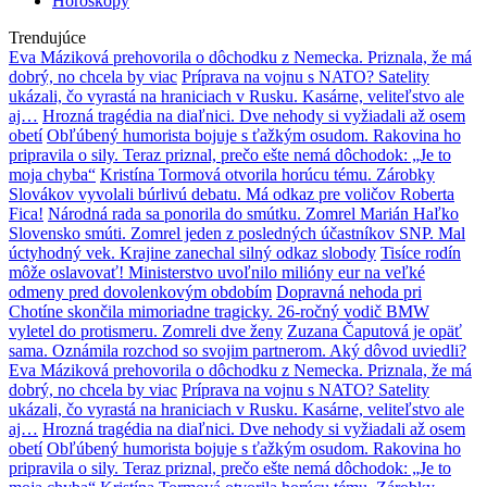
Horoskopy
Trendujúce
Eva Máziková prehovorila o dôchodku z Nemecka. Priznala, že má
dobrý, no chcela by viac
Príprava na vojnu s NATO? Satelity
ukázali, čo vyrastá na hraniciach v Rusku. Kasárne, veliteľstvo ale
aj…
Hrozná tragédia na diaľnici. Dve nehody si vyžiadali až osem
obetí
Obľúbený humorista bojuje s ťažkým osudom. Rakovina ho
pripravila o sily. Teraz priznal, prečo ešte nemá dôchodok: „Je to
moja chyba“
Kristína Tormová otvorila horúcu tému. Zárobky
Slovákov vyvolali búrlivú debatu. Má odkaz pre voličov Roberta
Fica!
Národná rada sa ponorila do smútku. Zomrel Marián Haľko
Slovensko smúti. Zomrel jeden z posledných účastníkov SNP. Mal
úctyhodný vek. Krajine zanechal silný odkaz slobody
Tisíce rodín
môže oslavovať! Ministerstvo uvoľnilo milióny eur na veľké
odmeny pred dovolenkovým obdobím
Dopravná nehoda pri
Chotíne skončila mimoriadne tragicky. 26-ročný vodič BMW
vyletel do protismeru. Zomreli dve ženy
Zuzana Čaputová je opäť
sama. Oznámila rozchod so svojim partnerom. Aký dôvod uviedli?
Eva Máziková prehovorila o dôchodku z Nemecka. Priznala, že má
dobrý, no chcela by viac
Príprava na vojnu s NATO? Satelity
ukázali, čo vyrastá na hraniciach v Rusku. Kasárne, veliteľstvo ale
aj…
Hrozná tragédia na diaľnici. Dve nehody si vyžiadali až osem
obetí
Obľúbený humorista bojuje s ťažkým osudom. Rakovina ho
pripravila o sily. Teraz priznal, prečo ešte nemá dôchodok: „Je to