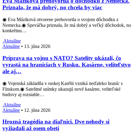
Eva Máziková prehovorila o dôchodku z Nemecka.
Priznala, že má dobrý, no chcela by viac
◉ Eva Máziková otvorene prehovorila o svojom dôchodku z
Nemecka.◉ Speváčka priznala, že má dobrý a veľký dôchodok, no
konkrétnu…
Aktuálne
Aktuálne
•
13. júna 2026
Príprava na vojnu s NATO? Satelity ukázali, čo
vyrastá na hraniciach v Rusku. Kasárne, veliteľstvo
ale aj…
◉ Vojenská základňa v ruskej Karélii vzniká neďaleko hraníc s
Fínskom.◉ Satelitné snímky ukazujú nové kasárne, veliteľské
budovy aj rozsiahle…
Aktuálne
Aktuálne
•
12. júna 2026
Hrozná tragédia na diaľnici. Dve nehody si
vyžiadali až osem obetí