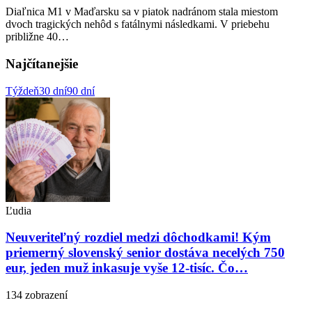
Diaľnica M1 v Maďarsku sa v piatok nadránom stala miestom
dvoch tragických nehôd s fatálnymi následkami. V priebehu
približne 40…
Najčítanejšie
Týždeň
30 dní
90 dní
Ľudia
Neuveriteľný rozdiel medzi dôchodkami! Kým
priemerný slovenský senior dostáva necelých 750
eur, jeden muž inkasuje vyše 12-tisíc. Čo…
134 zobrazení