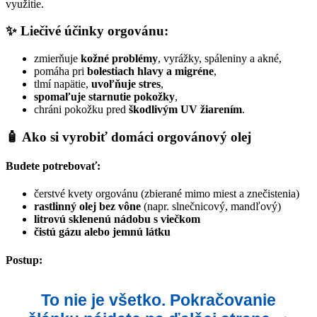
využitie.
✨
Liečivé účinky orgovánu:
zmierňuje
kožné problémy
, vyrážky, spáleniny a akné,
pomáha pri
bolestiach hlavy a migréne
,
tlmí napätie,
uvoľňuje stres
,
spomaľuje starnutie pokožky
,
chráni pokožku pred
škodlivým UV žiarením
.
🧴
Ako si vyrobiť domáci orgovánový olej
Budete potrebovať:
čerstvé kvety orgovánu (zbierané mimo miest a znečistenia)
rastlinný olej bez vône
(napr. slnečnicový, mandľový)
litrovú sklenenú nádobu s viečkom
čistú gázu alebo jemnú látku
Postup:
To nie je všetko. Pokračovanie