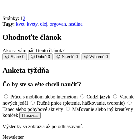
Stránky:
1
2
Tagy:
kvet
,
kvety
,
olej
,
orgovan
,
rastlina
Ohodnoťte článok
Ako sa vám páčil tento článok?
😕
Slabé
0
🙂
Dobré
0
😍
Skvelé
0
🤩
Výborné
0
Anketa týždňa
Čo by ste sa ešte chceli naučiť?
Prácu s mobilom alebo internetom
Cudzí jazyk
Varenie
nových jedál
Ručné práce (pletenie, háčkovanie, tvorenie)
Tanec alebo pohybové aktivity
Maľovanie alebo iný kreatívny
koníček
Hlasovať
Výsledky sa zobrazia až po odhlasovaní.
Newsletter