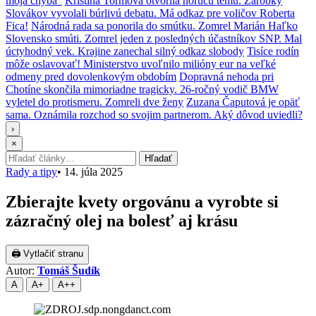
moja chyba“
Kristína Tormová otvorila horúcu tému. Zárobky
Slovákov vyvolali búrlivú debatu. Má odkaz pre voličov Roberta
Fica!
Národná rada sa ponorila do smútku. Zomrel Marián Haľko
Slovensko smúti. Zomrel jeden z posledných účastníkov SNP. Mal
úctyhodný vek. Krajine zanechal silný odkaz slobody
Tisíce rodín
môže oslavovať! Ministerstvo uvoľnilo milióny eur na veľké
odmeny pred dovolenkovým obdobím
Dopravná nehoda pri
Chotíne skončila mimoriadne tragicky. 26-ročný vodič BMW
vyletel do protismeru. Zomreli dve ženy
Zuzana Čaputová je opäť
sama. Oznámila rozchod so svojim partnerom. Aký dôvod uviedli?
›
×
Hľadať:
Hľadať
Rady a tipy
•
14. júla 2025
Zbierajte kvety orgovánu a vyrobte si
zázračný olej na bolesť aj krásu
🖨 Vytlačiť stranu
Autor:
Tomáš Šudík
A
A+
A++