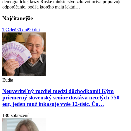
demografickej krízy Ruské ministerstvo zdravotníctva pripravuje
odporúčanie, podľa ktorého majú lekári…
Najčítanejšie
Týždeň
30 dní
90 dní
Ľudia
Neuveriteľný rozdiel medzi dôchodkami! Kým
priemerný slovenský senior dostáva necelých 750
eur, jeden muž inkasuje vyše 12-tisíc. Čo…
130 zobrazení