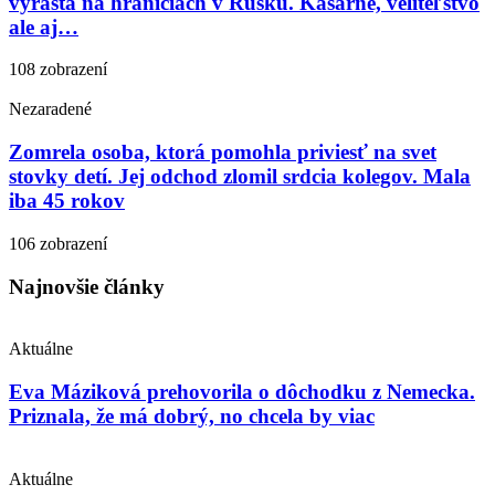
vyrastá na hraniciach v Rusku. Kasárne, veliteľstvo
ale aj…
108 zobrazení
Nezaradené
Zomrela osoba, ktorá pomohla priviesť na svet
stovky detí. Jej odchod zlomil srdcia kolegov. Mala
iba 45 rokov
106 zobrazení
Najnovšie články
Aktuálne
Eva Máziková prehovorila o dôchodku z Nemecka.
Priznala, že má dobrý, no chcela by viac
Aktuálne