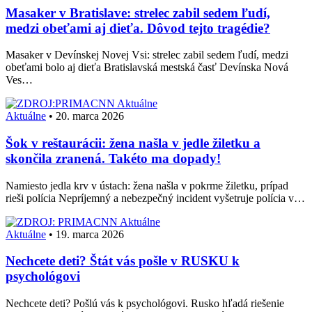
Masaker v Bratislave: strelec zabil sedem ľudí,
medzi obeťami aj dieťa. Dôvod tejto tragédie?
Masaker v Devínskej Novej Vsi: strelec zabil sedem ľudí, medzi
obeťami bolo aj dieťa Bratislavská mestská časť Devínska Nová
Ves…
Aktuálne
Aktuálne
•
20. marca 2026
Šok v reštaurácii: žena našla v jedle žiletku a
skončila zranená. Takéto ma dopady!
Namiesto jedla krv v ústach: žena našla v pokrme žiletku, prípad
rieši polícia Nepríjemný a nebezpečný incident vyšetruje polícia v…
Aktuálne
Aktuálne
•
19. marca 2026
Nechcete deti? Štát vás pošle v RUSKU k
psychológovi
Nechcete deti? Pošlú vás k psychológovi. Rusko hľadá riešenie