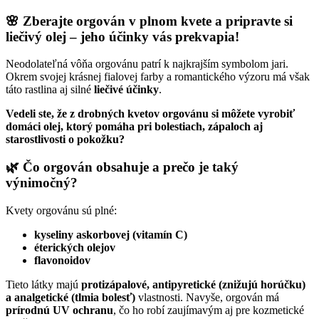
🌸
Zberajte orgován v plnom kvete a pripravte si
liečivý olej – jeho účinky vás prekvapia!
Neodolateľná vôňa orgovánu patrí k najkrajším symbolom jari.
Okrem svojej krásnej fialovej farby a romantického výzoru má však
táto rastlina aj silné
liečivé účinky
.
Vedeli ste, že z drobných kvetov orgovánu si môžete vyrobiť
domáci olej, ktorý pomáha pri bolestiach, zápaloch aj
starostlivosti o pokožku?
🌿
Čo orgován obsahuje a prečo je taký
výnimočný?
Kvety orgovánu sú plné:
kyseliny askorbovej (vitamín C)
éterických olejov
flavonoidov
Tieto látky majú
protizápalové, antipyretické (znižujú horúčku)
a analgetické (tlmia bolesť)
vlastnosti. Navyše, orgován má
prírodnú UV ochranu
, čo ho robí zaujímavým aj pre kozmetické