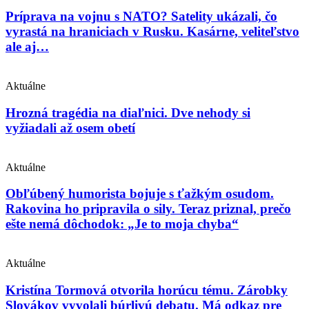
Príprava na vojnu s NATO? Satelity ukázali, čo
vyrastá na hraniciach v Rusku. Kasárne, veliteľstvo
ale aj…
Aktuálne
Hrozná tragédia na diaľnici. Dve nehody si
vyžiadali až osem obetí
Aktuálne
Obľúbený humorista bojuje s ťažkým osudom.
Rakovina ho pripravila o sily. Teraz priznal, prečo
ešte nemá dôchodok: „Je to moja chyba“
Aktuálne
Kristína Tormová otvorila horúcu tému. Zárobky
Slovákov vyvolali búrlivú debatu. Má odkaz pre