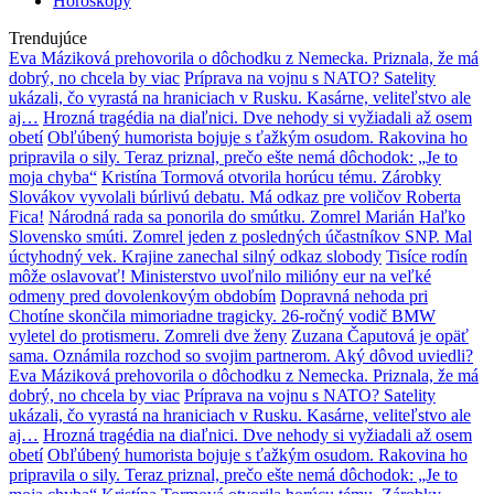
Horoskopy
Trendujúce
Eva Máziková prehovorila o dôchodku z Nemecka. Priznala, že má
dobrý, no chcela by viac
Príprava na vojnu s NATO? Satelity
ukázali, čo vyrastá na hraniciach v Rusku. Kasárne, veliteľstvo ale
aj…
Hrozná tragédia na diaľnici. Dve nehody si vyžiadali až osem
obetí
Obľúbený humorista bojuje s ťažkým osudom. Rakovina ho
pripravila o sily. Teraz priznal, prečo ešte nemá dôchodok: „Je to
moja chyba“
Kristína Tormová otvorila horúcu tému. Zárobky
Slovákov vyvolali búrlivú debatu. Má odkaz pre voličov Roberta
Fica!
Národná rada sa ponorila do smútku. Zomrel Marián Haľko
Slovensko smúti. Zomrel jeden z posledných účastníkov SNP. Mal
úctyhodný vek. Krajine zanechal silný odkaz slobody
Tisíce rodín
môže oslavovať! Ministerstvo uvoľnilo milióny eur na veľké
odmeny pred dovolenkovým obdobím
Dopravná nehoda pri
Chotíne skončila mimoriadne tragicky. 26-ročný vodič BMW
vyletel do protismeru. Zomreli dve ženy
Zuzana Čaputová je opäť
sama. Oznámila rozchod so svojim partnerom. Aký dôvod uviedli?
Eva Máziková prehovorila o dôchodku z Nemecka. Priznala, že má
dobrý, no chcela by viac
Príprava na vojnu s NATO? Satelity
ukázali, čo vyrastá na hraniciach v Rusku. Kasárne, veliteľstvo ale
aj…
Hrozná tragédia na diaľnici. Dve nehody si vyžiadali až osem
obetí
Obľúbený humorista bojuje s ťažkým osudom. Rakovina ho
pripravila o sily. Teraz priznal, prečo ešte nemá dôchodok: „Je to