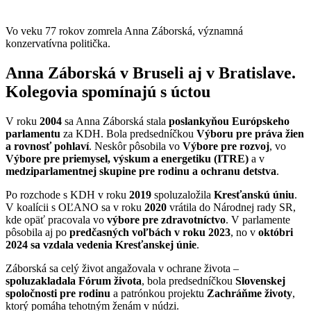
Vo veku 77 rokov zomrela Anna Záborská, významná
konzervatívna politička.
Anna Záborská v Bruseli aj v Bratislave.
Kolegovia spomínajú s úctou
V roku
2004
sa Anna Záborská stala
poslankyňou Európskeho
parlamentu
za KDH. Bola predsedníčkou
Výboru pre práva žien
a rovnosť pohlaví
. Neskôr pôsobila vo
Výbore pre rozvoj
, vo
Výbore pre priemysel, výskum a energetiku (ITRE)
a v
medziparlamentnej skupine pre rodinu a ochranu detstva
.
Po rozchode s KDH v roku
2019
spoluzaložila
Kresťanskú úniu
.
V koalícii s OĽANO sa v roku
2020
vrátila do Národnej rady SR,
kde opäť pracovala vo
výbore pre zdravotníctvo
. V parlamente
pôsobila aj po
predčasných voľbách v roku 2023
, no v
októbri
2024 sa vzdala vedenia Kresťanskej únie
.
Záborská sa celý život angažovala v ochrane života –
spoluzakladala Fórum života
, bola predsedníčkou
Slovenskej
spoločnosti pre rodinu
a patrónkou projektu
Zachráňme životy
,
ktorý pomáha tehotným ženám v núdzi.