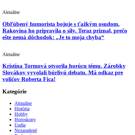
Aktuálne
Obľúbený humorista bojuje s ťažkým osudom.
Rakovina ho pripravila o sily. Teraz priznal, prečo
ešte nemá dôchodok: „Je to moja chyba“
Aktuálne
Kristína Tormová otvorila horúcu tému. Zárobky
Slovákov vyvolali búrlivú debatu. Má odkaz pre
voličov Roberta Fica!
Kategórie
Aktuálne
História
Hobby
Horoskopy
Ľudia
Nezaradené