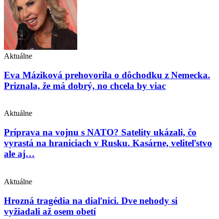
Aktuálne
Eva Máziková prehovorila o dôchodku z Nemecka.
Priznala, že má dobrý, no chcela by viac
Aktuálne
Príprava na vojnu s NATO? Satelity ukázali, čo
vyrastá na hraniciach v Rusku. Kasárne, veliteľstvo
ale aj…
Aktuálne
Hrozná tragédia na diaľnici. Dve nehody si
vyžiadali až osem obetí