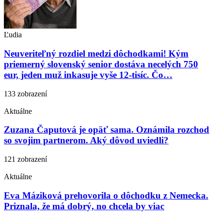
Ľudia
Neuveriteľný rozdiel medzi dôchodkami! Kým
priemerný slovenský senior dostáva necelých 750
eur, jeden muž inkasuje vyše 12-tisíc. Čo…
133 zobrazení
Aktuálne
Zuzana Čaputová je opäť sama. Oznámila rozchod
so svojim partnerom. Aký dôvod uviedli?
121 zobrazení
Aktuálne
Eva Máziková prehovorila o dôchodku z Nemecka.
Priznala, že má dobrý, no chcela by viac