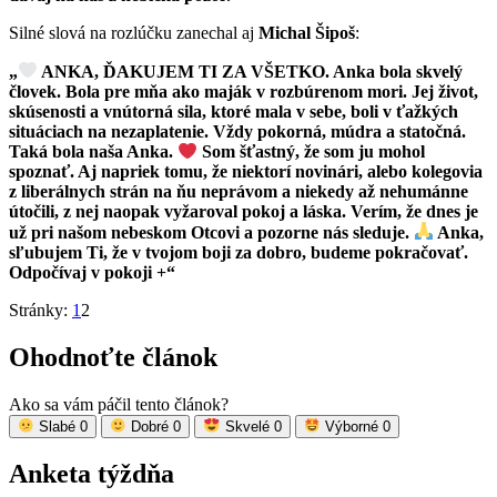
Silné slová na rozlúčku zanechal aj
Michal Šipoš
:
„
ANKA, ĎAKUJEM TI ZA VŠETKO. Anka bola skvelý
človek. Bola pre mňa ako maják v rozbúrenom mori. Jej život,
skúsenosti a vnútorná sila, ktoré mala v sebe, boli v ťažkých
situáciach na nezaplatenie. Vždy pokorná, múdra a statočná.
Taká bola naša Anka.
Som šťastný, že som ju mohol
spoznať. Aj napriek tomu, že niektorí novinári, alebo kolegovia
z liberálnych strán na ňu neprávom a niekedy až nehumánne
útočili, z nej naopak vyžaroval pokoj a láska. Verím, že dnes je
už pri našom nebeskom Otcovi a pozorne nás sleduje.
Anka,
sľubujem Ti, že v tvojom boji za dobro, budeme pokračovať.
Odpočívaj v pokoji +“
Stránky:
1
2
Ohodnoťte článok
Ako sa vám páčil tento článok?
Slabé
0
Dobré
0
Skvelé
0
Výborné
0
Anketa týždňa