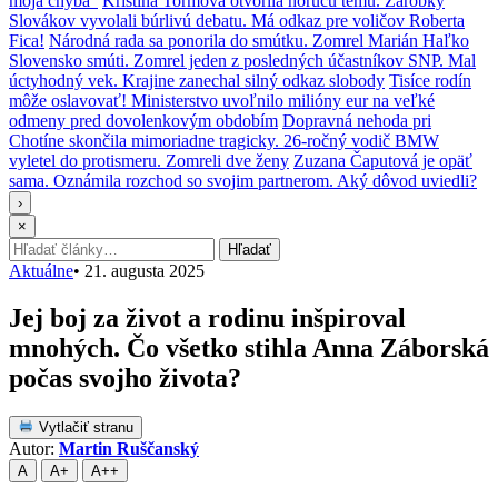
moja chyba“
Kristína Tormová otvorila horúcu tému. Zárobky
Slovákov vyvolali búrlivú debatu. Má odkaz pre voličov Roberta
Fica!
Národná rada sa ponorila do smútku. Zomrel Marián Haľko
Slovensko smúti. Zomrel jeden z posledných účastníkov SNP. Mal
úctyhodný vek. Krajine zanechal silný odkaz slobody
Tisíce rodín
môže oslavovať! Ministerstvo uvoľnilo milióny eur na veľké
odmeny pred dovolenkovým obdobím
Dopravná nehoda pri
Chotíne skončila mimoriadne tragicky. 26-ročný vodič BMW
vyletel do protismeru. Zomreli dve ženy
Zuzana Čaputová je opäť
sama. Oznámila rozchod so svojim partnerom. Aký dôvod uviedli?
›
×
Hľadať:
Hľadať
Aktuálne
•
21. augusta 2025
Jej boj za život a rodinu inšpiroval
mnohých. Čo všetko stihla Anna Záborská
počas svojho života?
Vytlačiť stranu
Autor:
Martin Ruščanský
A
A+
A++