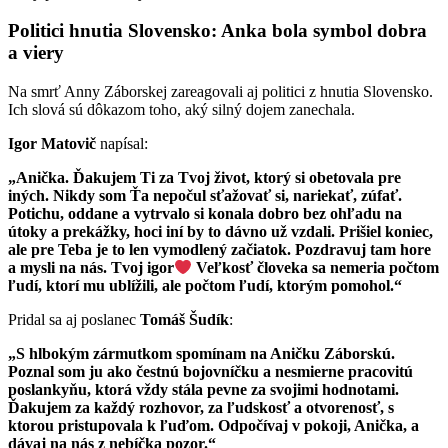
Politici hnutia Slovensko: Anka bola symbol dobra
a viery
Na smrť Anny Záborskej zareagovali aj politici z hnutia Slovensko.
Ich slová sú dôkazom toho, aký silný dojem zanechala.
Igor Matovič
napísal:
„Anička. Ďakujem Ti za Tvoj život, ktorý si obetovala pre
iných. Nikdy som Ťa nepočul sťažovať si, nariekať, zúfať.
Potichu, oddane a vytrvalo si konala dobro bez ohľadu na
útoky a prekážky, hoci iní by to dávno už vzdali. Prišiel koniec,
ale pre Teba je to len vymodlený začiatok. Pozdravuj tam hore
a mysli na nás. Tvoj igor
Veľkosť človeka sa nemeria počtom
ľudí, ktorí mu ublížili, ale počtom ľudí, ktorým pomohol.“
Pridal sa aj poslanec
Tomáš Šudík
:
„S hlbokým zármutkom spomínam na Aničku Záborskú.
Poznal som ju ako čestnú bojovníčku a nesmierne pracovitú
poslankyňu, ktorá vždy stála pevne za svojimi hodnotami.
Ďakujem za každý rozhovor, za ľudskosť a otvorenosť, s
ktorou pristupovala k ľuďom. Odpočívaj v pokoji, Anička, a
dávaj na nás z nebíčka pozor.“