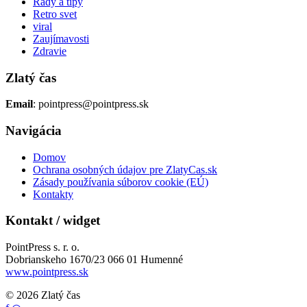
Rady a tipy
Retro svet
viral
Zaujímavosti
Zdravie
Zlatý čas
Email
: pointpress@pointpress.sk
Navigácia
Domov
Ochrana osobných údajov pre ZlatyCas.sk
Zásady používania súborov cookie (EÚ)
Kontakty
Kontakt / widget
PointPress s. r. o.
Dobrianskeho 1670/23 066 01 Humenné
www.pointpress.sk
© 2026 Zlatý čas