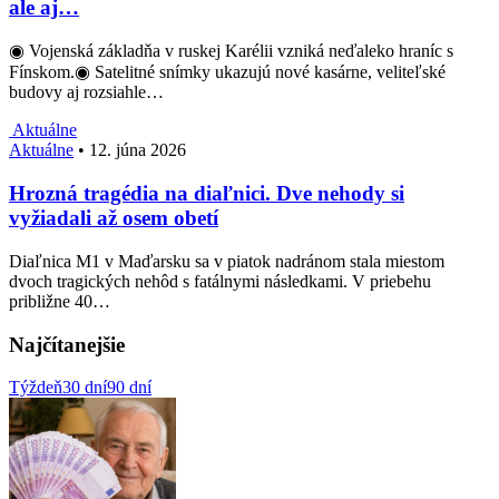
ale aj…
◉ Vojenská základňa v ruskej Karélii vzniká neďaleko hraníc s
Fínskom.◉ Satelitné snímky ukazujú nové kasárne, veliteľské
budovy aj rozsiahle…
Aktuálne
Aktuálne
•
12. júna 2026
Hrozná tragédia na diaľnici. Dve nehody si
vyžiadali až osem obetí
Diaľnica M1 v Maďarsku sa v piatok nadránom stala miestom
dvoch tragických nehôd s fatálnymi následkami. V priebehu
približne 40…
Najčítanejšie
Týždeň
30 dní
90 dní