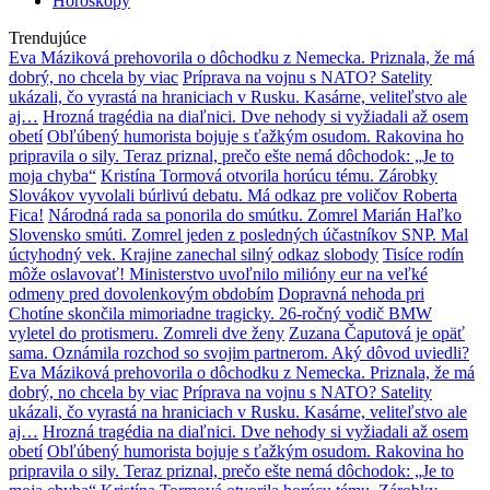
Horoskopy
Trendujúce
Eva Máziková prehovorila o dôchodku z Nemecka. Priznala, že má
dobrý, no chcela by viac
Príprava na vojnu s NATO? Satelity
ukázali, čo vyrastá na hraniciach v Rusku. Kasárne, veliteľstvo ale
aj…
Hrozná tragédia na diaľnici. Dve nehody si vyžiadali až osem
obetí
Obľúbený humorista bojuje s ťažkým osudom. Rakovina ho
pripravila o sily. Teraz priznal, prečo ešte nemá dôchodok: „Je to
moja chyba“
Kristína Tormová otvorila horúcu tému. Zárobky
Slovákov vyvolali búrlivú debatu. Má odkaz pre voličov Roberta
Fica!
Národná rada sa ponorila do smútku. Zomrel Marián Haľko
Slovensko smúti. Zomrel jeden z posledných účastníkov SNP. Mal
úctyhodný vek. Krajine zanechal silný odkaz slobody
Tisíce rodín
môže oslavovať! Ministerstvo uvoľnilo milióny eur na veľké
odmeny pred dovolenkovým obdobím
Dopravná nehoda pri
Chotíne skončila mimoriadne tragicky. 26-ročný vodič BMW
vyletel do protismeru. Zomreli dve ženy
Zuzana Čaputová je opäť
sama. Oznámila rozchod so svojim partnerom. Aký dôvod uviedli?
Eva Máziková prehovorila o dôchodku z Nemecka. Priznala, že má
dobrý, no chcela by viac
Príprava na vojnu s NATO? Satelity
ukázali, čo vyrastá na hraniciach v Rusku. Kasárne, veliteľstvo ale
aj…
Hrozná tragédia na diaľnici. Dve nehody si vyžiadali až osem
obetí
Obľúbený humorista bojuje s ťažkým osudom. Rakovina ho
pripravila o sily. Teraz priznal, prečo ešte nemá dôchodok: „Je to