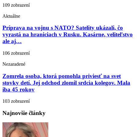
109 zobrazení
Aktuálne
Príprava na vojnu s NATO? Satelity ukázali, čo
vyrastá na hraniciach v Rusku. Kasárne, veliteľstvo
ale aj…
106 zobrazení
Nezaradené
Zomrela osoba, ktorá pomohla priviesť na svet
stovky detí. Jej odchod zlomil srdcia kolegov. Mala
iba 45 rokov
103 zobrazení
Najnovšie články