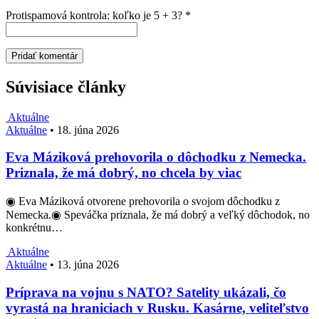
Protispamová kontrola: koľko je 5 + 3?
*
Súvisiace články
Aktuálne
Aktuálne
•
18. júna 2026
Eva Máziková prehovorila o dôchodku z Nemecka.
Priznala, že má dobrý, no chcela by viac
◉ Eva Máziková otvorene prehovorila o svojom dôchodku z
Nemecka.◉ Speváčka priznala, že má dobrý a veľký dôchodok, no
konkrétnu…
Aktuálne
Aktuálne
•
13. júna 2026
Príprava na vojnu s NATO? Satelity ukázali, čo
vyrastá na hraniciach v Rusku. Kasárne, veliteľstvo