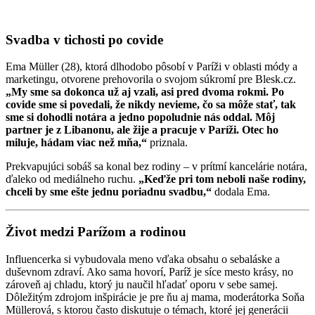
Svadba v tichosti po covide
Ema Müller (28), ktorá dlhodobo pôsobí v Paríži v oblasti módy a
marketingu, otvorene prehovorila o svojom súkromí pre Blesk.cz.
„My sme sa dokonca už aj vzali, asi pred dvoma rokmi. Po
covide sme si povedali, že nikdy nevieme, čo sa môže stať, tak
sme si dohodli notára a jedno popoludnie nás oddal. Môj
partner je z Libanonu, ale žije a pracuje v Paríži. Otec ho
miluje, hádam viac než mňa,“
priznala.
Prekvapujúci sobáš sa konal bez rodiny – v prítmí kancelárie notára,
ďaleko od mediálneho ruchu.
„Keďže pri tom neboli naše rodiny,
chceli by sme ešte jednu poriadnu svadbu,“
dodala Ema.
Život medzi Parížom a rodinou
Influencerka si vybudovala meno vďaka obsahu o sebaláske a
duševnom zdraví. Ako sama hovorí, Paríž je síce mesto krásy, no
zároveň aj chladu, ktorý ju naučil hľadať oporu v sebe samej.
Dôležitým zdrojom inšpirácie je pre ňu aj mama, moderátorka Soňa
Müllerová, s ktorou často diskutuje o témach, ktoré jej generácii