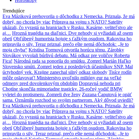
Horoskopy
Trendujúce
Eva Máziková prehovorila o dôchodku z Nemecka. Priznala, že má
dobrý, no chcela by viac
Príprava na vojnu s NATO? Satelity
ukázali, čo vyrastá na hraniciach v Rusku. Kasárne, veliteľstvo ale
aj…
Hrozná tragédia na diaľnici. Dve nehody si vyžiadali až osem
obetí
Obľúbený humorista bojuje s ťažkým osudom. Rakovina ho
pripravila o sily. Teraz priznal, prečo ešte nemá dôchodok: „Je to
moja chyba“
Kristína Tormová otvorila horúcu tému. Zárobky
Slovákov vyvolali búrlivú debatu. Má odkaz pre voličov Roberta
Fica!
Národná rada sa ponorila do smútku. Zomrel Marián Haľko
Slovensko smúti. Zomrel jeden z posledných účastníkov SNP. Mal
úctyhodný vek. Krajine zanechal silný odkaz slobody
Tisíce rodín
môže oslavovať! Ministerstvo uvoľnilo milióny eur na veľké
odmeny pred dovolenkovým obdobím
Dopravná nehoda pri
Chotíne skončila mimoriadne tragicky. 26-ročný vodič BMW
vyletel do protismeru. Zomreli dve ženy
Zuzana Čaputová je opäť
sama. Oznámila rozchod so svojim partnerom. Aký dôvod uviedli?
Eva Máziková prehovorila o dôchodku z Nemecka. Priznala, že má
dobrý, no chcela by viac
Príprava na vojnu s NATO? Satelity
ukázali, čo vyrastá na hraniciach v Rusku. Kasárne, veliteľstvo ale
aj…
Hrozná tragédia na diaľnici. Dve nehody si vyžiadali až osem
obetí
Obľúbený humorista bojuje s ťažkým osudom. Rakovina ho
pripravila o sily. Teraz priznal, prečo ešte nemá dôchodok: „Je to