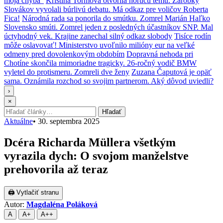
moja chyba“
Kristína Tormová otvorila horúcu tému. Zárobky
Slovákov vyvolali búrlivú debatu. Má odkaz pre voličov Roberta
Fica!
Národná rada sa ponorila do smútku. Zomrel Marián Haľko
Slovensko smúti. Zomrel jeden z posledných účastníkov SNP. Mal
úctyhodný vek. Krajine zanechal silný odkaz slobody
Tisíce rodín
môže oslavovať! Ministerstvo uvoľnilo milióny eur na veľké
odmeny pred dovolenkovým obdobím
Dopravná nehoda pri
Chotíne skončila mimoriadne tragicky. 26-ročný vodič BMW
vyletel do protismeru. Zomreli dve ženy
Zuzana Čaputová je opäť
sama. Oznámila rozchod so svojim partnerom. Aký dôvod uviedli?
›
×
Hľadať:
Hľadať
Aktuálne
•
30. septembra 2025
Dcéra Richarda Müllera všetkým
vyrazila dych: O svojom manželstve
prehovorila až teraz
🖨 Vytlačiť stranu
Autor:
Magdaléna Poláková
A
A+
A++