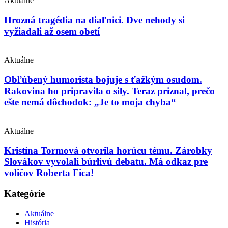
Aktuálne
Hrozná tragédia na diaľnici. Dve nehody si
vyžiadali až osem obetí
Aktuálne
Obľúbený humorista bojuje s ťažkým osudom.
Rakovina ho pripravila o sily. Teraz priznal, prečo
ešte nemá dôchodok: „Je to moja chyba“
Aktuálne
Kristína Tormová otvorila horúcu tému. Zárobky
Slovákov vyvolali búrlivú debatu. Má odkaz pre
voličov Roberta Fica!
Kategórie
Aktuálne
História