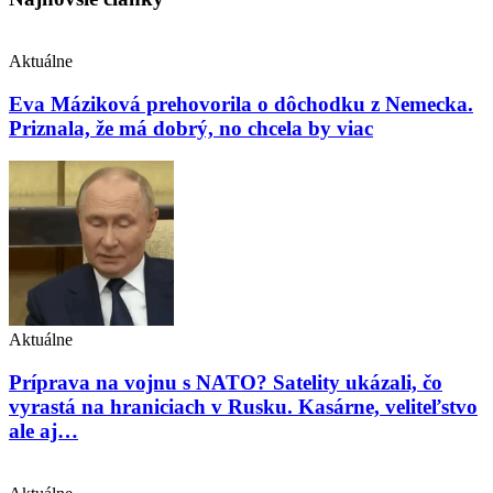
Aktuálne
Eva Máziková prehovorila o dôchodku z Nemecka.
Priznala, že má dobrý, no chcela by viac
Aktuálne
Príprava na vojnu s NATO? Satelity ukázali, čo
vyrastá na hraniciach v Rusku. Kasárne, veliteľstvo
ale aj…