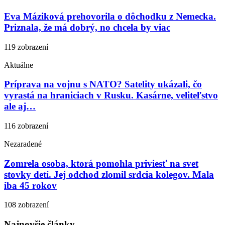
Eva Máziková prehovorila o dôchodku z Nemecka.
Priznala, že má dobrý, no chcela by viac
119 zobrazení
Aktuálne
Príprava na vojnu s NATO? Satelity ukázali, čo
vyrastá na hraniciach v Rusku. Kasárne, veliteľstvo
ale aj…
116 zobrazení
Nezaradené
Zomrela osoba, ktorá pomohla priviesť na svet
stovky detí. Jej odchod zlomil srdcia kolegov. Mala
iba 45 rokov
108 zobrazení
Najnovšie články