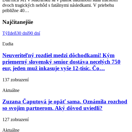
dvoch tragických nehôd s fatálnymi následkami. V priebehu
približne 40…
Najčítanejšie
Týždeň
30 dní
90 dní
Ľudia
Neuveriteľný rozdiel medzi dôchodkami! Kým
priemerný slovenský senior dostáva necelých 750
eur, jeden muž inkasuje vyše 12-tisíc. Čo…
137 zobrazení
Aktuálne
Zuzana Čaputová je opäť sama. Oznámila rozchod
so svojim partnerom. Aký dôvod uviedli?
127 zobrazení
Aktuálne