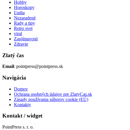
Hobby
Horoskopy
Ľudia
Nezaradené
Rady a tipy
Retro svet
viral
Zaujímavosti
Zdravie
Zlatý čas
Email
: pointpress@pointpress.sk
Navigácia
Domov
Ochrana osobných údajov pre ZlatyCas.sk
Zásady používania súborov cookie (EÚ)
Kontakty
Kontakt / widget
PointPress s. r. o.