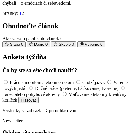
chýbali – o emóciách či sebavedomí.
Stránky:
1
2
Ohodnoťte článok
Ako sa vám páčil tento článok?
😕
Slabé
0
🙂
Dobré
0
😍
Skvelé
0
🤩
Výborné
0
Anketa týždňa
Čo by ste sa ešte chceli naučiť?
Prácu s mobilom alebo internetom
Cudzí jazyk
Varenie
nových jedál
Ručné práce (pletenie, háčkovanie, tvorenie)
Tanec alebo pohybové aktivity
Maľovanie alebo iný kreatívny
koníček
Hlasovať
Výsledky sa zobrazia až po odhlasovaní.
Newsletter
Odoberajte newsletter