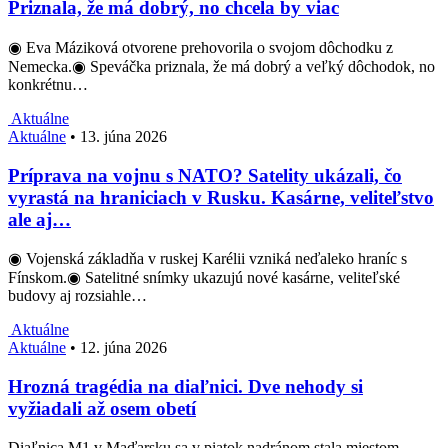
Priznala, že má dobrý, no chcela by viac
◉ Eva Máziková otvorene prehovorila o svojom dôchodku z
Nemecka.◉ Speváčka priznala, že má dobrý a veľký dôchodok, no
konkrétnu…
Aktuálne
Aktuálne
•
13. júna 2026
Príprava na vojnu s NATO? Satelity ukázali, čo
vyrastá na hraniciach v Rusku. Kasárne, veliteľstvo
ale aj…
◉ Vojenská základňa v ruskej Karélii vzniká neďaleko hraníc s
Fínskom.◉ Satelitné snímky ukazujú nové kasárne, veliteľské
budovy aj rozsiahle…
Aktuálne
Aktuálne
•
12. júna 2026
Hrozná tragédia na diaľnici. Dve nehody si
vyžiadali až osem obetí
Diaľnica M1 v Maďarsku sa v piatok nadránom stala miestom