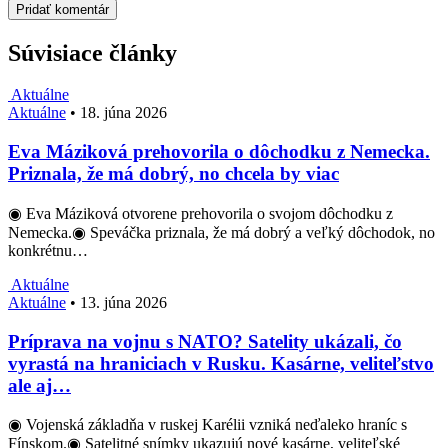
Súvisiace články
Aktuálne
Aktuálne
•
18. júna 2026
Eva Máziková prehovorila o dôchodku z Nemecka.
Priznala, že má dobrý, no chcela by viac
◉ Eva Máziková otvorene prehovorila o svojom dôchodku z
Nemecka.◉ Speváčka priznala, že má dobrý a veľký dôchodok, no
konkrétnu…
Aktuálne
Aktuálne
•
13. júna 2026
Príprava na vojnu s NATO? Satelity ukázali, čo
vyrastá na hraniciach v Rusku. Kasárne, veliteľstvo
ale aj…
◉ Vojenská základňa v ruskej Karélii vzniká neďaleko hraníc s
Fínskom.◉ Satelitné snímky ukazujú nové kasárne, veliteľské