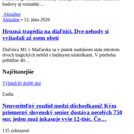
budovy aj rozsiahle…
Aktuálne
Aktuálne
•
12. júna 2026
Hrozná tragédia na diaľnici. Dve nehody si
vyžiadali až osem obetí
Diaľnica M1 v Maďarsku sa v piatok nadránom stala miestom
dvoch tragických nehôd s fatálnymi následkami. V priebehu
približne 40…
Najčítanejšie
Týždeň
30 dní
90 dní
Ľudia
Neuveriteľný rozdiel medzi dôchodkami! Kým
priemerný slovenský senior dostáva necelých 750
eur, jeden muž inkasuje vyše 12-tisíc. Čo…
135 zobrazení