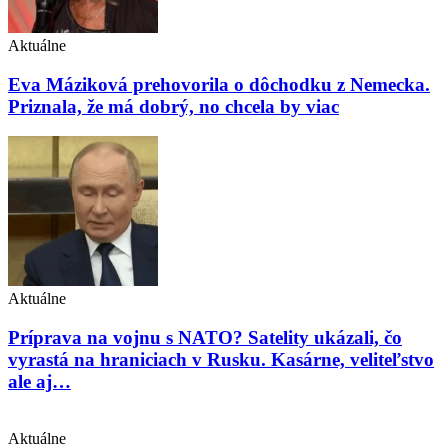
Aktuálne
Eva Máziková prehovorila o dôchodku z Nemecka.
Priznala, že má dobrý, no chcela by viac
Aktuálne
Príprava na vojnu s NATO? Satelity ukázali, čo
vyrastá na hraniciach v Rusku. Kasárne, veliteľstvo
ale aj…
Aktuálne