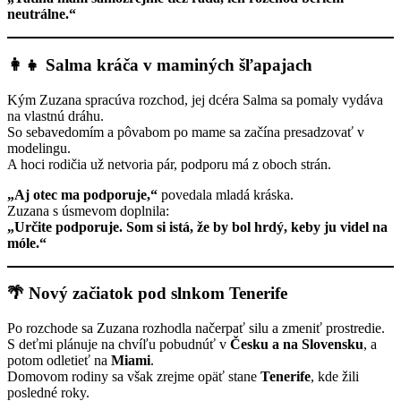
neutrálne.“
👩‍👧 Salma kráča v maminých šľapajach
Kým Zuzana spracúva rozchod, jej dcéra Salma sa pomaly vydáva
na vlastnú dráhu.
So sebavedomím a pôvabom po mame sa začína presadzovať v
modelingu.
A hoci rodičia už netvoria pár, podporu má z oboch strán.
„Aj otec ma podporuje,“
povedala mladá kráska.
Zuzana s úsmevom doplnila:
„Určite podporuje. Som si istá, že by bol hrdý, keby ju videl na
móle.“
🌴 Nový začiatok pod slnkom Tenerife
Po rozchode sa Zuzana rozhodla načerpať silu a zmeniť prostredie.
S deťmi plánuje na chvíľu pobudnúť v
Česku a na Slovensku
, a
potom odletieť na
Miami
.
Domovom rodiny sa však zrejme opäť stane
Tenerife
, kde žili
posledné roky.