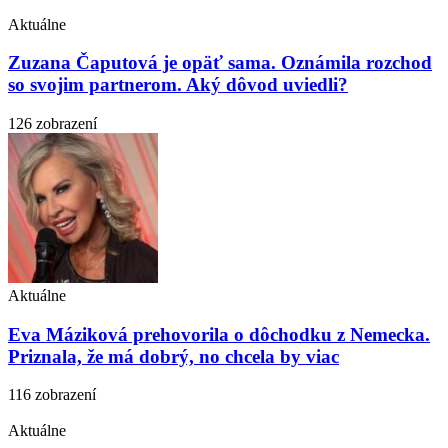
Aktuálne
Zuzana Čaputová je opäť sama. Oznámila rozchod
so svojim partnerom. Aký dôvod uviedli?
126 zobrazení
Aktuálne
Eva Máziková prehovorila o dôchodku z Nemecka.
Priznala, že má dobrý, no chcela by viac
116 zobrazení
Aktuálne