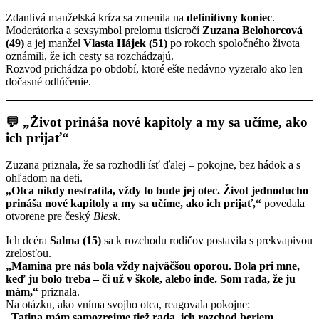
Zdanlivá manželská kríza sa zmenila na
definitívny koniec
.
Moderátorka a sexsymbol prelomu tisícročí
Zuzana Belohorcová
(49)
a jej manžel
Vlasta Hájek (51)
po rokoch spoločného života
oznámili, že ich cesty sa rozchádzajú.
Rozvod prichádza po období, ktoré ešte nedávno vyzeralo ako len
dočasné odlúčenie.
💬 „Život prináša nové kapitoly a my sa učíme, ako
ich prijať“
Zuzana priznala, že sa rozhodli ísť ďalej – pokojne, bez hádok a s
ohľadom na deti.
„Otca nikdy nestratila, vždy to bude jej otec. Život jednoducho
prináša nové kapitoly a my sa učíme, ako ich prijať,“
povedala
otvorene pre český
Blesk
.
Ich dcéra
Salma (15)
sa k rozchodu rodičov postavila s prekvapivou
zrelosťou.
„Mamina pre nás bola vždy najväčšou oporou. Bola pri mne,
keď ju bolo treba – či už v škole, alebo inde. Som rada, že ju
mám,“
priznala.
Na otázku, ako vníma svojho otca, reagovala pokojne:
„Tatina mám samozrejme tiež rada, ich rozchod beriem