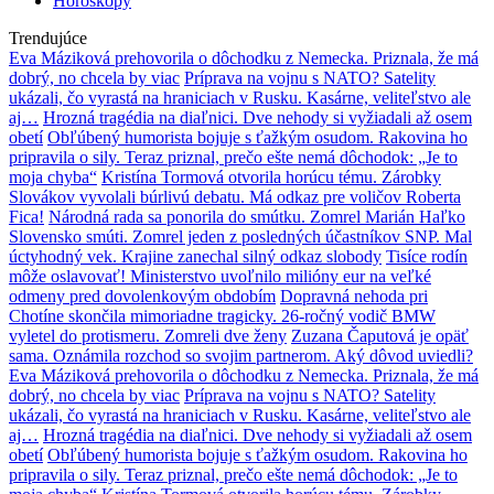
Horoskopy
Trendujúce
Eva Máziková prehovorila o dôchodku z Nemecka. Priznala, že má
dobrý, no chcela by viac
Príprava na vojnu s NATO? Satelity
ukázali, čo vyrastá na hraniciach v Rusku. Kasárne, veliteľstvo ale
aj…
Hrozná tragédia na diaľnici. Dve nehody si vyžiadali až osem
obetí
Obľúbený humorista bojuje s ťažkým osudom. Rakovina ho
pripravila o sily. Teraz priznal, prečo ešte nemá dôchodok: „Je to
moja chyba“
Kristína Tormová otvorila horúcu tému. Zárobky
Slovákov vyvolali búrlivú debatu. Má odkaz pre voličov Roberta
Fica!
Národná rada sa ponorila do smútku. Zomrel Marián Haľko
Slovensko smúti. Zomrel jeden z posledných účastníkov SNP. Mal
úctyhodný vek. Krajine zanechal silný odkaz slobody
Tisíce rodín
môže oslavovať! Ministerstvo uvoľnilo milióny eur na veľké
odmeny pred dovolenkovým obdobím
Dopravná nehoda pri
Chotíne skončila mimoriadne tragicky. 26-ročný vodič BMW
vyletel do protismeru. Zomreli dve ženy
Zuzana Čaputová je opäť
sama. Oznámila rozchod so svojim partnerom. Aký dôvod uviedli?
Eva Máziková prehovorila o dôchodku z Nemecka. Priznala, že má
dobrý, no chcela by viac
Príprava na vojnu s NATO? Satelity
ukázali, čo vyrastá na hraniciach v Rusku. Kasárne, veliteľstvo ale
aj…
Hrozná tragédia na diaľnici. Dve nehody si vyžiadali až osem
obetí
Obľúbený humorista bojuje s ťažkým osudom. Rakovina ho
pripravila o sily. Teraz priznal, prečo ešte nemá dôchodok: „Je to