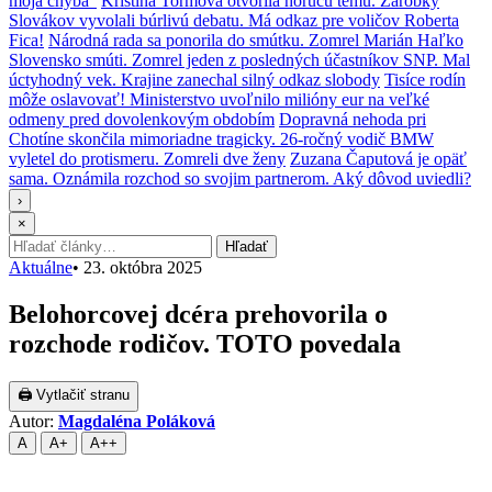
moja chyba“
Kristína Tormová otvorila horúcu tému. Zárobky
Slovákov vyvolali búrlivú debatu. Má odkaz pre voličov Roberta
Fica!
Národná rada sa ponorila do smútku. Zomrel Marián Haľko
Slovensko smúti. Zomrel jeden z posledných účastníkov SNP. Mal
úctyhodný vek. Krajine zanechal silný odkaz slobody
Tisíce rodín
môže oslavovať! Ministerstvo uvoľnilo milióny eur na veľké
odmeny pred dovolenkovým obdobím
Dopravná nehoda pri
Chotíne skončila mimoriadne tragicky. 26-ročný vodič BMW
vyletel do protismeru. Zomreli dve ženy
Zuzana Čaputová je opäť
sama. Oznámila rozchod so svojim partnerom. Aký dôvod uviedli?
›
×
Hľadať:
Hľadať
Aktuálne
•
23. októbra 2025
Belohorcovej dcéra prehovorila o
rozchode rodičov. TOTO povedala
🖨 Vytlačiť stranu
Autor:
Magdaléna Poláková
A
A+
A++