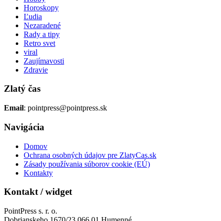
Horoskopy
Ľudia
Nezaradené
Rady a tipy
Retro svet
viral
Zaujímavosti
Zdravie
Zlatý čas
Email
: pointpress@pointpress.sk
Navigácia
Domov
Ochrana osobných údajov pre ZlatyCas.sk
Zásady používania súborov cookie (EÚ)
Kontakty
Kontakt / widget
PointPress s. r. o.
Dobrianskeho 1670/23 066 01 Humenné