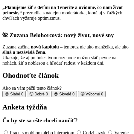
„Plánujeme žiť s deťmi na Tenerife a uvidíme, čo nám život
prinesie,“
prezradila s nádejou moderátorka, ktorá aj v ťažkých
chvíľach vyžaruje optimizmus.
🌺 Zuzana Belohorcová: nový život, nové sny
Zuzana začína
novú kapitolu
– tentoraz nie ako manželka, ale ako
silná a nezávislá žena
.
Ukazuje, že aj po bolestivom rozchode možno stáť pevne na
nohách, žiť s noblesou a hľadať radosť v každom dni.
Ohodnoťte článok
Ako sa vám páčil tento článok?
😕
Slabé
0
🙂
Dobré
0
😍
Skvelé
0
🤩
Výborné
0
Anketa týždňa
Čo by ste sa ešte chceli naučiť?
Prácu s mobilom alebo internetom
Cudzí jazyk
Varenie