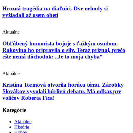
Hrozná tragédia na diaľnici. Dve nehody si
vyžiadali až osem obetí
Aktuálne
Obľúbený humorista bojuje s ťažkým osudom.
Rakovina ho pripravila o sily. Teraz priznal, prečo
ešte nemá dôchodok: „Je to moja chyba“
Aktuálne
Kristína Tormová otvorila horúcu tému. Zárobky
Slovákov vyvolali búrlivú debatu. Má odkaz pre
voličov Roberta Fica!
Kategórie
Aktuálne
História
Hobby