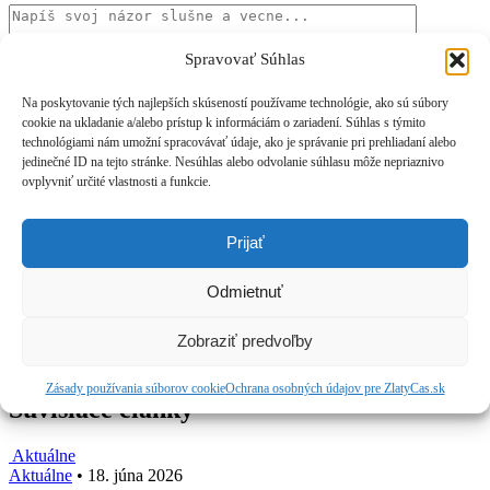
Spravovať Súhlas
Na poskytovanie tých najlepších skúseností používame technológie, ako sú súbory
cookie na ukladanie a/alebo prístup k informáciám o zariadení. Súhlas s týmito
Komentár sa môže pred zobrazením manuálne schvaľovať.
technológiami nám umožní spracovávať údaje, ako je správanie pri prehliadaní alebo
jedinečné ID na tejto stránke. Nesúhlas alebo odvolanie súhlasu môže nepriaznivo
Meno
*
ovplyvniť určité vlastnosti a funkcie.
E-mail
*
Prijať
Nechajte toto pole prázdne
Odmietnuť
Protispamová kontrola: koľko je 5 + 4?
*
Zobraziť predvoľby
Zásady používania súborov cookie
Ochrana osobných údajov pre ZlatyCas.sk
Súvisiace články
Aktuálne
Aktuálne
•
18. júna 2026