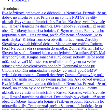
Horoskopy
Trendujúce
Eva Máziková prehovorila o dôchodku z Nemecka. Priznala, že má
dobrý, no chcela by viac
Príprava na vojnu s NATO? Satelity
ukázali, čo vyrastá na hraniciach v Rusku. Kasárne, veliteľstvo ale
aj…
Hrozná tragédia na diaľnici. Dve nehody si vyžiadali až osem
obetí
Obľúbený humorista bojuje s ťažkým osudom. Rakovina ho
pripravila o sily. Teraz priznal, prečo ešte nemá dôchodok: „Je to
moja chyba“
Kristína Tormová otvorila horúcu tému. Zárobky
Slovákov vyvolali búrlivú debatu. Má odkaz pre voličov Roberta
Fica!
Národná rada sa ponorila do smútku. Zomrel Marián Haľko
Slovensko smúti. Zomrel jeden z posledných účastníkov SNP. Mal
úctyhodný vek. Krajine zanechal silný odkaz slobody
Tisíce rodín
môže oslavovať! Ministerstvo uvoľnilo milióny eur na veľké
odmeny pred dovolenkovým obdobím
Dopravná nehoda pri
Chotíne skončila mimoriadne tragicky. 26-ročný vodič BMW
vyletel do protismeru. Zomreli dve ženy
Zuzana Čaputová je opäť
sama. Oznámila rozchod so svojim partnerom. Aký dôvod uviedli?
Eva Máziková prehovorila o dôchodku z Nemecka. Priznala, že má
dobrý, no chcela by viac
Príprava na vojnu s NATO? Satelity
ukázali, čo vyrastá na hraniciach v Rusku. Kasárne, veliteľstvo ale
aj…
Hrozná tragédia na diaľnici. Dve nehody si vyžiadali až osem
obetí
Obľúbený humorista bojuje s ťažkým osudom. Rakovina ho
pripravila o sily. Teraz priznal, prečo ešte nemá dôchodok: „Je to