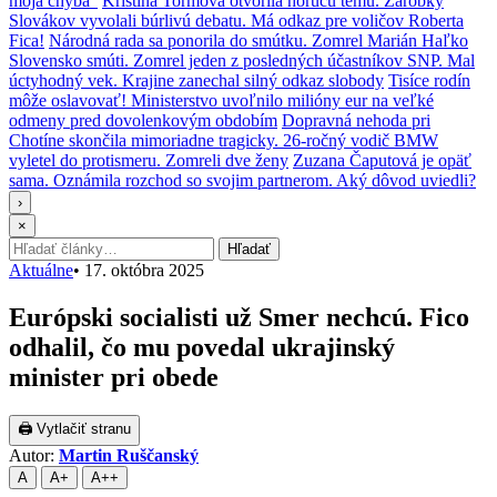
moja chyba“
Kristína Tormová otvorila horúcu tému. Zárobky
Slovákov vyvolali búrlivú debatu. Má odkaz pre voličov Roberta
Fica!
Národná rada sa ponorila do smútku. Zomrel Marián Haľko
Slovensko smúti. Zomrel jeden z posledných účastníkov SNP. Mal
úctyhodný vek. Krajine zanechal silný odkaz slobody
Tisíce rodín
môže oslavovať! Ministerstvo uvoľnilo milióny eur na veľké
odmeny pred dovolenkovým obdobím
Dopravná nehoda pri
Chotíne skončila mimoriadne tragicky. 26-ročný vodič BMW
vyletel do protismeru. Zomreli dve ženy
Zuzana Čaputová je opäť
sama. Oznámila rozchod so svojim partnerom. Aký dôvod uviedli?
›
×
Hľadať:
Hľadať
Aktuálne
•
17. októbra 2025
Európski socialisti už Smer nechcú. Fico
odhalil, čo mu povedal ukrajinský
minister pri obede
🖨 Vytlačiť stranu
Autor:
Martin Ruščanský
A
A+
A++