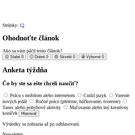
Stránky:
1
2
Ohodnoťte článok
Ako sa vám páčil tento článok?
😕
Slabé
0
🙂
Dobré
0
😍
Skvelé
0
🤩
Výborné
0
Anketa týždňa
Čo by ste sa ešte chceli naučiť?
Prácu s mobilom alebo internetom
Cudzí jazyk
Varenie
nových jedál
Ručné práce (pletenie, háčkovanie, tvorenie)
Tanec alebo pohybové aktivity
Maľovanie alebo iný kreatívny
koníček
Hlasovať
Výsledky sa zobrazia až po odhlasovaní.
Newsletter