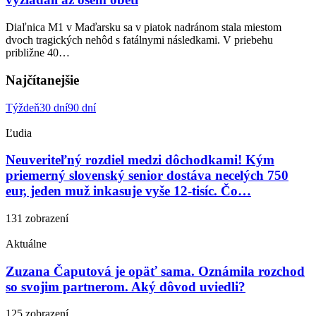
Diaľnica M1 v Maďarsku sa v piatok nadránom stala miestom
dvoch tragických nehôd s fatálnymi následkami. V priebehu
približne 40…
Najčítanejšie
Týždeň
30 dní
90 dní
Ľudia
Neuveriteľný rozdiel medzi dôchodkami! Kým
priemerný slovenský senior dostáva necelých 750
eur, jeden muž inkasuje vyše 12-tisíc. Čo…
131 zobrazení
Aktuálne
Zuzana Čaputová je opäť sama. Oznámila rozchod
so svojim partnerom. Aký dôvod uviedli?
125 zobrazení