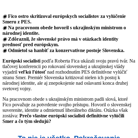
◉
Fico ostro skritizoval európskych socialistov za vylúčenie
Smeru z PES.
◉
Na pracovnom obede hovoril s ukrajinským ministrom o
národnej identite.
◉
Zdôraznil, že slovenské právo má v otázkach identity
prednosť pred európskym.
◉
Odmietol sa hanbiť za konzervatívne postoje Slovenska.
Európski socialisti
podľa Roberta Fica ukázali svoju pravú tvár. Na
tlačovej konferencii po rokovaní slovenskej a ukrajinskej vlády
vyjadril
veľkú ľútosť
nad rozhodnutím PES definitívne vylúčiť
stranu Smer. Premiér Slovenska kritizoval nielen ich postoj k
národnej identite, ale aj znepokojenie nad oslavami konca druhej
svetovej vojny.
Na pracovnom obede s ukrajinským ministrom padli slová, ktoré
Fico považuje za potvrdenie svojho prístupu. Hovoril o slovenskej
suverenite, identite a odmietnutí liberálneho diktátu. Otázka však
zostáva:
Prečo vlastne európski socialisti definitívne vylúčili
Smer a čo tým sledujú?