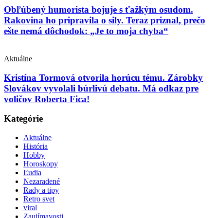
Obľúbený humorista bojuje s ťažkým osudom.
Rakovina ho pripravila o sily. Teraz priznal, prečo
ešte nemá dôchodok: „Je to moja chyba“
Aktuálne
Kristína Tormová otvorila horúcu tému. Zárobky
Slovákov vyvolali búrlivú debatu. Má odkaz pre
voličov Roberta Fica!
Kategórie
Aktuálne
História
Hobby
Horoskopy
Ľudia
Nezaradené
Rady a tipy
Retro svet
viral
Zaujímavosti