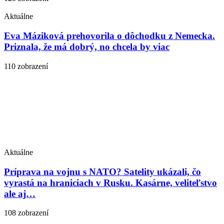
Aktuálne
Eva Máziková prehovorila o dôchodku z Nemecka.
Priznala, že má dobrý, no chcela by viac
110 zobrazení
Aktuálne
Príprava na vojnu s NATO? Satelity ukázali, čo
vyrastá na hraniciach v Rusku. Kasárne, veliteľstvo
ale aj…
108 zobrazení