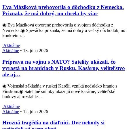
Eva Máziková prehovorila o dôchodku z Nemecka.
Priznala, že má dobrý, no chcela by viac
◉ Eva Máziková otvorene prehovorila o svojom dôchodku z
Nemecka.◉ Speváčka priznala, že má dobrý a veľký dôchodok, no
konkrétnu…
Aktuálne
Aktuálne
•
13. júna 2026
Príprava na vojnu s NATO? Satelity ukázali, čo
vyrastá na hraniciach v Rusku. Kasárne, veliteľstvo
ale aj…
◉ Vojenská základňa v ruskej Karélii vzniká neďaleko hraníc s
Fínskom.◉ Satelitné snímky ukazujú nové kasárne, veliteľské
budovy aj rozsiahle…
Aktuálne
Aktuálne
•
12. júna 2026
Hrozná tragédia na diaľnici. Dve nehody si
vyžiadali až osem obetí