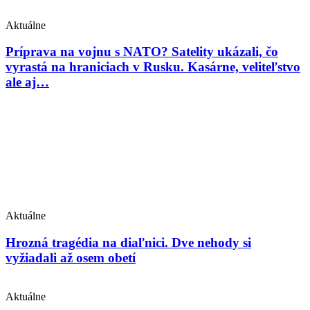
Aktuálne
Príprava na vojnu s NATO? Satelity ukázali, čo
vyrastá na hraniciach v Rusku. Kasárne, veliteľstvo
ale aj…
Aktuálne
Hrozná tragédia na diaľnici. Dve nehody si
vyžiadali až osem obetí
Aktuálne