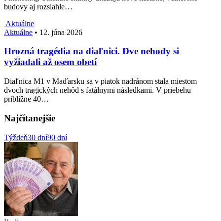
budovy aj rozsiahle…
Aktuálne
Aktuálne
•
12. júna 2026
Hrozná tragédia na diaľnici. Dve nehody si
vyžiadali až osem obetí
Diaľnica M1 v Maďarsku sa v piatok nadránom stala miestom
dvoch tragických nehôd s fatálnymi následkami. V priebehu
približne 40…
Najčítanejšie
Týždeň
30 dní
90 dní