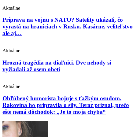
Aktuálne
Príprava na vojnu s NATO? Satelity ukázali, čo
vyrastá na hraniciach v Rusku. Kasárne, veliteľstvo
ale aj…
Aktuálne
Hrozná tragédia na diaľnici. Dve nehody si
vyžiadali až osem obetí
Aktuálne
Obľúbený humorista bojuje s ťažkým osudom.
Rakovina ho pripravila o sily. Teraz priznal, prečo
ešte nemá dôchodok: „Je to moja chyba“