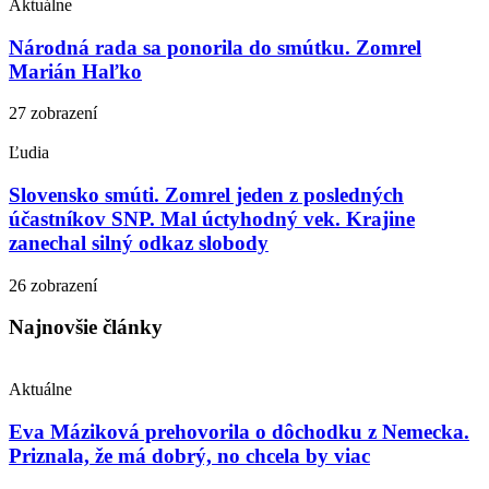
Aktuálne
Národná rada sa ponorila do smútku. Zomrel
Marián Haľko
27 zobrazení
Ľudia
Slovensko smúti. Zomrel jeden z posledných
účastníkov SNP. Mal úctyhodný vek. Krajine
zanechal silný odkaz slobody
26 zobrazení
Najnovšie články
Aktuálne
Eva Máziková prehovorila o dôchodku z Nemecka.
Priznala, že má dobrý, no chcela by viac