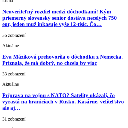
Ľudia
Neuveriteľný rozdiel medzi dôchodkami! Kým
priemerný slovenský senior dostáva necelých 750
eur, jeden muž inkasuje vyše 12-tisíc. Čo…
36 zobrazení
Aktuálne
Eva Máziková prehovorila o dôchodku z Nemecka.
Priznala, že má dobrý, no chcela by viac
33 zobrazení
Aktuálne
Príprava na vojnu s NATO? Satelity ukázali, čo
vyrastá na hraniciach v Rusku. Kasárne, veliteľstvo
ale aj…
31 zobrazení