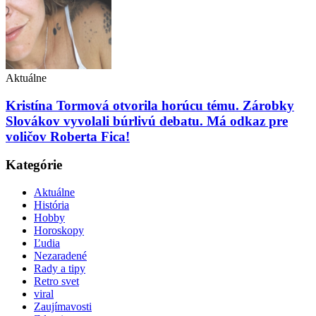
Aktuálne
Kristína Tormová otvorila horúcu tému. Zárobky
Slovákov vyvolali búrlivú debatu. Má odkaz pre
voličov Roberta Fica!
Kategórie
Aktuálne
História
Hobby
Horoskopy
Ľudia
Nezaradené
Rady a tipy
Retro svet
viral
Zaujímavosti