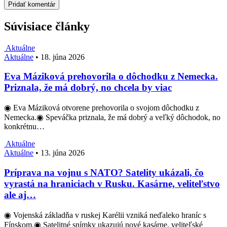
Súvisiace články
Aktuálne
Aktuálne
•
18. júna 2026
Eva Máziková prehovorila o dôchodku z Nemecka.
Priznala, že má dobrý, no chcela by viac
◉ Eva Máziková otvorene prehovorila o svojom dôchodku z
Nemecka.◉ Speváčka priznala, že má dobrý a veľký dôchodok, no
konkrétnu…
Aktuálne
Aktuálne
•
13. júna 2026
Príprava na vojnu s NATO? Satelity ukázali, čo
vyrastá na hraniciach v Rusku. Kasárne, veliteľstvo
ale aj…
◉ Vojenská základňa v ruskej Karélii vzniká neďaleko hraníc s
Fínskom.◉ Satelitné snímky ukazujú nové kasárne, veliteľské