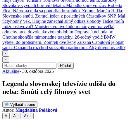
moja chyba“
Kristína Tormová otvorila horúcu tému. Zárobky
Slovákov vyvolali búrlivú debatu. Má odkaz pre voličov Roberta
Fica!
Národná rada sa ponorila do smútku. Zomrel Marián Haľko
Slovensko smúti. Zomrel jeden z posledných účastníkov SNP. Mal
úctyhodný vek. Krajine zanechal silný odkaz slobody
Tisíce rodín
môže oslavovať! Ministerstvo uvoľnilo milióny eur na veľké
odmeny pred dovolenkovým obdobím
Dopravná nehoda pri
Chotíne skončila mimoriadne tragicky. 26-ročný vodič BMW
vyletel do protismeru. Zomreli dve ženy
Zuzana Čaputová je opäť
sama. Oznámila rozchod so svojim partnerom. Aký dôvod uviedli?
›
×
Hľadať:
Hľadať
Aktuálne
•
30. októbra 2025
Legenda slovenskej televízie odišla do
neba: Smúti celý filmový svet
Vytlačiť stranu
Autor:
Magdaléna Poláková
A
A+
A++