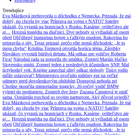
Horoskopy
Trendujúce
Eva Máziková prehovorila o dôchodku z Nemecka. Priznala, že má
dobrý, no chcela by viac
Príprava na vojnu s NATO? Satelity
ukázali, čo vyrastá na hraniciach v Rusku. Kasárne, veliteľstvo ale
aj…
Hrozná tragédia na diaľnici. Dve nehody si vyžiadali až osem
obetí
Obľúbený humorista bojuje s ťažkým osudom. Rakovina ho
pripravila o sily. Teraz priznal, prečo ešte nemá dôchodok: „Je to
moja chyba“
Kristína Tormová otvorila horúcu tému. Zárobky
Slovákov vyvolali búrlivú debatu. Má odkaz pre voličov Roberta
Fica!
Národná rada sa ponorila do smútku. Zomrel Marián Haľko
Slovensko smúti. Zomrel jeden z posledných účastníkov SNP. Mal
úctyhodný vek. Krajine zanechal silný odkaz slobody
Tisíce rodín
môže oslavovať! Ministerstvo uvoľnilo milióny eur na veľké
odmeny pred dovolenkovým obdobím
Dopravná nehoda pri
Chotíne skončila mimoriadne tragicky. 26-ročný vodič BMW
vyletel do protismeru. Zomreli dve ženy
Zuzana Čaputová je opäť
sama. Oznámila rozchod so svojim partnerom. Aký dôvod uviedli?
Eva Máziková prehovorila o dôchodku z Nemecka. Priznala, že má
dobrý, no chcela by viac
Príprava na vojnu s NATO? Satelity
ukázali, čo vyrastá na hraniciach v Rusku. Kasárne, veliteľstvo ale
aj…
Hrozná tragédia na diaľnici. Dve nehody si vyžiadali až osem
obetí
Obľúbený humorista bojuje s ťažkým osudom. Rakovina ho
pripravila o sily. Teraz priznal, prečo ešte nemá dôchodok: „Je to