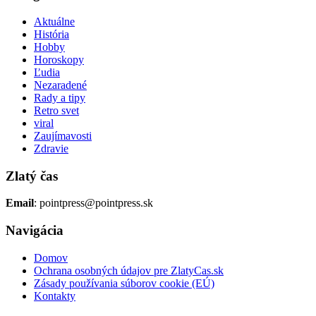
Aktuálne
História
Hobby
Horoskopy
Ľudia
Nezaradené
Rady a tipy
Retro svet
viral
Zaujímavosti
Zdravie
Zlatý čas
Email
: pointpress@pointpress.sk
Navigácia
Domov
Ochrana osobných údajov pre ZlatyCas.sk
Zásady používania súborov cookie (EÚ)
Kontakty