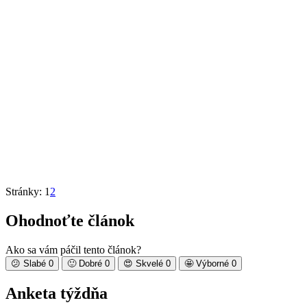
Stránky:
1
2
Ohodnoťte článok
Ako sa vám páčil tento článok?
😕
Slabé
0
🙂
Dobré
0
😍
Skvelé
0
🤩
Výborné
0
Anketa týždňa