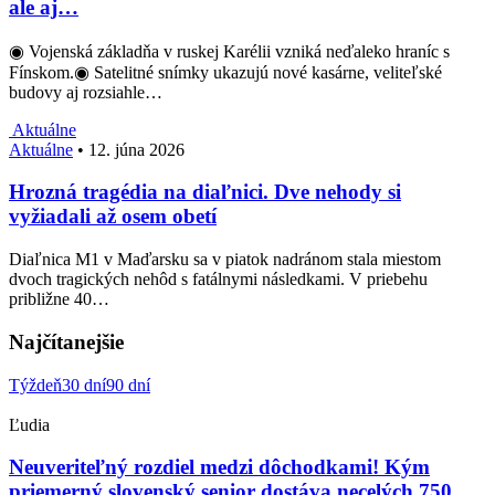
ale aj…
◉ Vojenská základňa v ruskej Karélii vzniká neďaleko hraníc s
Fínskom.◉ Satelitné snímky ukazujú nové kasárne, veliteľské
budovy aj rozsiahle…
Aktuálne
Aktuálne
•
12. júna 2026
Hrozná tragédia na diaľnici. Dve nehody si
vyžiadali až osem obetí
Diaľnica M1 v Maďarsku sa v piatok nadránom stala miestom
dvoch tragických nehôd s fatálnymi následkami. V priebehu
približne 40…
Najčítanejšie
Týždeň
30 dní
90 dní
Ľudia
Neuveriteľný rozdiel medzi dôchodkami! Kým
priemerný slovenský senior dostáva necelých 750