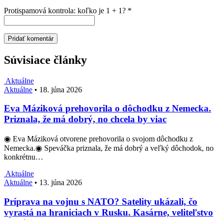
Protispamová kontrola: koľko je 1 + 1?
*
Súvisiace články
Aktuálne
Aktuálne
•
18. júna 2026
Eva Máziková prehovorila o dôchodku z Nemecka.
Priznala, že má dobrý, no chcela by viac
◉ Eva Máziková otvorene prehovorila o svojom dôchodku z
Nemecka.◉ Speváčka priznala, že má dobrý a veľký dôchodok, no
konkrétnu…
Aktuálne
Aktuálne
•
13. júna 2026
Príprava na vojnu s NATO? Satelity ukázali, čo
vyrastá na hraniciach v Rusku. Kasárne, veliteľstvo