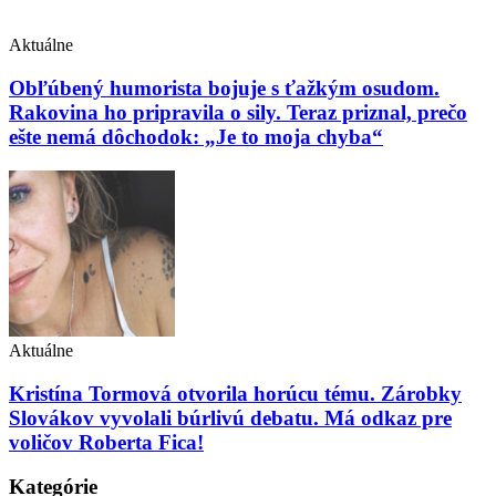
Aktuálne
Obľúbený humorista bojuje s ťažkým osudom.
Rakovina ho pripravila o sily. Teraz priznal, prečo
ešte nemá dôchodok: „Je to moja chyba“
Aktuálne
Kristína Tormová otvorila horúcu tému. Zárobky
Slovákov vyvolali búrlivú debatu. Má odkaz pre
voličov Roberta Fica!
Kategórie