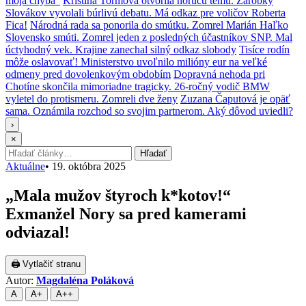
moja chyba“
Kristína Tormová otvorila horúcu tému. Zárobky
Slovákov vyvolali búrlivú debatu. Má odkaz pre voličov Roberta
Fica!
Národná rada sa ponorila do smútku. Zomrel Marián Haľko
Slovensko smúti. Zomrel jeden z posledných účastníkov SNP. Mal
úctyhodný vek. Krajine zanechal silný odkaz slobody
Tisíce rodín
môže oslavovať! Ministerstvo uvoľnilo milióny eur na veľké
odmeny pred dovolenkovým obdobím
Dopravná nehoda pri
Chotíne skončila mimoriadne tragicky. 26-ročný vodič BMW
vyletel do protismeru. Zomreli dve ženy
Zuzana Čaputová je opäť
sama. Oznámila rozchod so svojim partnerom. Aký dôvod uviedli?
›
×
Hľadať:
Hľadať
Aktuálne
•
19. októbra 2025
„Mala mužov štyroch k*kotov!“
Exmanžel Nory sa pred kamerami
odviazal!
🖨 Vytlačiť stranu
Autor:
Magdaléna Poláková
A
A+
A++