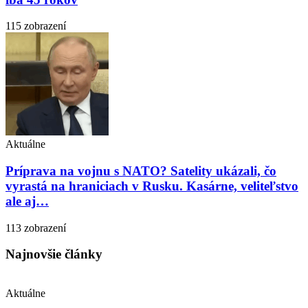
115 zobrazení
Aktuálne
Príprava na vojnu s NATO? Satelity ukázali, čo
vyrastá na hraniciach v Rusku. Kasárne, veliteľstvo
ale aj…
113 zobrazení
Najnovšie články
Aktuálne