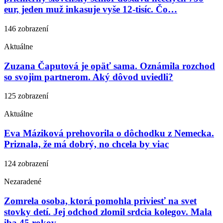
eur, jeden muž inkasuje vyše 12-tisíc. Čo…
146 zobrazení
Aktuálne
Zuzana Čaputová je opäť sama. Oznámila rozchod
so svojim partnerom. Aký dôvod uviedli?
125 zobrazení
Aktuálne
Eva Máziková prehovorila o dôchodku z Nemecka.
Priznala, že má dobrý, no chcela by viac
124 zobrazení
Nezaradené
Zomrela osoba, ktorá pomohla priviesť na svet
stovky detí. Jej odchod zlomil srdcia kolegov. Mala
iba 45 rokov