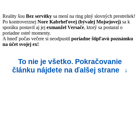
Reality šou
Bez servítky
sa mení na ring plný slovných prestreliek!
Po kontroverznej
Nore Kabrheľovej (bývalej Mojsejovej)
sa k
sporáku postavil aj jej
exmanžel Versače
, ktorý sa postaral o
poriadne ostré momenty.
A hneď počas večere si neodpustil
poriadne štipľavú poznámku
na účet svojej ex!
To nie je všetko. Pokračovanie
článku nájdete na ďalšej strane
↓