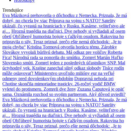
Horoskopy
Trendujúce
Eva Máziková prehovorila o dôchodku z Nemecka. Priznala, že má
dobrý, no chcela by viac
Príprava na vojnu s NATO? Satelity
ukázali, čo vyrastá na hraniciach v Rusku. Kasárne, veliteľstvo ale
aj…
Hrozná tragédia na diaľnici. Dve nehody si vyžiadali až osem
obetí
Obľúbený humorista bojuje s ťažkým osudom. Rakovina ho
pripravila o sily. Teraz priznal, prečo ešte nemá dôchodok: „Je to
moja chyba“
Kristína Tormová otvorila horúcu tému. Zárobky
Slovákov vyvolali búrlivú debatu. Má odkaz pre voličov Roberta
Fica!
Národná rada sa ponorila do smútku. Zomrel Marián Haľko
Slovensko smúti. Zomrel jeden z posledných účastníkov SNP. Mal
úctyhodný vek. Krajine zanechal silný odkaz slobody
Tisíce rodín
môže oslavovať! Ministerstvo uvoľnilo milióny eur na veľké
odmeny pred dovolenkovým obdobím
Dopravná nehoda pri
Chotíne skončila mimoriadne tragicky. 26-ročný vodič BMW
vyletel do protismeru. Zomreli dve ženy
Zuzana Čaputová je opäť
sama. Oznámila rozchod so svojim partnerom. Aký dôvod uviedli?
Eva Máziková prehovorila o dôchodku z Nemecka. Priznala, že má
dobrý, no chcela by viac
Príprava na vojnu s NATO? Satelity
ukázali, čo vyrastá na hraniciach v Rusku. Kasárne, veliteľstvo ale
aj…
Hrozná tragédia na diaľnici. Dve nehody si vyžiadali až osem
obetí
Obľúbený humorista bojuje s ťažkým osudom. Rakovina ho
pripravila o sily. Teraz priznal, prečo ešte nemá dôchodok: „Je to