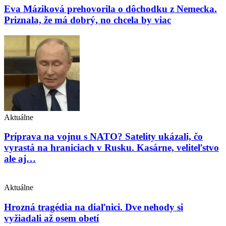
Eva Máziková prehovorila o dôchodku z Nemecka.
Priznala, že má dobrý, no chcela by viac
Aktuálne
Príprava na vojnu s NATO? Satelity ukázali, čo
vyrastá na hraniciach v Rusku. Kasárne, veliteľstvo
ale aj…
Aktuálne
Hrozná tragédia na diaľnici. Dve nehody si
vyžiadali až osem obetí