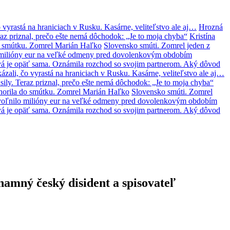
 vyrastá na hraniciach v Rusku. Kasárne, veliteľstvo ale aj…
Hrozná
az priznal, prečo ešte nemá dôchodok: „Je to moja chyba“
Kristína
o smútku. Zomrel Marián Haľko
Slovensko smúti. Zomrel jeden z
lo milióny eur na veľké odmeny pred dovolenkovým obdobím
á je opäť sama. Oznámila rozchod so svojim partnerom. Aký dôvod
zali, čo vyrastá na hraniciach v Rusku. Kasárne, veliteľstvo ale aj…
ily. Teraz priznal, prečo ešte nemá dôchodok: „Je to moja chyba“
norila do smútku. Zomrel Marián Haľko
Slovensko smúti. Zomrel
 uvoľnilo milióny eur na veľké odmeny pred dovolenkovým obdobím
á je opäť sama. Oznámila rozchod so svojim partnerom. Aký dôvod
namný český disident a spisovateľ