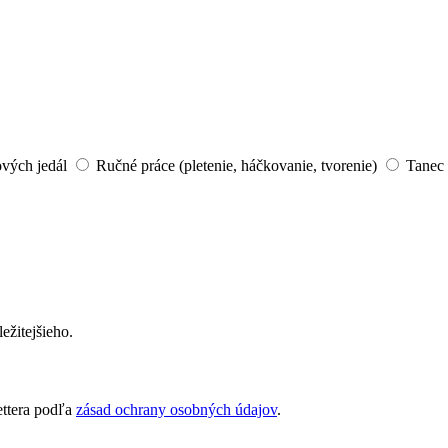
ových jedál
Ručné práce (pletenie, háčkovanie, tvorenie)
Tanec 
ežitejšieho.
ettera podľa
zásad ochrany osobných údajov
.