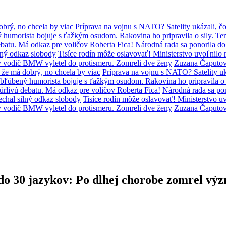
brý, no chcela by viac
Príprava na vojnu s NATO? Satelity ukázali, čo
humorista bojuje s ťažkým osudom. Rakovina ho pripravila o sily. Ter
batu. Má odkaz pre voličov Roberta Fica!
Národná rada sa ponorila d
lný odkaz slobody
Tisíce rodín môže oslavovať! Ministerstvo uvoľni
ý vodič BMW vyletel do protismeru. Zomreli dve ženy
Zuzana Čaputov
že má dobrý, no chcela by viac
Príprava na vojnu s NATO? Satelity uká
bľúbený humorista bojuje s ťažkým osudom. Rakovina ho pripravila o s
úrlivú debatu. Má odkaz pre voličov Roberta Fica!
Národná rada sa po
chal silný odkaz slobody
Tisíce rodín môže oslavovať! Ministerstvo
ý vodič BMW vyletel do protismeru. Zomreli dve ženy
Zuzana Čaputov
 do 30 jazykov: Po dlhej chorobe zomrel výz