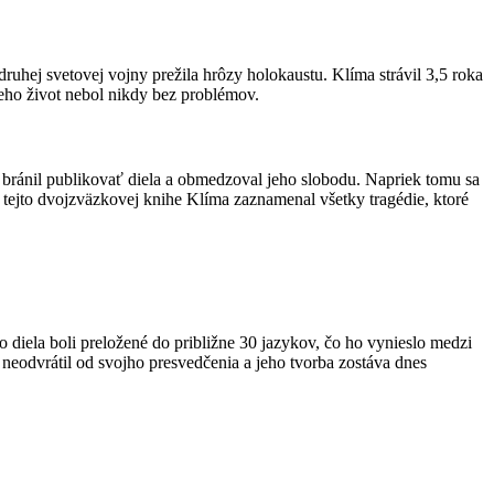
 druhej svetovej vojny prežila hrôzy holokaustu. Klíma strávil 3,5 roka
jeho život nebol nikdy bez problémov.
bránil publikovať diela a obmedzoval jeho slobodu. Napriek tomu sa
 tejto dvojzväzkovej knihe Klíma zaznamenal všetky tragédie, ktoré
 diela boli preložené do približne 30 jazykov, čo ho vynieslo medzi
neodvrátil od svojho presvedčenia a jeho tvorba zostáva dnes