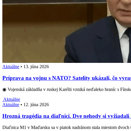
Aktuálne
•
13. júna 2026
Príprava na vojnu s NATO? Satelity ukázali, čo vyras
◉ Vojenská základňa v ruskej Karélii vzniká neďaleko hraníc s Fíns
Aktuálne
Aktuálne
•
12. júna 2026
Hrozná tragédia na diaľnici. Dve nehody si vyžiadali
Diaľnica M1 v Maďarsku sa v piatok nadránom stala miestom dvoch t