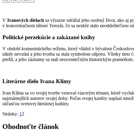
V
Ivanových dielach
sa výrazne odrážal jeho osobný život, ako aj pol
v koncentračnom tábore Terezín, čo sa neskôr stalo neoddeliteľnou s
Politické perzekúcie a zakázané knihy
V období komunistického režimu, ktorý vládol v bývalom Českoslove
nikdy nevzdal a jeho tvorba sa stala symbolom odporu. Všetky tieto ťa
prežil, a jeho záznamy sa stali neoceniteľným historickým prameňom.
Literárne dielo Ivana Klímy
Ivan Klíma sa vo svojej tvorbe venoval viacerým témam, ktoré vychádz
najznámejších autorov svojej doby. Počas svojej kariéry napísal mno
súčasťou svetovej literárnej kultúry.
Stránky:
1
2
Ohodnoťte článok