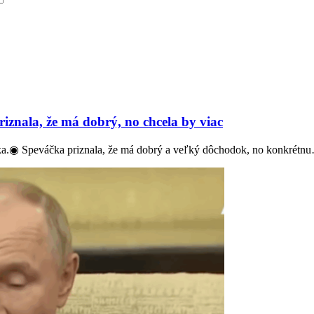
znala, že má dobrý, no chcela by viac
a.◉ Speváčka priznala, že má dobrý a veľký dôchodok, no konkrétn