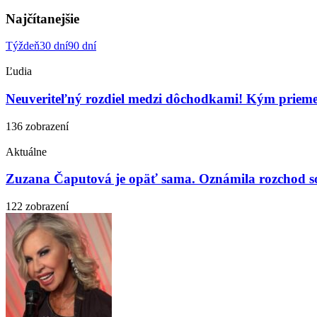
Najčítanejšie
Týždeň
30 dní
90 dní
Ľudia
Neuveriteľný rozdiel medzi dôchodkami! Kým priemern
136 zobrazení
Aktuálne
Zuzana Čaputová je opäť sama. Oznámila rozchod so
122 zobrazení