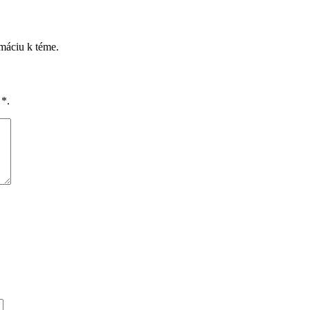
rmáciu k téme.
é
*
.