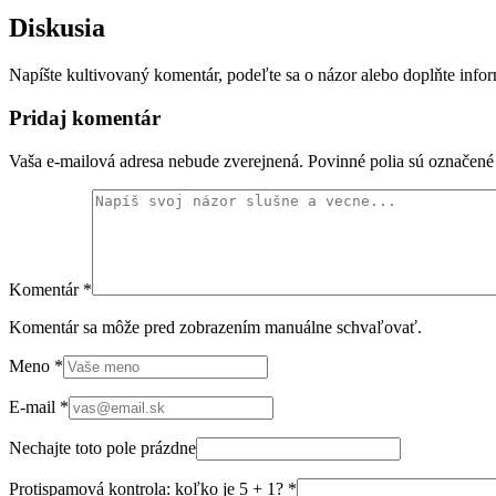
Diskusia
Napíšte kultivovaný komentár, podeľte sa o názor alebo doplňte info
Pridaj komentár
Vaša e-mailová adresa nebude zverejnená. Povinné polia sú označen
Komentár
*
Komentár sa môže pred zobrazením manuálne schvaľovať.
Meno
*
E-mail
*
Nechajte toto pole prázdne
Protispamová kontrola: koľko je 5 + 1?
*