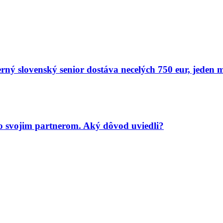
ý slovenský senior dostáva necelých 750 eur, jeden m
 svojim partnerom. Aký dôvod uviedli?