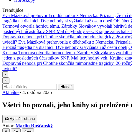
Horoskopy
Trendujúce
Eva Máziková prehovorila o dôchodku z Nemecka. Priznala, že má do
tragédia na diaľnici. Dve nehody si vyžiadali až osem obetí
Obľúbený 
Tormová otvorila horúcu tému. Zárobky Slovákov vyvolali búrlivú de
posledných účastníkov SNP. Mal úctyhodný vek. Krajine zanechal si
Dopravná nehoda pri Chotíne skončila mimoriadne tragicky. 26-ročn
uviedli?
Eva Máziková prehovorila o dôchodku z Nemecka. Priznala, 
Hrozná tragédia na diaľnici. Dve nehody si vyžiadali až osem obetí
O
Kristína Tormová otvorila horúcu tému. Zárobky Slovákov vyvolali b
jeden z posledných účastníkov SNP. Mal úctyhodný vek. Krajine zane
Dopravná nehoda pri Chotíne skončila mimoriadne tragicky. 26-ročn
uviedli?
›
×
Hľadať:
Hľadať
Aktuálne
•
4. októbra 2025
Všetci ho poznali, jeho knihy sú preložené
🖨 Vytlačiť stranu
Autor:
Martin Ruščanský
A
A+
A++