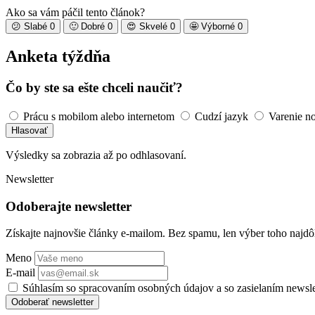
Ako sa vám páčil tento článok?
😕
Slabé
0
🙂
Dobré
0
😍
Skvelé
0
🤩
Výborné
0
Anketa týždňa
Čo by ste sa ešte chceli naučiť?
Prácu s mobilom alebo internetom
Cudzí jazyk
Varenie n
Hlasovať
Výsledky sa zobrazia až po odhlasovaní.
Newsletter
Odoberajte newsletter
Získajte najnovšie články e-mailom. Bez spamu, len výber toho najdôl
Meno
E-mail
Súhlasím so spracovaním osobných údajov a so zasielaním newsl
Odoberať newsletter