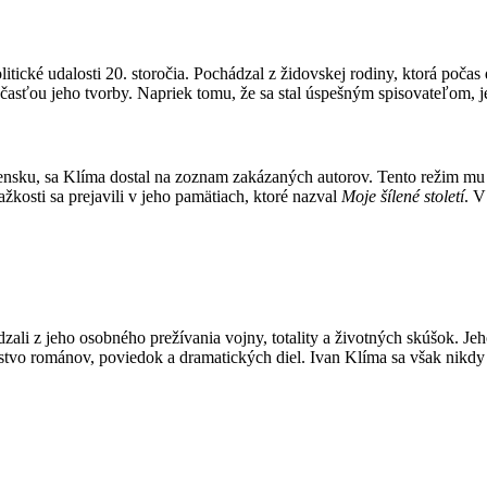
itické udalosti 20. storočia. Pochádzal z židovskej rodiny, ktorá počas
účasťou jeho tvorby. Napriek tomu, že sa stal úspešným spisovateľom, 
nsku, sa Klíma dostal na zoznam zakázaných autorov. Tento režim mu 
žkosti sa prejavili v jeho pamätiach, ktoré nazval
Moje šílené století
. V
ali z jeho osobného prežívania vojny, totality a životných skúšok. Jeho
žstvo románov, poviedok a dramatických diel. Ivan Klíma sa však nikdy 