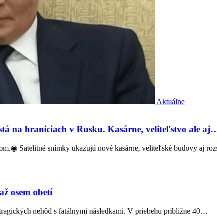
Aktuálne
tá na hraniciach v Rusku. Kasárne, veliteľstvo ale aj
kom.◉ Satelitné snímky ukazujú nové kasárne, veliteľské budovy aj ro
 až osem obetí
ragických nehôd s fatálnymi následkami. V priebehu približne 40…