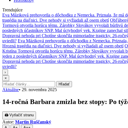
Horoskopy
Trendujúce
Eva Máziková prehovorila o dôchodku z Nemecka. Priznala, že má do
tragédia na diaľnici. Dve nehody si vyžiadali až osem obetí
Obľúbený 
Tormová otvorila horúcu tému. Zárobky Slovákov vyvolali búrlivú de
posledných účastníkov SNP. Mal úctyhodný vek. Krajine zanechal si
Dopravná nehoda pri Chotíne skončila mimoriadne tragicky. 26-ročn
uviedli?
Eva Máziková prehovorila o dôchodku z Nemecka. Priznala, 
Hrozná tragédia na diaľnici. Dve nehody si vyžiadali až osem obetí
O
Kristína Tormová otvorila horúcu tému. Zárobky Slovákov vyvolali b
jeden z posledných účastníkov SNP. Mal úctyhodný vek. Krajine zane
Dopravná nehoda pri Chotíne skončila mimoriadne tragicky. 26-ročn
uviedli?
›
×
Hľadať:
Hľadať
Aktuálne
•
29. novembra 2025
14-ročná Barbara zmizla bez stopy: Po týžd
🖨 Vytlačiť stranu
Autor:
Martin Ruščanský
A
A+
A++