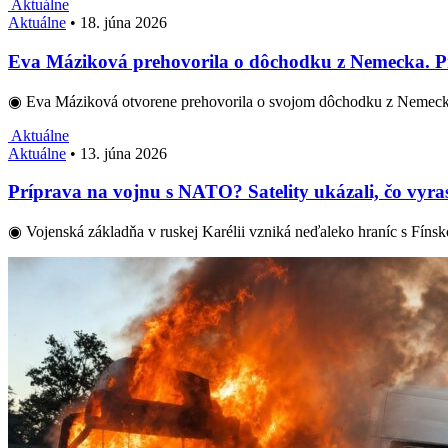
Aktuálne
Aktuálne
•
18. júna 2026
Eva Máziková prehovorila o dôchodku z Nemecka. Pri
◉ Eva Máziková otvorene prehovorila o svojom dôchodku z Nemeck
Aktuálne
Aktuálne
•
13. júna 2026
Príprava na vojnu s NATO? Satelity ukázali, čo vyras
◉ Vojenská základňa v ruskej Karélii vzniká neďaleko hraníc s Fíns