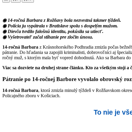
◉ 14-ročná Barbara z Rožňavy bola nezvestná takmer týždeň.
◉ Polícia ju vypátrala v Bratislave spolu s dospelým mužom.
◉ Dievča tvrdilo falošnú identitu, pokúsila sa utiecť.
◉ Vyšetrovateľ začal stíhanie pre zločin únosu.
14-ročná Barbara
z Krásnohorského Podhradia zmizla počas bežného 
pátranie. Do hľadania sa zapojili kriminalisti, dobrovoľníci aj špecia
ročný muž, s ktorým mala byť vopred dohodnutá. Ako sa Barbara do 
Viac sa dozviete na druhej strane článku. Kto za všetkým stojí a č
Pátranie po 14-ročnej Barbore vyvolalo obrovský ro
14-ročná Barbara
, ktorá zmizla minulý týždeň v Rožňavskom okrese
Policajného zboru v Košiciach.
To nie je v