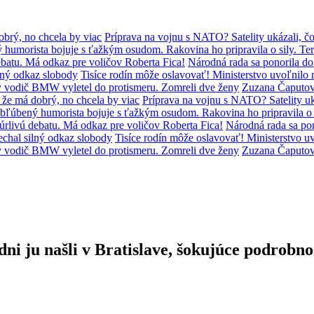
brý, no chcela by viac
Príprava na vojnu s NATO? Satelity ukázali, čo
humorista bojuje s ťažkým osudom. Rakovina ho pripravila o sily. Ter
batu. Má odkaz pre voličov Roberta Fica!
Národná rada sa ponorila d
lný odkaz slobody
Tisíce rodín môže oslavovať! Ministerstvo uvoľni
ý vodič BMW vyletel do protismeru. Zomreli dve ženy
Zuzana Čaputov
že má dobrý, no chcela by viac
Príprava na vojnu s NATO? Satelity uká
bľúbený humorista bojuje s ťažkým osudom. Rakovina ho pripravila o s
úrlivú debatu. Má odkaz pre voličov Roberta Fica!
Národná rada sa po
chal silný odkaz slobody
Tisíce rodín môže oslavovať! Ministerstvo
ý vodič BMW vyletel do protismeru. Zomreli dve ženy
Zuzana Čaputov
ni ju našli v Bratislave, šokujúce podrobno