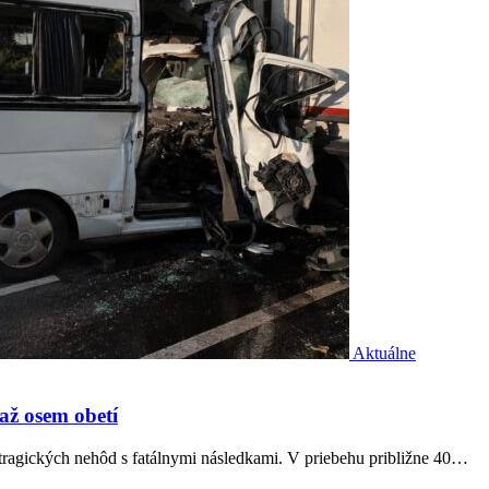
Aktuálne
 až osem obetí
ragických nehôd s fatálnymi následkami. V priebehu približne 40…