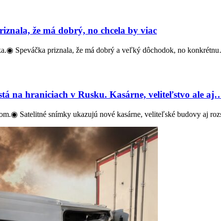
znala, že má dobrý, no chcela by viac
a.◉ Speváčka priznala, že má dobrý a veľký dôchodok, no konkrétn
tá na hraniciach v Rusku. Kasárne, veliteľstvo ale aj
kom.◉ Satelitné snímky ukazujú nové kasárne, veliteľské budovy aj ro