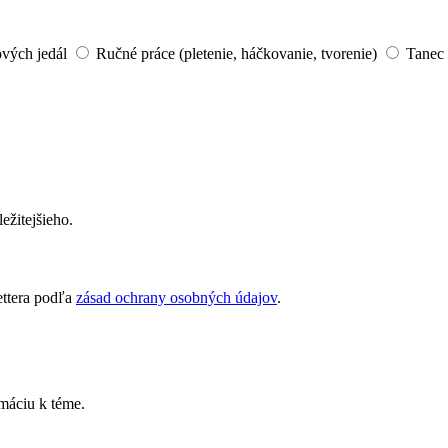
ových jedál
Ručné práce (pletenie, háčkovanie, tvorenie)
Tanec 
ežitejšieho.
ettera podľa
zásad ochrany osobných údajov
.
rmáciu k téme.