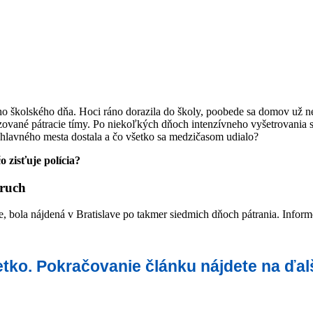
školského dňa. Hoci ráno dorazila do školy, poobede sa domov už nevrá
lizované pátracie tímy. Po niekoľkých dňoch intenzívneho vyšetrovania sa
hlavného mesta dostala a čo všetko sa medzičasom udialo?
o zisťuje polícia?
zruch
, bola nájdená v Bratislave po takmer siedmich dňoch pátrania. Infor
šetko. Pokračovanie článku nájdete na ďal