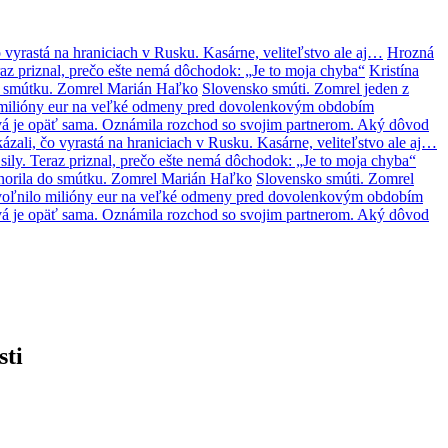
 vyrastá na hraniciach v Rusku. Kasárne, veliteľstvo ale aj…
Hrozná
az priznal, prečo ešte nemá dôchodok: „Je to moja chyba“
Kristína
o smútku. Zomrel Marián Haľko
Slovensko smúti. Zomrel jeden z
lo milióny eur na veľké odmeny pred dovolenkovým obdobím
á je opäť sama. Oznámila rozchod so svojim partnerom. Aký dôvod
zali, čo vyrastá na hraniciach v Rusku. Kasárne, veliteľstvo ale aj…
ily. Teraz priznal, prečo ešte nemá dôchodok: „Je to moja chyba“
norila do smútku. Zomrel Marián Haľko
Slovensko smúti. Zomrel
 uvoľnilo milióny eur na veľké odmeny pred dovolenkovým obdobím
á je opäť sama. Oznámila rozchod so svojim partnerom. Aký dôvod
sti