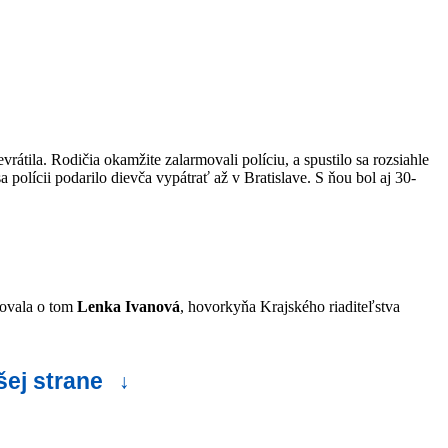
tila. Rodičia okamžite zalarmovali políciu, a spustilo sa rozsiahle
 polícii podarilo dievča vypátrať až v Bratislave. S ňou bol aj 30-
movala o tom
Lenka Ivanová
, hovorkyňa Krajského riaditeľstva
šej strane
↓