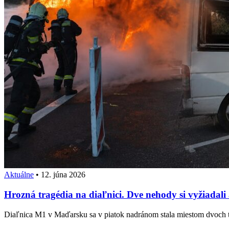
Aktuálne
•
12. júna 2026
Hrozná tragédia na diaľnici. Dve nehody si vyžiadali
Diaľnica M1 v Maďarsku sa v piatok nadránom stala miestom dvoch t