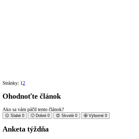
Stránky:
1
2
Ohodnoťte článok
Ako sa vám páčil tento článok?
😕
Slabé
0
🙂
Dobré
0
😍
Skvelé
0
🤩
Výborné
0
Anketa týždňa