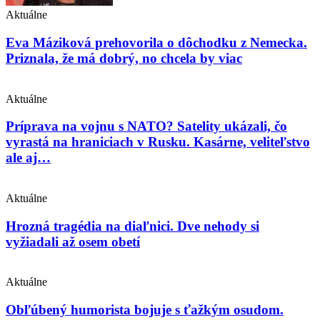
Aktuálne
Eva Máziková prehovorila o dôchodku z Nemecka.
Priznala, že má dobrý, no chcela by viac
Aktuálne
Príprava na vojnu s NATO? Satelity ukázali, čo
vyrastá na hraniciach v Rusku. Kasárne, veliteľstvo
ale aj…
Aktuálne
Hrozná tragédia na diaľnici. Dve nehody si
vyžiadali až osem obetí
Aktuálne
Obľúbený humorista bojuje s ťažkým osudom.