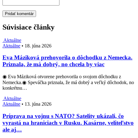
Súvisiace články
Aktuálne
Aktuálne
•
18. júna 2026
Eva Máziková prehovorila o dôchodku z Nemecka.
Priznala, že má dobrý, no chcela by viac
◉ Eva Máziková otvorene prehovorila o svojom dôchodku z
Nemecka.◉ Speváčka priznala, že má dobrý a veľký dôchodok, no
konkrétnu…
Aktuálne
Aktuálne
•
13. júna 2026
Príprava na vojnu s NATO? Satelity ukázali, čo
vyrastá na hraniciach v Rusku. Kasárne, veliteľstvo
ale aj…