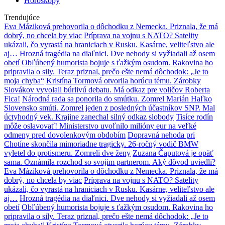
Horoskopy
Trendujúce
Eva Máziková prehovorila o dôchodku z Nemecka. Priznala, že má
dobrý, no chcela by viac
Príprava na vojnu s NATO? Satelity
ukázali, čo vyrastá na hraniciach v Rusku. Kasárne, veliteľstvo ale
aj…
Hrozná tragédia na diaľnici. Dve nehody si vyžiadali až osem
obetí
Obľúbený humorista bojuje s ťažkým osudom. Rakovina ho
pripravila o sily. Teraz priznal, prečo ešte nemá dôchodok: „Je to
moja chyba“
Kristína Tormová otvorila horúcu tému. Zárobky
Slovákov vyvolali búrlivú debatu. Má odkaz pre voličov Roberta
Fica!
Národná rada sa ponorila do smútku. Zomrel Marián Haľko
Slovensko smúti. Zomrel jeden z posledných účastníkov SNP. Mal
úctyhodný vek. Krajine zanechal silný odkaz slobody
Tisíce rodín
môže oslavovať! Ministerstvo uvoľnilo milióny eur na veľké
odmeny pred dovolenkovým obdobím
Dopravná nehoda pri
Chotíne skončila mimoriadne tragicky. 26-ročný vodič BMW
vyletel do protismeru. Zomreli dve ženy
Zuzana Čaputová je opäť
sama. Oznámila rozchod so svojim partnerom. Aký dôvod uviedli?
Eva Máziková prehovorila o dôchodku z Nemecka. Priznala, že má
dobrý, no chcela by viac
Príprava na vojnu s NATO? Satelity
ukázali, čo vyrastá na hraniciach v Rusku. Kasárne, veliteľstvo ale
aj…
Hrozná tragédia na diaľnici. Dve nehody si vyžiadali až osem
obetí
Obľúbený humorista bojuje s ťažkým osudom. Rakovina ho
pripravila o sily. Teraz priznal, prečo ešte nemá dôchodok: „Je to