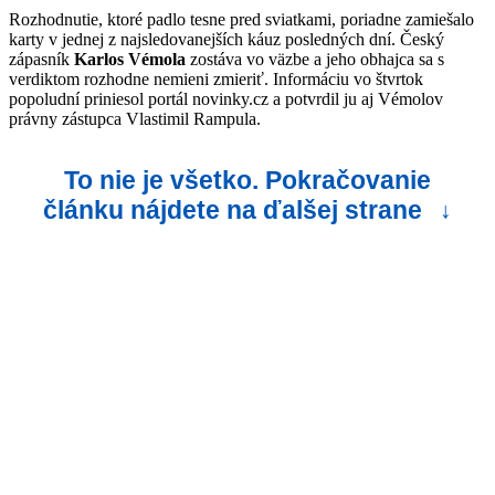
Rozhodnutie, ktoré padlo tesne pred sviatkami, poriadne zamiešalo
karty v jednej z najsledovanejších káuz posledných dní. Český
zápasník
Karlos Vémola
zostáva vo väzbe a jeho obhajca sa s
verdiktom rozhodne nemieni zmieriť. Informáciu vo štvrtok
popoludní priniesol portál novinky.cz a potvrdil ju aj Vémolov
právny zástupca Vlastimil Rampula.
To nie je všetko. Pokračovanie
článku nájdete na ďalšej strane
↓