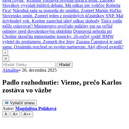
moja chyba“
Kristína Tormová otvorila horúcu tému. Zárobky
Slovákov vyvolali búrlivú debatu. Má odkaz pre voličov Roberta
Fica!
Národná rada sa ponorila do smútku. Zomrel Marián Haľko
Slovensko smúti. Zomrel jeden z posledných účastníkov SNP. Mal
úctyhodný vek. Krajine zanechal silný odkaz slobody
Tisíce rodín
môže oslavovať! Ministerstvo uvoľnilo milióny eur na veľké
odmeny pred dovolenkovým obdobím
Dopravná nehoda pri
Chotíne skončila mimoriadne tragicky. 26-ročný vodič BMW
vyletel do protismeru. Zomreli dve ženy
Zuzana Čaputová je opäť
sama. Oznámila rozchod so svojim partnerom. Aký dôvod uviedli?
›
×
Hľadať:
Hľadať
Aktuálne
•
26. decembra 2025
Padlo rozhodnutie: Vieme, prečo Karlos
zostáva vo väzbe
Vytlačiť stranu
Autor:
Magdaléna Poláková
A
A+
A++