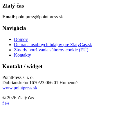
Zlatý čas
Email
: pointpress@pointpress.sk
Navigácia
Domov
Ochrana osobných údajov pre ZlatyCas.sk
Zásady používania súborov cookie (EÚ)
Kontakty
Kontakt / widget
PointPress s. r. o.
Dobrianskeho 1670/23 066 01 Humenné
www.pointpress.sk
© 2026 Zlatý čas
f
◎