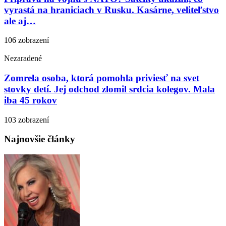
vyrastá na hraniciach v Rusku. Kasárne, veliteľstvo
ale aj…
106 zobrazení
Nezaradené
Zomrela osoba, ktorá pomohla priviesť na svet
stovky detí. Jej odchod zlomil srdcia kolegov. Mala
iba 45 rokov
103 zobrazení
Najnovšie články