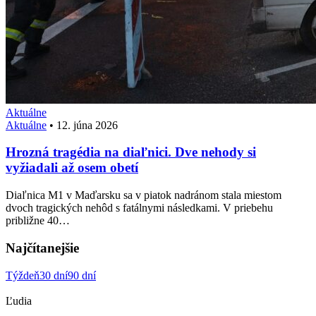
Aktuálne
Aktuálne
•
12. júna 2026
Hrozná tragédia na diaľnici. Dve nehody si
vyžiadali až osem obetí
Diaľnica M1 v Maďarsku sa v piatok nadránom stala miestom
dvoch tragických nehôd s fatálnymi následkami. V priebehu
približne 40…
Najčítanejšie
Týždeň
30 dní
90 dní
Ľudia