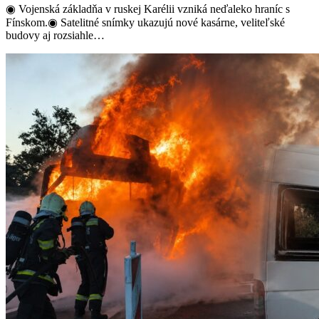
◉ Vojenská základňa v ruskej Karélii vzniká neďaleko hraníc s
Fínskom.◉ Satelitné snímky ukazujú nové kasárne, veliteľské
budovy aj rozsiahle…