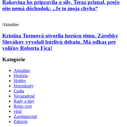
Rakovina ho pripravila o sily. Teraz priznal, prečo
ešte nemá dôchodok: „Je to moja chyba“
Aktuálne
Kristína Tormová otvorila horúcu tému. Zárobky
Slovákov vyvolali búrlivú debatu. Má odkaz pre
voličov Roberta Fica!
Kategórie
Aktuálne
História
Hobby
Horoskopy
Ľudia
Nezaradené
Rady a tipy
Retro svet
viral
Zaujímavosti
Zdravie