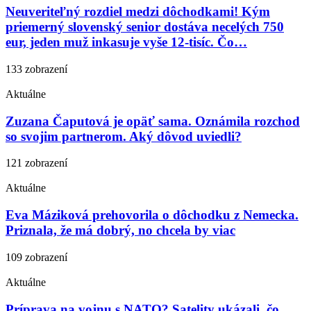
Neuveriteľný rozdiel medzi dôchodkami! Kým
priemerný slovenský senior dostáva necelých 750
eur, jeden muž inkasuje vyše 12-tisíc. Čo…
133 zobrazení
Aktuálne
Zuzana Čaputová je opäť sama. Oznámila rozchod
so svojim partnerom. Aký dôvod uviedli?
121 zobrazení
Aktuálne
Eva Máziková prehovorila o dôchodku z Nemecka.
Priznala, že má dobrý, no chcela by viac
109 zobrazení
Aktuálne
Príprava na vojnu s NATO? Satelity ukázali, čo