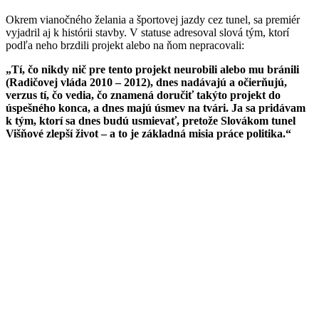
Okrem vianočného želania a športovej jazdy cez tunel, sa premiér
vyjadril aj k histórii stavby. V statuse adresoval slová tým, ktorí
podľa neho brzdili projekt alebo na ňom nepracovali:
„Tí, čo nikdy nič pre tento projekt neurobili alebo mu bránili
(Radičovej vláda 2010 – 2012), dnes nadávajú a očierňujú,
verzus tí, čo vedia, čo znamená doručiť takýto projekt do
úspešného konca, a dnes majú úsmev na tvári. Ja sa pridávam
k tým, ktorí sa dnes budú usmievať, pretože Slovákom tunel
Višňové zlepší život – a to je základná misia práce politika.“