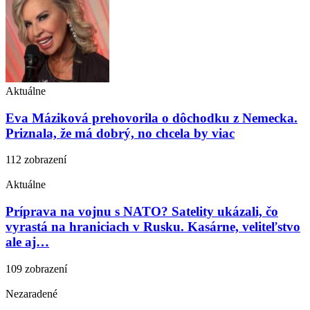
Aktuálne
Eva Máziková prehovorila o dôchodku z Nemecka.
Priznala, že má dobrý, no chcela by viac
112 zobrazení
Aktuálne
Príprava na vojnu s NATO? Satelity ukázali, čo
vyrastá na hraniciach v Rusku. Kasárne, veliteľstvo
ale aj…
109 zobrazení
Nezaradené