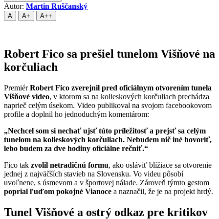
Autor:
Martin Ruščanský
A
A+
A++
Robert Fico sa prešiel tunelom Višňové na
korčuliach
Premiér
Robert Fico zverejnil pred oficiálnym otvorením tunela
Višňové video
, v ktorom sa na kolieskových korčuliach prechádza
naprieč celým úsekom. Video publikoval na svojom facebookovom
profile a doplnil ho jednoduchým komentárom:
„Nechcel som si nechať ujsť túto príležitosť a prejsť sa celým
tunelom na kolieskových korčuliach. Nebudem nič iné hovoriť,
lebo budem za dve hodiny oficiálne rečniť.“
Fico tak
zvolil netradičnú formu
, ako osláviť blížiace sa otvorenie
jednej z najväčších stavieb na Slovensku. Vo videu pôsobí
uvoľnene, s úsmevom a v športovej nálade. Zároveň týmto gestom
poprial ľuďom pokojné Vianoce
a naznačil, že je na projekt hrdý.
Tunel Višňové a ostrý odkaz pre kritikov