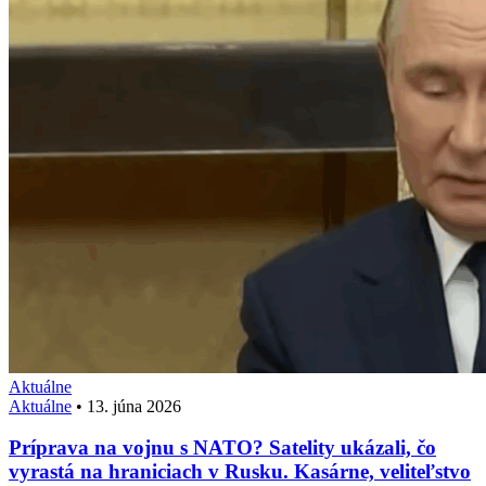
Aktuálne
Aktuálne
•
13. júna 2026
Príprava na vojnu s NATO? Satelity ukázali, čo
vyrastá na hraniciach v Rusku. Kasárne, veliteľstvo