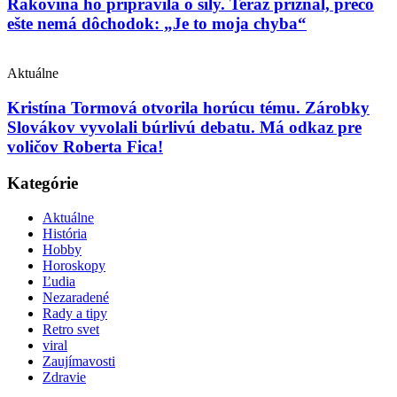
Rakovina ho pripravila o sily. Teraz priznal, prečo
ešte nemá dôchodok: „Je to moja chyba“
Aktuálne
Kristína Tormová otvorila horúcu tému. Zárobky
Slovákov vyvolali búrlivú debatu. Má odkaz pre
voličov Roberta Fica!
Kategórie
Aktuálne
História
Hobby
Horoskopy
Ľudia
Nezaradené
Rady a tipy
Retro svet
viral
Zaujímavosti
Zdravie