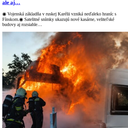
ale aj…
◉ Vojenská základňa v ruskej Karélii vzniká neďaleko hraníc s
Fínskom.◉ Satelitné snímky ukazujú nové kasárne, veliteľské
budovy aj rozsiahle…