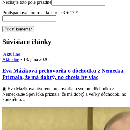
Nechajte toto pole prázdne
Protispamová kontrola: koľko je 3 + 1?
*
Súvisiace články
Aktuálne
Aktuálne
•
18. júna 2026
Eva Máziková prehovorila o dôchodku z Nemecka.
Priznala, že má dobrý, no chcela by viac
◉ Eva Máziková otvorene prehovorila o svojom dôchodku z
Nemecka.◉ Speváčka priznala, že má dobrý a veľký dôchodok, no
konkrétnu…