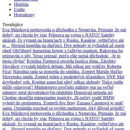
História
Ľudia
Horoskopy
Trendujúce
Eva Máziková prehovorila o dôchodku z Nemecka. Priznala, že má
dobrý, no chcela by viac
Príprava na vojnu s NATO? Satelity
ukázali, čo vyrastá na hraniciach v Rusku. Kasárne, veliteľstvo ale
aj…
Hrozná tragédia na diaľnici. Dve nehody si vyžiadali až osem
obetí
Obľúbený humorista bojuje s ťažkým osudom. Rakovina ho
pripravila o sily. Teraz priznal, prečo ešte nemá dôchodok: „Je to
moja chyba“
Kristína Tormová otvorila horúcu tému. Zárobky
Slovákov vyvolali búrlivú debatu. Má odkaz pre voličov Roberta
Fica!
Národná rada sa ponorila do smútku. Zomrel Marián Haľko
Slovensko smúti. Zomrel jeden z posledných účastníkov SNP. Mal
úctyhodný vek. Krajine zanechal silný odkaz slobody
Tisíce rodín
môže oslavovať! Ministerstvo uvoľnilo milióny eur na veľké
odmeny pred dovolenkovým obdobím
Dopravná nehoda pri
Chotíne skončila mimoriadne tragicky. 26-ročný vodič BMW
vyletel do protismeru. Zomreli dve ženy
Zuzana Čaputová je opäť
sama. Oznámila rozchod so svojim partnerom. Aký dôvod uviedli?
Eva Máziková prehovorila o dôchodku z Nemecka. Priznala, že má
dobrý, no chcela by viac
Príprava na vojnu s NATO? Satelity
ukázali, čo vyrastá na hraniciach v Rusku. Kasárne, veliteľstvo ale
aj…
Hrozná tragédia na diaľnici. Dve nehody si vyžiadali až osem