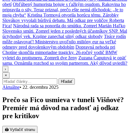
obetí
Obľúbený humorista bojuje s ťažkým osudom. Rakovina ho
pripravila o sily. Teraz priznal, prečo ešte nemá dôchodok: „Je to
moja chyba“
Kristína Tormová otvorila horúcu tému. Zárobky
Slovákov vyvolali búrlivú debatu. Má odkaz pre voličov Roberta
Fica!
Národná rada sa ponorila do smútku. Zomrel Marián Haľko
Slovensko smúti. Zomrel jeden z posledných účastníkov SNP. Mal
úctyhodný vek. Krajine zanechal silný odkaz slobody
Tisíce rodín
môže oslavovať! Ministerstvo uvoľnilo milióny eur na veľké
odmeny pred dovolenkovým obdobím
Dopravná nehoda pri
Chotíne skončila mimoriadne tragicky. 26-ročný vodič BMW
vyletel do protismeru. Zomreli dve ženy
Zuzana Čaputová je opäť
sama. Oznámila rozchod so svojim partnerom. Aký dôvod uviedli?
›
×
Hľadať:
Hľadať
Aktuálne
•
22. decembra 2025
Prečo sa Fico usmieva v tuneli Višňové?
Premiér má dôvod na radosť aj odkaz
pre kritikov
🖨 Vytlačiť stranu