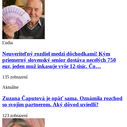
Ľudia
Neuveriteľný rozdiel medzi dôchodkami! Kým
priemerný slovenský senior dostáva necelých 750
eur, jeden muž inkasuje vyše 12-tisíc. Čo…
135 zobrazení
Aktuálne
Zuzana Čaputová je opäť sama. Oznámila rozchod
so svojim partnerom. Aký dôvod uviedli?
123 zobrazení