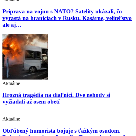
Príprava na vojnu s NATO? Satelity ukázali, čo
vyrastá na hraniciach v Rusku. Kasárne, veliteľstvo
ale aj…
Aktuálne
Hrozná tragédia na diaľnici. Dve nehody si
vyžiadali až osem obetí
Aktuálne
Obľúbený humorista bojuje s ťažkým osudom.