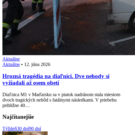
Aktuálne
Aktuálne
•
12. júna 2026
Hrozná tragédia na diaľnici. Dve nehody si
vyžiadali až osem obetí
Diaľnica M1 v Maďarsku sa v piatok nadránom stala miestom
dvoch tragických nehôd s fatálnymi následkami. V priebehu
približne 40…
Najčítanejšie
Týždeň
30 dní
90 dní