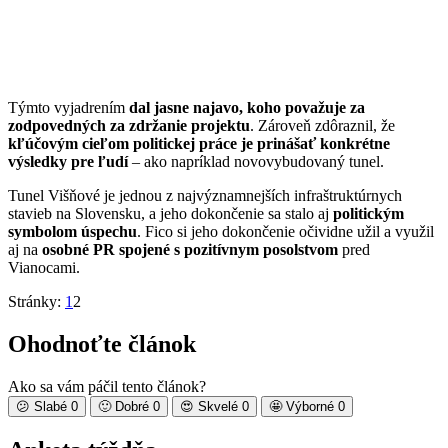
Týmto vyjadrením
dal jasne najavo, koho považuje za
zodpovedných za zdržanie projektu
. Zároveň zdôraznil, že
kľúčovým cieľom politickej práce je prinášať konkrétne
výsledky pre ľudí
– ako napríklad novovybudovaný tunel.
Tunel Višňové je jednou z najvýznamnejších infraštruktúrnych
stavieb na Slovensku, a jeho dokončenie sa stalo aj
politickým
symbolom úspechu
. Fico si jeho dokončenie očividne užil a využil
aj na
osobné PR spojené s pozitívnym posolstvom
pred
Vianocami.
Stránky:
1
2
Ohodnoťte článok
Ako sa vám páčil tento článok?
😕
Slabé
0
🙂
Dobré
0
😍
Skvelé
0
🤩
Výborné
0