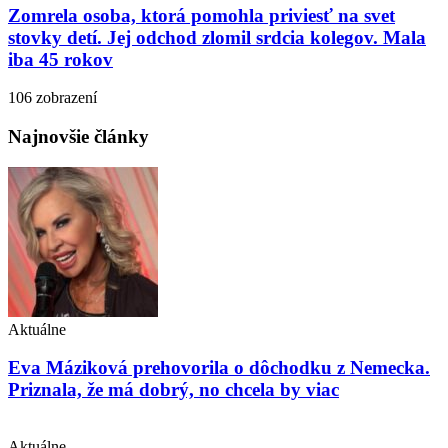
Zomrela osoba, ktorá pomohla priviesť na svet
stovky detí. Jej odchod zlomil srdcia kolegov. Mala
iba 45 rokov
106 zobrazení
Najnovšie články
Aktuálne
Eva Máziková prehovorila o dôchodku z Nemecka.
Priznala, že má dobrý, no chcela by viac
Aktuálne