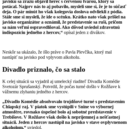
javisku sa zrazu objavil herec s červenou tvárou, ktorý sa
potácal. Najprv nás to aj pobavilo, mysleli sme si, že je to súčasť
deja. O pár minút ho však kolegovia doslova odvliekli z pódia.
Stále sme si mysleli, že ide o scénku. Krátko nato však prišiel na
javisko organizátor a oznámil, že predstavenie sa ruší, pričom
sa nám veľmi ospravedlňoval. Ako dôvod uviedol zdravotnú
indispozíciu jedného z hercov,“
opísal jeden z divákov.
Neskôr sa ukázalo, že išlo práve o Pavla Plevčíka, ktorý mal
nastúpiť na javisko pod vplyvom alkoholu.
Divadlo priznalo, čo sa stalo
K celej situácii sa vyjadril aj umelecký riaditeľ Divadla Komédie
Svetozár Sprušanský. Potvrdil, že počas turné došlo v Rožňave k
vážnemu zlyhaniu jedného z hercov.
„Divadlo Komédie absolvovalo trojdňové turné s predstavením
Chlapský raj. V piatok sme vystúpili v Snine vo výbornej
atmosfére, rovnako úspešné bolo aj sobotné predstavenie v
Trebišove. V Rožňave však došlo k nepríjemnej a nešťastnej
situácii. Jeden z hercov nastúpil na javisko v stave ovplyvnenom
alkoholom,“
uviedol.