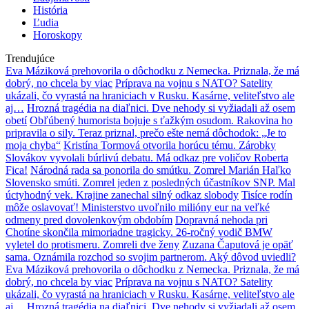
História
Ľudia
Horoskopy
Trendujúce
Eva Máziková prehovorila o dôchodku z Nemecka. Priznala, že má
dobrý, no chcela by viac
Príprava na vojnu s NATO? Satelity
ukázali, čo vyrastá na hraniciach v Rusku. Kasárne, veliteľstvo ale
aj…
Hrozná tragédia na diaľnici. Dve nehody si vyžiadali až osem
obetí
Obľúbený humorista bojuje s ťažkým osudom. Rakovina ho
pripravila o sily. Teraz priznal, prečo ešte nemá dôchodok: „Je to
moja chyba“
Kristína Tormová otvorila horúcu tému. Zárobky
Slovákov vyvolali búrlivú debatu. Má odkaz pre voličov Roberta
Fica!
Národná rada sa ponorila do smútku. Zomrel Marián Haľko
Slovensko smúti. Zomrel jeden z posledných účastníkov SNP. Mal
úctyhodný vek. Krajine zanechal silný odkaz slobody
Tisíce rodín
môže oslavovať! Ministerstvo uvoľnilo milióny eur na veľké
odmeny pred dovolenkovým obdobím
Dopravná nehoda pri
Chotíne skončila mimoriadne tragicky. 26-ročný vodič BMW
vyletel do protismeru. Zomreli dve ženy
Zuzana Čaputová je opäť
sama. Oznámila rozchod so svojim partnerom. Aký dôvod uviedli?
Eva Máziková prehovorila o dôchodku z Nemecka. Priznala, že má
dobrý, no chcela by viac
Príprava na vojnu s NATO? Satelity
ukázali, čo vyrastá na hraniciach v Rusku. Kasárne, veliteľstvo ale
aj…
Hrozná tragédia na diaľnici. Dve nehody si vyžiadali až osem