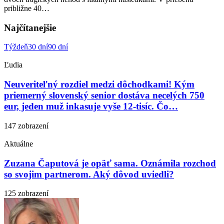
približne 40…
Najčítanejšie
Týždeň
30 dní
90 dní
Ľudia
Neuveriteľný rozdiel medzi dôchodkami! Kým
priemerný slovenský senior dostáva necelých 750
eur, jeden muž inkasuje vyše 12-tisíc. Čo…
147 zobrazení
Aktuálne
Zuzana Čaputová je opäť sama. Oznámila rozchod
so svojim partnerom. Aký dôvod uviedli?
125 zobrazení