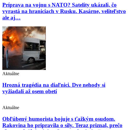
Príprava na vojnu s NATO? Satelity ukázali, čo
vyrastá na hraniciach v Rusku. Kasárne, veliteľstvo
ale aj…
Aktuálne
Hrozná tragédia na diaľnici. Dve nehody si
vyžiadali až osem obetí
Aktuálne
Obľúbený humorista bojuje s ťažkým osudom.
Rakovina ho pripravila o sily. Teraz priznal, prečo