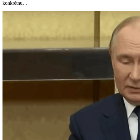
konkrétnu…