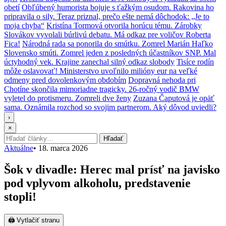
obetí
Obľúbený humorista bojuje s ťažkým osudom. Rakovina ho
pripravila o sily. Teraz priznal, prečo ešte nemá dôchodok: „Je to
moja chyba“
Kristína Tormová otvorila horúcu tému. Zárobky
Slovákov vyvolali búrlivú debatu. Má odkaz pre voličov Roberta
Fica!
Národná rada sa ponorila do smútku. Zomrel Marián Haľko
Slovensko smúti. Zomrel jeden z posledných účastníkov SNP. Mal
úctyhodný vek. Krajine zanechal silný odkaz slobody
Tisíce rodín
môže oslavovať! Ministerstvo uvoľnilo milióny eur na veľké
odmeny pred dovolenkovým obdobím
Dopravná nehoda pri
Chotíne skončila mimoriadne tragicky. 26-ročný vodič BMW
vyletel do protismeru. Zomreli dve ženy
Zuzana Čaputová je opäť
sama. Oznámila rozchod so svojim partnerom. Aký dôvod uviedli?
›
×
Hľadať:
Hľadať
Aktuálne
•
18. marca 2026
Šok v divadle: Herec mal prísť na javisko
pod vplyvom alkoholu, predstavenie
stopli!
🖨 Vytlačiť stranu