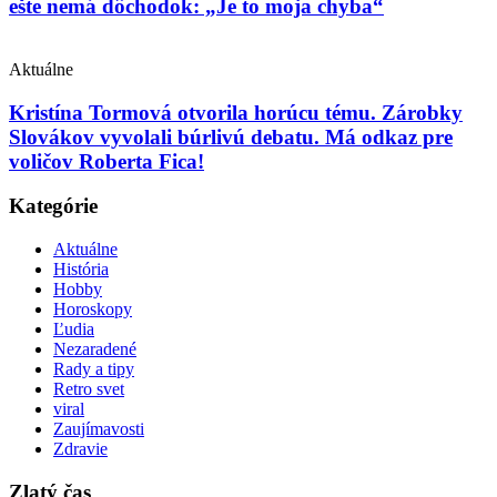
ešte nemá dôchodok: „Je to moja chyba“
Aktuálne
Kristína Tormová otvorila horúcu tému. Zárobky
Slovákov vyvolali búrlivú debatu. Má odkaz pre
voličov Roberta Fica!
Kategórie
Aktuálne
História
Hobby
Horoskopy
Ľudia
Nezaradené
Rady a tipy
Retro svet
viral
Zaujímavosti
Zdravie
Zlatý čas