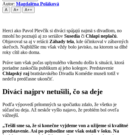
Autor:
Magdaléna Poláková
A
A+
A++
Herci ako Pavol Plevčík si diváci spájajú najmä s divadlom, no
mnohí ho poznajú aj zo seriálov
Susedia
či
Chlapi neplačú
.
Objavoval sa aj v relácii
Záhady tela
, kde účinkoval v zábavných
skečoch. Najbližšie mu však vždy bolo javisko, na ktorom sa dlhé
roky cítil ako doma.
Práve tam však počas uplynulého víkendu došlo k situácii, ktorá
poriadne zaskočila publikum aj jeho kolegov. Predstavenie
Chlapský raj
bratislavského Divadla Komédie museli totiž v
nedeľu predčasne ukončiť.
Diváci najprv netušili, čo sa deje
Podľa výpovedí prítomných sa spočiatku zdalo, že všetko je
súčasťou deja. Až neskôr vyšlo najavo, že problém bol oveľa
vážnejší.
„Tešili sme sa, že si konečne vyjdeme von a užijeme si kvalitné
predstavenie. Asi po polhodine sme však ostali v šoku. Na