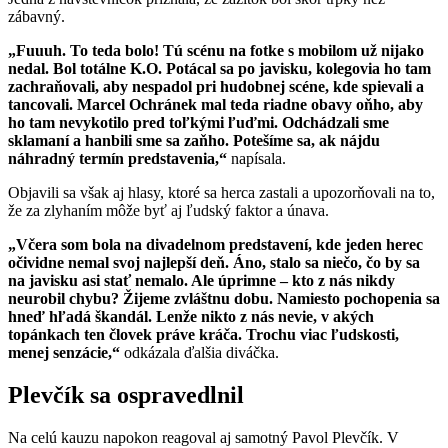
zábavný.
„Fuuuh. To teda bolo! Tú scénu na fotke s mobilom už nijako
nedal. Bol totálne K.O. Potácal sa po javisku, kolegovia ho tam
zachraňovali, aby nespadol pri hudobnej scéne, kde spievali a
tancovali. Marcel Ochránek mal teda riadne obavy oňho, aby
ho tam nevykotilo pred toľkými ľuďmi. Odchádzali sme
sklamaní a hanbili sme sa zaňho. Potešíme sa, ak nájdu
náhradný termín predstavenia,“
napísala.
Objavili sa však aj hlasy, ktoré sa herca zastali a upozorňovali na to,
že za zlyhaním môže byť aj ľudský faktor a únava.
„Včera som bola na divadelnom predstavení, kde jeden herec
očividne nemal svoj najlepší deň. Áno, stalo sa niečo, čo by sa
na javisku asi stať nemalo. Ale úprimne – kto z nás nikdy
neurobil chybu? Žijeme zvláštnu dobu. Namiesto pochopenia sa
hneď hľadá škandál. Lenže nikto z nás nevie, v akých
topánkach ten človek práve kráča. Trochu viac ľudskosti,
menej senzácie,“
odkázala ďalšia diváčka.
Plevčík sa ospravedlnil
Na celú kauzu napokon reagoval aj samotný Pavol Plevčík. V