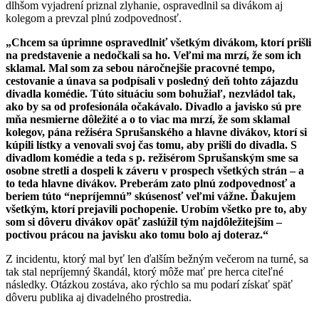
dlhšom vyjadrení priznal zlyhanie, ospravedlnil sa divákom aj
kolegom a prevzal plnú zodpovednosť.
„Chcem sa úprimne ospravedlniť všetkým divákom, ktorí prišli
na predstavenie a nedočkali sa ho. Veľmi ma mrzí, že som ich
sklamal. Mal som za sebou náročnejšie pracovné tempo,
cestovanie a únava sa podpísali v posledný deň tohto zájazdu
divadla komédie. Túto situáciu som bohužiaľ, nezvládol tak,
ako by sa od profesionála očakávalo. Divadlo a javisko sú pre
mňa nesmierne dôležité a o to viac ma mrzí, že som sklamal
kolegov, pána režiséra Sprušanského a hlavne divákov, ktorí si
kúpili lístky a venovali svoj čas tomu, aby prišli do divadla. S
divadlom komédie a teda s p. režisérom Sprušanským sme sa
osobne stretli a dospeli k záveru v prospech všetkých strán – a
to teda hlavne divákov. Preberám zato plnú zodpovednosť a
beriem túto “nepríjemnú” skúsenosť veľmi vážne. Ďakujem
všetkým, ktorí prejavili pochopenie. Urobím všetko pre to, aby
som si dôveru divákov opäť zaslúžil tým najdôležitejším –
poctivou prácou na javisku ako tomu bolo aj doteraz.“
Z incidentu, ktorý mal byť len ďalším bežným večerom na turné, sa
tak stal nepríjemný škandál, ktorý môže mať pre herca citeľné
následky. Otázkou zostáva, ako rýchlo sa mu podarí získať späť
dôveru publika aj divadelného prostredia.