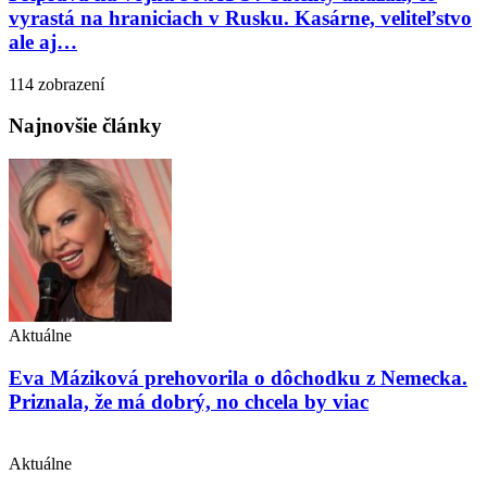
vyrastá na hraniciach v Rusku. Kasárne, veliteľstvo
ale aj…
114 zobrazení
Najnovšie články
Aktuálne
Eva Máziková prehovorila o dôchodku z Nemecka.
Priznala, že má dobrý, no chcela by viac
Aktuálne