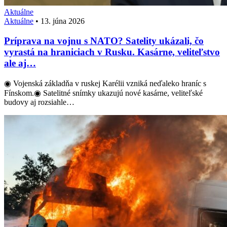
Aktuálne
Aktuálne
•
13. júna 2026
Príprava na vojnu s NATO? Satelity ukázali, čo
vyrastá na hraniciach v Rusku. Kasárne, veliteľstvo
ale aj…
◉ Vojenská základňa v ruskej Karélii vzniká neďaleko hraníc s
Fínskom.◉ Satelitné snímky ukazujú nové kasárne, veliteľské
budovy aj rozsiahle…