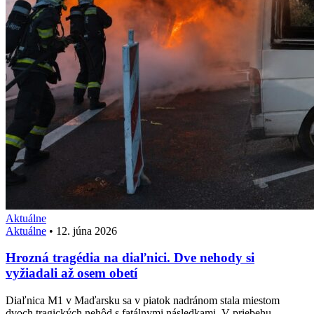
Aktuálne
Aktuálne
•
12. júna 2026
Hrozná tragédia na diaľnici. Dve nehody si
vyžiadali až osem obetí
Diaľnica M1 v Maďarsku sa v piatok nadránom stala miestom
dvoch tragických nehôd s fatálnymi následkami. V priebehu