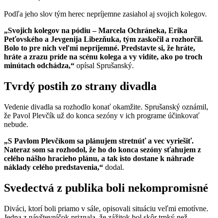
Podľa jeho slov tým herec nepríjemne zasiahol aj svojich kolegov.
„Svojich kolegov na pódiu – Marcela Ochráneka, Erika
Peťovského a Jevgenija Libezňuka, tým zaskočil a rozhorčil.
Bolo to pre nich veľmi nepríjemné. Predstavte si, že hráte,
hráte a zrazu príde na scénu kolega a vy vidíte, ako po troch
minútach odchádza,“
opísal Sprušanský.
Tvrdý postih zo strany divadla
Vedenie divadla sa rozhodlo konať okamžite. Sprušanský oznámil,
že Pavol Plevčík už do konca sezóny v ich programe účinkovať
nebude.
„S Pavlom Plevčíkom sa plánujem stretnúť a vec vyriešiť.
Nateraz som sa rozhodol, že ho do konca sezóny sťahujem z
celého nášho hracieho plánu, a tak isto dostane k náhrade
náklady celého predstavenia,“
dodal.
Svedectvá z publika boli nekompromisné
Diváci, ktorí boli priamo v sále, opisovali situáciu veľmi emotívne.
Jedna z návštevníčok priznala, že zážitok bol skôr trpký než