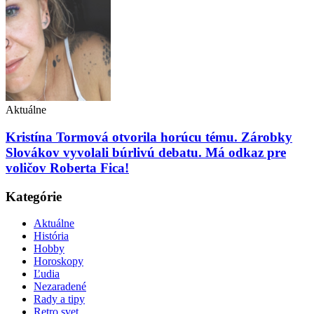
Aktuálne
Kristína Tormová otvorila horúcu tému. Zárobky
Slovákov vyvolali búrlivú debatu. Má odkaz pre
voličov Roberta Fica!
Kategórie
Aktuálne
História
Hobby
Horoskopy
Ľudia
Nezaradené
Rady a tipy
Retro svet