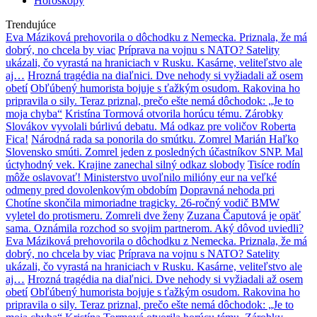
Horoskopy
Trendujúce
Eva Máziková prehovorila o dôchodku z Nemecka. Priznala, že má
dobrý, no chcela by viac
Príprava na vojnu s NATO? Satelity
ukázali, čo vyrastá na hraniciach v Rusku. Kasárne, veliteľstvo ale
aj…
Hrozná tragédia na diaľnici. Dve nehody si vyžiadali až osem
obetí
Obľúbený humorista bojuje s ťažkým osudom. Rakovina ho
pripravila o sily. Teraz priznal, prečo ešte nemá dôchodok: „Je to
moja chyba“
Kristína Tormová otvorila horúcu tému. Zárobky
Slovákov vyvolali búrlivú debatu. Má odkaz pre voličov Roberta
Fica!
Národná rada sa ponorila do smútku. Zomrel Marián Haľko
Slovensko smúti. Zomrel jeden z posledných účastníkov SNP. Mal
úctyhodný vek. Krajine zanechal silný odkaz slobody
Tisíce rodín
môže oslavovať! Ministerstvo uvoľnilo milióny eur na veľké
odmeny pred dovolenkovým obdobím
Dopravná nehoda pri
Chotíne skončila mimoriadne tragicky. 26-ročný vodič BMW
vyletel do protismeru. Zomreli dve ženy
Zuzana Čaputová je opäť
sama. Oznámila rozchod so svojim partnerom. Aký dôvod uviedli?
Eva Máziková prehovorila o dôchodku z Nemecka. Priznala, že má
dobrý, no chcela by viac
Príprava na vojnu s NATO? Satelity
ukázali, čo vyrastá na hraniciach v Rusku. Kasárne, veliteľstvo ale
aj…
Hrozná tragédia na diaľnici. Dve nehody si vyžiadali až osem
obetí
Obľúbený humorista bojuje s ťažkým osudom. Rakovina ho
pripravila o sily. Teraz priznal, prečo ešte nemá dôchodok: „Je to