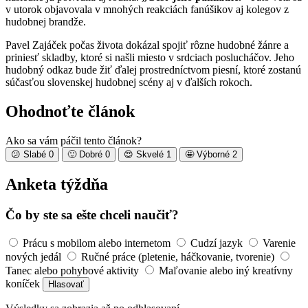
v utorok objavovala v mnohých reakciách fanúšikov aj kolegov z
hudobnej brandže.
Pavel Zajáček počas života dokázal spojiť rôzne hudobné žánre a
priniesť skladby, ktoré si našli miesto v srdciach poslucháčov. Jeho
hudobný odkaz bude žiť ďalej prostredníctvom piesní, ktoré zostanú
súčasťou slovenskej hudobnej scény aj v ďalších rokoch.
Ohodnoťte článok
Ako sa vám páčil tento článok?
😕
Slabé
0
🙂
Dobré
0
😍
Skvelé
1
🤩
Výborné
2
Anketa týždňa
Čo by ste sa ešte chceli naučiť?
Prácu s mobilom alebo internetom
Cudzí jazyk
Varenie
nových jedál
Ručné práce (pletenie, háčkovanie, tvorenie)
Tanec alebo pohybové aktivity
Maľovanie alebo iný kreatívny
koníček
Hlasovať