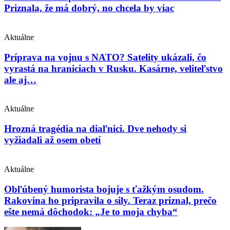
Priznala, že má dobrý, no chcela by viac
Aktuálne
Príprava na vojnu s NATO? Satelity ukázali, čo
vyrastá na hraniciach v Rusku. Kasárne, veliteľstvo
ale aj…
Aktuálne
Hrozná tragédia na diaľnici. Dve nehody si
vyžiadali až osem obetí
Aktuálne
Obľúbený humorista bojuje s ťažkým osudom.
Rakovina ho pripravila o sily. Teraz priznal, prečo
ešte nemá dôchodok: „Je to moja chyba“