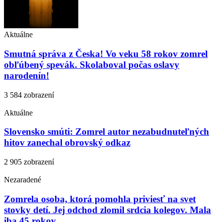
Aktuálne
Smutná správa z Česka! Vo veku 58 rokov zomrel
obľúbený spevák. Skolaboval počas oslavy
narodenín!
3 584 zobrazení
Aktuálne
Slovensko smúti: Zomrel autor nezabudnuteľných
hitov zanechal obrovský odkaz
2 905 zobrazení
Nezaradené
Zomrela osoba, ktorá pomohla priviesť na svet
stovky detí. Jej odchod zlomil srdcia kolegov. Mala
iba 45 rokov