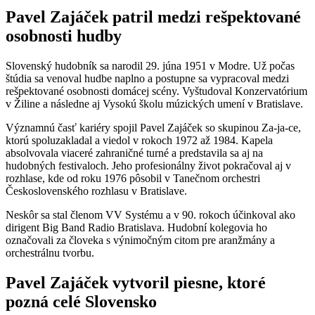
Pavel Zajáček patril medzi rešpektované
osobnosti hudby
Slovenský hudobník sa narodil 29. júna 1951 v Modre. Už počas
štúdia sa venoval hudbe naplno a postupne sa vypracoval medzi
rešpektované osobnosti domácej scény. Vyštudoval Konzervatórium
v Žiline a následne aj Vysokú školu múzických umení v Bratislave.
Významnú časť kariéry spojil Pavel Zajáček so skupinou Za-ja-ce,
ktorú spoluzakladal a viedol v rokoch 1972 až 1984. Kapela
absolvovala viaceré zahraničné turné a predstavila sa aj na
hudobných festivaloch. Jeho profesionálny život pokračoval aj v
rozhlase, kde od roku 1976 pôsobil v Tanečnom orchestri
Československého rozhlasu v Bratislave.
Neskôr sa stal členom VV Systému a v 90. rokoch účinkoval ako
dirigent Big Band Radio Bratislava. Hudobní kolegovia ho
označovali za človeka s výnimočným citom pre aranžmány a
orchestrálnu tvorbu.
Pavel Zajáček vytvoril piesne, ktoré
pozná celé Slovensko