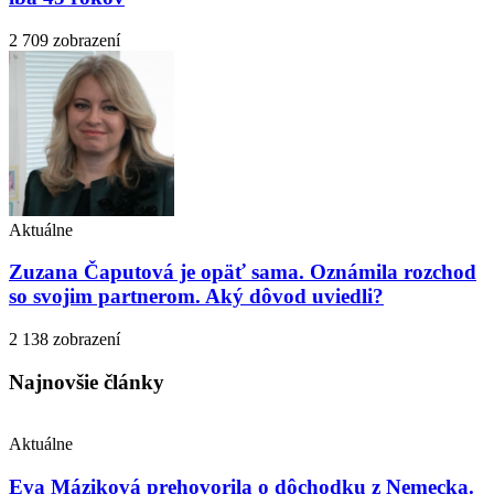
2 709 zobrazení
Aktuálne
Zuzana Čaputová je opäť sama. Oznámila rozchod
so svojim partnerom. Aký dôvod uviedli?
2 138 zobrazení
Najnovšie články
Aktuálne
Eva Máziková prehovorila o dôchodku z Nemecka.