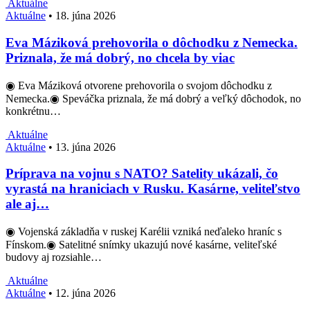
Aktuálne
Aktuálne
•
18. júna 2026
Eva Máziková prehovorila o dôchodku z Nemecka.
Priznala, že má dobrý, no chcela by viac
◉ Eva Máziková otvorene prehovorila o svojom dôchodku z
Nemecka.◉ Speváčka priznala, že má dobrý a veľký dôchodok, no
konkrétnu…
Aktuálne
Aktuálne
•
13. júna 2026
Príprava na vojnu s NATO? Satelity ukázali, čo
vyrastá na hraniciach v Rusku. Kasárne, veliteľstvo
ale aj…
◉ Vojenská základňa v ruskej Karélii vzniká neďaleko hraníc s
Fínskom.◉ Satelitné snímky ukazujú nové kasárne, veliteľské
budovy aj rozsiahle…
Aktuálne
Aktuálne
•
12. júna 2026