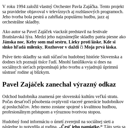
V roku 1994 založil vlastný Orchester Pavla Zajáčka. Tento projekt
sa pravidelne objavoval v televíznych aj rozhlasových programoch.
Jeho tvorba bola pestrá a zahŕňala populárnu hudbu, jazz aj
orchestrálne skladby.
Ako autor sa Pavel Zajáček viackrát predstavil na festivale
Bratislavská lýra. Medzi jeho najznámejšie skladby patria piesne ako
Jánska noc
,
Keby som mal sestru
,
Lieky proti láske
,
Kde si
slnko hľadá milenky
,
Rozhovor v daždi
či
Moja prvá láska
.
Práve tieto skladby sa stali súčasťou hudobnej histórie Slovenska a
dodnes ich poznajú tisíce ľudí. Mnohí fanúšikovia si dnes na
sociálnych sieťach pripomínajú jeho tvorbu a vyjadrujú úprimnú
sústrasť rodine aj blízkym.
Pavel Zajáček zanechal výrazný odkaz
Odchod hudobníka znamená pre slovenskú kultúru veľkú stratu.
Počas desaťročí pôsobenia ovplyvnil viaceré generácie hudobníkov
aj poslucháčov. Jeho meno zostane spojené s kvalitnou hudbou,
profesionálnym prístupom a výraznou tvorivou stopou.
Hudobný fond informáciu o úmrtí zverejnil na sociálnej sieti a
následne ju potvrdila aj rodina.
„Česť jeho pamiatke.“
Táto veta sa