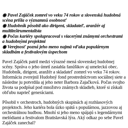
◉ Pavel Zajáček zomrel vo veku 74 rokov a slovenská hudobná
scéna prišla o významnú osobnosť
◉ Hudobník pôsobil ako dirigent, skladateľ, aranžér aj
multiinštrumentalista
◉ Počas kariéry spolupracoval s viacerými známymi orchestrami
a hudobnými projektmi
◉ Verejnosť pozná jeho meno najmä vďaka populárnym
skladbám a festivalovým úspechom
Pavel Zajáček patril medzi výrazné mená slovenskej hudobnej
scény. Správa o jeho úmrtí zasiahla fanúšikov aj umeleckú obec.
Hudobník, dirigent, aranžér a skladateľ zomrel vo veku 74 rokov.
Informáciu zverejnil Hudobný fond prostredníctvom sociálnej siete a
následne ju potvrdila aj jeho neter Barbora Zajačková. Počas svojho
života sa podpísal pod množstvo známych skladieb, ktoré si získali
obľubu naprieč generáciami.
Pôsobil v orchestroch, hudobných skupinách aj rozhlasových
projektoch. Jeho kariéra bola úzko spätá s populárnou, jazzovou aj
orchestrálnou hudbou. Mnohí si jeho meno spájajú s legendárnymi
melódiami a festivalom Bratislavská lýra. Aký odkaz po sebe Pavel
Zajáček zanechal?