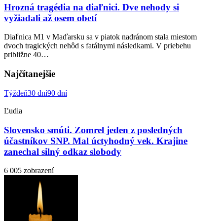
Hrozná tragédia na diaľnici. Dve nehody si
vyžiadali až osem obetí
Diaľnica M1 v Maďarsku sa v piatok nadránom stala miestom
dvoch tragických nehôd s fatálnymi následkami. V priebehu
približne 40…
Najčítanejšie
Týždeň
30 dní
90 dní
Ľudia
Slovensko smúti. Zomrel jeden z posledných
účastníkov SNP. Mal úctyhodný vek. Krajine
zanechal silný odkaz slobody
6 005 zobrazení