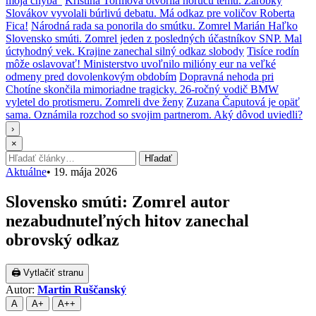
moja chyba“
Kristína Tormová otvorila horúcu tému. Zárobky
Slovákov vyvolali búrlivú debatu. Má odkaz pre voličov Roberta
Fica!
Národná rada sa ponorila do smútku. Zomrel Marián Haľko
Slovensko smúti. Zomrel jeden z posledných účastníkov SNP. Mal
úctyhodný vek. Krajine zanechal silný odkaz slobody
Tisíce rodín
môže oslavovať! Ministerstvo uvoľnilo milióny eur na veľké
odmeny pred dovolenkovým obdobím
Dopravná nehoda pri
Chotíne skončila mimoriadne tragicky. 26-ročný vodič BMW
vyletel do protismeru. Zomreli dve ženy
Zuzana Čaputová je opäť
sama. Oznámila rozchod so svojim partnerom. Aký dôvod uviedli?
›
×
Hľadať:
Hľadať
Aktuálne
•
19. mája 2026
Slovensko smúti: Zomrel autor
nezabudnuteľných hitov zanechal
obrovský odkaz
🖨 Vytlačiť stranu
Autor:
Martin Ruščanský
A
A+
A++