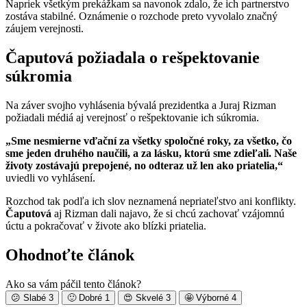
Napriek všetkým prekážkam sa navonok zdalo, že ich partnerstvo
zostáva stabilné. Oznámenie o rozchode preto vyvolalo značný
záujem verejnosti.
Čaputová požiadala o rešpektovanie
súkromia
Na záver svojho vyhlásenia bývalá prezidentka a Juraj Rizman
požiadali médiá aj verejnosť o rešpektovanie ich súkromia.
„Sme nesmierne vďační za všetky spoločné roky, za všetko, čo
sme jeden druhého naučili, a za lásku, ktorú sme zdieľali. Naše
životy zostávajú prepojené, no odteraz už len ako priatelia,“
uviedli vo vyhlásení.
Rozchod tak podľa ich slov neznamená nepriateľstvo ani konflikty.
Čaputová
aj Rizman dali najavo, že si chcú zachovať vzájomnú
úctu a pokračovať v živote ako blízki priatelia.
Ohodnoťte článok
Ako sa vám páčil tento článok?
😕
Slabé
3
🙂
Dobré
1
😍
Skvelé
3
🤩
Výborné
4