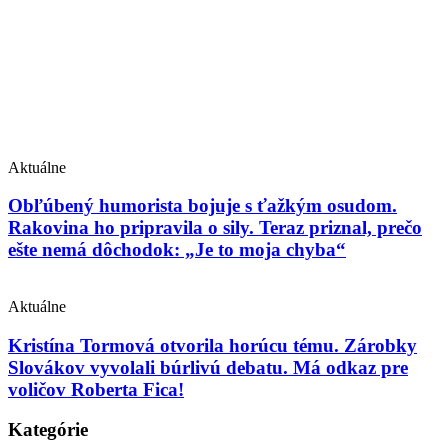
Aktuálne
Obľúbený humorista bojuje s ťažkým osudom.
Rakovina ho pripravila o sily. Teraz priznal, prečo
ešte nemá dôchodok: „Je to moja chyba“
Aktuálne
Kristína Tormová otvorila horúcu tému. Zárobky
Slovákov vyvolali búrlivú debatu. Má odkaz pre
voličov Roberta Fica!
Kategórie