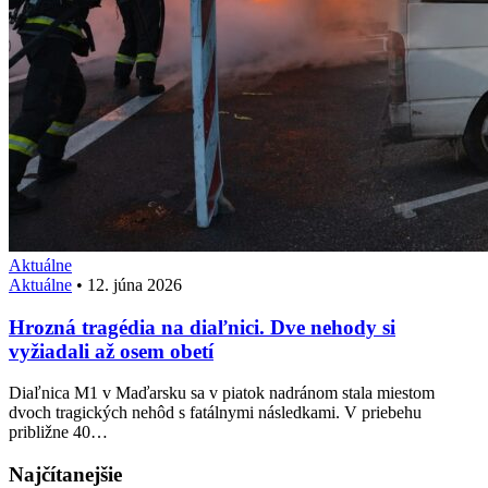
Aktuálne
Aktuálne
•
12. júna 2026
Hrozná tragédia na diaľnici. Dve nehody si
vyžiadali až osem obetí
Diaľnica M1 v Maďarsku sa v piatok nadránom stala miestom
dvoch tragických nehôd s fatálnymi následkami. V priebehu
približne 40…
Najčítanejšie