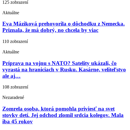
125 zobrazení
Aktuálne
Eva Máziková prehovorila o dôchodku z Nemecka.
Priznala, že má dobrý, no chcela by viac
110 zobrazení
Aktuálne
Príprava na vojnu s NATO? Satelity ukázali, čo
vyrastá na hraniciach v Rusku. Kasárne, veliteľstvo
ale aj…
108 zobrazení
Nezaradené
Zomrela osoba, ktorá pomohla priviesť na svet
stovky detí. Jej odchod zlomil srdcia kolegov. Mala
iba 45 rokov