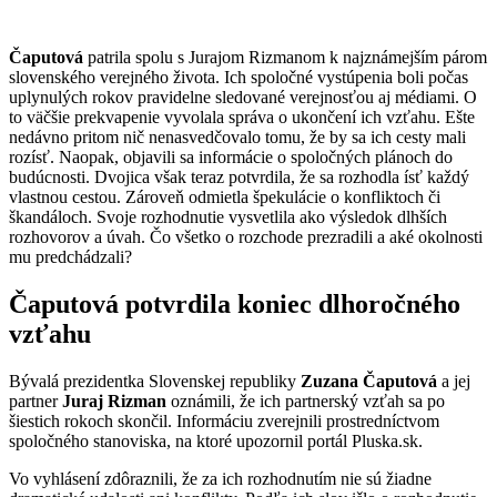
Čaputová
patrila spolu s Jurajom Rizmanom k najznámejším párom
slovenského verejného života. Ich spoločné vystúpenia boli počas
uplynulých rokov pravidelne sledované verejnosťou aj médiami. O
to väčšie prekvapenie vyvolala správa o ukončení ich vzťahu. Ešte
nedávno pritom nič nenasvedčovalo tomu, že by sa ich cesty mali
rozísť. Naopak, objavili sa informácie o spoločných plánoch do
budúcnosti. Dvojica však teraz potvrdila, že sa rozhodla ísť každý
vlastnou cestou. Zároveň odmietla špekulácie o konfliktoch či
škandáloch. Svoje rozhodnutie vysvetlila ako výsledok dlhších
rozhovorov a úvah. Čo všetko o rozchode prezradili a aké okolnosti
mu predchádzali?
Čaputová potvrdila koniec dlhoročného
vzťahu
Bývalá prezidentka Slovenskej republiky
Zuzana Čaputová
a jej
partner
Juraj Rizman
oznámili, že ich partnerský vzťah sa po
šiestich rokoch skončil. Informáciu zverejnili prostredníctvom
spoločného stanoviska, na ktoré upozornil portál Pluska.sk.
Vo vyhlásení zdôraznili, že za ich rozhodnutím nie sú žiadne