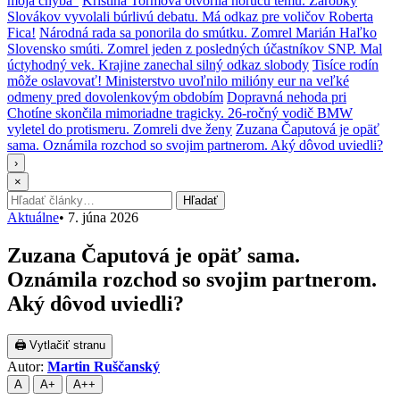
moja chyba“
Kristína Tormová otvorila horúcu tému. Zárobky
Slovákov vyvolali búrlivú debatu. Má odkaz pre voličov Roberta
Fica!
Národná rada sa ponorila do smútku. Zomrel Marián Haľko
Slovensko smúti. Zomrel jeden z posledných účastníkov SNP. Mal
úctyhodný vek. Krajine zanechal silný odkaz slobody
Tisíce rodín
môže oslavovať! Ministerstvo uvoľnilo milióny eur na veľké
odmeny pred dovolenkovým obdobím
Dopravná nehoda pri
Chotíne skončila mimoriadne tragicky. 26-ročný vodič BMW
vyletel do protismeru. Zomreli dve ženy
Zuzana Čaputová je opäť
sama. Oznámila rozchod so svojim partnerom. Aký dôvod uviedli?
›
×
Hľadať:
Hľadať
Aktuálne
•
7. júna 2026
Zuzana Čaputová je opäť sama.
Oznámila rozchod so svojim partnerom.
Aký dôvod uviedli?
🖨 Vytlačiť stranu
Autor:
Martin Ruščanský
A
A+
A++