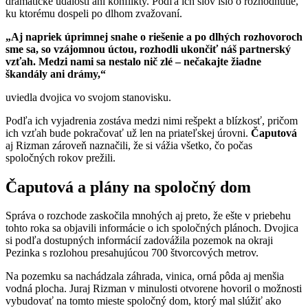
dramatické udalosti ani konflikty. Podľa ich slov išlo o rozhodnutie,
ku ktorému dospeli po dlhom zvažovaní.
„Aj napriek úprimnej snahe o riešenie a po dlhých rozhovoroch
sme sa, so vzájomnou úctou, rozhodli ukončiť náš partnerský
vzťah. Medzi nami sa nestalo nič zlé – nečakajte žiadne
škandály ani drámy,“
uviedla dvojica vo svojom stanovisku.
Podľa ich vyjadrenia zostáva medzi nimi rešpekt a blízkosť, pričom
ich vzťah bude pokračovať už len na priateľskej úrovni.
Čaputová
aj Rizman zároveň naznačili, že si vážia všetko, čo počas
spoločných rokov prežili.
Čaputová a plány na spoločný dom
Správa o rozchode zaskočila mnohých aj preto, že ešte v priebehu
tohto roka sa objavili informácie o ich spoločných plánoch. Dvojica
si podľa dostupných informácií zadovážila pozemok na okraji
Pezinka s rozlohou presahujúcou 700 štvorcových metrov.
Na pozemku sa nachádzala záhrada, vinica, orná pôda aj menšia
vodná plocha. Juraj Rizman v minulosti otvorene hovoril o možnosti
vybudovať na tomto mieste spoločný dom, ktorý mal slúžiť ako