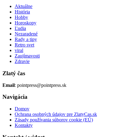
Aktuálne
História
Hobby
Horoskopy
Ľudia
Nezaradené
Rady a tipy
Retro svet
viral
Zaujímavosti
Zdravie
Zlatý čas
Email
: pointpress@pointpress.sk
Navigácia
Domov
Ochrana osobných údajov pre ZlatyCas.sk
Zásady používania súborov cookie (EÚ)
Kontakty