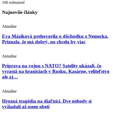
106 zobrazení
Najnovšie články
Aktuálne
Eva Máziková prehovorila o dôchodku z Nemecka.
Priznala, že má dobrý, no chcela by viac
Aktuálne
Príprava na vojnu s NATO? Satelity ukázali, čo
vyrastá na hraniciach v Rusku. Kasárne, veliteľstvo
ale aj…
Aktuálne
Hrozná tragédia na diaľnici. Dve nehody si
vyžiadali až osem obetí