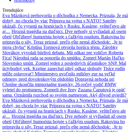
Horoskopy
Trendujúce
Eva Máziková prehovorila o dôchodku z Nemecka. Priznala, že má
dobrý, no chcela by viac
Príprava na vojnu s NATO? Satelity
ukázali, čo vyrastá na hraniciach v Rusku. Kasárne, veliteľstvo ale
aj…
Hrozná tragédia na diaľnici. Dve nehody si vyžiadali až osem
obetí
Obľúbený humorista bojuje s ťažkým osudom. Rakovina ho
pripravila o sily. Teraz priznal, prečo ešte nemá dôchodok: „Je to
moja chyba“
Kristína Tormová otvorila horúcu tému. Zárobky
Slovákov vyvolali búrlivú debatu. Má odkaz pre voličov Roberta
Fica!
Národná rada sa ponorila do smútku. Zomrel Marián Haľko
Slovensko smúti. Zomrel jeden z posledných účastníkov SNP. Mal
úctyhodný vek. Krajine zanechal silný odkaz slobody
Tisíce rodín
môže oslavovať! Ministerstvo uvoľnilo milióny eur na veľké
odmeny pred dovolenkovým obdobím
Dopravná nehoda pri
Chotíne skončila mimoriadne tragicky. 26-ročný vodič BMW
vyletel do protismeru. Zomreli dve ženy
Zuzana Čaputová je opäť
sama. Oznámila rozchod so svojim partnerom. Aký dôvod uviedli?
Eva Máziková prehovorila o dôchodku z Nemecka. Priznala, že má
dobrý, no chcela by viac
Príprava na vojnu s NATO? Satelity
ukázali, čo vyrastá na hraniciach v Rusku. Kasárne, veliteľstvo ale
aj…
Hrozná tragédia na diaľnici. Dve nehody si vyžiadali až osem
obetí
Obľúbený humorista bojuje s ťažkým osudom. Rakovina ho
pripravila o sily. Teraz priznal, prečo ešte nemá dôchodok: „Je to