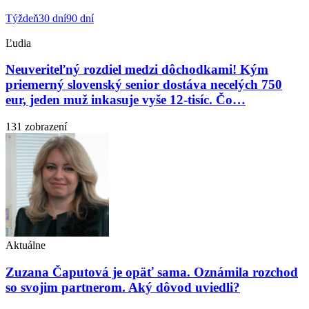
Týždeň
30 dní
90 dní
Ľudia
Neuveriteľný rozdiel medzi dôchodkami! Kým
priemerný slovenský senior dostáva necelých 750
eur, jeden muž inkasuje vyše 12-tisíc. Čo…
131 zobrazení
Aktuálne
Zuzana Čaputová je opäť sama. Oznámila rozchod
so svojim partnerom. Aký dôvod uviedli?