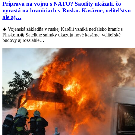
Príprava na vojnu s NATO? Satelity ukázali, čo
vyrastá na hraniciach v Rusku. Kasárne, veliteľstvo
ale aj…
◉ Vojenská základňa v ruskej Karélii vzniká neďaleko hraníc s
Fínskom.◉ Satelitné snímky ukazujú nové kasárne, veliteľské
budovy aj rozsiahle…