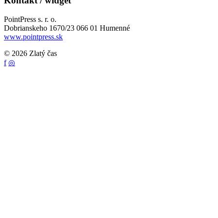
Kontakt / widget
PointPress s. r. o.
Dobrianskeho 1670/23 066 01 Humenné
www.pointpress.sk
© 2026 Zlatý čas
f
◎