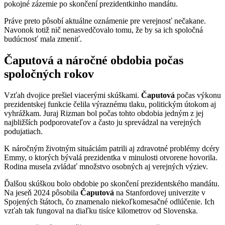
pokojné zázemie po skončení prezidentkinho mandátu.
Práve preto pôsobí aktuálne oznámenie pre verejnosť nečakane.
Navonok totiž nič nenasvedčovalo tomu, že by sa ich spoločná
budúcnosť mala zmeniť.
Čaputová a náročné obdobia počas
spoločných rokov
Vzťah dvojice prešiel viacerými skúškami.
Čaputová
počas výkonu
prezidentskej funkcie čelila výraznému tlaku, politickým útokom aj
vyhrážkam. Juraj Rizman bol počas tohto obdobia jedným z jej
najbližších podporovateľov a často ju sprevádzal na verejných
podujatiach.
K náročným životným situáciám patrili aj zdravotné problémy dcéry
Emmy, o ktorých bývalá prezidentka v minulosti otvorene hovorila.
Rodina musela zvládať množstvo osobných aj verejných výziev.
Ďalšou skúškou bolo obdobie po skončení prezidentského mandátu.
Na jeseň 2024 pôsobila
Čaputová
na Stanfordovej univerzite v
Spojených štátoch, čo znamenalo niekoľkomesačné odlúčenie. Ich
vzťah tak fungoval na diaľku tisíce kilometrov od Slovenska.