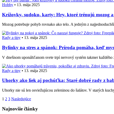
Hobby
•
13. mája 2025
Krížovky, sudoku, karty: Hry, ktoré trénujú mozog 
Mozog potrebuje pohyb rovnako ako telo. A jedným z najjednoduchšíc
Rady a tipy
•
13. mája 2025
Bylinky na stres a spánok: Príroda pomáha, keď mys
V dnešnom uponáhľanom svete trpí nervový systém takmer každého 
Rady a tipy
•
13. mája 2025
Uhorky ako liek aj pochúťka: Staré dobré rady z ba
Uhorky nie sú len osviežujúcou zeleninou do šalátov. V starých kuchy
Stránkovanie
1
2
3
Nasledujúce
príspevkov
Najnovšie články