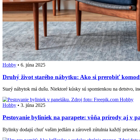
Hobby
•
6. júna 2025
Druhý život starého nábytku: Ako si prerobiť komodu
Starý nábytok má dušu. Niektoré kúsky sú spomienkou na detstvo, in
Hobby
Hobby
•
3. júna 2025
Pestovanie byliniek na parapete: vôňa prírody aj v p
Bylinky dodajú chuť vašim jedlám a zároveň zútulnia každý priestor.