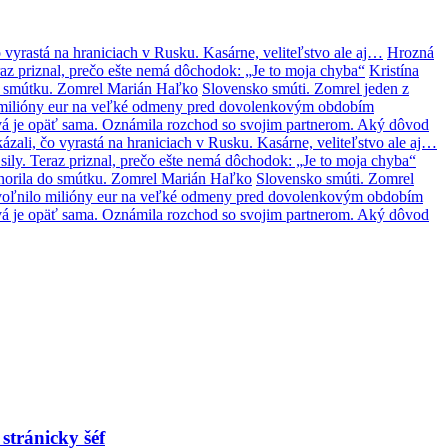
 vyrastá na hraniciach v Rusku. Kasárne, veliteľstvo ale aj…
Hrozná
az priznal, prečo ešte nemá dôchodok: „Je to moja chyba“
Kristína
o smútku. Zomrel Marián Haľko
Slovensko smúti. Zomrel jeden z
lo milióny eur na veľké odmeny pred dovolenkovým obdobím
á je opäť sama. Oznámila rozchod so svojim partnerom. Aký dôvod
zali, čo vyrastá na hraniciach v Rusku. Kasárne, veliteľstvo ale aj…
ily. Teraz priznal, prečo ešte nemá dôchodok: „Je to moja chyba“
norila do smútku. Zomrel Marián Haľko
Slovensko smúti. Zomrel
 uvoľnilo milióny eur na veľké odmeny pred dovolenkovým obdobím
á je opäť sama. Oznámila rozchod so svojim partnerom. Aký dôvod
 stránicky šéf