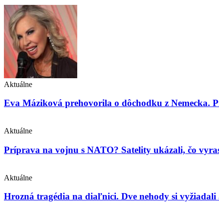
Aktuálne
Eva Máziková prehovorila o dôchodku z Nemecka. Pri
Aktuálne
Príprava na vojnu s NATO? Satelity ukázali, čo vyras
Aktuálne
Hrozná tragédia na diaľnici. Dve nehody si vyžiadali