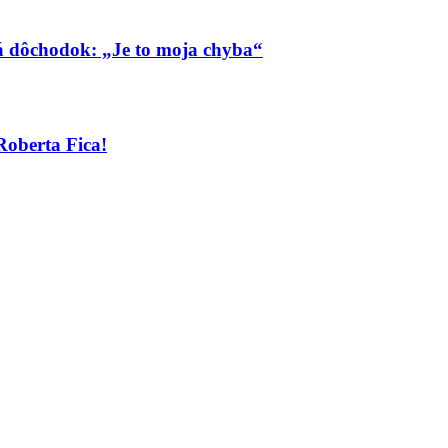
má dôchodok: „Je to moja chyba“
Roberta Fica!