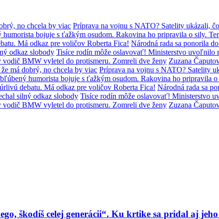
brý, no chcela by viac
Príprava na vojnu s NATO? Satelity ukázali, čo
humorista bojuje s ťažkým osudom. Rakovina ho pripravila o sily. Ter
batu. Má odkaz pre voličov Roberta Fica!
Národná rada sa ponorila d
lný odkaz slobody
Tisíce rodín môže oslavovať! Ministerstvo uvoľni
ý vodič BMW vyletel do protismeru. Zomreli dve ženy
Zuzana Čaputov
že má dobrý, no chcela by viac
Príprava na vojnu s NATO? Satelity uká
bľúbený humorista bojuje s ťažkým osudom. Rakovina ho pripravila o s
úrlivú debatu. Má odkaz pre voličov Roberta Fica!
Národná rada sa po
chal silný odkaz slobody
Tisíce rodín môže oslavovať! Ministerstvo
ý vodič BMW vyletel do protismeru. Zomreli dve ženy
Zuzana Čaputov
go, škodíš celej generácii“. Ku krtike sa pridal aj jeho