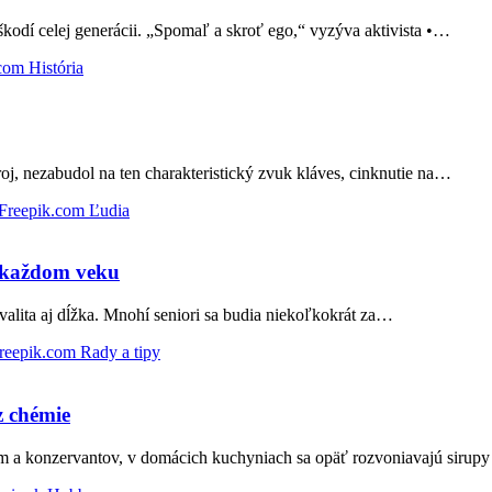
kodí celej generácii. „Spomaľ a skroť ego,“ vyzýva aktivista •…
História
troj, nezabudol na ten charakteristický zvuk kláves, cinknutie na…
Ľudia
v každom veku
valita aj dĺžka. Mnohí seniori sa budia niekoľkokrát za…
Rady a tipy
z chémie
 a konzervantov, v domácich kuchyniach sa opäť rozvoniavajú sirup