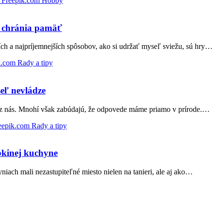
Hobby
a chránia pamäť
h a najpríjemnejších spôsobov, ako si udržať myseľ sviežu, sú hry…
Rady a tipy
eľ nevládze
z nás. Mnohí však zabúdajú, že odpovede máme priamo v prírode.…
Rady a tipy
bkinej kuchyne
niach mali nezastupiteľné miesto nielen na tanieri, ale aj ako…