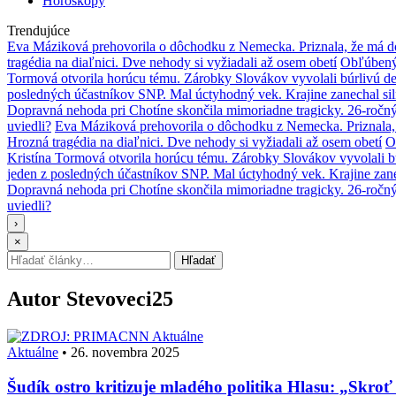
Horoskopy
Trendujúce
Eva Máziková prehovorila o dôchodku z Nemecka. Priznala, že má do
tragédia na diaľnici. Dve nehody si vyžiadali až osem obetí
Obľúbený 
Tormová otvorila horúcu tému. Zárobky Slovákov vyvolali búrlivú de
posledných účastníkov SNP. Mal úctyhodný vek. Krajine zanechal si
Dopravná nehoda pri Chotíne skončila mimoriadne tragicky. 26-ročn
uviedli?
Eva Máziková prehovorila o dôchodku z Nemecka. Priznala, 
Hrozná tragédia na diaľnici. Dve nehody si vyžiadali až osem obetí
O
Kristína Tormová otvorila horúcu tému. Zárobky Slovákov vyvolali b
jeden z posledných účastníkov SNP. Mal úctyhodný vek. Krajine zane
Dopravná nehoda pri Chotíne skončila mimoriadne tragicky. 26-ročn
uviedli?
›
×
Hľadať:
Hľadať
Autor
Stevoveci25
Aktuálne
Aktuálne
•
26. novembra 2025
Šudík ostro kritizuje mladého politika Hlasu: „Skroť e