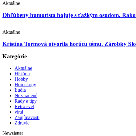
Aktuálne
Obľúbený humorista bojuje s ťažkým osudom. Rakovin
Aktuálne
Kristína Tormová otvorila horúcu tému. Zárobky Slo
Kategórie
Aktuálne
História
Hobby
Horoskopy
Ľudia
Nezaradené
Rady a tipy
Retro svet
viral
Zaujímavosti
Zdravie
Newsletter