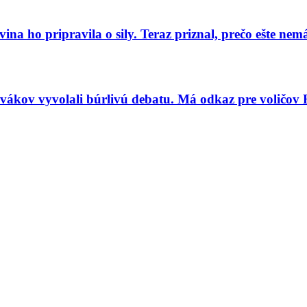
a ho pripravila o sily. Teraz priznal, prečo ešte ne
vákov vyvolali búrlivú debatu. Má odkaz pre voličov 