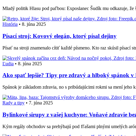
Mladý politik Hlasu pod paľbou: Exposlanec Šudík mu odkazuje, že š
História
•
8. júna 2025
Písací stroj: Kovový elegán, ktorý písal dejiny
Písať na stroji znamenalo cítiť každé písmeno. Kto raz skúsil písací s
Ľudia
•
8. júna 2025
Ako spať lepšie? Tipy pre zdravý a hlboký spánok 
Spánok je základom zdravia, no s pribúdajúcimi rokmi sa mení jeho k
Rady a tipy
•
7. júna 2025
Bylinkové sirupy z vašej kuchyne: Voňavé zdravie be
Kým regály obchodov sa prehýbajú pod fľašami plnými umelých aróm