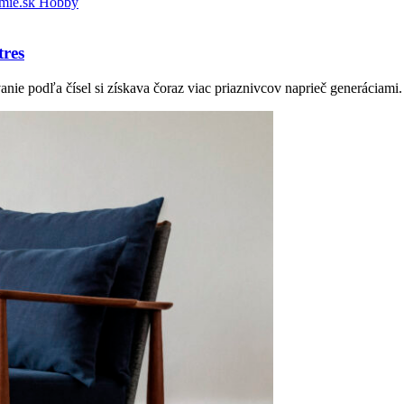
Hobby
tres
nie podľa čísel si získava čoraz viac priaznivcov naprieč generáciam