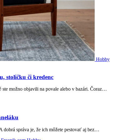
Hobby
, stoličku či kredenc
é ste možno objavili na povale alebo v bazári. Čoraz…
aneláku
 A dobrá správa je, že ich môžete pestovať aj bez…