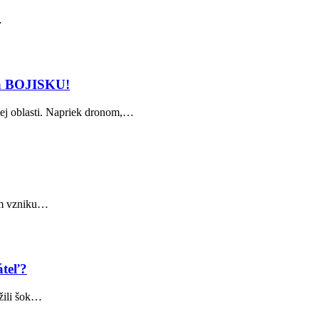
…
na BOJISKU!
kej oblasti. Napriek dronom,…
kom vzniku…
áteľ?
žili šok…