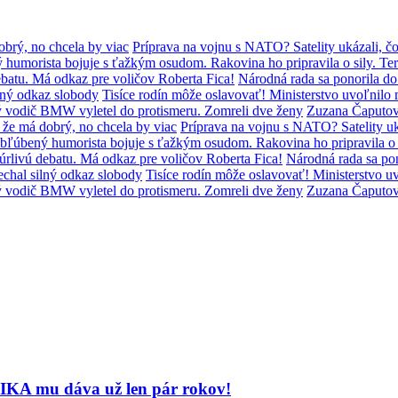
brý, no chcela by viac
Príprava na vojnu s NATO? Satelity ukázali, čo
humorista bojuje s ťažkým osudom. Rakovina ho pripravila o sily. Ter
batu. Má odkaz pre voličov Roberta Fica!
Národná rada sa ponorila d
lný odkaz slobody
Tisíce rodín môže oslavovať! Ministerstvo uvoľni
ý vodič BMW vyletel do protismeru. Zomreli dve ženy
Zuzana Čaputov
že má dobrý, no chcela by viac
Príprava na vojnu s NATO? Satelity uká
bľúbený humorista bojuje s ťažkým osudom. Rakovina ho pripravila o s
úrlivú debatu. Má odkaz pre voličov Roberta Fica!
Národná rada sa po
chal silný odkaz slobody
Tisíce rodín môže oslavovať! Ministerstvo
ý vodič BMW vyletel do protismeru. Zomreli dve ženy
Zuzana Čaputov
IKA mu dáva už len pár rokov!