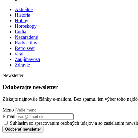
Aktuálne
História
Hobby
Horoskopy
Ľudia
Nezaradené
Rady a tipy
Retro svet
viral
Zaujímavosti
Zdravie
Newsletter
Odoberajte newsletter
Získajte najnovšie články e-mailom. Bez spamu, len výber toho najdôl
Meno
E-mail
Súhlasím so spracovaním osobných údajov a so zasielaním newsl
Odoberať newsletter