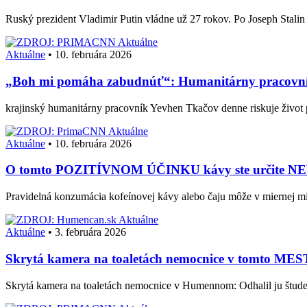
Ruský prezident Vladimir Putin vládne už 27 rokov. Po Joseph Stali
Aktuálne
Aktuálne
•
10. februára 2026
„Boh mi pomáha zabudnúť“: Humanitárny pracovník z
krajinský humanitárny pracovník Yevhen Tkačov denne riskuje život p
Aktuálne
Aktuálne
•
10. februára 2026
O tomto POZITÍVNOM ÚČINKU kávy ste určite N
Pravidelná konzumácia kofeínovej kávy alebo čaju môže v miernej mi
Aktuálne
Aktuálne
•
3. februára 2026
Skrytá kamera na toaletách nemocnice v tomto MEST
Skrytá kamera na toaletách nemocnice v Humennom: Odhalil ju štud