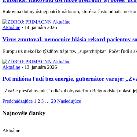
Rakovina dutiny ústnej patrí k nádorom, ktoré sa často odhalia nesk
Aktuálne
Aktuálne
•
14. januára 2026
Vírus zmutoval: nemocnice hlásia rekord paciento
Európu už niekoľko týždňov trápi tzv. „superchrípka“. Počet ľudí s a
Aktuálne
Aktuálne
•
13. januára 2026
Pol milióna ľudí bez energie, gubernátor varuje: „Z
„Zvážte presťahovanie,“ odkázal obyvateľom Belgorodskej oblasti je
Stránkovanie
Predchádzajúce
1
2
3
…
20
Nasledujúce
príspevkov
Najnovšie články
Aktuálne