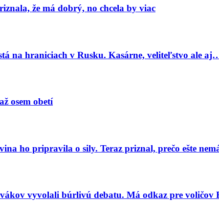
znala, že má dobrý, no chcela by viac
tá na hraniciach v Rusku. Kasárne, veliteľstvo ale aj
 až osem obetí
a ho pripravila o sily. Teraz priznal, prečo ešte ne
vákov vyvolali búrlivú debatu. Má odkaz pre voličov 