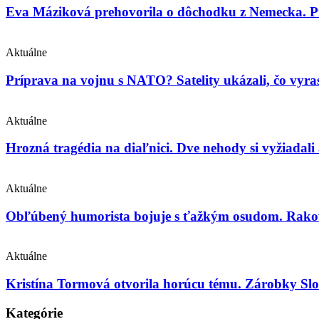
Eva Máziková prehovorila o dôchodku z Nemecka. Pri
Aktuálne
Príprava na vojnu s NATO? Satelity ukázali, čo vyras
Aktuálne
Hrozná tragédia na diaľnici. Dve nehody si vyžiadali
Aktuálne
Obľúbený humorista bojuje s ťažkým osudom. Rakovin
Aktuálne
Kristína Tormová otvorila horúcu tému. Zárobky Slo
Kategórie