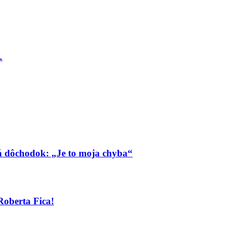
…
má dôchodok: „Je to moja chyba“
Roberta Fica!