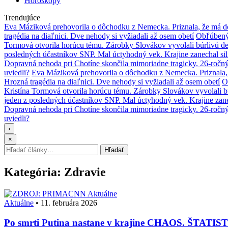
Horoskopy
Trendujúce
Eva Máziková prehovorila o dôchodku z Nemecka. Priznala, že má do
tragédia na diaľnici. Dve nehody si vyžiadali až osem obetí
Obľúbený 
Tormová otvorila horúcu tému. Zárobky Slovákov vyvolali búrlivú de
posledných účastníkov SNP. Mal úctyhodný vek. Krajine zanechal si
Dopravná nehoda pri Chotíne skončila mimoriadne tragicky. 26-ročn
uviedli?
Eva Máziková prehovorila o dôchodku z Nemecka. Priznala, 
Hrozná tragédia na diaľnici. Dve nehody si vyžiadali až osem obetí
O
Kristína Tormová otvorila horúcu tému. Zárobky Slovákov vyvolali b
jeden z posledných účastníkov SNP. Mal úctyhodný vek. Krajine zane
Dopravná nehoda pri Chotíne skončila mimoriadne tragicky. 26-ročn
uviedli?
›
×
Hľadať:
Hľadať
Kategória:
Zdravie
Aktuálne
Aktuálne
•
11. februára 2026
Po smrti Putina nastane v krajine CHAOS. ŠTATIST