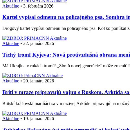
Aktuálne
Aktuálne
•
3. februára 2026
Kartel vypísal odmenu na policajného psa. Sombra im
Drogový kartel vypísal odmenu na policajného psa. Koľko ponúkal 
Aktuálne
Aktuálne
•
22. januára 2026
Tichý tromf Kyjeva: Nová protivzdušná obrana me
Má Ukrajina v rukách tromf? „Zbraň novej generácie“ môže zmeniť 
Aktuálne
Aktuálne
•
20. januára 2026
Briti v mraze pripravujú vojnu s Ruskom. Arktída sa
Britskí kráľovskí mariňáci sa v mrazivej Arktíde pripravujú na možný
Aktuálne
Aktuálne
•
19. januára 2026
Zubárka: Rakovinu úst môže prezradiť aj bolesť uch