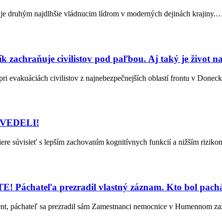
n je druhým najdlhšie vládnucim lídrom v moderných dejinách krajiny.
achraňuje civilistov pod paľbou. Aj taký je život 
ri evakuáciách civilistov z najnebezpečnejších oblastí frontu v Donec
EVEDELI!
ere súvisieť s lepším zachovaním kognitívnych funkcií a nižším rizi
E! Páchateľa prezradil vlastný záznam. Kto bol pach
ent, páchateľ sa prezradil sám Zamestnanci nemocnice v Humennom za