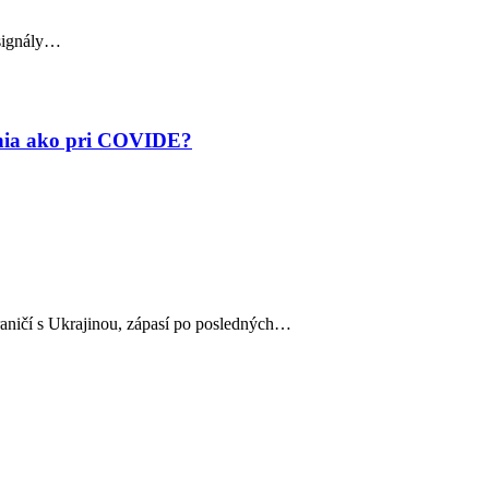
 signály…
enia ako pri COVIDE?
raničí s Ukrajinou, zápasí po posledných…