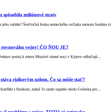
 spôsobila miliónové straty
za jeho zabitie? Šesťročná fenka nemeckého ovčiaka menom Sombra (v
ní rovnováhu vojny! ČO ŇOU JE?
Putinov postoj k mieru Mrazivé zimné noci v Kyjeve odhaľujú…
 stáva rizikovým uzlom. Čo sa môže stať?
 konflikt s Ruskom, zatiaľ čo rastie napätie okolo Grónska pre…
a či problémy s rečou. TOTO sú príznaky