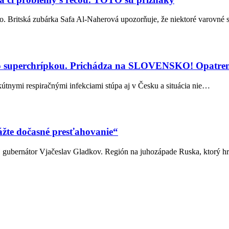
oro. Britská zubárka Safa Al-Naherová upozorňuje, že niektoré varovné
v so superchrípkou. Prichádza na SLOVENSKO! Opatr
kútnymi respiračnými infekciami stúpa aj v Česku a situácia nie…
vážte dočasné presťahovanie“
j gubernátor Vjačeslav Gladkov. Región na juhozápade Ruska, ktorý h