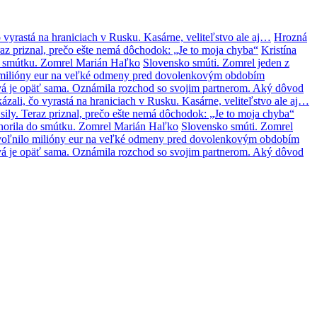
 vyrastá na hraniciach v Rusku. Kasárne, veliteľstvo ale aj…
Hrozná
az priznal, prečo ešte nemá dôchodok: „Je to moja chyba“
Kristína
o smútku. Zomrel Marián Haľko
Slovensko smúti. Zomrel jeden z
lo milióny eur na veľké odmeny pred dovolenkovým obdobím
á je opäť sama. Oznámila rozchod so svojim partnerom. Aký dôvod
zali, čo vyrastá na hraniciach v Rusku. Kasárne, veliteľstvo ale aj…
ily. Teraz priznal, prečo ešte nemá dôchodok: „Je to moja chyba“
norila do smútku. Zomrel Marián Haľko
Slovensko smúti. Zomrel
 uvoľnilo milióny eur na veľké odmeny pred dovolenkovým obdobím
á je opäť sama. Oznámila rozchod so svojim partnerom. Aký dôvod