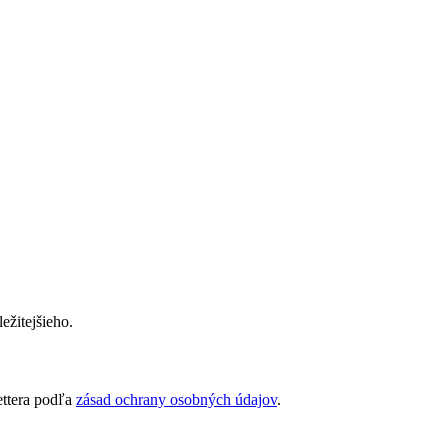
ežitejšieho.
ettera podľa
zásad ochrany osobných údajov
.