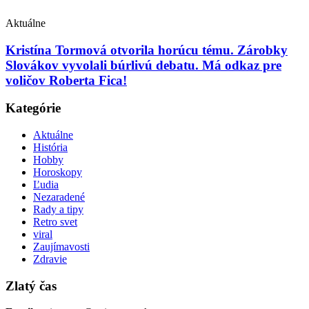
Aktuálne
Kristína Tormová otvorila horúcu tému. Zárobky
Slovákov vyvolali búrlivú debatu. Má odkaz pre
voličov Roberta Fica!
Kategórie
Aktuálne
História
Hobby
Horoskopy
Ľudia
Nezaradené
Rady a tipy
Retro svet
viral
Zaujímavosti
Zdravie
Zlatý čas