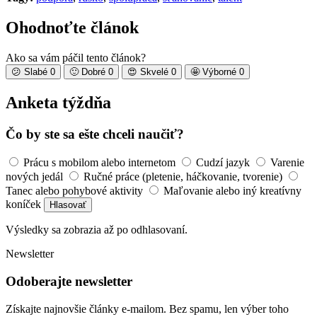
Ohodnoťte článok
Ako sa vám páčil tento článok?
😕
Slabé
0
🙂
Dobré
0
😍
Skvelé
0
🤩
Výborné
0
Anketa týždňa
Čo by ste sa ešte chceli naučiť?
Prácu s mobilom alebo internetom
Cudzí jazyk
Varenie
nových jedál
Ručné práce (pletenie, háčkovanie, tvorenie)
Tanec alebo pohybové aktivity
Maľovanie alebo iný kreatívny
koníček
Hlasovať
Výsledky sa zobrazia až po odhlasovaní.
Newsletter
Odoberajte newsletter
Získajte najnovšie články e-mailom. Bez spamu, len výber toho