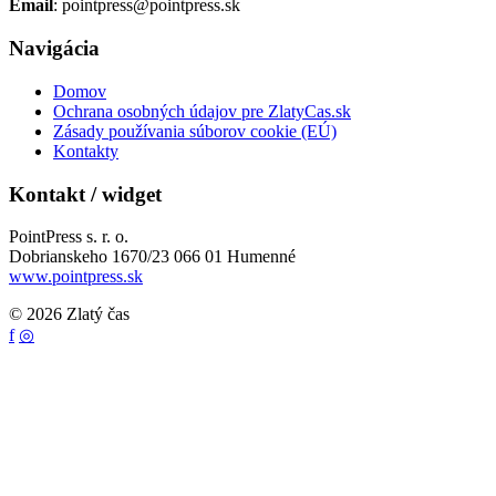
Email
: pointpress@pointpress.sk
Navigácia
Domov
Ochrana osobných údajov pre ZlatyCas.sk
Zásady používania súborov cookie (EÚ)
Kontakty
Kontakt / widget
PointPress s. r. o.
Dobrianskeho 1670/23 066 01 Humenné
www.pointpress.sk
© 2026 Zlatý čas
f
◎