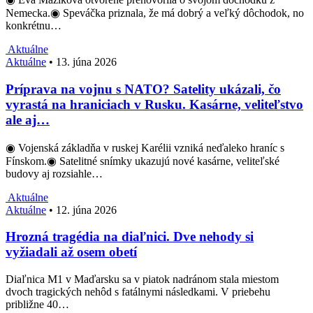
Nemecka.◉ Speváčka priznala, že má dobrý a veľký dôchodok, no
konkrétnu…
Aktuálne
Aktuálne
•
13. júna 2026
Príprava na vojnu s NATO? Satelity ukázali, čo
vyrastá na hraniciach v Rusku. Kasárne, veliteľstvo
ale aj…
◉ Vojenská základňa v ruskej Karélii vzniká neďaleko hraníc s
Fínskom.◉ Satelitné snímky ukazujú nové kasárne, veliteľské
budovy aj rozsiahle…
Aktuálne
Aktuálne
•
12. júna 2026
Hrozná tragédia na diaľnici. Dve nehody si
vyžiadali až osem obetí
Diaľnica M1 v Maďarsku sa v piatok nadránom stala miestom
dvoch tragických nehôd s fatálnymi následkami. V priebehu
približne 40…