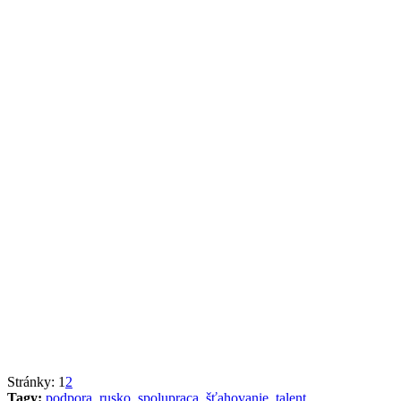
Stránky:
1
2
Tagy:
podpora
,
rusko
,
spolupraca
,
šťahovanie
,
talent