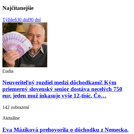
Najčítanejšie
Týždeň
30 dní
90 dní
Ľudia
Neuveriteľný rozdiel medzi dôchodkami! Kým
priemerný slovenský senior dostáva necelých 750
eur, jeden muž inkasuje vyše 12-tisíc. Čo…
142 zobrazení
Aktuálne
Eva Máziková prehovorila o dôchodku z Nemecka.