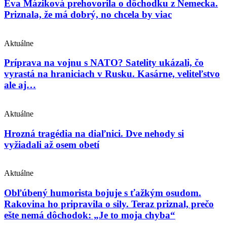
Eva Máziková prehovorila o dôchodku z Nemecka.
Priznala, že má dobrý, no chcela by viac
Aktuálne
Príprava na vojnu s NATO? Satelity ukázali, čo
vyrastá na hraniciach v Rusku. Kasárne, veliteľstvo
ale aj…
Aktuálne
Hrozná tragédia na diaľnici. Dve nehody si
vyžiadali až osem obetí
Aktuálne
Obľúbený humorista bojuje s ťažkým osudom.
Rakovina ho pripravila o sily. Teraz priznal, prečo
ešte nemá dôchodok: „Je to moja chyba“