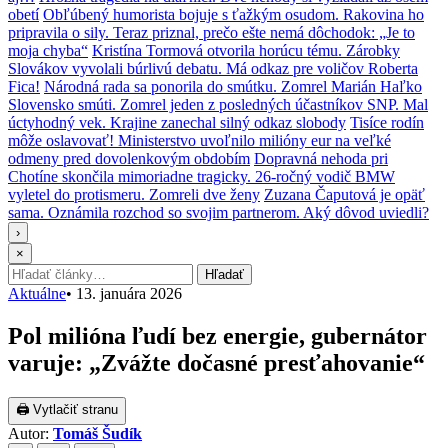
obetí
Obľúbený humorista bojuje s ťažkým osudom. Rakovina ho
pripravila o sily. Teraz priznal, prečo ešte nemá dôchodok: „Je to
moja chyba“
Kristína Tormová otvorila horúcu tému. Zárobky
Slovákov vyvolali búrlivú debatu. Má odkaz pre voličov Roberta
Fica!
Národná rada sa ponorila do smútku. Zomrel Marián Haľko
Slovensko smúti. Zomrel jeden z posledných účastníkov SNP. Mal
úctyhodný vek. Krajine zanechal silný odkaz slobody
Tisíce rodín
môže oslavovať! Ministerstvo uvoľnilo milióny eur na veľké
odmeny pred dovolenkovým obdobím
Dopravná nehoda pri
Chotíne skončila mimoriadne tragicky. 26-ročný vodič BMW
vyletel do protismeru. Zomreli dve ženy
Zuzana Čaputová je opäť
sama. Oznámila rozchod so svojim partnerom. Aký dôvod uviedli?
›
×
Hľadať:
Hľadať
Aktuálne
•
13. januára 2026
Pol milióna ľudí bez energie, gubernátor
varuje: „Zvážte dočasné presťahovanie“
🖨 Vytlačiť stranu
Autor:
Tomáš Šudík