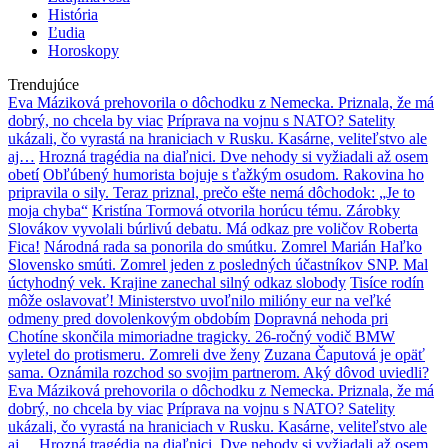
História
Ľudia
Horoskopy
Trendujúce
Eva Máziková prehovorila o dôchodku z Nemecka. Priznala, že má
dobrý, no chcela by viac
Príprava na vojnu s NATO? Satelity
ukázali, čo vyrastá na hraniciach v Rusku. Kasárne, veliteľstvo ale
aj…
Hrozná tragédia na diaľnici. Dve nehody si vyžiadali až osem
obetí
Obľúbený humorista bojuje s ťažkým osudom. Rakovina ho
pripravila o sily. Teraz priznal, prečo ešte nemá dôchodok: „Je to
moja chyba“
Kristína Tormová otvorila horúcu tému. Zárobky
Slovákov vyvolali búrlivú debatu. Má odkaz pre voličov Roberta
Fica!
Národná rada sa ponorila do smútku. Zomrel Marián Haľko
Slovensko smúti. Zomrel jeden z posledných účastníkov SNP. Mal
úctyhodný vek. Krajine zanechal silný odkaz slobody
Tisíce rodín
môže oslavovať! Ministerstvo uvoľnilo milióny eur na veľké
odmeny pred dovolenkovým obdobím
Dopravná nehoda pri
Chotíne skončila mimoriadne tragicky. 26-ročný vodič BMW
vyletel do protismeru. Zomreli dve ženy
Zuzana Čaputová je opäť
sama. Oznámila rozchod so svojim partnerom. Aký dôvod uviedli?
Eva Máziková prehovorila o dôchodku z Nemecka. Priznala, že má
dobrý, no chcela by viac
Príprava na vojnu s NATO? Satelity
ukázali, čo vyrastá na hraniciach v Rusku. Kasárne, veliteľstvo ale
aj…
Hrozná tragédia na diaľnici. Dve nehody si vyžiadali až osem