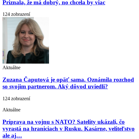
Priznala, že má dobrý, no chcela by viac
124 zobrazení
Aktuálne
Zuzana Čaputová je opäť sama. Oznámila rozchod
so svojim partnerom. Aký dôvod uviedli?
124 zobrazení
Aktuálne
Príprava na vojnu s NATO? Satelity ukázali, čo
vyrastá na hraniciach v Rusku. Kasárne, veliteľstvo
ale aj…