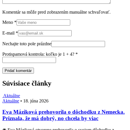
Komentár sa môže pred zobrazením manuálne schvaľovať.
Meno
*
E-mail
*
Nechajte toto pole prázdne
Protispamová kontrola: koľko je 1 + 4?
*
Súvisiace články
Aktuálne
Aktuálne
•
18. júna 2026
Eva Máziková prehovorila o dôchodku z Nemecka.
Priznala, že má dobrý, no chcela by viac
◉ Eva Máziková otvorene prehovorila o svojom dôchodku z