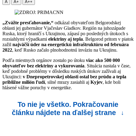
A
A+
A++
„Zvážte presťahovanie,“
odkázal obyvateľom Belgorodskej
oblasti jej gubernátor Vjačeslav Gladkov. Región na juhozápade
Ruska, ktorý hraničí s Ukrajinou, zápasí po posledných útokoch s
rozsiahlymi výpadkami
elektriny aj tepla
. Belgorod pritom v piatok
zažil
najväčší úder na energetickú infraštruktúru od februára
2022
, keď Rusko začalo plnohodnotnú inváziu na Ukrajinu.
Podľa miestnych orgánov zostalo po útoku
viac ako 500 000
obyvateľov bez elektriny a vykurovania
. Situácia nastala v čase,
keď podobné problémy v dôsledku ruských útokov zažívali aj
Ukrajinci:
v Dnepropetrovskej oblasti ostal bez prúdu a tepla
približne milión ľudí
, silné mrazy zasiahli aj
Kyjev
, kde boli
hlásené vážne poruchy v energetike.
To nie je všetko. Pokračovanie
článku nájdete na ďalšej strane
↓