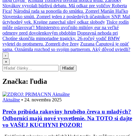
moja chyba“
Kristína Tormová otvorila horúcu tému. Zárobky
Slovákov vyvolali búrlivú debatu. Má odkaz pre voličov Roberta
Fica!
Národná rada sa ponorila do smútku. Zomrel Marián Haľko
Slovensko smúti. Zomrel jeden z posledných účastníkov SNP. Mal
úctyhodný vek. Krajine zanechal silný odkaz slobody
Tisíce rodín
môže oslavovať! Ministerstvo uvoľnilo milióny eur na veľké
odmeny pred dovolenkovým obdobím
Dopravná nehoda pri
Chotíne skončila mimoriadne tragicky. 26-ročný vodič BMW
vyletel do protismeru. Zomreli dve ženy
Zuzana Čaputová je opäť
sama. Oznámila rozchod so svojim partnerom. Aký dôvod uviedli?
›
×
Hľadať:
Hľadať
Značka:
ľudia
Aktuálne
Aktuálne
•
24. novembra 2025
Prečo pribúda rakoviny hrubého čreva u mladých?
Odborníci majú nové vysvetlenie. Na TOTO si dajte
vo VAŠEJ KUCHYNI POZOR!