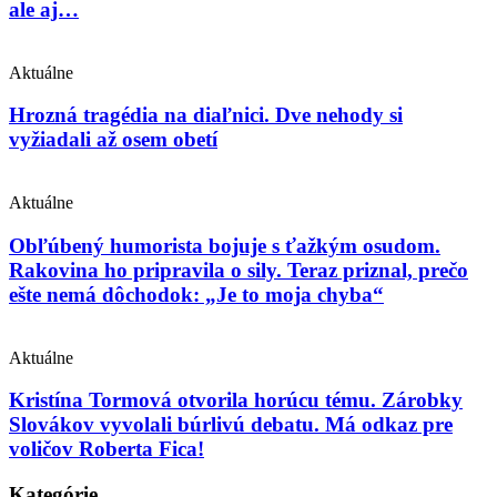
ale aj…
Aktuálne
Hrozná tragédia na diaľnici. Dve nehody si
vyžiadali až osem obetí
Aktuálne
Obľúbený humorista bojuje s ťažkým osudom.
Rakovina ho pripravila o sily. Teraz priznal, prečo
ešte nemá dôchodok: „Je to moja chyba“
Aktuálne
Kristína Tormová otvorila horúcu tému. Zárobky
Slovákov vyvolali búrlivú debatu. Má odkaz pre
voličov Roberta Fica!
Kategórie