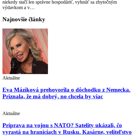
niekedy stačí len správne hospodáriť, vyhnúť sa zbytočným
výdavkom a v…
Najnovšie články
Aktuálne
Eva Máziková prehovorila o dôchodku z Nemecka.
Priznala, že má dobrý, no chcela by viac
Aktuálne
Príprava na vojnu s NATO? Satelity ukázali, čo
vyrastá na hraniciach v Rusku. Kasárne, veliteľstvo