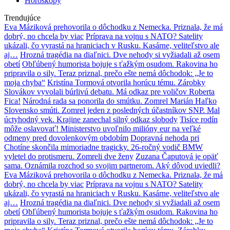
Horoskopy
Trendujúce
Eva Máziková prehovorila o dôchodku z Nemecka. Priznala, že má
dobrý, no chcela by viac
Príprava na vojnu s NATO? Satelity
ukázali, čo vyrastá na hraniciach v Rusku. Kasárne, veliteľstvo ale
aj…
Hrozná tragédia na diaľnici. Dve nehody si vyžiadali až osem
obetí
Obľúbený humorista bojuje s ťažkým osudom. Rakovina ho
pripravila o sily. Teraz priznal, prečo ešte nemá dôchodok: „Je to
moja chyba“
Kristína Tormová otvorila horúcu tému. Zárobky
Slovákov vyvolali búrlivú debatu. Má odkaz pre voličov Roberta
Fica!
Národná rada sa ponorila do smútku. Zomrel Marián Haľko
Slovensko smúti. Zomrel jeden z posledných účastníkov SNP. Mal
úctyhodný vek. Krajine zanechal silný odkaz slobody
Tisíce rodín
môže oslavovať! Ministerstvo uvoľnilo milióny eur na veľké
odmeny pred dovolenkovým obdobím
Dopravná nehoda pri
Chotíne skončila mimoriadne tragicky. 26-ročný vodič BMW
vyletel do protismeru. Zomreli dve ženy
Zuzana Čaputová je opäť
sama. Oznámila rozchod so svojim partnerom. Aký dôvod uviedli?
Eva Máziková prehovorila o dôchodku z Nemecka. Priznala, že má
dobrý, no chcela by viac
Príprava na vojnu s NATO? Satelity
ukázali, čo vyrastá na hraniciach v Rusku. Kasárne, veliteľstvo ale
aj…
Hrozná tragédia na diaľnici. Dve nehody si vyžiadali až osem
obetí
Obľúbený humorista bojuje s ťažkým osudom. Rakovina ho
pripravila o sily. Teraz priznal, prečo ešte nemá dôchodok: „Je to