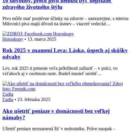
10 dôvodov, prečo pivo nemusí byť nepriateľ
zdravého životného štýlu
Pivo môže mať pozitívne účinky na zdravie – samozrejme, s mierou
Milovníci piva majú dôvod na úsmev – viaceré vedecké…
Horoskopy
Horoskopy
•
13. marca 2025
Rok 2025 v znamení Leva: Láska, úspech aj skúšky
odvahy
Lev, rok 2025 ti prinesie veľa príležitostí zažiariť – v práci, vo
vzťahoch aj v osobnom raste. Budeš musieť urobiť…
Ľudia
Ľudia
•
23. februára 2025
Ako ušetriť peniaze v domácnosti bez veľkej
námahy?
Ušetriť peniaze neznamená žiť v nedostatku. Práve naopak –