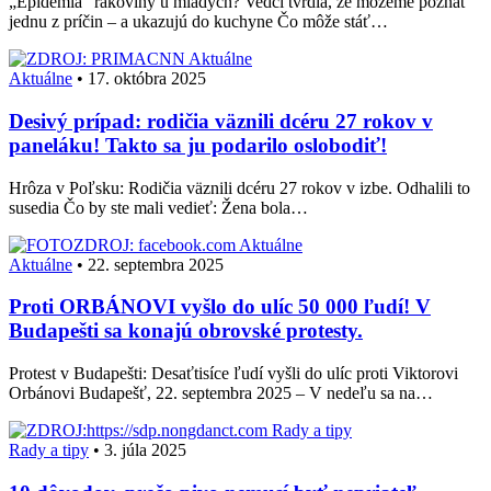
„Epidémia“ rakoviny u mladých? Vedci tvrdia, že môžeme poznať
jednu z príčin – a ukazujú do kuchyne Čo môže stáť…
Aktuálne
Aktuálne
•
17. októbra 2025
Desivý prípad: rodičia väznili dcéru 27 rokov v
paneláku! Takto sa ju podarilo oslobodiť!
Hrôza v Poľsku: Rodičia väznili dcéru 27 rokov v izbe. Odhalili to
susedia Čo by ste mali vedieť: Žena bola…
Aktuálne
Aktuálne
•
22. septembra 2025
Proti ORBÁNOVI vyšlo do ulíc 50 000 ľudí! V
Budapešti sa konajú obrovské protesty.
Protest v Budapešti: Desaťtisíce ľudí vyšli do ulíc proti Viktorovi
Orbánovi Budapešť, 22. septembra 2025 – V nedeľu sa na…
Rady a tipy
Rady a tipy
•
3. júla 2025