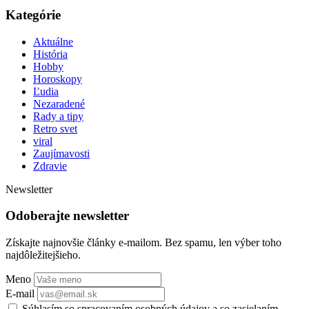
Kategórie
Aktuálne
História
Hobby
Horoskopy
Ľudia
Nezaradené
Rady a tipy
Retro svet
viral
Zaujímavosti
Zdravie
Newsletter
Odoberajte newsletter
Získajte najnovšie články e-mailom. Bez spamu, len výber toho
najdôležitejšieho.
Meno
E-mail
Súhlasím so spracovaním osobných údajov a so zasielaním