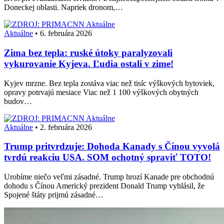
Doneckej oblasti. Napriek dronom,…
Aktuálne
Aktuálne
•
6. februára 2026
Zima bez tepla: ruské útoky paralyzovali
vykurovanie Kyjeva. Ľudia ostali v zime!
Kyjev mrzne. Bez tepla zostáva viac než tisíc výškových bytoviek,
opravy potrvajú mesiace Viac než 1 100 výškových obytných
budov…
Aktuálne
Aktuálne
•
2. februára 2026
Trump pritvrdzuje: Dohoda Kanady s Čínou vyvolá
tvrdú reakciu USA. SOM ochotný spraviť TOTO!
Urobíme niečo veľmi zásadné. Trump hrozí Kanade pre obchodnú
dohodu s Čínou Americký prezident Donald Trump vyhlásil, že
Spojené štáty prijmú zásadné…