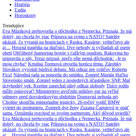
História
Ľudia
Horoskopy
Trendujúce
Eva Máziková prehovorila o dôchodku z Nemecka. Priznala, že má
dobrý, no chcela by viac
Príprava na vojnu s NATO? Satelity
ukázali, čo vyrastá na hraniciach v Rusku. Kasárne, veliteľstvo ale
aj…
Hrozná tragédia na diaľnici. Dve nehody si vyžiadali až osem
obetí
Obľúbený humorista bojuje s ťažkým osudom. Rakovina ho
pripravila o sily. Teraz priznal, prečo ešte nemá dôchodok: „Je to
moja chyba“
Kristína Tormová otvorila horúcu tému. Zárobky
Slovákov vyvolali búrlivú debatu. Má odkaz pre voličov Roberta
Fica!
Národná rada sa ponorila do smútku. Zomrel Marián Haľko
Slovensko smúti. Zomrel jeden z posledných účastníkov SNP. Mal
úctyhodný vek. Krajine zanechal silný odkaz slobody
Tisíce rodín
môže oslavovať! Ministerstvo uvoľnilo milióny eur na veľké
odmeny pred dovolenkovým obdobím
Dopravná nehoda pri
Chotíne skončila mimoriadne tragicky. 26-ročný vodič BMW
vyletel do protismeru. Zomreli dve ženy
Zuzana Čaputová je opäť
sama. Oznámila rozchod so svojim partnerom. Aký dôvod uviedli?
Eva Máziková prehovorila o dôchodku z Nemecka. Priznala, že má
dobrý, no chcela by viac
Príprava na vojnu s NATO? Satelity
ukázali, čo vyrastá na hraniciach v Rusku. Kasárne, veliteľstvo ale
aj…
Hrozná tragédia na diaľnici. Dve nehody si vyžiadali až osem