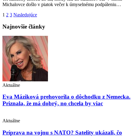
Michalovce došlo v piatok večer k úmyselnému podpáleniu…
Stránkovanie
1
2
3
Nasledujúce
príspevkov
Najnovšie články
Aktuálne
Eva Máziková prehovorila o dôchodku z Nemecka.
Priznala, že má dobrý, no chcela by viac
Aktuálne
Príprava na vojnu s NATO? Satelity ukázali, čo