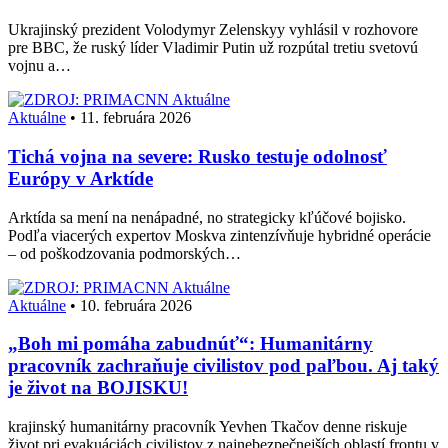
Ukrajinský prezident Volodymyr Zelenskyy vyhlásil v rozhovore
pre BBC, že ruský líder Vladimir Putin už rozpútal tretiu svetovú
vojnu a…
Aktuálne
Aktuálne
•
11. februára 2026
Tichá vojna na severe: Rusko testuje odolnosť
Európy v Arktíde
Arktída sa mení na nenápadné, no strategicky kľúčové bojisko.
Podľa viacerých expertov Moskva zintenzívňuje hybridné operácie
– od poškodzovania podmorských…
Aktuálne
Aktuálne
•
10. februára 2026
„Boh mi pomáha zabudnúť“: Humanitárny
pracovník zachraňuje civilistov pod paľbou. Aj taký
je život na BOJISKU!
krajinský humanitárny pracovník Yevhen Tkačov denne riskuje
život pri evakuáciách civilistov z najnebezpečnejších oblastí frontu v