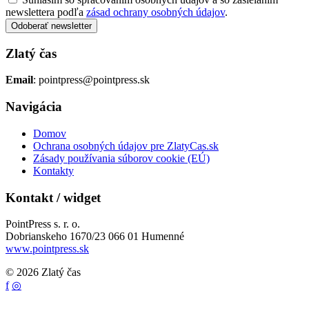
newslettera podľa
zásad ochrany osobných údajov
.
Odoberať newsletter
Zlatý čas
Email
: pointpress@pointpress.sk
Navigácia
Domov
Ochrana osobných údajov pre ZlatyCas.sk
Zásady používania súborov cookie (EÚ)
Kontakty
Kontakt / widget
PointPress s. r. o.
Dobrianskeho 1670/23 066 01 Humenné
www.pointpress.sk
© 2026 Zlatý čas
f
◎