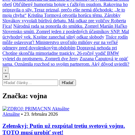
obetí
Obľúbený humorista bojuje s ťažkým osudom. Rakovina ho
pripravila o sily. Teraz priznal, prečo ešte nemá dôchodok: „Je to
moja chyba“
Kristína Tormová otvorila horúcu tému. Zárobky
Slovákov vyvolali búrlivú debatu. Má odkaz pre voličov Roberta
Fica!
Národná rada sa ponorila do smútku. Zomrel Marián Haľko
Slovensko smúti. Zomrel jeden z posledných účastníkov SNP. Mal
úctyhodný vek. Krajine zanechal silný odkaz slobody
Tisíce rodín
môže oslavovať! Ministerstvo uvoľnilo milióny eur na veľké
odmeny pred dovolenkovým obdobím
Dopravná nehoda pri
Chotíne skončila mimoriadne tragicky. 26-ročný vodič BMW
vyletel do protismeru. Zomreli dve ženy
Zuzana Čaputová je opäť
sama. Oznámila rozchod so svojim partnerom. Aký dôvod uviedli?
›
×
Hľadať:
Hľadať
Značka:
vojna
Aktuálne
Aktuálne
•
23. februára 2026
Zelenskyj: Putin už rozpútal tretiu svetovú vojnu.
TOTO musí urobiť svet!