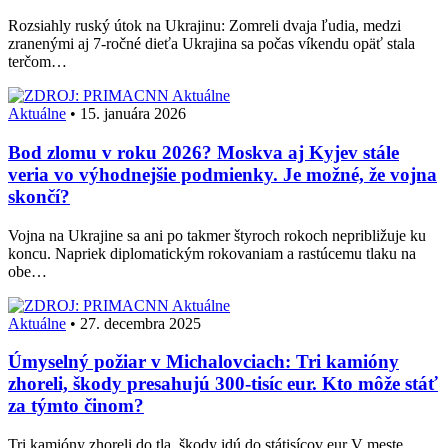
Rozsiahly ruský útok na Ukrajinu: Zomreli dvaja ľudia, medzi
zranenými aj 7-ročné dieťa Ukrajina sa počas víkendu opäť stala
terčom…
Aktuálne
Aktuálne
•
15. januára 2026
Bod zlomu v roku 2026? Moskva aj Kyjev stále
veria vo výhodnejšie podmienky. Je možné, že vojna
skončí?
Vojna na Ukrajine sa ani po takmer štyroch rokoch nepribližuje ku
koncu. Napriek diplomatickým rokovaniam a rastúcemu tlaku na
obe…
Aktuálne
Aktuálne
•
27. decembra 2025
Úmyselný požiar v Michalovciach: Tri kamióny
zhoreli, škody presahujú 300-tisíc eur. Kto môže stáť
za týmto činom?
Tri kamióny zhoreli do tla, škody idú do státisícov eur V meste