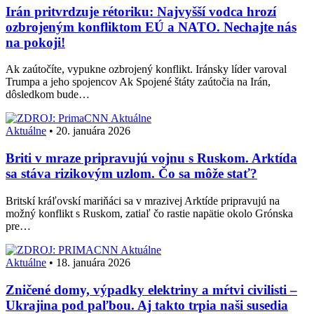
Irán pritvrdzuje rétoriku: Najvyšší vodca hrozí
ozbrojeným konfliktom EÚ a NATO. Nechajte nás
na pokoji!
Ak zaútočíte, vypukne ozbrojený konflikt. Iránsky líder varoval
Trumpa a jeho spojencov Ak Spojené štáty zaútočia na Irán,
dôsledkom bude…
Aktuálne
Aktuálne
•
20. januára 2026
Briti v mraze pripravujú vojnu s Ruskom. Arktída
sa stáva rizikovým uzlom. Čo sa môže stať?
Britskí kráľovskí mariňáci sa v mrazivej Arktíde pripravujú na
možný konflikt s Ruskom, zatiaľ čo rastie napätie okolo Grónska
pre…
Aktuálne
Aktuálne
•
18. januára 2026
Zničené domy, výpadky elektriny a mŕtvi civilisti –
Ukrajina pod paľbou. Aj takto trpia naši susedia