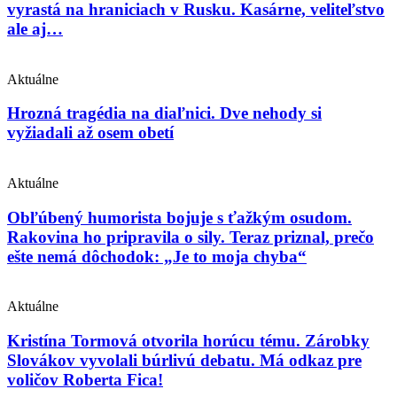
vyrastá na hraniciach v Rusku. Kasárne, veliteľstvo
ale aj…
Aktuálne
Hrozná tragédia na diaľnici. Dve nehody si
vyžiadali až osem obetí
Aktuálne
Obľúbený humorista bojuje s ťažkým osudom.
Rakovina ho pripravila o sily. Teraz priznal, prečo
ešte nemá dôchodok: „Je to moja chyba“
Aktuálne
Kristína Tormová otvorila horúcu tému. Zárobky
Slovákov vyvolali búrlivú debatu. Má odkaz pre
voličov Roberta Fica!