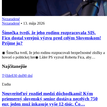
Nezaradené
Nezaradené
•
13. mája 2026
Šimečka tvrdí, že jeho rodinu rozpracovala SIS.
Fico dostal verejnú výzvu pred celým Slovenskom!
Príjme ju?
◉ Šimečka tvrdí, že jeho rodinu rozpracovali bezpečnostné zložky a
hovorí o politickej hre◉ Líder PS vyzval Roberta Fica, aby…
Najčítanejšie
Týždeň
30 dní
90 dní
Ľudia
Neuveriteľný rozdiel medzi dôchodkami! Kým
priemerný slovenský senior dostáva necelých 750
eur, jeden muž inkasuje vyše 12-tisíc. Čo…