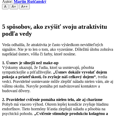
Autor:
Martin Ruščanský
A
A+
A++
5 spôsobov, ako zvýšiť svoju atraktivitu
podľa vedy
Veda odhalila, že atraktivita je často výsledkom neviditeľných
signálov. Nie je to len o tom, ako vyzeráme. Dôležitú úlohu zohráva
napríklad úsmev, vôňa či farby, ktoré nosíme.
1. Úsmev je silnejší než make-up
Výskumy ukazujú, že ľudia, ktorí sa usmievajú, pôsobia
sympatickejšie a príťažlivejšie.
„Úsmev dokáže vyvolať dojem
pokoja a priateľskosti, čo zvyšuje náš celkový dojem“
, tvrdia
vedci. Pravidelné usmievanie môže zlepšiť náladu nielen vám, ale aj
vášmu okoliu. Navyše pomáha pri nadväzovaní kontaktov a
budovaní dôvery.
2. Pravidelné cvičenie pomáha nielen telu, ale aj charizme
Pohyb má viacero výhod. Okrem lepšej kondície zvyšuje hladinu
endorfínov. Tieto hormóny šťastia zlepšujú náladu a pôsobia na
psychickú pohodu.
„Cvičenie stimuluje produkciu kolagénu a