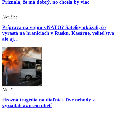
Priznala, že má dobrý, no chcela by viac
Aktuálne
Príprava na vojnu s NATO? Satelity ukázali, čo
vyrastá na hraniciach v Rusku. Kasárne, veliteľstvo
ale aj…
Aktuálne
Hrozná tragédia na diaľnici. Dve nehody si
vyžiadali až osem obetí