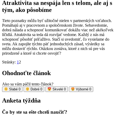
Atraktivita sa nespája len s telom, ale aj s
tým, ako pôsobíme
Tieto poznatky môžu byť užitočné nielen v partnerských vzťahoch.
Pomáhajú aj v pracovnom a spoločenskom živote. Sebavedomie,
dobrá nálada a schopnosť komunikovať dokážu viac než akékoľvek
líčidlá. Atraktivita sa teda dá rozvíjať vedome. Každý z nás má
schopnosť pôsobiť príťažlivo. Stačí si uvedomiť, čo vysielame do
sveta. Ak zapojíte týchto päť jednoduchých zásad, výsledky sa
môžu dostaviť rýchlo. Otázkou zostáva, ktoré z nich sú pre vás
prirodzené a ktoré si chcete osvojiť?
Stránky:
1
2
Ohodnoťte článok
Ako sa vám páčil tento článok?
Slabé
0
Dobré
0
Skvelé
0
Výborné
0
Anketa týždňa
Čo by ste sa ešte chceli naučiť?