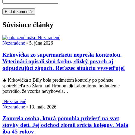
Súvisiace články
Nezaradené
Nezaradené
•
5. júna 2026
Krkovička zo supermarketu neprešla kontrolou.
Veterinári opísali sivú farbu, slizký povrch aj
odpudzujúci zápach. Reťazec situáciu vysvetľuje!
◉ Krkovička z Billy bola predmetom kontroly po podnete
spotrebiteľa zo Žiaru nad Hronom.◉ Laboratórne hodnotenie
potvrdilo, že vzorka nevyhovela…
Nezaradené
Nezaradené
•
13. mája 2026
Zomrela osoba, ktorá pomohla priviesť na svet
stovky detí. Jej odchod zlomil srdcia kolegov. Mala
iba 45 rokov