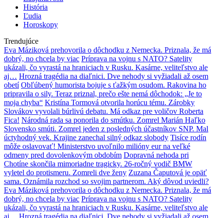
História
Ľudia
Horoskopy
Trendujúce
Eva Máziková prehovorila o dôchodku z Nemecka. Priznala, že má
dobrý, no chcela by viac
Príprava na vojnu s NATO? Satelity
ukázali, čo vyrastá na hraniciach v Rusku. Kasárne, veliteľstvo ale
aj…
Hrozná tragédia na diaľnici. Dve nehody si vyžiadali až osem
obetí
Obľúbený humorista bojuje s ťažkým osudom. Rakovina ho
pripravila o sily. Teraz priznal, prečo ešte nemá dôchodok: „Je to
moja chyba“
Kristína Tormová otvorila horúcu tému. Zárobky
Slovákov vyvolali búrlivú debatu. Má odkaz pre voličov Roberta
Fica!
Národná rada sa ponorila do smútku. Zomrel Marián Haľko
Slovensko smúti. Zomrel jeden z posledných účastníkov SNP. Mal
úctyhodný vek. Krajine zanechal silný odkaz slobody
Tisíce rodín
môže oslavovať! Ministerstvo uvoľnilo milióny eur na veľké
odmeny pred dovolenkovým obdobím
Dopravná nehoda pri
Chotíne skončila mimoriadne tragicky. 26-ročný vodič BMW
vyletel do protismeru. Zomreli dve ženy
Zuzana Čaputová je opäť
sama. Oznámila rozchod so svojim partnerom. Aký dôvod uviedli?
Eva Máziková prehovorila o dôchodku z Nemecka. Priznala, že má
dobrý, no chcela by viac
Príprava na vojnu s NATO? Satelity
ukázali, čo vyrastá na hraniciach v Rusku. Kasárne, veliteľstvo ale
aj…
Hrozná tragédia na diaľnici. Dve nehody si vyžiadali až osem