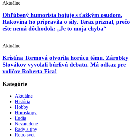
Aktuálne
Obľúbený humorista bojuje s ťažkým osudom.
Rakovina ho pripravila o sily. Teraz priznal, prečo
ešte nemá dôchodok: „Je to moja chyba“
Aktuálne
Kristína Tormová otvorila horúcu tému. Zárobky
Slovákov vyvolali búrlivú debatu. Má odkaz pre
voličov Roberta Fica!
Kategórie
Aktuálne
História
Hobby
Horoskopy
Ľudia
Nezaradené
Rady a tipy
Retro svet