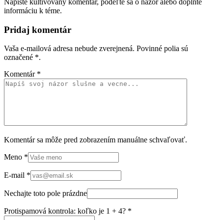
Napíšte kultivovaný komentár, podeľte sa o názor alebo doplňte
informáciu k téme.
Pridaj komentár
Vaša e-mailová adresa nebude zverejnená. Povinné polia sú
označené
*
.
Komentár
*
Komentár sa môže pred zobrazením manuálne schvaľovať.
Meno
*
E-mail
*
Nechajte toto pole prázdne
Protispamová kontrola: koľko je 1 + 4?
*