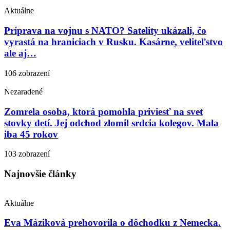
Aktuálne
Príprava na vojnu s NATO? Satelity ukázali, čo
vyrastá na hraniciach v Rusku. Kasárne, veliteľstvo
ale aj…
106 zobrazení
Nezaradené
Zomrela osoba, ktorá pomohla priviesť na svet
stovky detí. Jej odchod zlomil srdcia kolegov. Mala
iba 45 rokov
103 zobrazení
Najnovšie články
Aktuálne
Eva Máziková prehovorila o dôchodku z Nemecka.