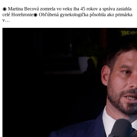
◉ Martina Becová zomrela vo veku iba 45 rokov a správa zasiahla
celé Horehronie◉ Obľúbená gynekologička pôsobila ako primárka
v…