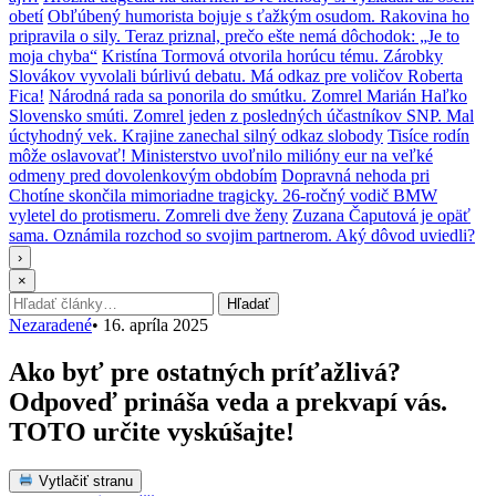
obetí
Obľúbený humorista bojuje s ťažkým osudom. Rakovina ho
pripravila o sily. Teraz priznal, prečo ešte nemá dôchodok: „Je to
moja chyba“
Kristína Tormová otvorila horúcu tému. Zárobky
Slovákov vyvolali búrlivú debatu. Má odkaz pre voličov Roberta
Fica!
Národná rada sa ponorila do smútku. Zomrel Marián Haľko
Slovensko smúti. Zomrel jeden z posledných účastníkov SNP. Mal
úctyhodný vek. Krajine zanechal silný odkaz slobody
Tisíce rodín
môže oslavovať! Ministerstvo uvoľnilo milióny eur na veľké
odmeny pred dovolenkovým obdobím
Dopravná nehoda pri
Chotíne skončila mimoriadne tragicky. 26-ročný vodič BMW
vyletel do protismeru. Zomreli dve ženy
Zuzana Čaputová je opäť
sama. Oznámila rozchod so svojim partnerom. Aký dôvod uviedli?
›
×
Hľadať:
Hľadať
Nezaradené
•
16. apríla 2025
Ako byť pre ostatných príťažlivá?
Odpoveď prináša veda a prekvapí vás.
TOTO určite vyskúšajte!
Vytlačiť stranu