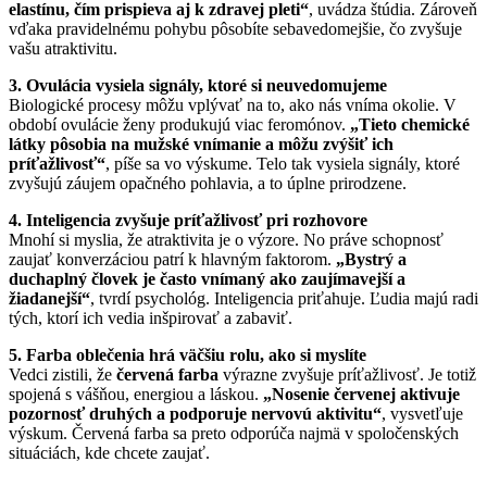
elastínu, čím prispieva aj k zdravej pleti“
, uvádza štúdia. Zároveň
vďaka pravidelnému pohybu pôsobíte sebavedomejšie, čo zvyšuje
vašu atraktivitu.
3. Ovulácia vysiela signály, ktoré si neuvedomujeme
Biologické procesy môžu vplývať na to, ako nás vníma okolie. V
období ovulácie ženy produkujú viac feromónov.
„Tieto chemické
látky pôsobia na mužské vnímanie a môžu zvýšiť ich
príťažlivosť“
, píše sa vo výskume. Telo tak vysiela signály, ktoré
zvyšujú záujem opačného pohlavia, a to úplne prirodzene.
4. Inteligencia zvyšuje príťažlivosť pri rozhovore
Mnohí si myslia, že atraktivita je o výzore. No práve schopnosť
zaujať konverzáciou patrí k hlavným faktorom.
„Bystrý a
duchaplný človek je často vnímaný ako zaujímavejší a
žiadanejší“
, tvrdí psychológ. Inteligencia priťahuje. Ľudia majú radi
tých, ktorí ich vedia inšpirovať a zabaviť.
5. Farba oblečenia hrá väčšiu rolu, ako si myslíte
Vedci zistili, že
červená farba
výrazne zvyšuje príťažlivosť. Je totiž
spojená s vášňou, energiou a láskou.
„Nosenie červenej aktivuje
pozornosť druhých a podporuje nervovú aktivitu“
, vysvetľuje
výskum. Červená farba sa preto odporúča najmä v spoločenských
situáciách, kde chcete zaujať.