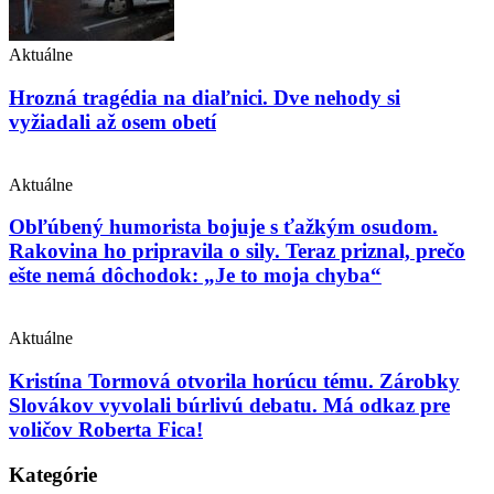
Aktuálne
Hrozná tragédia na diaľnici. Dve nehody si
vyžiadali až osem obetí
Aktuálne
Obľúbený humorista bojuje s ťažkým osudom.
Rakovina ho pripravila o sily. Teraz priznal, prečo
ešte nemá dôchodok: „Je to moja chyba“
Aktuálne
Kristína Tormová otvorila horúcu tému. Zárobky
Slovákov vyvolali búrlivú debatu. Má odkaz pre
voličov Roberta Fica!
Kategórie