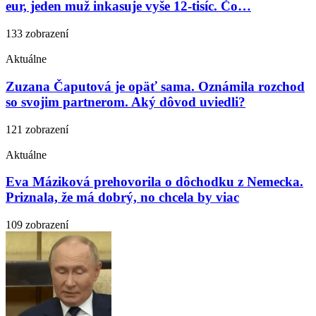
eur, jeden muž inkasuje vyše 12-tisíc. Čo…
133 zobrazení
Aktuálne
Zuzana Čaputová je opäť sama. Oznámila rozchod
so svojim partnerom. Aký dôvod uviedli?
121 zobrazení
Aktuálne
Eva Máziková prehovorila o dôchodku z Nemecka.
Priznala, že má dobrý, no chcela by viac
109 zobrazení