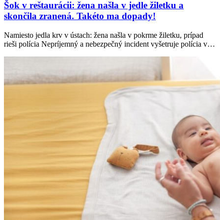
Šok v reštaurácii: žena našla v jedle žiletku a
skončila zranená. Takéto ma dopady!
Namiesto jedla krv v ústach: žena našla v pokrme žiletku, prípad
rieši polícia Nepríjemný a nebezpečný incident vyšetruje polícia v…