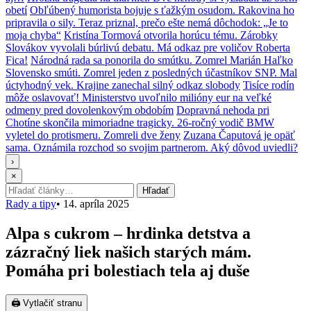
obetí
Obľúbený humorista bojuje s ťažkým osudom. Rakovina ho
pripravila o sily. Teraz priznal, prečo ešte nemá dôchodok: „Je to
moja chyba“
Kristína Tormová otvorila horúcu tému. Zárobky
Slovákov vyvolali búrlivú debatu. Má odkaz pre voličov Roberta
Fica!
Národná rada sa ponorila do smútku. Zomrel Marián Haľko
Slovensko smúti. Zomrel jeden z posledných účastníkov SNP. Mal
úctyhodný vek. Krajine zanechal silný odkaz slobody
Tisíce rodín
môže oslavovať! Ministerstvo uvoľnilo milióny eur na veľké
odmeny pred dovolenkovým obdobím
Dopravná nehoda pri
Chotíne skončila mimoriadne tragicky. 26-ročný vodič BMW
vyletel do protismeru. Zomreli dve ženy
Zuzana Čaputová je opäť
sama. Oznámila rozchod so svojim partnerom. Aký dôvod uviedli?
›
×
Hľadať:
Hľadať
Rady a tipy
•
14. apríla 2025
Alpa s cukrom – hrdinka detstva a
zázračný liek našich starých mám.
Pomáha pri bolestiach tela aj duše
🖨 Vytlačiť stranu