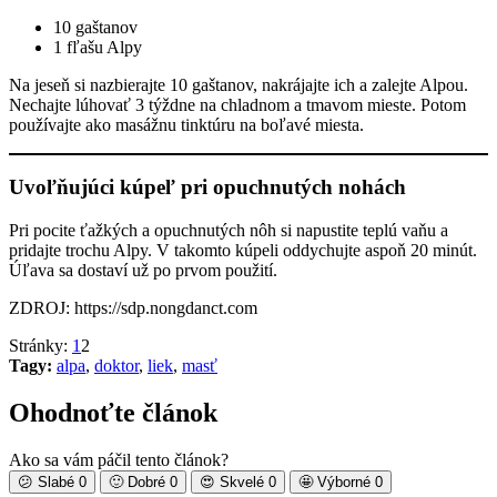
10 gaštanov
1 fľašu Alpy
Na jeseň si nazbierajte 10 gaštanov, nakrájajte ich a zalejte Alpou.
Nechajte lúhovať 3 týždne na chladnom a tmavom mieste. Potom
používajte ako masážnu tinktúru na boľavé miesta.
Uvoľňujúci kúpeľ pri opuchnutých nohách
Pri pocite ťažkých a opuchnutých nôh si napustite teplú vaňu a
pridajte trochu Alpy. V takomto kúpeli oddychujte aspoň 20 minút.
Úľava sa dostaví už po prvom použití.
ZDROJ: https://sdp.nongdanct.com
Stránky:
1
2
Tagy:
alpa
,
doktor
,
liek
,
masť
Ohodnoťte článok
Ako sa vám páčil tento článok?
😕
Slabé
0
🙂
Dobré
0
😍
Skvelé
0
🤩
Výborné
0