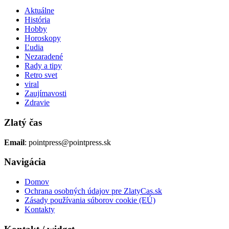
Aktuálne
História
Hobby
Horoskopy
Ľudia
Nezaradené
Rady a tipy
Retro svet
viral
Zaujímavosti
Zdravie
Zlatý čas
Email
: pointpress@pointpress.sk
Navigácia
Domov
Ochrana osobných údajov pre ZlatyCas.sk
Zásady používania súborov cookie (EÚ)
Kontakty