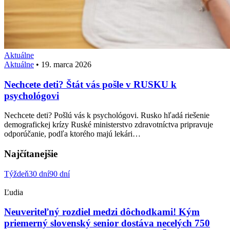
Aktuálne
Aktuálne
•
19. marca 2026
Nechcete deti? Štát vás pošle v RUSKU k
psychológovi
Nechcete deti? Pošlú vás k psychológovi. Rusko hľadá riešenie
demografickej krízy Ruské ministerstvo zdravotníctva pripravuje
odporúčanie, podľa ktorého majú lekári…
Najčítanejšie
Týždeň
30 dní
90 dní
Ľudia
Neuveriteľný rozdiel medzi dôchodkami! Kým
priemerný slovenský senior dostáva necelých 750