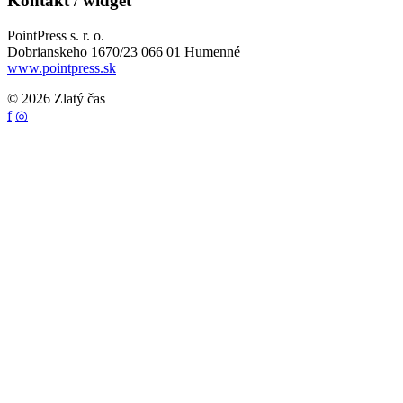
Kontakt / widget
PointPress s. r. o.
Dobrianskeho 1670/23 066 01 Humenné
www.pointpress.sk
© 2026 Zlatý čas
f
◎