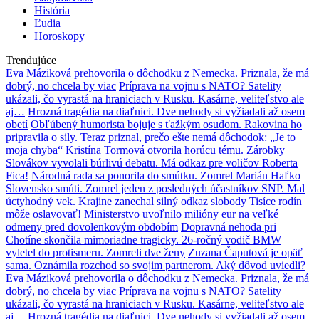
História
Ľudia
Horoskopy
Trendujúce
Eva Máziková prehovorila o dôchodku z Nemecka. Priznala, že má
dobrý, no chcela by viac
Príprava na vojnu s NATO? Satelity
ukázali, čo vyrastá na hraniciach v Rusku. Kasárne, veliteľstvo ale
aj…
Hrozná tragédia na diaľnici. Dve nehody si vyžiadali až osem
obetí
Obľúbený humorista bojuje s ťažkým osudom. Rakovina ho
pripravila o sily. Teraz priznal, prečo ešte nemá dôchodok: „Je to
moja chyba“
Kristína Tormová otvorila horúcu tému. Zárobky
Slovákov vyvolali búrlivú debatu. Má odkaz pre voličov Roberta
Fica!
Národná rada sa ponorila do smútku. Zomrel Marián Haľko
Slovensko smúti. Zomrel jeden z posledných účastníkov SNP. Mal
úctyhodný vek. Krajine zanechal silný odkaz slobody
Tisíce rodín
môže oslavovať! Ministerstvo uvoľnilo milióny eur na veľké
odmeny pred dovolenkovým obdobím
Dopravná nehoda pri
Chotíne skončila mimoriadne tragicky. 26-ročný vodič BMW
vyletel do protismeru. Zomreli dve ženy
Zuzana Čaputová je opäť
sama. Oznámila rozchod so svojim partnerom. Aký dôvod uviedli?
Eva Máziková prehovorila o dôchodku z Nemecka. Priznala, že má
dobrý, no chcela by viac
Príprava na vojnu s NATO? Satelity
ukázali, čo vyrastá na hraniciach v Rusku. Kasárne, veliteľstvo ale
aj…
Hrozná tragédia na diaľnici. Dve nehody si vyžiadali až osem