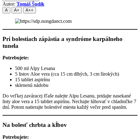
Autor:
Tomáš Šudík
A
A+
A++
Pri bolestiach zápästia a syndróme karpálneho
tunela
Potrebujete:
500 ml Alpy Lesana
5 listov Aloe vera (cca 15 cm dlhých, 3 cm širokých)
15 tabliet aspirínu
sklenenú nádobu
Do veľkej zaváracej fľaše nalejte Alpu Lesanu, pridajte nasekané
listy aloe vera a 15 tabliet aspirínu. Nechajte lúhovať v chladničke 7
dní. Potom natierajte bolestivé miesta každý večer pred spaním.
Na bolesť chrbta a kĺbov
Potrebujete: