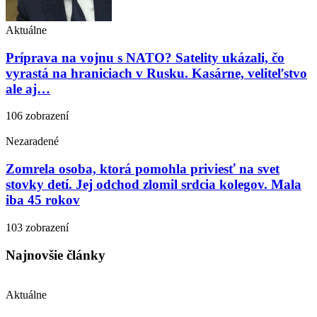
Aktuálne
Príprava na vojnu s NATO? Satelity ukázali, čo
vyrastá na hraniciach v Rusku. Kasárne, veliteľstvo
ale aj…
106 zobrazení
Nezaradené
Zomrela osoba, ktorá pomohla priviesť na svet
stovky detí. Jej odchod zlomil srdcia kolegov. Mala
iba 45 rokov
103 zobrazení
Najnovšie články
Aktuálne