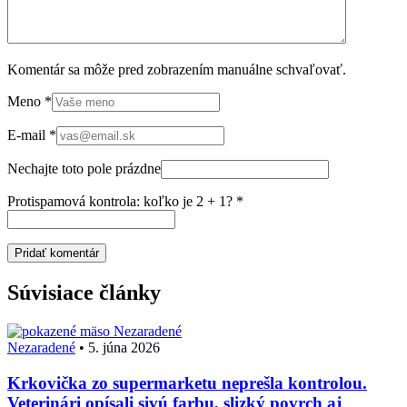
Komentár sa môže pred zobrazením manuálne schvaľovať.
Meno
*
E-mail
*
Nechajte toto pole prázdne
Protispamová kontrola: koľko je 2 + 1?
*
Súvisiace články
Nezaradené
Nezaradené
•
5. júna 2026
Krkovička zo supermarketu neprešla kontrolou.
Veterinári opísali sivú farbu, slizký povrch aj