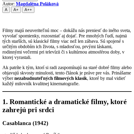
Autor:
Magdaléna Poláková
A
A+
A++
Filmy majú neuveriteľnú moc – dokážu nás preniesť do iného sveta,
vyvolať spomienky, rozosmiať aj dojať. Pre mnohých ľudí, najmä
tých starších, sú klasické filmy viac než len zábava. Sú spojené s
určitým obdobím ich života, s mladosťou, prvými láskami,
rodinnými večermi pri televízii či s kultúrnou atmosférou doby, v
ktorej vyrastali.
Ak patríte k tým, ktorí si radi zaspomínajú na staré dobré filmy alebo
objavujú skvosty minulosti, tento článok je práve pre vás. Prinášame
výber
nezabudnuteľných filmových klasík
, ktoré by mal vidieť
každý milovník kvalitnej kinematografie.
1. Romantické a dramatické filmy, ktoré
zahrejú pri srdci
Casablanca (1942)