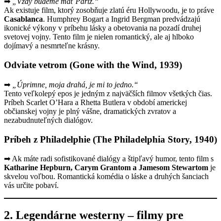
➡
„Vždy budeme mať Paríž.“
Ak existuje film, ktorý zosobňuje zlatú éru Hollywoodu, je to práve
Casablanca
. Humphrey Bogart a Ingrid Bergman predvádzajú
ikonické výkony v príbehu lásky a obetovania na pozadí druhej
svetovej vojny. Tento film je nielen romantický, ale aj hlboko
dojímavý a nesmrteľne krásny.
Odviate vetrom (Gone with the Wind, 1939)
➡
„Úprimne, moja drahá, je mi to jedno.“
Tento veľkolepý epos je jedným z najväčších filmov všetkých čias.
Príbeh Scarlet O’Hara a Rhetta Butlera v období americkej
občianskej vojny je plný vášne, dramatických zvratov a
nezabudnuteľných dialógov.
Príbeh z Philadelphie (The Philadelphia Story, 1940)
➡ Ak máte radi sofistikované dialógy a štipľavý humor, tento film s
Katharine Hepburn, Carym Grantom a Jamesom Stewartom
je
skvelou voľbou. Romantická komédia o láske a druhých šanciach
vás určite pobaví.
2. Legendárne westerny – filmy pre