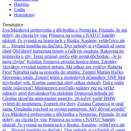
História
Ľudia
Horoskopy
Trendujúce
Eva Máziková prehovorila o dôchodku z Nemecka. Priznala, že má
dobrý, no chcela by viac
Príprava na vojnu s NATO? Satelity
ukázali, čo vyrastá na hraniciach v Rusku. Kasárne, veliteľstvo ale
aj…
Hrozná tragédia na diaľnici. Dve nehody si vyžiadali až osem
obetí
Obľúbený humorista bojuje s ťažkým osudom. Rakovina ho
pripravila o sily. Teraz priznal, prečo ešte nemá dôchodok: „Je to
moja chyba“
Kristína Tormová otvorila horúcu tému. Zárobky
Slovákov vyvolali búrlivú debatu. Má odkaz pre voličov Roberta
Fica!
Národná rada sa ponorila do smútku. Zomrel Marián Haľko
Slovensko smúti. Zomrel jeden z posledných účastníkov SNP. Mal
úctyhodný vek. Krajine zanechal silný odkaz slobody
Tisíce rodín
môže oslavovať! Ministerstvo uvoľnilo milióny eur na veľké
odmeny pred dovolenkovým obdobím
Dopravná nehoda pri
Chotíne skončila mimoriadne tragicky. 26-ročný vodič BMW
vyletel do protismeru. Zomreli dve ženy
Zuzana Čaputová je opäť
sama. Oznámila rozchod so svojim partnerom. Aký dôvod uviedli?
Eva Máziková prehovorila o dôchodku z Nemecka. Priznala, že má
dobrý, no chcela by viac
Príprava na vojnu s NATO? Satelity
ukázali, čo vyrastá na hraniciach v Rusku. Kasárne, veliteľstvo ale
aj…
Hrozná tragédia na diaľnici. Dve nehody si vyžiadali až osem