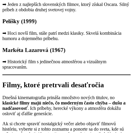
➡ Jeden z najlepších slovenských filmov, ktorý získal Oscara. Silný
príbeh z obdobia druhej svetovej vojny.
Pelíšky (1999)
➡ Hoci novší film, stále patrí medzi klasiky. Skvelá kombinácia
humoru a dojemného príbehu.
Markéta Lazarová (1967)
➡ Historický film s jedinečnou atmosférou a vizuálnym
spracovaním.
Filmy, ktoré pretrvali desaťročia
Dnešná kinematografia prináša množstvo nových titulov, no
klasické filmy majú niečo, čo moderným často chýba – dušu a
nadčasovosť
. Ich príbehy, herecké výkony a atmosféra dokážu
osloviť aj ďalšie generácie.
Ak si chcete spraviť nostalgický večer alebo objaviť filmovú
históriu, vyberte si z tohto zoznamu a ponorte sa do sveta, kde sú