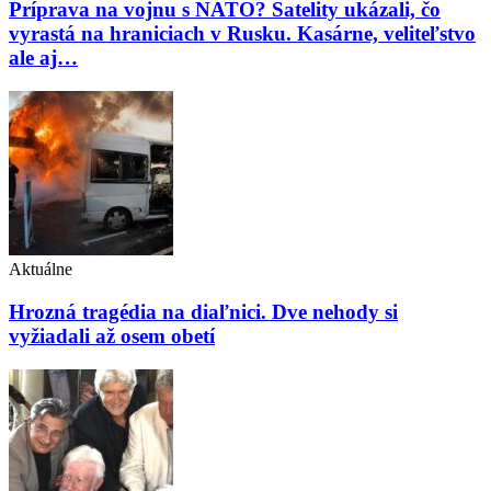
Príprava na vojnu s NATO? Satelity ukázali, čo
vyrastá na hraniciach v Rusku. Kasárne, veliteľstvo
ale aj…
Aktuálne
Hrozná tragédia na diaľnici. Dve nehody si
vyžiadali až osem obetí