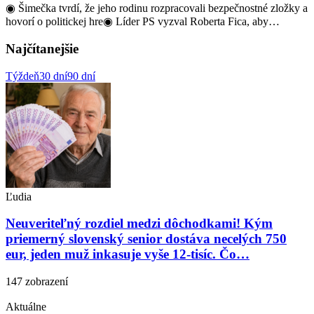
◉ Šimečka tvrdí, že jeho rodinu rozpracovali bezpečnostné zložky a
hovorí o politickej hre◉ Líder PS vyzval Roberta Fica, aby…
Najčítanejšie
Týždeň
30 dní
90 dní
Ľudia
Neuveriteľný rozdiel medzi dôchodkami! Kým
priemerný slovenský senior dostáva necelých 750
eur, jeden muž inkasuje vyše 12-tisíc. Čo…
147 zobrazení
Aktuálne