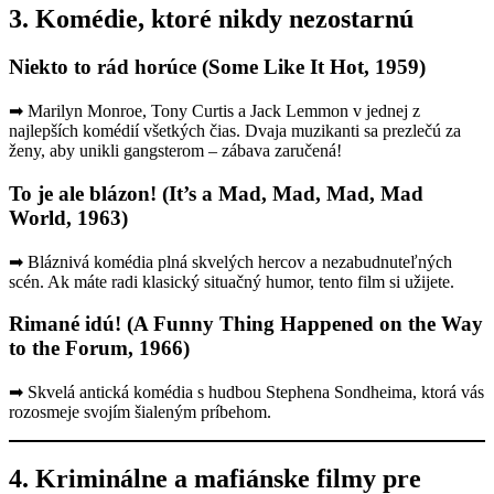
3. Komédie, ktoré nikdy nezostarnú
Niekto to rád horúce (Some Like It Hot, 1959)
➡ Marilyn Monroe, Tony Curtis a Jack Lemmon v jednej z
najlepších komédií všetkých čias. Dvaja muzikanti sa prezlečú za
ženy, aby unikli gangsterom – zábava zaručená!
To je ale blázon! (It’s a Mad, Mad, Mad, Mad
World, 1963)
➡ Bláznivá komédia plná skvelých hercov a nezabudnuteľných
scén. Ak máte radi klasický situačný humor, tento film si užijete.
Rimané idú! (A Funny Thing Happened on the Way
to the Forum, 1966)
➡ Skvelá antická komédia s hudbou Stephena Sondheima, ktorá vás
rozosmeje svojím šialeným príbehom.
4. Kriminálne a mafiánske filmy pre