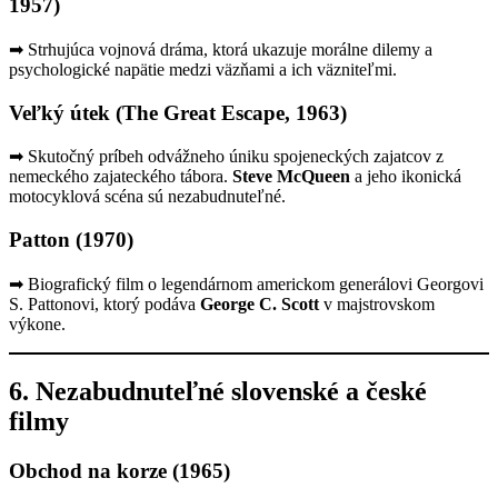
1957)
➡ Strhujúca vojnová dráma, ktorá ukazuje morálne dilemy a
psychologické napätie medzi väzňami a ich väzniteľmi.
Veľký útek (The Great Escape, 1963)
➡ Skutočný príbeh odvážneho úniku spojeneckých zajatcov z
nemeckého zajateckého tábora.
Steve McQueen
a jeho ikonická
motocyklová scéna sú nezabudnuteľné.
Patton (1970)
➡ Biografický film o legendárnom americkom generálovi Georgovi
S. Pattonovi, ktorý podáva
George C. Scott
v majstrovskom
výkone.
6. Nezabudnuteľné slovenské a české
filmy
Obchod na korze (1965)