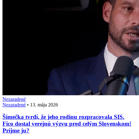
Nezaradené
Nezaradené
•
13. mája 2026
Šimečka tvrdí, že jeho rodinu rozpracovala SIS.
Fico dostal verejnú výzvu pred celým Slovenskom!
Príjme ju?