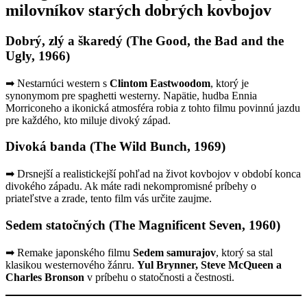
milovníkov starých dobrých kovbojov
Dobrý, zlý a škaredý (The Good, the Bad and the
Ugly, 1966)
➡ Nestarnúci western s
Clintom Eastwoodom
, ktorý je
synonymom pre spaghetti westerny. Napätie, hudba Ennia
Morriconeho a ikonická atmosféra robia z tohto filmu povinnú jazdu
pre každého, kto miluje divoký západ.
Divoká banda (The Wild Bunch, 1969)
➡ Drsnejší a realistickejší pohľad na život kovbojov v období konca
divokého západu. Ak máte radi nekompromisné príbehy o
priateľstve a zrade, tento film vás určite zaujme.
Sedem statočných (The Magnificent Seven, 1960)
➡ Remake japonského filmu
Sedem samurajov
, ktorý sa stal
klasikou westernového žánru.
Yul Brynner, Steve McQueen a
Charles Bronson
v príbehu o statočnosti a čestnosti.