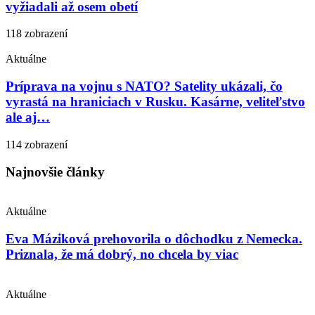
vyžiadali až osem obetí
118 zobrazení
Aktuálne
Príprava na vojnu s NATO? Satelity ukázali, čo
vyrastá na hraniciach v Rusku. Kasárne, veliteľstvo
ale aj…
114 zobrazení
Najnovšie články
Aktuálne
Eva Máziková prehovorila o dôchodku z Nemecka.
Priznala, že má dobrý, no chcela by viac
Aktuálne