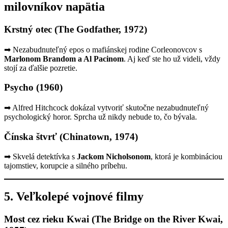
milovníkov napätia
Krstný otec (The Godfather, 1972)
➡ Nezabudnuteľný epos o mafiánskej rodine Corleonovcov s
Marlonom Brandom a Al Pacinom
. Aj keď ste ho už videli, vždy
stojí za ďalšie pozretie.
Psycho (1960)
➡ Alfred Hitchcock dokázal vytvoriť skutočne nezabudnuteľný
psychologický horor. Sprcha už nikdy nebude to, čo bývala.
Čínska štvrť (Chinatown, 1974)
➡ Skvelá detektívka s
Jackom Nicholsonom
, ktorá je kombináciou
tajomstiev, korupcie a silného príbehu.
5. Veľkolepé vojnové filmy
Most cez rieku Kwai (The Bridge on the River Kwai,