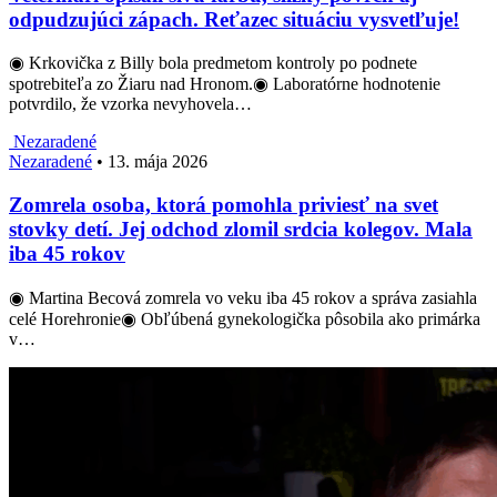
odpudzujúci zápach. Reťazec situáciu vysvetľuje!
◉ Krkovička z Billy bola predmetom kontroly po podnete
spotrebiteľa zo Žiaru nad Hronom.◉ Laboratórne hodnotenie
potvrdilo, že vzorka nevyhovela…
Nezaradené
Nezaradené
•
13. mája 2026
Zomrela osoba, ktorá pomohla priviesť na svet
stovky detí. Jej odchod zlomil srdcia kolegov. Mala
iba 45 rokov
◉ Martina Becová zomrela vo veku iba 45 rokov a správa zasiahla
celé Horehronie◉ Obľúbená gynekologička pôsobila ako primárka
v…