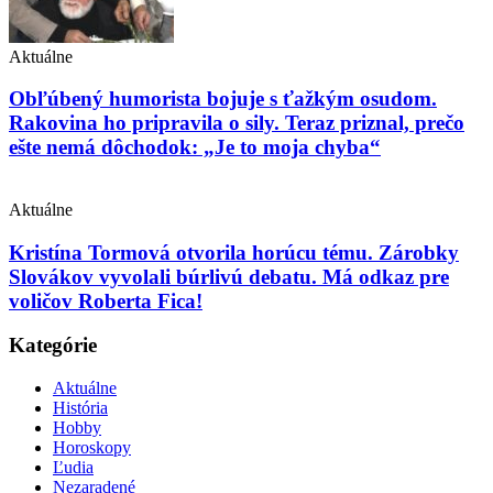
Aktuálne
Obľúbený humorista bojuje s ťažkým osudom.
Rakovina ho pripravila o sily. Teraz priznal, prečo
ešte nemá dôchodok: „Je to moja chyba“
Aktuálne
Kristína Tormová otvorila horúcu tému. Zárobky
Slovákov vyvolali búrlivú debatu. Má odkaz pre
voličov Roberta Fica!
Kategórie
Aktuálne
História
Hobby
Horoskopy
Ľudia
Nezaradené