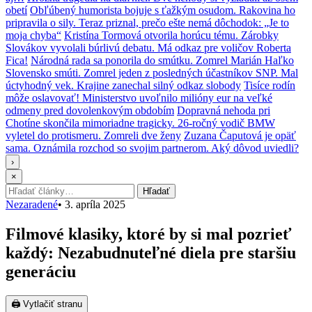
obetí
Obľúbený humorista bojuje s ťažkým osudom. Rakovina ho
pripravila o sily. Teraz priznal, prečo ešte nemá dôchodok: „Je to
moja chyba“
Kristína Tormová otvorila horúcu tému. Zárobky
Slovákov vyvolali búrlivú debatu. Má odkaz pre voličov Roberta
Fica!
Národná rada sa ponorila do smútku. Zomrel Marián Haľko
Slovensko smúti. Zomrel jeden z posledných účastníkov SNP. Mal
úctyhodný vek. Krajine zanechal silný odkaz slobody
Tisíce rodín
môže oslavovať! Ministerstvo uvoľnilo milióny eur na veľké
odmeny pred dovolenkovým obdobím
Dopravná nehoda pri
Chotíne skončila mimoriadne tragicky. 26-ročný vodič BMW
vyletel do protismeru. Zomreli dve ženy
Zuzana Čaputová je opäť
sama. Oznámila rozchod so svojim partnerom. Aký dôvod uviedli?
›
×
Hľadať:
Hľadať
Nezaradené
•
3. apríla 2025
Filmové klasiky, ktoré by si mal pozrieť
každý: Nezabudnuteľné diela pre staršiu
generáciu
🖨 Vytlačiť stranu