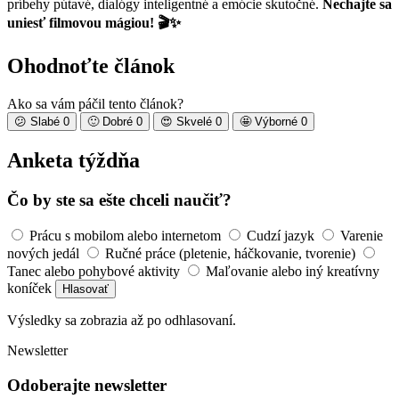
príbehy pútavé, dialógy inteligentné a emócie skutočné.
Nechajte sa
uniesť filmovou mágiou! 🎬✨
Ohodnoťte článok
Ako sa vám páčil tento článok?
😕
Slabé
0
🙂
Dobré
0
😍
Skvelé
0
🤩
Výborné
0
Anketa týždňa
Čo by ste sa ešte chceli naučiť?
Prácu s mobilom alebo internetom
Cudzí jazyk
Varenie
nových jedál
Ručné práce (pletenie, háčkovanie, tvorenie)
Tanec alebo pohybové aktivity
Maľovanie alebo iný kreatívny
koníček
Hlasovať
Výsledky sa zobrazia až po odhlasovaní.
Newsletter
Odoberajte newsletter