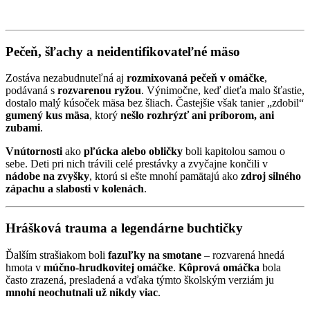
Pečeň, šľachy a neidentifikovateľné mäso
Zostáva nezabudnuteľná aj
rozmixovaná pečeň v omáčke
,
podávaná s
rozvarenou ryžou
. Výnimočne, keď dieťa malo šťastie,
dostalo malý kúsoček mäsa bez šliach. Častejšie však tanier „zdobil“
gumený kus mäsa
, ktorý
nešlo rozhrýzť ani príborom, ani
zubami
.
Vnútornosti
ako
pľúcka alebo obličky
boli kapitolou samou o
sebe. Deti pri nich trávili celé prestávky a zvyčajne končili v
nádobe na zvyšky
, ktorú si ešte mnohí pamätajú ako
zdroj silného
zápachu a slabosti v kolenách
.
Hrášková trauma a legendárne buchtičky
Ďalším strašiakom boli
fazuľky na smotane
– rozvarená hnedá
hmota v
múčno-hrudkovitej omáčke
.
Kôprová omáčka
bola
často zrazená, presladená a vďaka týmto školským verziám ju
mnohí neochutnali už nikdy viac
.