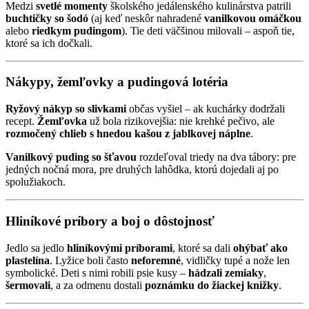
Medzi
svetlé momenty
školského jedálenského kulinárstva patrili
buchtičky so šodó
(aj keď neskôr nahradené
vanilkovou omáčkou
alebo
riedkym pudingom
). Tie deti väčšinou milovali – aspoň tie,
ktoré sa ich dočkali.
Nákypy, žemľovky a pudingová lotéria
Ryžový nákyp so slivkami
občas vyšiel – ak kuchárky dodržali
recept.
Žemľovka
už bola rizikovejšia: nie krehké pečivo, ale
rozmočený chlieb s hnedou kašou z jablkovej náplne
.
Vanilkový puding so šťavou
rozdeľoval triedy na dva tábory: pre
jedných nočná mora, pre druhých lahôdka, ktorú dojedali aj po
spolužiakoch.
Hliníkové príbory a boj o dôstojnosť
Jedlo sa jedlo
hliníkovými príborami
, ktoré sa dali
ohýbať ako
plastelína
. Lyžice boli často
neforemné
, vidličky tupé a nože len
symbolické. Deti s nimi robili psie kusy –
hádzali zemiaky
,
šermovali
, a za odmenu dostali
poznámku do žiackej knižky
.