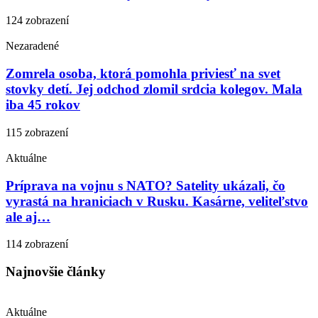
124 zobrazení
Nezaradené
Zomrela osoba, ktorá pomohla priviesť na svet
stovky detí. Jej odchod zlomil srdcia kolegov. Mala
iba 45 rokov
115 zobrazení
Aktuálne
Príprava na vojnu s NATO? Satelity ukázali, čo
vyrastá na hraniciach v Rusku. Kasárne, veliteľstvo
ale aj…
114 zobrazení
Najnovšie články
Aktuálne