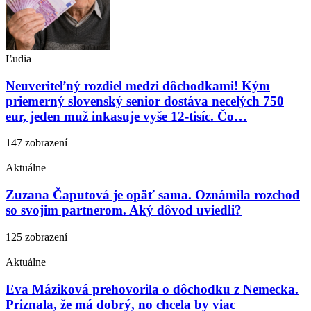
Ľudia
Neuveriteľný rozdiel medzi dôchodkami! Kým
priemerný slovenský senior dostáva necelých 750
eur, jeden muž inkasuje vyše 12-tisíc. Čo…
147 zobrazení
Aktuálne
Zuzana Čaputová je opäť sama. Oznámila rozchod
so svojim partnerom. Aký dôvod uviedli?
125 zobrazení
Aktuálne
Eva Máziková prehovorila o dôchodku z Nemecka.
Priznala, že má dobrý, no chcela by viac