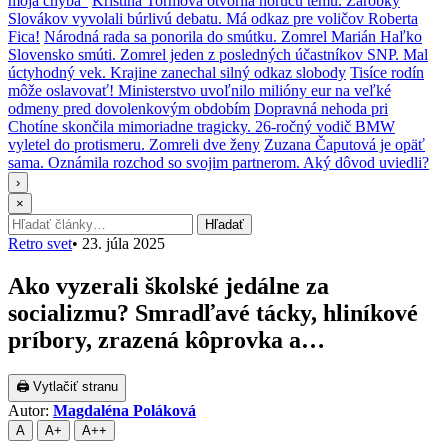
moja chyba“
Kristína Tormová otvorila horúcu tému. Zárobky
Slovákov vyvolali búrlivú debatu. Má odkaz pre voličov Roberta
Fica!
Národná rada sa ponorila do smútku. Zomrel Marián Haľko
Slovensko smúti. Zomrel jeden z posledných účastníkov SNP. Mal
úctyhodný vek. Krajine zanechal silný odkaz slobody
Tisíce rodín
môže oslavovať! Ministerstvo uvoľnilo milióny eur na veľké
odmeny pred dovolenkovým obdobím
Dopravná nehoda pri
Chotíne skončila mimoriadne tragicky. 26-ročný vodič BMW
vyletel do protismeru. Zomreli dve ženy
Zuzana Čaputová je opäť
sama. Oznámila rozchod so svojim partnerom. Aký dôvod uviedli?
›
×
Hľadať:
Hľadať
Retro svet
•
23. júla 2025
Ako vyzerali školské jedálne za
socializmu? Smradľavé tácky, hliníkové
príbory, zrazená kôprovka a…
🖨 Vytlačiť stranu
Autor:
Magdaléna Poláková
A
A+
A++