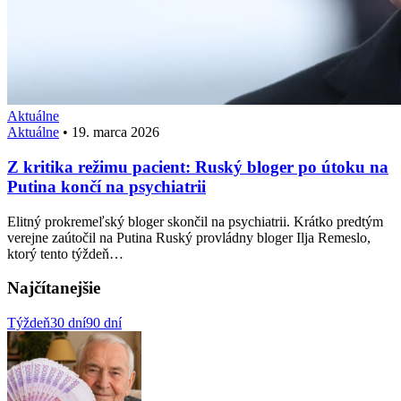
Aktuálne
Aktuálne
•
19. marca 2026
Z kritika režimu pacient: Ruský bloger po útoku na
Putina končí na psychiatrii
Elitný prokremeľský bloger skončil na psychiatrii. Krátko predtým
verejne zaútočil na Putina Ruský provládny bloger Ilja Remeslo,
ktorý tento týždeň…
Najčítanejšie
Týždeň
30 dní
90 dní