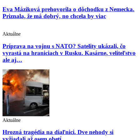
Eva Máziková prehovorila o dôchodku z Nemecka.
Priznala, že má dobrý, no chcela by viac
Aktuálne
Príprava na vojnu s NATO? Satelity ukázali, čo
vyrastá na hraniciach v Rusku. Kasárne, veliteľstvo
ale aj…
Aktuálne
Hrozná tragédia na diaľnici. Dve nehody si
vyžiadali až osem obetí