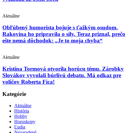
Aktuálne
Obľúbený humorista bojuje s ťažkým osudom.
Rakovina ho pripravila o sily. Teraz priznal, prečo
ešte nemá dôchodok: „Je to moja chyba“
Aktuálne
Kristína Tormová otvorila horúcu tému. Zárobky
Slovákov vyvolali búrlivú debatu. Má odkaz pre
voličov Roberta Fica!
Kategórie
Aktuálne
História
Hobby
Horoskopy
Ľudia
Nezaradené