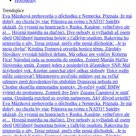
Horoskopy
Trendujúce
Eva Máziková prehovorila o dôchodku z Nemecka. Priznala, že má
dobrý, no chcela by viac
Príprava na vojnu s NATO? Satelity
ukázali, čo vyrastá na hraniciach v Rusku. Kasárne, veliteľstvo ale
aj…
Hrozná tragédia na diaľnici. Dve nehody si vyžiadali až osem
obetí
Obľúbený humorista bojuje s ťažkým osudom. Rakovina ho
pripravila o sily. Teraz priznal, prečo ešte nemá dôchodok: „Je to
moja chyba“
Kristína Tormová otvorila horúcu tému. Zárobky
Slovákov vyvolali búrlivú debatu. Má odkaz pre voličov Roberta
Fica!
Národná rada sa ponorila do smútku. Zomrel Marián Haľko
Slovensko smúti. Zomrel jeden z posledných účastníkov SNP. Mal
úctyhodný vek. Krajine zanechal silný odkaz slobody
Tisíce rodín
môže oslavovať! Ministerstvo uvoľnilo milióny eur na veľké
odmeny pred dovolenkovým obdobím
Dopravná nehoda pri
Chotíne skončila mimoriadne tragicky. 26-ročný vodič BMW
vyletel do protismeru. Zomreli dve ženy
Zuzana Čaputová je opäť
sama. Oznámila rozchod so svojim partnerom. Aký dôvod uviedli?
Eva Máziková prehovorila o dôchodku z Nemecka. Priznala, že má
dobrý, no chcela by viac
Príprava na vojnu s NATO? Satelity
ukázali, čo vyrastá na hraniciach v Rusku. Kasárne, veliteľstvo ale
aj…
Hrozná tragédia na diaľnici. Dve nehody si vyžiadali až osem
obetí
Obľúbený humorista bojuje s ťažkým osudom. Rakovina ho
pripravila o sily. Teraz priznal, prečo ešte nemá dôchodok: „Je to