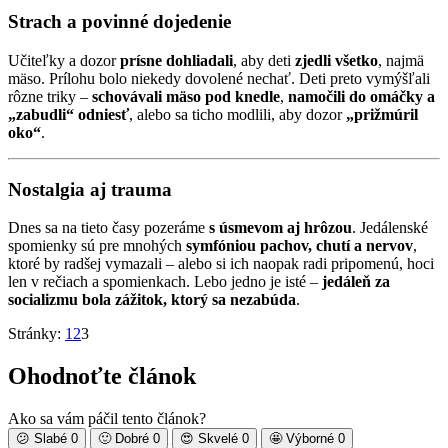
Strach a povinné dojedenie
Učiteľky a dozor
prísne dohliadali
, aby deti
zjedli všetko
, najmä
mäso. Prílohu bolo niekedy dovolené nechať. Deti preto vymýšľali
rôzne triky –
schovávali mäso pod knedle
,
namočili do omáčky a
„zabudli“ odniesť
, alebo sa ticho modlili, aby dozor
„prižmúril
oko“
.
Nostalgia aj trauma
Dnes sa na tieto časy pozeráme
s úsmevom aj hrôzou
. Jedálenské
spomienky sú pre mnohých
symfóniou pachov, chutí a nervov
,
ktoré by radšej vymazali – alebo si ich naopak radi pripomenú, hoci
len v rečiach a spomienkach. Lebo jedno je isté –
jedáleň za
socializmu bola zážitok, ktorý sa nezabúda
.
Stránky:
1
2
3
Ohodnoťte článok
Ako sa vám páčil tento článok?
😕
Slabé
0
🙂
Dobré
0
😍
Skvelé
0
🤩
Výborné
0