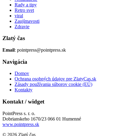
Rady a tipy
Retro svet
viral
Zaujímavosti
Zdravie
Zlatý čas
Email
: pointpress@pointpress.sk
Navigácia
Domov
Ochrana osobných údajov pre ZlatyCas.sk
Zásady používania súborov cookie (EÚ)
Kontakty
Kontakt / widget
PointPress s. r. o.
Dobrianskeho 1670/23 066 01 Humenné
www.pointpress.sk
© 2026 Zlatý čas