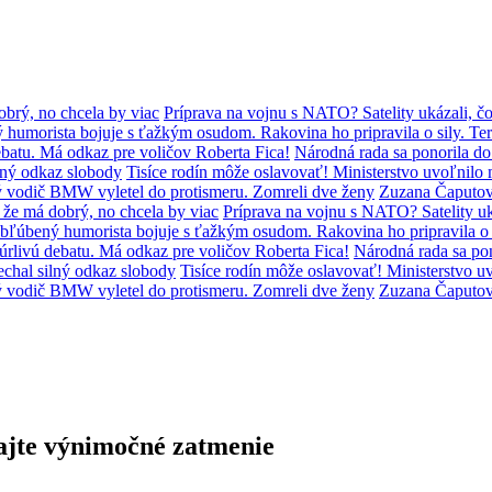
brý, no chcela by viac
Príprava na vojnu s NATO? Satelity ukázali, čo
humorista bojuje s ťažkým osudom. Rakovina ho pripravila o sily. Ter
batu. Má odkaz pre voličov Roberta Fica!
Národná rada sa ponorila d
lný odkaz slobody
Tisíce rodín môže oslavovať! Ministerstvo uvoľni
ý vodič BMW vyletel do protismeru. Zomreli dve ženy
Zuzana Čaputov
že má dobrý, no chcela by viac
Príprava na vojnu s NATO? Satelity uká
bľúbený humorista bojuje s ťažkým osudom. Rakovina ho pripravila o s
úrlivú debatu. Má odkaz pre voličov Roberta Fica!
Národná rada sa po
chal silný odkaz slobody
Tisíce rodín môže oslavovať! Ministerstvo
ý vodič BMW vyletel do protismeru. Zomreli dve ženy
Zuzana Čaputov
jte výnimočné zatmenie