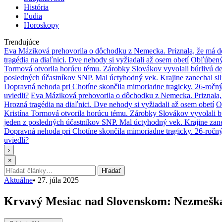
História
Ľudia
Horoskopy
Trendujúce
Eva Máziková prehovorila o dôchodku z Nemecka. Priznala, že má do
tragédia na diaľnici. Dve nehody si vyžiadali až osem obetí
Obľúbený 
Tormová otvorila horúcu tému. Zárobky Slovákov vyvolali búrlivú de
posledných účastníkov SNP. Mal úctyhodný vek. Krajine zanechal si
Dopravná nehoda pri Chotíne skončila mimoriadne tragicky. 26-ročn
uviedli?
Eva Máziková prehovorila o dôchodku z Nemecka. Priznala, 
Hrozná tragédia na diaľnici. Dve nehody si vyžiadali až osem obetí
O
Kristína Tormová otvorila horúcu tému. Zárobky Slovákov vyvolali b
jeden z posledných účastníkov SNP. Mal úctyhodný vek. Krajine zane
Dopravná nehoda pri Chotíne skončila mimoriadne tragicky. 26-ročn
uviedli?
›
×
Hľadať:
Hľadať
Aktuálne
•
27. júla 2025
Krvavý Mesiac nad Slovenskom: Nezmeška