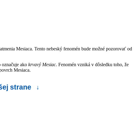
 zatmenia Mesiaca. Tento nebeský fenomén bude možné pozorovať od
to označuje ako
krvavý Mesiac
. Fenomén vzniká v dôsledku toho, že
 povrch Mesiaca.
šej strane
↓