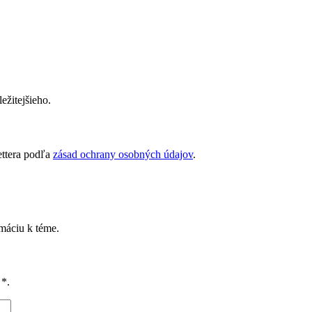
ežitejšieho.
ettera podľa
zásad ochrany osobných údajov
.
rmáciu k téme.
é
*
.