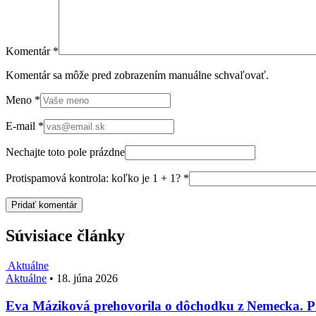
Komentár
*
Komentár sa môže pred zobrazením manuálne schvaľovať.
Meno
*
E-mail
*
Nechajte toto pole prázdne
Protispamová kontrola: koľko je 1 + 1?
*
Súvisiace články
Aktuálne
Aktuálne
•
18. júna 2026
Eva Máziková prehovorila o dôchodku z Nemecka. Pri