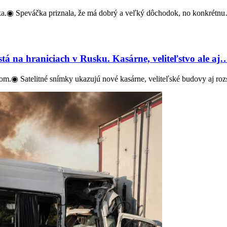
a.◉ Speváčka priznala, že má dobrý a veľký dôchodok, no konkrétn
tá na hraniciach v Rusku. Kasárne, veliteľstvo ale aj
kom.◉ Satelitné snímky ukazujú nové kasárne, veliteľské budovy aj ro