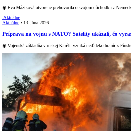
◉ Eva Máziková otvorene prehovorila o svojom dôchodku z Nemeck
Aktuálne
Aktuálne
•
13. júna 2026
Príprava na vojnu s NATO? Satelity ukázali, čo vyras
◉ Vojenská základňa v ruskej Karélii vzniká neďaleko hraníc s Fíns