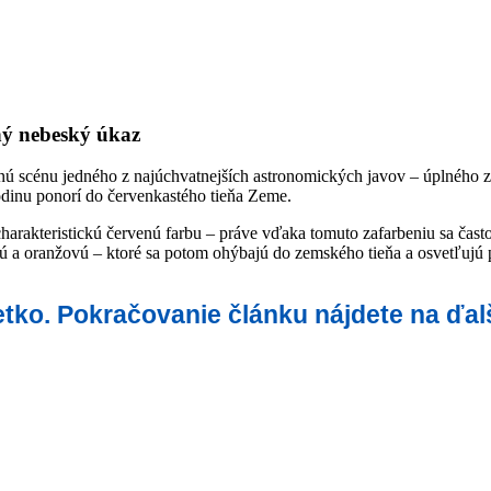
ý nebeský úkaz
nú scénu jedného z najúchvatnejších astronomických javov – úplného
odinu ponorí do červenkastého tieňa Zeme.
charakteristickú červenú farbu – práve vďaka tomuto zafarbeniu sa čas
nú a oranžovú – ktoré sa potom ohýbajú do zemského tieňa a osvetľujú
šetko. Pokračovanie článku nájdete na ďal