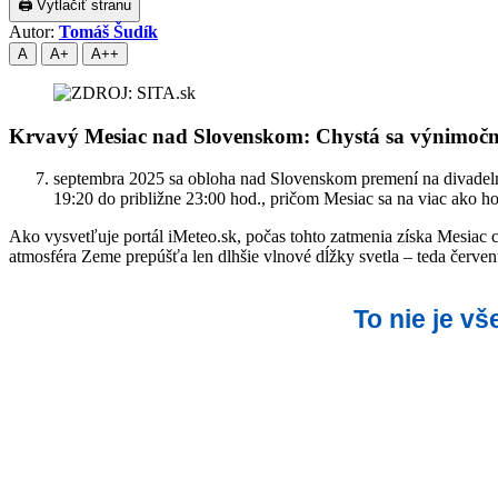
🖨 Vytlačiť stranu
Autor:
Tomáš Šudík
A
A+
A++
Krvavý Mesiac nad Slovenskom: Chystá sa výnimočn
septembra 2025 sa obloha nad Slovenskom premení na divadel
19:20 do približne 23:00 hod., pričom Mesiac sa na viac ako h
Ako vysvetľuje portál iMeteo.sk, počas tohto zatmenia získa Mesiac 
atmosféra Zeme prepúšťa len dlhšie vlnové dĺžky svetla – teda červe
To nie je v