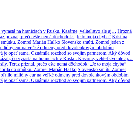
 vyrastá na hraniciach v Rusku. Kasárne, veliteľstvo ale aj…
Hrozná
az priznal, prečo ešte nemá dôchodok: „Je to moja chyba“
Kristína
o smútku. Zomrel Marián Haľko
Slovensko smúti. Zomrel jeden z
lo milióny eur na veľké odmeny pred dovolenkovým obdobím
á je opäť sama. Oznámila rozchod so svojim partnerom. Aký dôvod
zali, čo vyrastá na hraniciach v Rusku. Kasárne, veliteľstvo ale aj…
ily. Teraz priznal, prečo ešte nemá dôchodok: „Je to moja chyba“
norila do smútku. Zomrel Marián Haľko
Slovensko smúti. Zomrel
 uvoľnilo milióny eur na veľké odmeny pred dovolenkovým obdobím
á je opäť sama. Oznámila rozchod so svojim partnerom. Aký dôvod