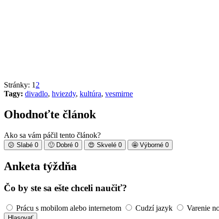
Stránky:
1
2
Tagy:
divadlo
,
hviezdy
,
kultúra
,
vesmirne
Ohodnoťte článok
Ako sa vám páčil tento článok?
😕
Slabé
0
🙂
Dobré
0
😍
Skvelé
0
🤩
Výborné
0
Anketa týždňa
Čo by ste sa ešte chceli naučiť?
Prácu s mobilom alebo internetom
Cudzí jazyk
Varenie n
Hlasovať