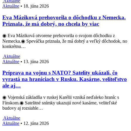
Aktuálne
Aktuálne
•
18. júna 2026
Eva Máziková prehovorila o dôchodku z Nemecka.
Priznala, že má dobrý, no chcela by viac
◉ Eva Máziková otvorene prehovorila o svojom dôchodku z
Nemecka.◉ Speváčka priznala, že má dobrý a veľký dôchodok, no
konkrétnu…
Aktuálne
Aktuálne
•
13. júna 2026
Príprava na vojnu s NATO? Satelity ukázali, čo
vyrastá na hraniciach v Rusku. Kasárne, veliteľstvo
ale aj…
◉ Vojenská základňa v ruskej Karélii vzniká neďaleko hraníc s
Fínskom.◉ Satelitné snímky ukazujú nové kasárne, veliteľské
budovy aj rozsiahle…
Aktuálne
Aktuálne
•
12. júna 2026