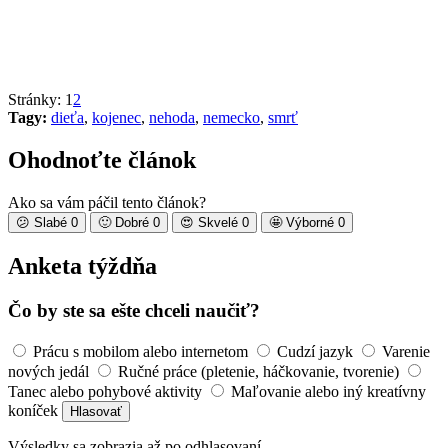
Stránky:
1
2
Tagy:
dieťa
,
kojenec
,
nehoda
,
nemecko
,
smrť
Ohodnoťte článok
Ako sa vám páčil tento článok?
😕
Slabé
0
🙂
Dobré
0
😍
Skvelé
0
🤩
Výborné
0
Anketa týždňa
Čo by ste sa ešte chceli naučiť?
Prácu s mobilom alebo internetom
Cudzí jazyk
Varenie
nových jedál
Ručné práce (pletenie, háčkovanie, tvorenie)
Tanec alebo pohybové aktivity
Maľovanie alebo iný kreatívny
koníček
Hlasovať
Výsledky sa zobrazia až po odhlasovaní.