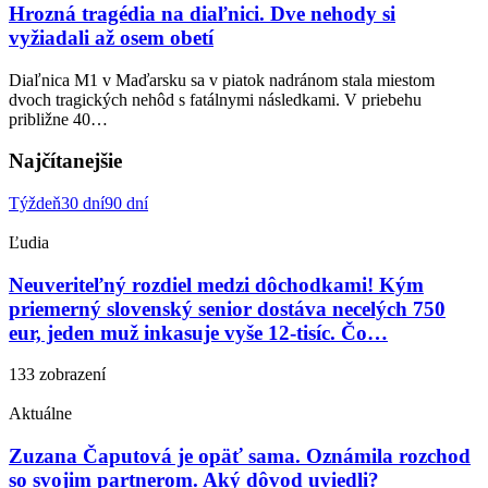
Hrozná tragédia na diaľnici. Dve nehody si
vyžiadali až osem obetí
Diaľnica M1 v Maďarsku sa v piatok nadránom stala miestom
dvoch tragických nehôd s fatálnymi následkami. V priebehu
približne 40…
Najčítanejšie
Týždeň
30 dní
90 dní
Ľudia
Neuveriteľný rozdiel medzi dôchodkami! Kým
priemerný slovenský senior dostáva necelých 750
eur, jeden muž inkasuje vyše 12-tisíc. Čo…
133 zobrazení
Aktuálne
Zuzana Čaputová je opäť sama. Oznámila rozchod
so svojim partnerom. Aký dôvod uviedli?