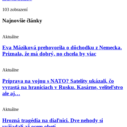
103 zobrazení
Najnovšie články
Aktuálne
Eva Máziková prehovorila o dôchodku z Nemecka.
Priznala, že má dobrý, no chcela by viac
Aktuálne
Príprava na vojnu s NATO? Satelity ukázali, čo
vyrastá na hraniciach v Rusku. Kasárne, veliteľstvo
ale aj…
Aktuálne
Hrozná tragédia na diaľnici. Dve nehody si
vyžiadali až osem obetí