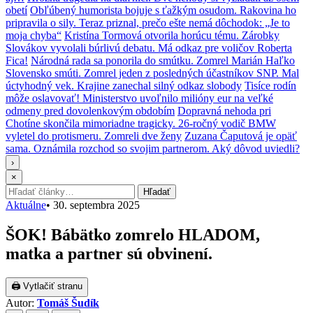
obetí
Obľúbený humorista bojuje s ťažkým osudom. Rakovina ho
pripravila o sily. Teraz priznal, prečo ešte nemá dôchodok: „Je to
moja chyba“
Kristína Tormová otvorila horúcu tému. Zárobky
Slovákov vyvolali búrlivú debatu. Má odkaz pre voličov Roberta
Fica!
Národná rada sa ponorila do smútku. Zomrel Marián Haľko
Slovensko smúti. Zomrel jeden z posledných účastníkov SNP. Mal
úctyhodný vek. Krajine zanechal silný odkaz slobody
Tisíce rodín
môže oslavovať! Ministerstvo uvoľnilo milióny eur na veľké
odmeny pred dovolenkovým obdobím
Dopravná nehoda pri
Chotíne skončila mimoriadne tragicky. 26-ročný vodič BMW
vyletel do protismeru. Zomreli dve ženy
Zuzana Čaputová je opäť
sama. Oznámila rozchod so svojim partnerom. Aký dôvod uviedli?
›
×
Hľadať:
Hľadať
Aktuálne
•
30. septembra 2025
ŠOK! Bábätko zomrelo HLADOM,
matka a partner sú obvinení.
🖨 Vytlačiť stranu
Autor:
Tomáš Šudík