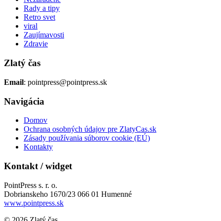
Rady a tipy
Retro svet
viral
Zaujímavosti
Zdravie
Zlatý čas
Email
: pointpress@pointpress.sk
Navigácia
Domov
Ochrana osobných údajov pre ZlatyCas.sk
Zásady používania súborov cookie (EÚ)
Kontakty
Kontakt / widget
PointPress s. r. o.
Dobrianskeho 1670/23 066 01 Humenné
www.pointpress.sk
© 2026 Zlatý čas