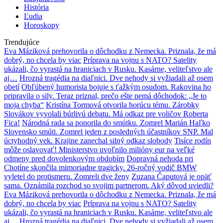
História
Ľudia
Horoskopy
Trendujúce
Eva Máziková prehovorila o dôchodku z Nemecka. Priznala, že má
dobrý, no chcela by viac
Príprava na vojnu s NATO? Satelity
ukázali, čo vyrastá na hraniciach v Rusku. Kasárne, veliteľstvo ale
aj…
Hrozná tragédia na diaľnici. Dve nehody si vyžiadali až osem
obetí
Obľúbený humorista bojuje s ťažkým osudom. Rakovina ho
pripravila o sily. Teraz priznal, prečo ešte nemá dôchodok: „Je to
moja chyba“
Kristína Tormová otvorila horúcu tému. Zárobky
Slovákov vyvolali búrlivú debatu. Má odkaz pre voličov Roberta
Fica!
Národná rada sa ponorila do smútku. Zomrel Marián Haľko
Slovensko smúti. Zomrel jeden z posledných účastníkov SNP. Mal
úctyhodný vek. Krajine zanechal silný odkaz slobody
Tisíce rodín
môže oslavovať! Ministerstvo uvoľnilo milióny eur na veľké
odmeny pred dovolenkovým obdobím
Dopravná nehoda pri
Chotíne skončila mimoriadne tragicky. 26-ročný vodič BMW
vyletel do protismeru. Zomreli dve ženy
Zuzana Čaputová je opäť
sama. Oznámila rozchod so svojim partnerom. Aký dôvod uviedli?
Eva Máziková prehovorila o dôchodku z Nemecka. Priznala, že má
dobrý, no chcela by viac
Príprava na vojnu s NATO? Satelity
ukázali, čo vyrastá na hraniciach v Rusku. Kasárne, veliteľstvo ale
aj…
Hrozná tragédia na diaľnici. Dve nehody si vyžiadali až osem