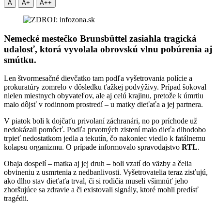
A
A+
A++
Nemecké mestečko
Brunsbüttel
zasiahla tragická
udalosť, ktorá vyvolala obrovskú vlnu pobúrenia aj
smútku.
Len štvormesačné dievčatko tam podľa vyšetrovania polície a
prokuratúry zomrelo v dôsledku ťažkej podvýživy. Prípad šokoval
nielen miestnych obyvateľov, ale aj celú krajinu, pretože k úmrtiu
malo dôjsť v rodinnom prostredí – u matky dieťaťa a jej partnera.
V piatok boli k dojčaťu privolaní záchranári, no po príchode už
nedokázali pomôcť. Podľa prvotných zistení malo dieťa dlhodobo
trpieť nedostatkom jedla a tekutín, čo nakoniec viedlo k fatálnemu
kolapsu organizmu. O prípade informovalo spravodajstvo
RTL
.
Obaja dospelí – matka aj jej druh – boli vzatí do väzby a čelia
obvineniu z usmrtenia z nedbanlivosti. Vyšetrovatelia teraz zisťujú,
ako dlho stav dieťaťa trval, či si rodičia museli všimnúť jeho
zhoršujúce sa zdravie a či existovali signály, ktoré mohli predísť
tragédii.