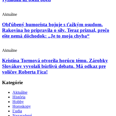
Aktuálne
Obľúbený humorista bojuje s ťažkým osudom.
Rakovina ho pripravila o sily. Teraz priznal, prečo
ešte nemá dôchodok: „Je to moja chyba“
Aktuálne
Kristína Tormová otvorila horúcu tému. Zárobky
Slovákov vyvolali búrlivú debatu. Má odkaz pre
voličov Roberta Fica!
Kategórie
Aktuálne
História
Hobby
Horoskopy
Ľudia
Nezaradené