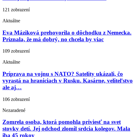
121 zobrazení
Aktuálne
Eva Máziková prehovorila o dôchodku z Nemecka.
Priznala, že má dobrý, no chcela by viac
109 zobrazení
Aktuálne
Príprava na vojnu s NATO? Satelity ukázali, čo
vyrastá na hraniciach v Rusku. Kasárne, veliteľstvo
ale aj…
106 zobrazení
Nezaradené
Zomrela osoba, ktorá pomohla priviesť na svet
stovky detí. Jej odchod zlomil srdcia kolegov. Mala
iba 45 rokov