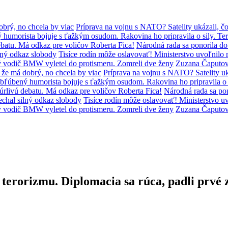
brý, no chcela by viac
Príprava na vojnu s NATO? Satelity ukázali, čo
humorista bojuje s ťažkým osudom. Rakovina ho pripravila o sily. Ter
batu. Má odkaz pre voličov Roberta Fica!
Národná rada sa ponorila d
lný odkaz slobody
Tisíce rodín môže oslavovať! Ministerstvo uvoľni
ý vodič BMW vyletel do protismeru. Zomreli dve ženy
Zuzana Čaputov
že má dobrý, no chcela by viac
Príprava na vojnu s NATO? Satelity uká
bľúbený humorista bojuje s ťažkým osudom. Rakovina ho pripravila o s
úrlivú debatu. Má odkaz pre voličov Roberta Fica!
Národná rada sa po
chal silný odkaz slobody
Tisíce rodín môže oslavovať! Ministerstvo
ý vodič BMW vyletel do protismeru. Zomreli dve ženy
Zuzana Čaputov
 terorizmu. Diplomacia sa rúca, padli prvé 