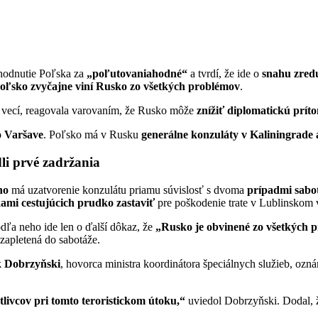
hodnutie Poľska za
„poľutovaniahodné“
a tvrdí, že ide o
snahu zred
oľsko zvyčajne viní Rusko zo všetkých problémov
.
h vecí, reagovala varovaním, že Rusko môže
znížiť diplomatickú prí
o Varšave
. Poľsko má v Rusku
generálne konzuláty v Kaliningrade 
li prvé zadržania
ho
má uzatvorenie konzulátu priamu súvislosť s dvoma
prípadmi sabot
kami cestujúcich prudko zastaviť
pre poškodenie trate v Lublinskom 
dľa neho ide len o ďalší dôkaz, že
„Rusko je obvinené zo všetkých p
 zapletená do sabotáže.
k Dobrzyňski
, hovorca ministra koordinátora špeciálnych služieb, ozná
otlivcov pri tomto teroristickom útoku,“
uviedol Dobrzyňski. Dodal, 