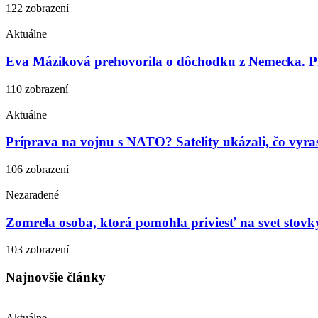
122 zobrazení
Aktuálne
Eva Máziková prehovorila o dôchodku z Nemecka. Pri
110 zobrazení
Aktuálne
Príprava na vojnu s NATO? Satelity ukázali, čo vyras
106 zobrazení
Nezaradené
Zomrela osoba, ktorá pomohla priviesť na svet stovky
103 zobrazení
Najnovšie články
Aktuálne