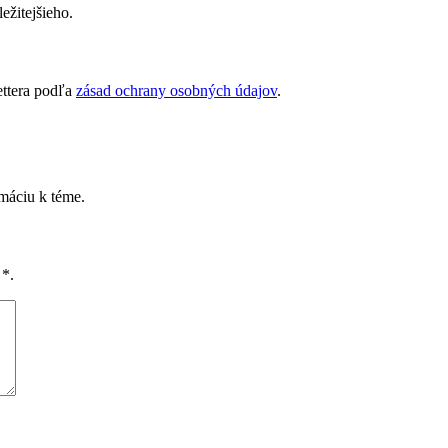
ežitejšieho.
ettera podľa
zásad ochrany osobných údajov
.
rmáciu k téme.
é
*
.