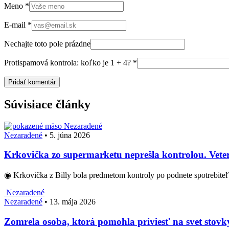
Meno
*
E-mail
*
Nechajte toto pole prázdne
Protispamová kontrola: koľko je 1 + 4?
*
Súvisiace články
Nezaradené
Nezaradené
•
5. júna 2026
Krkovička zo supermarketu neprešla kontrolou. Veteri
◉ Krkovička z Billy bola predmetom kontroly po podnete spotrebit
Nezaradené
Nezaradené
•
13. mája 2026
Zomrela osoba, ktorá pomohla priviesť na svet stovky