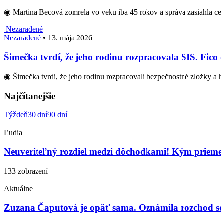
◉ Martina Becová zomrela vo veku iba 45 rokov a správa zasiahla 
Nezaradené
Nezaradené
•
13. mája 2026
Šimečka tvrdí, že jeho rodinu rozpracovala SIS. Fico
◉ Šimečka tvrdí, že jeho rodinu rozpracovali bezpečnostné zložky a 
Najčítanejšie
Týždeň
30 dní
90 dní
Ľudia
Neuveriteľný rozdiel medzi dôchodkami! Kým priemern
133 zobrazení
Aktuálne
Zuzana Čaputová je opäť sama. Oznámila rozchod so