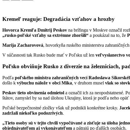
Kremeľ reaguje: Degradácia vzťahov a hrozby
Hovorca Kremľa Dmitrij Peskov
na brífingu v Moskve označil roz
„rusko-poľské vzťahy sa extrémne zhoršili“
a poukázal na to, že
P
Marija Zacharovová
, hovorkyňa ruského ministerstva zahraničnýc
V súčasnosti tak Rusko bude mať v Poľsku už len
veľvyslanectvo v
Poľsko obviňuje Rusko z diverzie na železniciach, pad
Podľa
poľského ministra zahraničných vecí Radoslawa Sikorské
došlo k
výbuchu nálože v obci Mika
, v druhom musel
vlak so stov
Peskov tieto obvinenia odmietol
a označil ich za neopodstatnené. Po
štátov, zamyslel by sa nad úlohou Ukrajiny, ktorá je podľa neho opäť
Poľské bezpečnostné zložky však už podnikli konkrétne kroky.
Jace
zadržali niekoľko podozrivých
.
„Tieto osoby sú v tejto chvíli vypočúvané a zisťuje sa úloha jedn
objednávateľom aj vykonávateľom
a pátrajú po ďalších osobách.