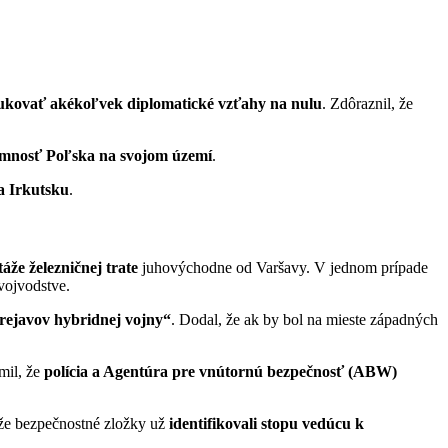
ukovať akékoľvek diplomatické vzťahy na nulu
. Zdôraznil, že
tomnosť Poľska na svojom území
.
a Irkutsku
.
áže železničnej trate
juhovýchodne od Varšavy. V jednom prípade
vojvodstve.
rejavov hybridnej vojny“
. Dodal, že ak by bol na mieste západných
mil, že
polícia a Agentúra pre vnútornú bezpečnosť (ABW)
že bezpečnostné zložky už
identifikovali stopu vedúcu k