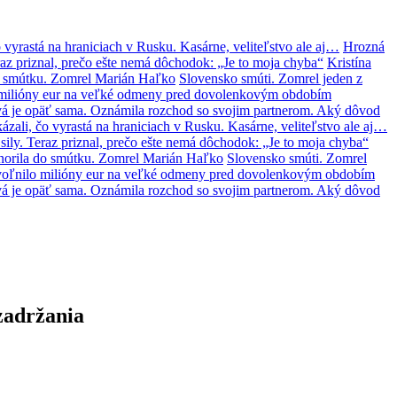
 vyrastá na hraniciach v Rusku. Kasárne, veliteľstvo ale aj…
Hrozná
az priznal, prečo ešte nemá dôchodok: „Je to moja chyba“
Kristína
o smútku. Zomrel Marián Haľko
Slovensko smúti. Zomrel jeden z
lo milióny eur na veľké odmeny pred dovolenkovým obdobím
á je opäť sama. Oznámila rozchod so svojim partnerom. Aký dôvod
zali, čo vyrastá na hraniciach v Rusku. Kasárne, veliteľstvo ale aj…
ily. Teraz priznal, prečo ešte nemá dôchodok: „Je to moja chyba“
norila do smútku. Zomrel Marián Haľko
Slovensko smúti. Zomrel
 uvoľnilo milióny eur na veľké odmeny pred dovolenkovým obdobím
á je opäť sama. Oznámila rozchod so svojim partnerom. Aký dôvod
zadržania