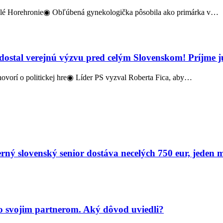
celé Horehronie◉ Obľúbená gynekologička pôsobila ako primárka v…
 dostal verejnú výzvu pred celým Slovenskom! Príjme 
hovorí o politickej hre◉ Líder PS vyzval Roberta Fica, aby…
ý slovenský senior dostáva necelých 750 eur, jeden m
 svojim partnerom. Aký dôvod uviedli?