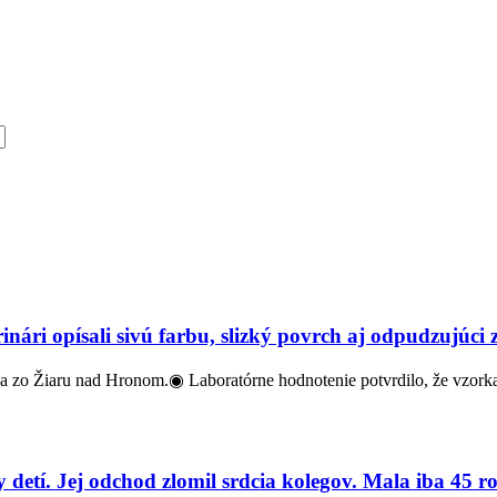
nári opísali sivú farbu, slizký povrch aj odpudzujúci 
eľa zo Žiaru nad Hronom.◉ Laboratórne hodnotenie potvrdilo, že vzo
 detí. Jej odchod zlomil srdcia kolegov. Mala iba 45 r