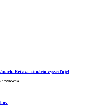
zápach. Reťazec situáciu vysvetľuje!
rka nevyhovela…
okov