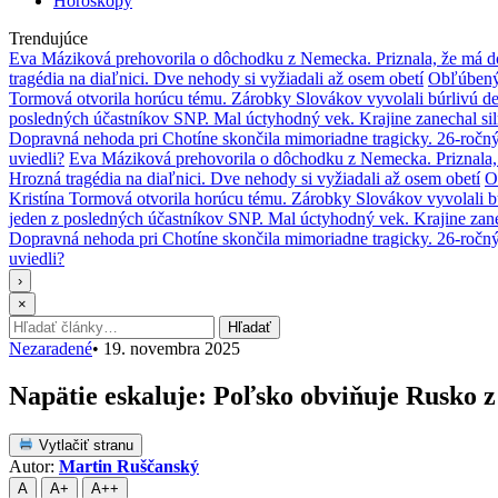
Horoskopy
Trendujúce
Eva Máziková prehovorila o dôchodku z Nemecka. Priznala, že má do
tragédia na diaľnici. Dve nehody si vyžiadali až osem obetí
Obľúbený 
Tormová otvorila horúcu tému. Zárobky Slovákov vyvolali búrlivú de
posledných účastníkov SNP. Mal úctyhodný vek. Krajine zanechal si
Dopravná nehoda pri Chotíne skončila mimoriadne tragicky. 26-ročn
uviedli?
Eva Máziková prehovorila o dôchodku z Nemecka. Priznala, 
Hrozná tragédia na diaľnici. Dve nehody si vyžiadali až osem obetí
O
Kristína Tormová otvorila horúcu tému. Zárobky Slovákov vyvolali b
jeden z posledných účastníkov SNP. Mal úctyhodný vek. Krajine zane
Dopravná nehoda pri Chotíne skončila mimoriadne tragicky. 26-ročn
uviedli?
›
×
Hľadať:
Hľadať
Nezaradené
•
19. novembra 2025
Napätie eskaluje: Poľsko obviňuje Rusko z
Vytlačiť stranu
Autor:
Martin Ruščanský
A
A+
A++