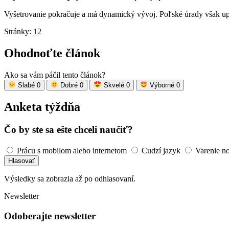
Vyšetrovanie pokračuje a má dynamický vývoj. Poľské úrady však up
Stránky:
1
2
Ohodnoťte článok
Ako sa vám páčil tento článok?
Slabé
0
Dobré
0
Skvelé
0
Výborné
0
Anketa týždňa
Čo by ste sa ešte chceli naučiť?
Prácu s mobilom alebo internetom
Cudzí jazyk
Varenie n
Hlasovať
Výsledky sa zobrazia až po odhlasovaní.
Newsletter
Odoberajte newsletter