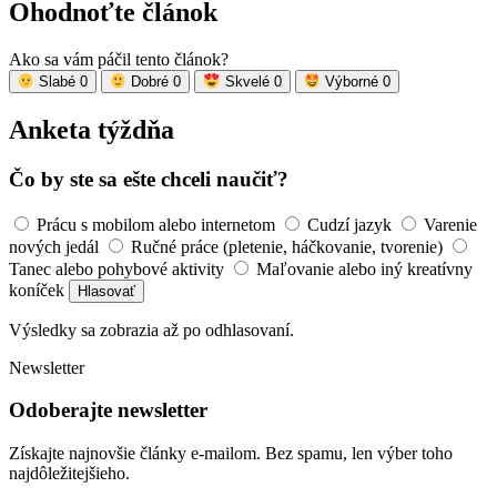
Ohodnoťte článok
Ako sa vám páčil tento článok?
Slabé
0
Dobré
0
Skvelé
0
Výborné
0
Anketa týždňa
Čo by ste sa ešte chceli naučiť?
Prácu s mobilom alebo internetom
Cudzí jazyk
Varenie
nových jedál
Ručné práce (pletenie, háčkovanie, tvorenie)
Tanec alebo pohybové aktivity
Maľovanie alebo iný kreatívny
koníček
Hlasovať
Výsledky sa zobrazia až po odhlasovaní.
Newsletter
Odoberajte newsletter
Získajte najnovšie články e-mailom. Bez spamu, len výber toho
najdôležitejšieho.