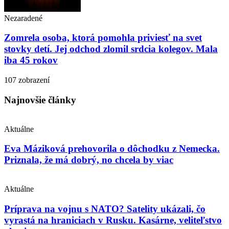
Nezaradené
Zomrela osoba, ktorá pomohla priviesť na svet
stovky detí. Jej odchod zlomil srdcia kolegov. Mala
iba 45 rokov
107 zobrazení
Najnovšie články
Aktuálne
Eva Máziková prehovorila o dôchodku z Nemecka.
Priznala, že má dobrý, no chcela by viac
Aktuálne
Príprava na vojnu s NATO? Satelity ukázali, čo
vyrastá na hraniciach v Rusku. Kasárne, veliteľstvo