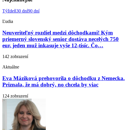
Týždeň
30 dní
90 dní
Ľudia
Neuveriteľný rozdiel medzi dôchodkami! Kým
priemerný slovenský senior dostáva necelých 750
eur, jeden muž inkasuje vyše 12-tisíc. Čo…
142 zobrazení
Aktuálne
Eva Máziková prehovorila o dôchodku z Nemecka.
Priznala, že má dobrý, no chcela by viac
124 zobrazení