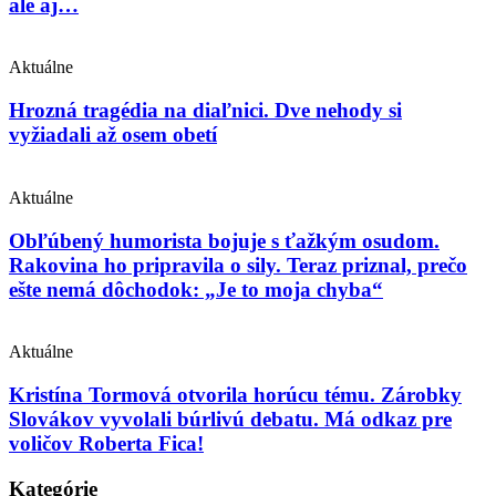
ale aj…
Aktuálne
Hrozná tragédia na diaľnici. Dve nehody si
vyžiadali až osem obetí
Aktuálne
Obľúbený humorista bojuje s ťažkým osudom.
Rakovina ho pripravila o sily. Teraz priznal, prečo
ešte nemá dôchodok: „Je to moja chyba“
Aktuálne
Kristína Tormová otvorila horúcu tému. Zárobky
Slovákov vyvolali búrlivú debatu. Má odkaz pre
voličov Roberta Fica!
Kategórie