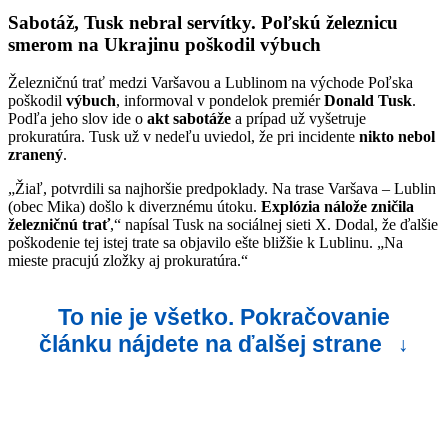
Sabotáž, Tusk nebral servítky. Poľskú železnicu
smerom na Ukrajinu poškodil výbuch
Železničnú trať medzi Varšavou a Lublinom na východe Poľska
poškodil
výbuch
, informoval v pondelok premiér
Donald Tusk
.
Podľa jeho slov ide o
akt sabotáže
a prípad už vyšetruje
prokuratúra. Tusk už v nedeľu uviedol, že pri incidente
nikto nebol
zranený
.
„Žiaľ, potvrdili sa najhoršie predpoklady. Na trase Varšava – Lublin
(obec Mika) došlo k diverznému útoku.
Explózia nálože zničila
železničnú trať
,“ napísal Tusk na sociálnej sieti X. Dodal, že ďalšie
poškodenie tej istej trate sa objavilo ešte bližšie k Lublinu. „Na
mieste pracujú zložky aj prokuratúra.“
To nie je všetko. Pokračovanie
článku nájdete na ďalšej strane
↓