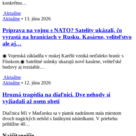
konkrétnu…
Aktuálne
Aktuálne
•
13. júna 2026
Príprava na vojnu s NATO? Satelity ukázali, čo
vyrastá na hraniciach v Rusku. Kasárne, veliteľstvo
ale aj…
◉ Vojenská základňa v ruskej Karélii vzniká neďaleko hraníc s
Fínskom.◉ Satelitné snímky ukazujú nové kasárne, veliteľské
budovy aj rozsiahle…
Aktuálne
Aktuálne
•
12. júna 2026
Hrozná tragédia na diaľnici. Dve nehody si
vyžiadali až osem obetí
Diaľnica M1 v Maďarsku sa v piatok nadránom stala miestom
dvoch tragických nehôd s fatálnymi následkami. V priebehu
približne 40…
Najčítanejšie