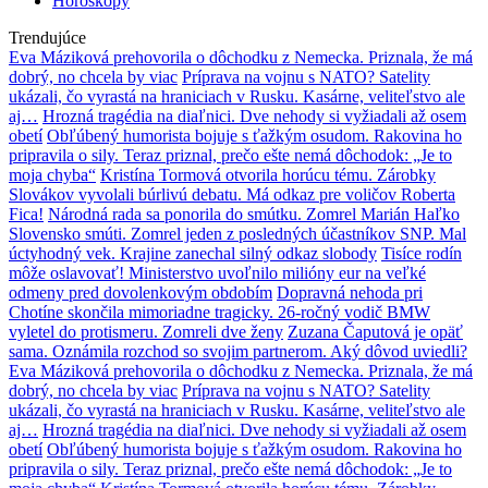
Horoskopy
Trendujúce
Eva Máziková prehovorila o dôchodku z Nemecka. Priznala, že má
dobrý, no chcela by viac
Príprava na vojnu s NATO? Satelity
ukázali, čo vyrastá na hraniciach v Rusku. Kasárne, veliteľstvo ale
aj…
Hrozná tragédia na diaľnici. Dve nehody si vyžiadali až osem
obetí
Obľúbený humorista bojuje s ťažkým osudom. Rakovina ho
pripravila o sily. Teraz priznal, prečo ešte nemá dôchodok: „Je to
moja chyba“
Kristína Tormová otvorila horúcu tému. Zárobky
Slovákov vyvolali búrlivú debatu. Má odkaz pre voličov Roberta
Fica!
Národná rada sa ponorila do smútku. Zomrel Marián Haľko
Slovensko smúti. Zomrel jeden z posledných účastníkov SNP. Mal
úctyhodný vek. Krajine zanechal silný odkaz slobody
Tisíce rodín
môže oslavovať! Ministerstvo uvoľnilo milióny eur na veľké
odmeny pred dovolenkovým obdobím
Dopravná nehoda pri
Chotíne skončila mimoriadne tragicky. 26-ročný vodič BMW
vyletel do protismeru. Zomreli dve ženy
Zuzana Čaputová je opäť
sama. Oznámila rozchod so svojim partnerom. Aký dôvod uviedli?
Eva Máziková prehovorila o dôchodku z Nemecka. Priznala, že má
dobrý, no chcela by viac
Príprava na vojnu s NATO? Satelity
ukázali, čo vyrastá na hraniciach v Rusku. Kasárne, veliteľstvo ale
aj…
Hrozná tragédia na diaľnici. Dve nehody si vyžiadali až osem
obetí
Obľúbený humorista bojuje s ťažkým osudom. Rakovina ho
pripravila o sily. Teraz priznal, prečo ešte nemá dôchodok: „Je to