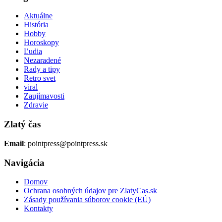
Aktuálne
História
Hobby
Horoskopy
Ľudia
Nezaradené
Rady a tipy
Retro svet
viral
Zaujímavosti
Zdravie
Zlatý čas
Email
: pointpress@pointpress.sk
Navigácia
Domov
Ochrana osobných údajov pre ZlatyCas.sk
Zásady používania súborov cookie (EÚ)
Kontakty