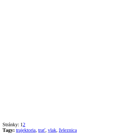
Stránky:
1
2
Tagy:
trajektoria
,
trať
,
vlak
,
železnica