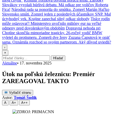
moja chyba“
Kristína Tormová otvorila horúcu tému. Zárobky
Slovákov vyvolali búrlivú debatu. Má odkaz pre voličov Roberta
Fica!
Národná rada sa ponorila do smútku. Zomrel Marián Haľko
Slovensko smúti. Zomrel jeden z posledných účastníkov SNP. Mal
úctyhodný vek. Krajine zanechal silný odkaz slobody
Tisíce rodín
môže oslavovať! Ministerstvo uvoľnilo milióny eur na veľké
odmeny pred dovolenkovým obdobím
Dopravná nehoda pri
Chotíne skončila mimoriadne tragicky. 26-ročný vodič BMW
vyletel do protismeru. Zomreli dve ženy
Zuzana Čaputová je opäť
sama. Oznámila rozchod so svojim partnerom. Aký dôvod uviedli?
›
×
Hľadať:
Hľadať
Aktuálne
•
17. novembra 2025
Útok na poľskú železnicu: Premiér
ZAREAGOVAL TAKTO
Vytlačiť stranu
Autor:
Tomáš Šudík
A
A+
A++