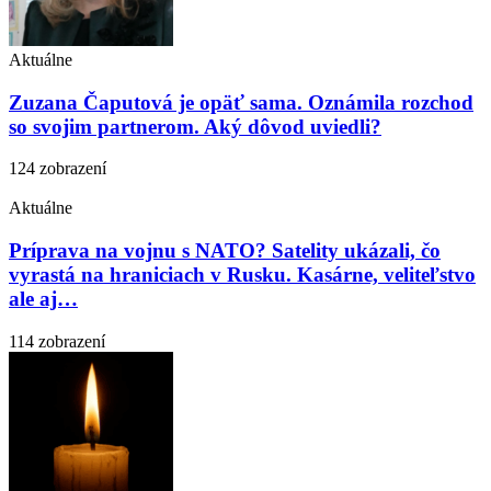
Aktuálne
Zuzana Čaputová je opäť sama. Oznámila rozchod
so svojim partnerom. Aký dôvod uviedli?
124 zobrazení
Aktuálne
Príprava na vojnu s NATO? Satelity ukázali, čo
vyrastá na hraniciach v Rusku. Kasárne, veliteľstvo
ale aj…
114 zobrazení