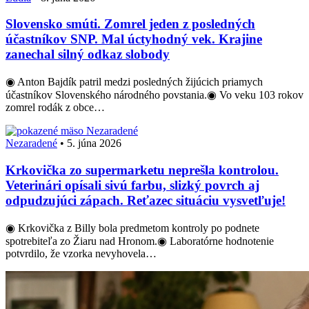
Slovensko smúti. Zomrel jeden z posledných
účastníkov SNP. Mal úctyhodný vek. Krajine
zanechal silný odkaz slobody
◉ Anton Bajdík patril medzi posledných žijúcich priamych
účastníkov Slovenského národného povstania.◉ Vo veku 103 rokov
zomrel rodák z obce…
Nezaradené
Nezaradené
•
5. júna 2026
Krkovička zo supermarketu neprešla kontrolou.
Veterinári opísali sivú farbu, slizký povrch aj
odpudzujúci zápach. Reťazec situáciu vysvetľuje!
◉ Krkovička z Billy bola predmetom kontroly po podnete
spotrebiteľa zo Žiaru nad Hronom.◉ Laboratórne hodnotenie
potvrdilo, že vzorka nevyhovela…