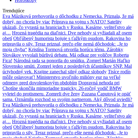
Horoskopy
Trendujúce
Eva Máziková prehovorila o dôchodku z Nemecka. Priznala, že má
dobrý, no chcela by viac
Príprava na vojnu s NATO? Satelity
ukázali, čo vyrastá na hraniciach v Rusku. Kasárne, veliteľstvo ale
aj…
Hrozná tragédia na diaľnici. Dve nehody si vyžiadali až osem
obetí
Obľúbený humorista bojuje s ťažkým osudom. Rakovina ho
pripravila o sily. Teraz priznal, prečo ešte nemá dôchodok: „Je to
moja chyba“
Kristína Tormová otvorila horúcu tému. Zárobky
Slovákov vyvolali búrlivú debatu. Má odkaz pre voličov Roberta
Fica!
Národná rada sa ponorila do smútku. Zomrel Marián Haľko
Slovensko smúti. Zomrel jeden z posledných účastníkov SNP. Mal
úctyhodný vek. Krajine zanechal silný odkaz slobody
Tisíce rodín
môže oslavovať! Ministerstvo uvoľnilo milióny eur na veľké
odmeny pred dovolenkovým obdobím
Dopravná nehoda pri
Chotíne skončila mimoriadne tragicky. 26-ročný vodič BMW
vyletel do protismeru. Zomreli dve ženy
Zuzana Čaputová je opäť
sama. Oznámila rozchod so svojim partnerom. Aký dôvod uviedli?
Eva Máziková prehovorila o dôchodku z Nemecka. Priznala, že má
dobrý, no chcela by viac
Príprava na vojnu s NATO? Satelity
ukázali, čo vyrastá na hraniciach v Rusku. Kasárne, veliteľstvo ale
aj…
Hrozná tragédia na diaľnici. Dve nehody si vyžiadali až osem
obetí
Obľúbený humorista bojuje s ťažkým osudom. Rakovina ho
pripravila o sily. Teraz priznal, prečo ešte nemá dôchodok: „Je to