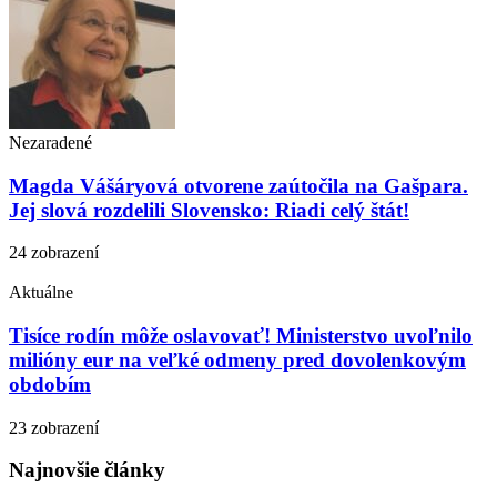
Nezaradené
Magda Vášáryová otvorene zaútočila na Gašpara.
Jej slová rozdelili Slovensko: Riadi celý štát!
24 zobrazení
Aktuálne
Tisíce rodín môže oslavovať! Ministerstvo uvoľnilo
milióny eur na veľké odmeny pred dovolenkovým
obdobím
23 zobrazení
Najnovšie články