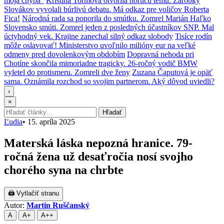
moja chyba“
Kristína Tormová otvorila horúcu tému. Zárobky
Slovákov vyvolali búrlivú debatu. Má odkaz pre voličov Roberta
Fica!
Národná rada sa ponorila do smútku. Zomrel Marián Haľko
Slovensko smúti. Zomrel jeden z posledných účastníkov SNP. Mal
úctyhodný vek. Krajine zanechal silný odkaz slobody
Tisíce rodín
môže oslavovať! Ministerstvo uvoľnilo milióny eur na veľké
odmeny pred dovolenkovým obdobím
Dopravná nehoda pri
Chotíne skončila mimoriadne tragicky. 26-ročný vodič BMW
vyletel do protismeru. Zomreli dve ženy
Zuzana Čaputová je opäť
sama. Oznámila rozchod so svojim partnerom. Aký dôvod uviedli?
›
×
Hľadať:
Hľadať
Ľudia
•
15. apríla 2025
Materská láska nepozná hranice. 79-
ročná žena už desaťročia nosí svojho
chorého syna na chrbte
🖨 Vytlačiť stranu
Autor:
Martin Ruščanský
A
A+
A++