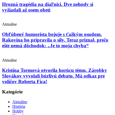
Hrozná tragédia na diaľnici. Dve nehody si
vyžiadali až osem obetí
Aktuálne
Obľúbený humorista bojuje s ťažkým osudom.
Rakovina ho pripravila o sily. Teraz priznal, prečo
ešte nemá dôchodok: „Je to moja chyba“
Aktuálne
Kristína Tormová otvorila horúcu tému. Zárobky
Slovákov vyvolali búrlivú debatu. Má odkaz pre
voličov Roberta Fica!
Kategórie
Aktuálne
História
Hobby