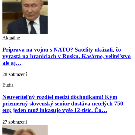
Aktuálne
Príprava na vojnu s NATO? Satelity ukázali, čo
vyrastá na hraniciach v Rusku. Kasárne, veliteľstvo
ale aj…
28 zobrazení
Ľudia
Neuveriteľný rozdiel medzi dôchodkami! Kým
priemerný slovenský senior dostáva necelých 750
eur, jeden muž inkasuje vyše 12-tisíc. Čo…
27 zobrazení