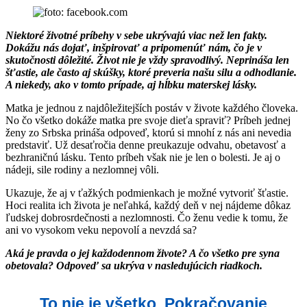
Niektoré životné príbehy v sebe ukrývajú viac než len fakty.
Dokážu nás dojať, inšpirovať a pripomenúť nám, čo je v
skutočnosti dôležité. Život nie je vždy spravodlivý. Neprináša len
šťastie, ale často aj skúšky, ktoré preveria našu silu a odhodlanie.
A niekedy, ako v tomto prípade, aj hĺbku materskej lásky.
Matka je jednou z najdôležitejších postáv v živote každého človeka.
No čo všetko dokáže matka pre svoje dieťa spraviť? Príbeh jednej
ženy zo Srbska prináša odpoveď, ktorú si mnohí z nás ani nevedia
predstaviť. Už desaťročia denne preukazuje odvahu, obetavosť a
bezhraničnú lásku. Tento príbeh však nie je len o bolesti. Je aj o
nádeji, sile rodiny a nezlomnej vôli.
Ukazuje, že aj v ťažkých podmienkach je možné vytvoriť šťastie.
Hoci realita ich života je neľahká, každý deň v nej nájdeme dôkaz
ľudskej dobrosrdečnosti a nezlomnosti. Čo ženu vedie k tomu, že
ani vo vysokom veku nepovolí a nevzdá sa?
Aká je pravda o jej každodennom živote? A čo všetko pre syna
obetovala? Odpoveď sa ukrýva v nasledujúcich riadkoch.
To nie je všetko. Pokračovanie