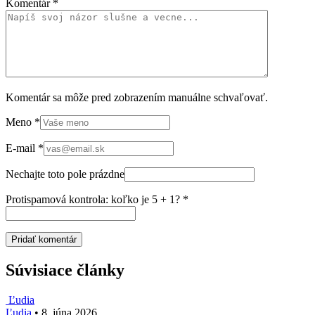
Komentár
*
Komentár sa môže pred zobrazením manuálne schvaľovať.
Meno
*
E-mail
*
Nechajte toto pole prázdne
Protispamová kontrola: koľko je 5 + 1?
*
Súvisiace články
Ľudia
Ľudia
•
8. júna 2026