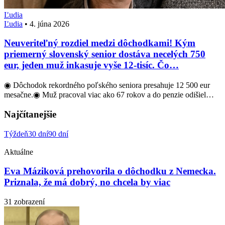
Ľudia
Ľudia
•
4. júna 2026
Neuveriteľný rozdiel medzi dôchodkami! Kým
priemerný slovenský senior dostáva necelých 750
eur, jeden muž inkasuje vyše 12-tisíc. Čo…
◉ Dôchodok rekordného poľského seniora presahuje 12 500 eur
mesačne.◉ Muž pracoval viac ako 67 rokov a do penzie odišiel…
Najčítanejšie
Týždeň
30 dní
90 dní
Aktuálne
Eva Máziková prehovorila o dôchodku z Nemecka.
Priznala, že má dobrý, no chcela by viac
31 zobrazení