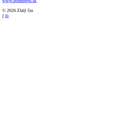
www.pointpress.sk
© 2026 Zlatý čas
f
◎