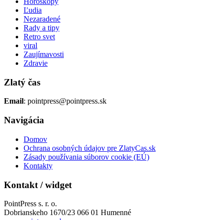
Horoskopy
Ľudia
Nezaradené
Rady a tipy
Retro svet
viral
Zaujímavosti
Zdravie
Zlatý čas
Email
: pointpress@pointpress.sk
Navigácia
Domov
Ochrana osobných údajov pre ZlatyCas.sk
Zásady používania súborov cookie (EÚ)
Kontakty
Kontakt / widget
PointPress s. r. o.
Dobrianskeho 1670/23 066 01 Humenné