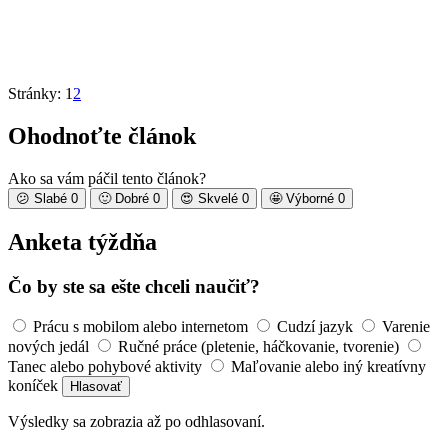
Stránky:
1
2
Ohodnoťte článok
Ako sa vám páčil tento článok?
😕
Slabé
0
🙂
Dobré
0
😍
Skvelé
0
🤩
Výborné
0
Anketa týždňa
Čo by ste sa ešte chceli naučiť?
Prácu s mobilom alebo internetom
Cudzí jazyk
Varenie
nových jedál
Ručné práce (pletenie, háčkovanie, tvorenie)
Tanec alebo pohybové aktivity
Maľovanie alebo iný kreatívny
koníček
Hlasovať
Výsledky sa zobrazia až po odhlasovaní.