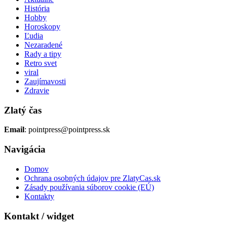
História
Hobby
Horoskopy
Ľudia
Nezaradené
Rady a tipy
Retro svet
viral
Zaujímavosti
Zdravie
Zlatý čas
Email
: pointpress@pointpress.sk
Navigácia
Domov
Ochrana osobných údajov pre ZlatyCas.sk
Zásady používania súborov cookie (EÚ)
Kontakty
Kontakt / widget