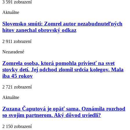
3 591 zobrazení
Aktuálne
Slovensko smúti: Zomrel autor nezabudnuteľných
hitov zanechal obrovský odkaz
2 911 zobrazení
Nezaradené
Zomrela osoba, ktorá pomohla priviesť na svet
stovky detí. Jej odchod zlomil srdcia kolegov. Mala
iba 45 rokov
2 721 zobrazení
Aktuálne
Zuzana Čaputová je opäť sama. Oznámila rozchod
so svojim partnerom. Aký dôvod uviedli?
2 150 zobrazení