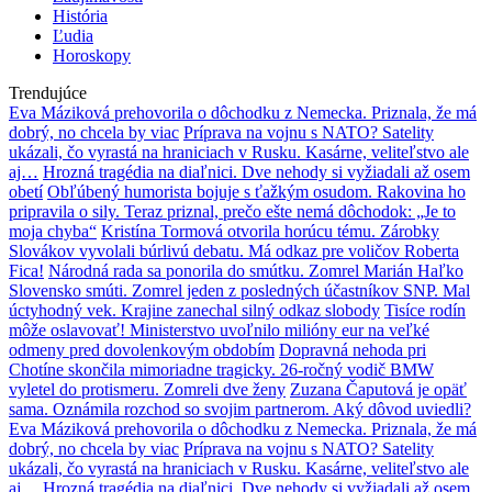
História
Ľudia
Horoskopy
Trendujúce
Eva Máziková prehovorila o dôchodku z Nemecka. Priznala, že má
dobrý, no chcela by viac
Príprava na vojnu s NATO? Satelity
ukázali, čo vyrastá na hraniciach v Rusku. Kasárne, veliteľstvo ale
aj…
Hrozná tragédia na diaľnici. Dve nehody si vyžiadali až osem
obetí
Obľúbený humorista bojuje s ťažkým osudom. Rakovina ho
pripravila o sily. Teraz priznal, prečo ešte nemá dôchodok: „Je to
moja chyba“
Kristína Tormová otvorila horúcu tému. Zárobky
Slovákov vyvolali búrlivú debatu. Má odkaz pre voličov Roberta
Fica!
Národná rada sa ponorila do smútku. Zomrel Marián Haľko
Slovensko smúti. Zomrel jeden z posledných účastníkov SNP. Mal
úctyhodný vek. Krajine zanechal silný odkaz slobody
Tisíce rodín
môže oslavovať! Ministerstvo uvoľnilo milióny eur na veľké
odmeny pred dovolenkovým obdobím
Dopravná nehoda pri
Chotíne skončila mimoriadne tragicky. 26-ročný vodič BMW
vyletel do protismeru. Zomreli dve ženy
Zuzana Čaputová je opäť
sama. Oznámila rozchod so svojim partnerom. Aký dôvod uviedli?
Eva Máziková prehovorila o dôchodku z Nemecka. Priznala, že má
dobrý, no chcela by viac
Príprava na vojnu s NATO? Satelity
ukázali, čo vyrastá na hraniciach v Rusku. Kasárne, veliteľstvo ale
aj…
Hrozná tragédia na diaľnici. Dve nehody si vyžiadali až osem