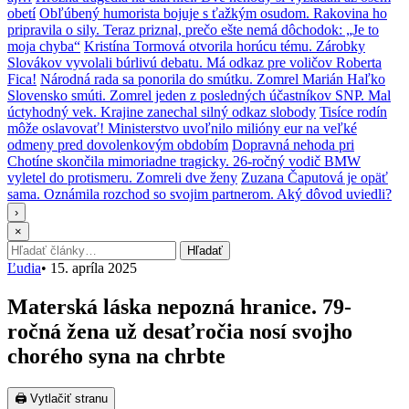
obetí
Obľúbený humorista bojuje s ťažkým osudom. Rakovina ho
pripravila o sily. Teraz priznal, prečo ešte nemá dôchodok: „Je to
moja chyba“
Kristína Tormová otvorila horúcu tému. Zárobky
Slovákov vyvolali búrlivú debatu. Má odkaz pre voličov Roberta
Fica!
Národná rada sa ponorila do smútku. Zomrel Marián Haľko
Slovensko smúti. Zomrel jeden z posledných účastníkov SNP. Mal
úctyhodný vek. Krajine zanechal silný odkaz slobody
Tisíce rodín
môže oslavovať! Ministerstvo uvoľnilo milióny eur na veľké
odmeny pred dovolenkovým obdobím
Dopravná nehoda pri
Chotíne skončila mimoriadne tragicky. 26-ročný vodič BMW
vyletel do protismeru. Zomreli dve ženy
Zuzana Čaputová je opäť
sama. Oznámila rozchod so svojim partnerom. Aký dôvod uviedli?
›
×
Hľadať:
Hľadať
Ľudia
•
15. apríla 2025
Materská láska nepozná hranice. 79-
ročná žena už desaťročia nosí svojho
chorého syna na chrbte
🖨 Vytlačiť stranu