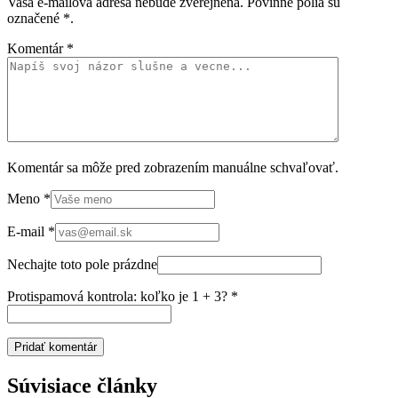
Vaša e-mailová adresa nebude zverejnená. Povinné polia sú
označené
*
.
Komentár
*
Komentár sa môže pred zobrazením manuálne schvaľovať.
Meno
*
E-mail
*
Nechajte toto pole prázdne
Protispamová kontrola: koľko je 1 + 3?
*
Súvisiace články