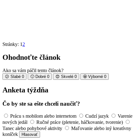
Stránky:
1
2
Ohodnoťte článok
Ako sa vám páčil tento článok?
😕
Slabé
0
🙂
Dobré
0
😍
Skvelé
0
🤩
Výborné
0
Anketa týždňa
Čo by ste sa ešte chceli naučiť?
Prácu s mobilom alebo internetom
Cudzí jazyk
Varenie
nových jedál
Ručné práce (pletenie, háčkovanie, tvorenie)
Tanec alebo pohybové aktivity
Maľovanie alebo iný kreatívny
koníček
Hlasovať