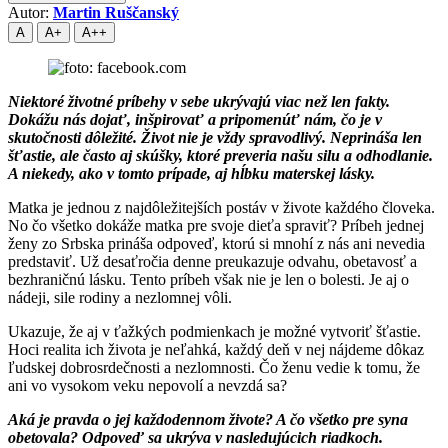
Autor:
Martin Ruščanský
A
A+
A++
Niektoré životné príbehy v sebe ukrývajú viac než len fakty.
Dokážu nás dojať, inšpirovať a pripomenúť nám, čo je v
skutočnosti dôležité. Život nie je vždy spravodlivý. Neprináša len
šťastie, ale často aj skúšky, ktoré preveria našu silu a odhodlanie.
A niekedy, ako v tomto prípade, aj hĺbku materskej lásky.
Matka je jednou z najdôležitejších postáv v živote každého človeka.
No čo všetko dokáže matka pre svoje dieťa spraviť? Príbeh jednej
ženy zo Srbska prináša odpoveď, ktorú si mnohí z nás ani nevedia
predstaviť. Už desaťročia denne preukazuje odvahu, obetavosť a
bezhraničnú lásku. Tento príbeh však nie je len o bolesti. Je aj o
nádeji, sile rodiny a nezlomnej vôli.
Ukazuje, že aj v ťažkých podmienkach je možné vytvoriť šťastie.
Hoci realita ich života je neľahká, každý deň v nej nájdeme dôkaz
ľudskej dobrosrdečnosti a nezlomnosti. Čo ženu vedie k tomu, že
ani vo vysokom veku nepovolí a nevzdá sa?
Aká je pravda o jej každodennom živote? A čo všetko pre syna
obetovala? Odpoveď sa ukrýva v nasledujúcich riadkoch.