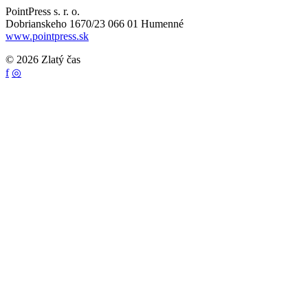
PointPress s. r. o.
Dobrianskeho 1670/23 066 01 Humenné
www.pointpress.sk
© 2026 Zlatý čas
f
◎