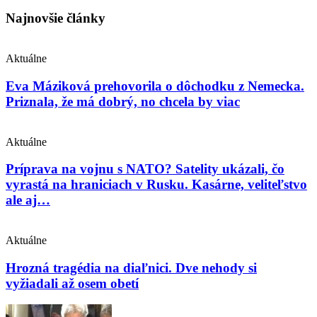
Najnovšie články
Aktuálne
Eva Máziková prehovorila o dôchodku z Nemecka.
Priznala, že má dobrý, no chcela by viac
Aktuálne
Príprava na vojnu s NATO? Satelity ukázali, čo
vyrastá na hraniciach v Rusku. Kasárne, veliteľstvo
ale aj…
Aktuálne
Hrozná tragédia na diaľnici. Dve nehody si
vyžiadali až osem obetí