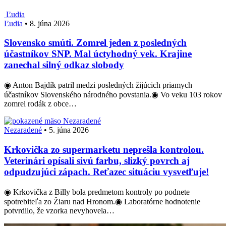
Ľudia
Ľudia
•
8. júna 2026
Slovensko smúti. Zomrel jeden z posledných
účastníkov SNP. Mal úctyhodný vek. Krajine
zanechal silný odkaz slobody
◉ Anton Bajdík patril medzi posledných žijúcich priamych
účastníkov Slovenského národného povstania.◉ Vo veku 103 rokov
zomrel rodák z obce…
Nezaradené
Nezaradené
•
5. júna 2026
Krkovička zo supermarketu neprešla kontrolou.
Veterinári opísali sivú farbu, slizký povrch aj
odpudzujúci zápach. Reťazec situáciu vysvetľuje!
◉ Krkovička z Billy bola predmetom kontroly po podnete
spotrebiteľa zo Žiaru nad Hronom.◉ Laboratórne hodnotenie
potvrdilo, že vzorka nevyhovela…