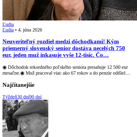
Ľudia
Ľudia
•
4. júna 2026
Neuveriteľný rozdiel medzi dôchodkami! Kým
priemerný slovenský senior dostáva necelých 750
eur, jeden muž inkasuje vyše 12-tisíc. Čo…
◉ Dôchodok rekordného poľského seniora presahuje 12 500 eur
mesačne.◉ Muž pracoval viac ako 67 rokov a do penzie odišiel…
Najčítanejšie
Týždeň
30 dní
90 dní