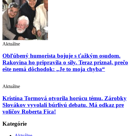
Aktuálne
Obľúbený humorista bojuje s ťažkým osudom.
Rakovina ho pripravila o sily. Teraz priznal, prečo
ešte nemá dôchodok: „Je to moja chyba“
Aktuálne
Kristína Tormová otvorila horúcu tému. Zárobky
Slovákov vyvolali búrlivú debatu. Má odkaz pre
voličov Roberta Fica!
Kategórie
Aktuálne