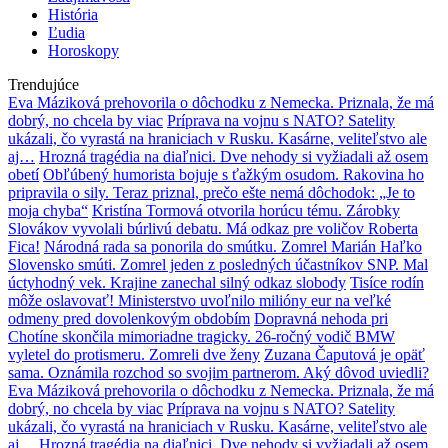
História
Ľudia
Horoskopy
Trendujúce
Eva Máziková prehovorila o dôchodku z Nemecka. Priznala, že má
dobrý, no chcela by viac
Príprava na vojnu s NATO? Satelity
ukázali, čo vyrastá na hraniciach v Rusku. Kasárne, veliteľstvo ale
aj…
Hrozná tragédia na diaľnici. Dve nehody si vyžiadali až osem
obetí
Obľúbený humorista bojuje s ťažkým osudom. Rakovina ho
pripravila o sily. Teraz priznal, prečo ešte nemá dôchodok: „Je to
moja chyba“
Kristína Tormová otvorila horúcu tému. Zárobky
Slovákov vyvolali búrlivú debatu. Má odkaz pre voličov Roberta
Fica!
Národná rada sa ponorila do smútku. Zomrel Marián Haľko
Slovensko smúti. Zomrel jeden z posledných účastníkov SNP. Mal
úctyhodný vek. Krajine zanechal silný odkaz slobody
Tisíce rodín
môže oslavovať! Ministerstvo uvoľnilo milióny eur na veľké
odmeny pred dovolenkovým obdobím
Dopravná nehoda pri
Chotíne skončila mimoriadne tragicky. 26-ročný vodič BMW
vyletel do protismeru. Zomreli dve ženy
Zuzana Čaputová je opäť
sama. Oznámila rozchod so svojim partnerom. Aký dôvod uviedli?
Eva Máziková prehovorila o dôchodku z Nemecka. Priznala, že má
dobrý, no chcela by viac
Príprava na vojnu s NATO? Satelity
ukázali, čo vyrastá na hraniciach v Rusku. Kasárne, veliteľstvo ale
aj…
Hrozná tragédia na diaľnici. Dve nehody si vyžiadali až osem