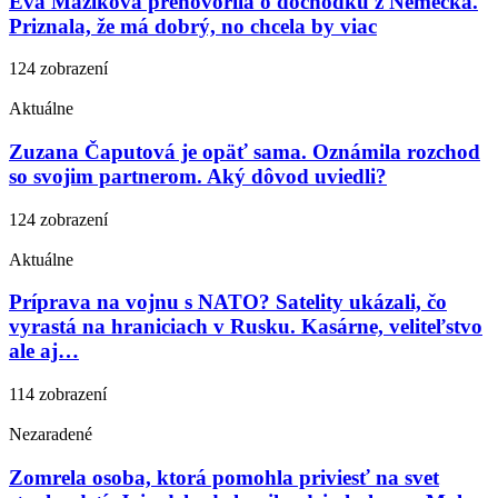
Eva Máziková prehovorila o dôchodku z Nemecka.
Priznala, že má dobrý, no chcela by viac
124 zobrazení
Aktuálne
Zuzana Čaputová je opäť sama. Oznámila rozchod
so svojim partnerom. Aký dôvod uviedli?
124 zobrazení
Aktuálne
Príprava na vojnu s NATO? Satelity ukázali, čo
vyrastá na hraniciach v Rusku. Kasárne, veliteľstvo
ale aj…
114 zobrazení
Nezaradené
Zomrela osoba, ktorá pomohla priviesť na svet