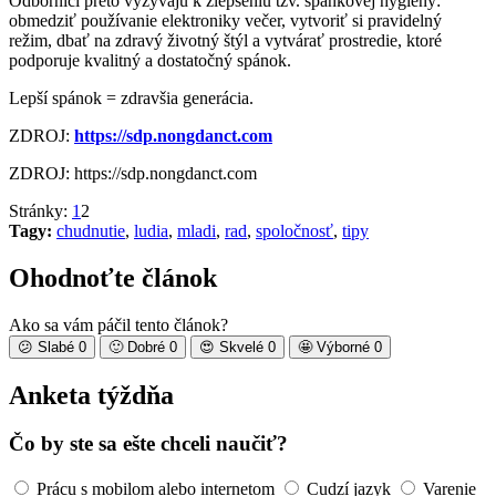
Odborníci preto vyzývajú k zlepšeniu tzv. spánkovej hygieny:
obmedziť používanie elektroniky večer, vytvoriť si pravidelný
režim, dbať na zdravý životný štýl a vytvárať prostredie, ktoré
podporuje kvalitný a dostatočný spánok.
Lepší spánok = zdravšia generácia.
ZDROJ:
https://sdp.nongdanct.com
ZDROJ: https://sdp.nongdanct.com
Stránky:
1
2
Tagy:
chudnutie
,
ludia
,
mladi
,
rad
,
spoločnosť
,
tipy
Ohodnoťte článok
Ako sa vám páčil tento článok?
😕
Slabé
0
🙂
Dobré
0
😍
Skvelé
0
🤩
Výborné
0
Anketa týždňa
Čo by ste sa ešte chceli naučiť?
Prácu s mobilom alebo internetom
Cudzí jazyk
Varenie