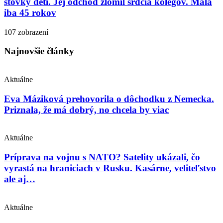
stovky detí. Jej odchod zlomil srdcia kolegov. Mala
iba 45 rokov
107 zobrazení
Najnovšie články
Aktuálne
Eva Máziková prehovorila o dôchodku z Nemecka.
Priznala, že má dobrý, no chcela by viac
Aktuálne
Príprava na vojnu s NATO? Satelity ukázali, čo
vyrastá na hraniciach v Rusku. Kasárne, veliteľstvo
ale aj…
Aktuálne