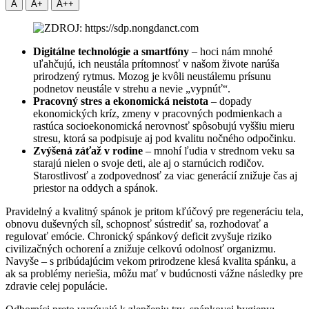
A
A+
A++
Digitálne technológie a smartfóny
– hoci nám mnohé
uľahčujú, ich neustála prítomnosť v našom živote narúša
prirodzený rytmus. Mozog je kvôli neustálemu prísunu
podnetov neustále v strehu a nevie „vypnúť“.
Pracovný stres a ekonomická neistota
– dopady
ekonomických kríz, zmeny v pracovných podmienkach a
rastúca socioekonomická nerovnosť spôsobujú vyššiu mieru
stresu, ktorá sa podpisuje aj pod kvalitu nočného odpočinku.
Zvýšená záťaž v rodine
– mnohí ľudia v strednom veku sa
starajú nielen o svoje deti, ale aj o starnúcich rodičov.
Starostlivosť a zodpovednosť za viac generácií znižuje čas aj
priestor na oddych a spánok.
Pravidelný a kvalitný spánok je pritom kľúčový pre regeneráciu tela,
obnovu duševných síl, schopnosť sústrediť sa, rozhodovať a
regulovať emócie. Chronický spánkový deficit zvyšuje riziko
civilizačných ochorení a znižuje celkovú odolnosť organizmu.
Navyše – s pribúdajúcim vekom prirodzene klesá kvalita spánku, a
ak sa problémy neriešia, môžu mať v budúcnosti vážne následky pre
zdravie celej populácie.