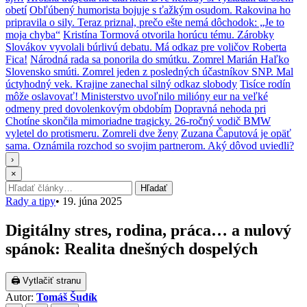
obetí
Obľúbený humorista bojuje s ťažkým osudom. Rakovina ho
pripravila o sily. Teraz priznal, prečo ešte nemá dôchodok: „Je to
moja chyba“
Kristína Tormová otvorila horúcu tému. Zárobky
Slovákov vyvolali búrlivú debatu. Má odkaz pre voličov Roberta
Fica!
Národná rada sa ponorila do smútku. Zomrel Marián Haľko
Slovensko smúti. Zomrel jeden z posledných účastníkov SNP. Mal
úctyhodný vek. Krajine zanechal silný odkaz slobody
Tisíce rodín
môže oslavovať! Ministerstvo uvoľnilo milióny eur na veľké
odmeny pred dovolenkovým obdobím
Dopravná nehoda pri
Chotíne skončila mimoriadne tragicky. 26-ročný vodič BMW
vyletel do protismeru. Zomreli dve ženy
Zuzana Čaputová je opäť
sama. Oznámila rozchod so svojim partnerom. Aký dôvod uviedli?
›
×
Hľadať:
Hľadať
Rady a tipy
•
19. júna 2025
Digitálny stres, rodina, práca… a nulový
spánok: Realita dnešných dospelých
🖨 Vytlačiť stranu
Autor:
Tomáš Šudík