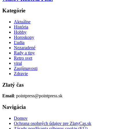
Kategórie
Aktuálne
História
Hobby
Horoskopy
Ľudia
Nezaradené
Rady a tipy
Retro svet
viral
Zaujímavosti
Zdravie
Zlatý čas
Email
: pointpress@pointpress.sk
Navigácia
Domov
Ochrana osobných údajov pre ZlatyCas.sk
Zásady používania súborov cookie (EÚ)