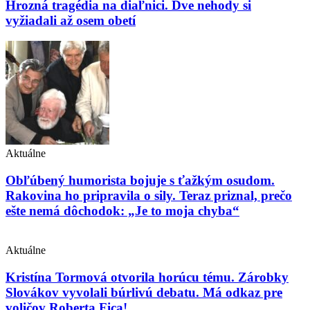
Hrozná tragédia na diaľnici. Dve nehody si
vyžiadali až osem obetí
Aktuálne
Obľúbený humorista bojuje s ťažkým osudom.
Rakovina ho pripravila o sily. Teraz priznal, prečo
ešte nemá dôchodok: „Je to moja chyba“
Aktuálne
Kristína Tormová otvorila horúcu tému. Zárobky
Slovákov vyvolali búrlivú debatu. Má odkaz pre
voličov Roberta Fica!